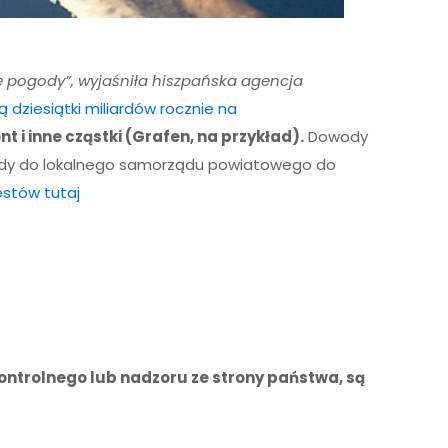
ę pogody”, wyjaśniła hiszpańska agencja
 dziesiątki miliardów rocznie na
t i inne cząstki (Grafen, na przykład).
Dowody
 wody do lokalnego samorządu powiatowego do
estów tutaj
ntrolnego lub nadzoru ze strony państwa, są