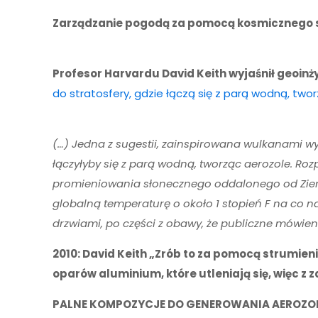
Zarządzanie pogodą za pomocą kosmicznego 
Profesor Harvardu David Keith wyjaśnił geoinż
do stratosfery, gdzie łączą się z parą wodną, two
(…) Jedna z sugestii, zainspirowana wulkanami wyr
łączyłyby się z parą wodną, tworząc aerozole. Roz
promieniowania słonecznego oddalonego od Ziemi. (
globalną temperaturę o około 1 stopień F na co n
drzwiami, po części z obawy, że publiczne mówieni
2010: David Keith „Zrób to za pomocą strumieni
oparów aluminium, które utleniają się, więc z za
PALNE KOMPOZYCJE DO GENEROWANIA AEROZOL