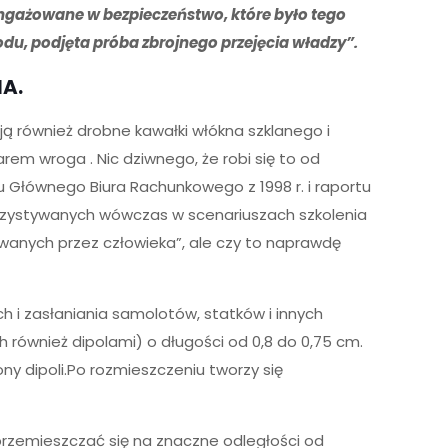
aangażowane w bezpieczeństwo, które było tego
odu, podjęta próba zbrojnego przejęcia władzy”.
NA.
ą również drobne kawałki włókna szklanego i
rem wroga . Nic dziwnego, że robi się to od
u Głównego Biura Rachunkowego z 1998 r. i raportu
orzystywanych wówczas w scenariuszach szkolenia
dowanych przez człowieka”, ale czy to naprawdę
ch i zasłaniania samolotów, statków i innych
 również dipolami) o długości od 0,8 do 0,75 cm.
y dipoli.Po rozmieszczeniu tworzy się
 przemieszczać się na znaczne odległości od