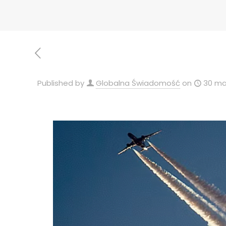
Published by
Globalna Świadomość
on
30 ma