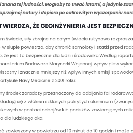
 znana tej ludności. Mogłoby to trwać latami, a jedynie z
euprzejmej natury i dopiero po całkowitym wyczerpaniu nar
WIERDZA, ŻE GEOINŻYNIERIA JEST BEZPIECZ
świecie, siły zbrojne na całym świecie rutynowo rozpraszaj
w słupie powietrza, aby chronić samoloty i statki przed rada
 że jest to bezpieczne dla ludzi i środowiska.Według raport
Laboratorium Badawcze Marynarki Wojennej, wpływ plew wyk
nieistotny i znacznie mniejszy niż wpływ innych emisji spowo
artykule Navy Medicine z 2001 roku:
iczny środek zaradczy przeznaczony do odbijania fal radarowy
ładają się z włókien szklanych pokrytych aluminium (zwanych
kowych w postaci nabojów lub pocisków zawierających milion
a dla ludzkiego oka.
tać zawieszony w powietrzu od 10 minut do 10 godzin i może