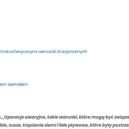
 stratosferycznymi aerozoli stacjonarnych
mem ziemskim
;
„Operacje awaryjne, takie warunki, które mogą być związ
e, susze, trzęsienia ziemi i fale pływowe, które były postr