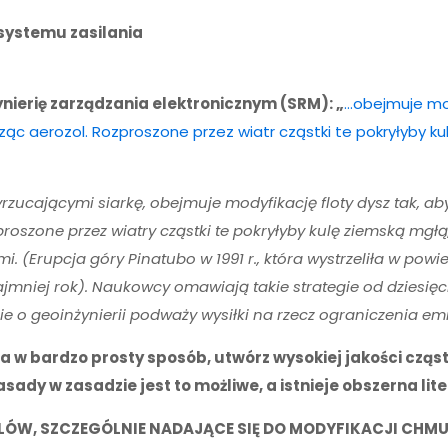
systemu zasilania
ynierię zarządzania elektronicznym (SRM): „
…obejmuje mod
rząc aerozol. Rozproszone przez wiatr cząstki te pokryłyby k
zucającymi siarkę, obejmuje modyfikację floty dysz tak, aby 
proszone przez wiatry cząstki te pokryłyby kulę ziemską mgłą
Erupcja góry Pinatubo w 1991 r., która wystrzeliła w powietr
ajmniej rok). Naukowcy omawiają takie strategie od dziesię
e o geoinżynierii podważy wysiłki na rzecz ograniczenia emi
a w bardzo prosty sposób, utwórz wysokiej jakości cząstk
sady w zasadzie jest to możliwe, a istnieje obszerna lite
ÓW, SZCZEGÓLNIE NADAJĄCE SIĘ DO MODYFIKACJI CHMU