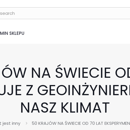
MIN SKLEPU
JÓW NA ŚWIECIE OD
JE Z GEOINŻYNIER
NASZ KLIMAT
 jest inny
50 KRAJÓW NA ŚWIECIE OD 70 LAT EKSPERYMENT