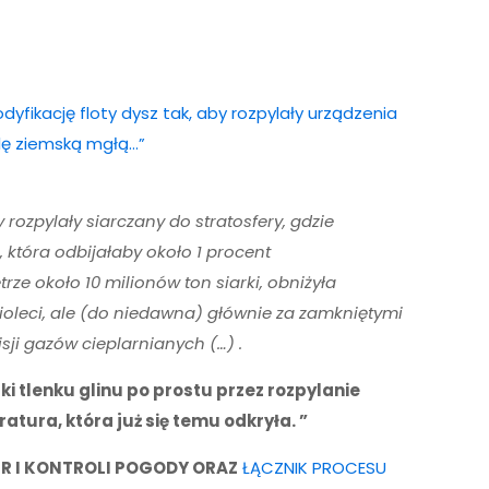
yfikację floty dysz tak, aby rozpylały urządzenia
ulę ziemską mgłą…”
rozpylały siarczany do stratosfery, gdzie
, która odbijałaby około 1 procent
ze około 10 milionów ton siarki, obniżyła
cioleci, ale (do niedawna) głównie za zamkniętymi
sji gazów cieplarnianych (…) .
i tlenku glinu po prostu przez rozpylanie
ratura, która już się temu odkryła. ”
R I KONTROLI POGODY ORAZ
ŁĄCZNIK PROCESU