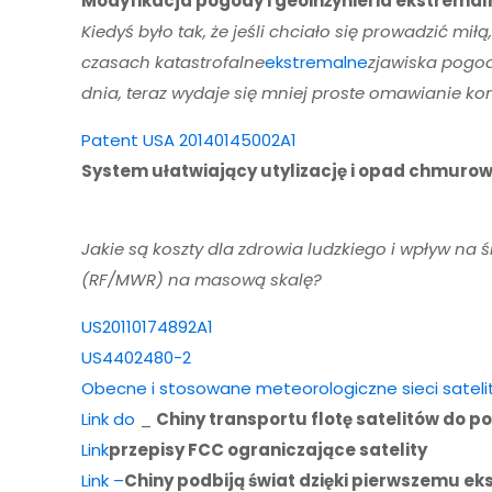
Modyfikacja pogody i geoinżynieria ekstremal
Kiedyś było tak, że jeśli chciało się prowadzić 
czasach katastrofalne
ekstremalne
zjawiska pogod
dnia, teraz wydaje się mniej proste omawianie ko
Patent USA 20140145002A1
System ułatwiający utylizację i opad chmuro
Jakie są koszty dla zdrowia ludzkiego i wpływ na
(RF/MWR) na masową skalę?
US20110174892A1
US4402480-2
Obecne i stosowane meteorologiczne sieci satel
Link do
_
Chiny transportu flotę satelitów do polic
Link
przepisy FCC ograniczające satelity
Link –
Chiny podbiją świat dzięki pierwszemu e