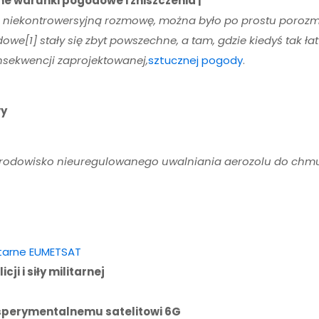
ne warunki pogodowe i zniszczenia |
miłą, niekontrowersyjną rozmowę, można było po prostu poro
owe[1] stały się zbyt powszechne, a tam, gdzie kiedyś tak 
nsekwencji zaprojektowanej,
sztucznej pogody
.
wy
 środowisko nieuregulowanego uwalniania aerozolu do chmur 
itarne EUMETSAT
ji i siły militarnej
ksperymentalnemu satelitowi 6G