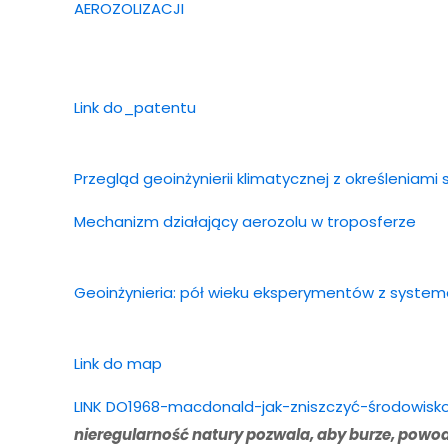
AEROZOLIZACJI
Link do
_patentu
Przegląd geoinżynierii klimatycznej z określeniami
Mechanizm działający aerozolu w troposferze
Geoinżynieria: pół wieku eksperymentów z syste
Link do map
LINK DO
1968-macdonald-jak-zniszczyć-środowisko
nieregularność natury pozwala, aby burze, powodzi