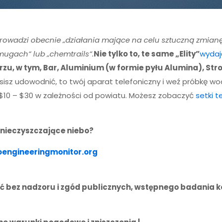
rowadzi obecnie „działania mające na celu sztuczną zmian
ugach” lub „chemtrails”.
Nie tylko to, te same „Elity”
wydają
zu, w tym, Bar, Aluminium (w formie pyłu Alumina), Stron
sisz udowodnić, to twój aparat telefoniczny i weź próbkę
$10 – $30 w zależności od powiatu. Możesz zobaczyć
setki t
nieczyszczające niebo?
oengineeringmonitor.org
 bez nadzoru i zgód publicznych, wstępnego badania ko