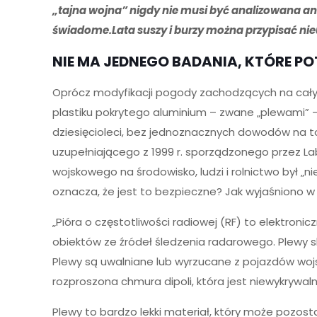
„tajna wojna” nigdy nie musi być analizowana ani
świadome.
Lata suszy i burzy można przypisać ni
NIE MA JEDNEGO BADANIA, KTÓRE POT
Oprócz modyfikacji pogody zachodzących na całym 
plastiku pokrytego aluminium – zwane „plewami” – 
dziesięcioleci, bez jednoznacznych dowodów na to,
uzupełniającego z 1999 r. sporządzonego przez 
wojskowego na środowisko, ludzi i rolnictwo był „
oznacza, że jest to bezpieczne? Jak wyjaśniono w 
„Pióra o częstotliwości radiowej (RF) to elektron
obiektów ze źródeł śledzenia radarowego. Plewy sk
Plewy są uwalniane lub wyrzucane z pojazdów wojs
rozproszona chmura dipoli, która jest niewykrywaln
Plewy to bardzo lekki materiał, który może pozos