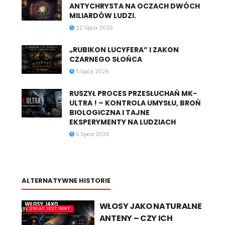
ANTYCHRYSTA NA OCZACH DWÓCH
MILIARDÓW LUDZI.
22 lipca 2026
„RUBIKON LUCYFERA” I ZAKON
CZARNEGO SŁOŃCA
11 lipca 2026
RUSZYŁ PROCES PRZESŁUCHAŃ MK-
ULTRA ! – KONTROLA UMYSŁU, BROŃ
BIOLOGICZNA I TAJNE
EKSPERYMENTY NA LUDZIACH
5 lipca 2026
ALTERNATYWNE HISTORIE
WŁOSY JAKO NATURALNE
ŚWIAT JEST INNY
ANTENY – CZY ICH