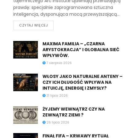
tajemniczego Arc Institute ujawniają przerażającą
prawdę: specjalnie zaprogramowana sztuczna
inteligencja, dysponująca mocą przewyższającą...
CZYTAJ WIĘCEJ
MAXIMA FAMILIA – „CZARNA
ARYSTOKRACJA” I GLOBALNA SIEĆ
WPŁYWÓW.
7 sierpnia 2026
WŁOSY JAKO NATURALNE ANTENY –
CZY ICH DŁUGOŚĆ WPŁYWA NA
INTUICJĘ, ENERGIĘ I ZMYSŁY?
31 lipca 2026
ŻYJEMY WEWNĄTRZ CZY NA
ZEWNĄTRZ ZIEMI ?
26 lipca 2026
FINAŁ FIFA – KRWAWY RYTUAŁ