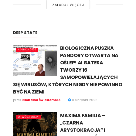
ZAŁADUJ WIĘCEJ
DEEP STATE​
BIOLOGICZNA PUSZKA
AGENDA 2030
PANDORY OTWARTA NA
OŚLEP! AI GATESA
TWORZY 16
SAMOPOWIELAJĄCYCH
SIĘ WIRUSÓW, KTÓRYCH NIGDY NIE POWINNO
BYĆ NA ZIEMI
przez
Globalna Świadomość
8 sierpnia 2026
MAXIMA FAMILIA –
OTWÓRZ OCZY
„CZARNA
ARYSTOKRACJA” I