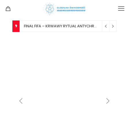
FINAŁ FIFA – KRWAWY RYTUAŁ ANTYCHRYSTA NA OCZACH DWÓCH MILIARDÓW LUDZI.