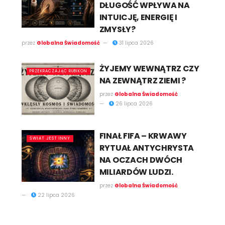
DŁUGOŚĆ WPŁYWA NA
INTUICJĘ, ENERGIĘ I
ZMYSŁY?
przez
Globalna Świadomość
31 lipca 2026
ŻYJEMY WEWNĄTRZ CZY
PRZEKRACZAJĄC RUBIKON
NA ZEWNĄTRZ ZIEMI ?
przez
Globalna Świadomość
26 lipca 2026
FINAŁ FIFA – KRWAWY
ŚWIAT JEST INNY
RYTUAŁ ANTYCHRYSTA
NA OCZACH DWÓCH
MILIARDÓW LUDZI.
przez
Globalna Świadomość
22 lipca 2026