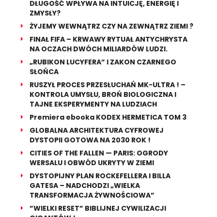
DŁUGOŚĆ WPŁYWA NA INTUICJĘ, ENERGIĘ I
ZMYSŁY?
ŻYJEMY WEWNĄTRZ CZY NA ZEWNĄTRZ ZIEMI ?
FINAŁ FIFA – KRWAWY RYTUAŁ ANTYCHRYSTA
NA OCZACH DWÓCH MILIARDÓW LUDZI.
„RUBIKON LUCYFERA” I ZAKON CZARNEGO
SŁOŃCA
RUSZYŁ PROCES PRZESŁUCHAŃ MK-ULTRA ! –
KONTROLA UMYSŁU, BROŃ BIOLOGICZNA I
TAJNE EKSPERYMENTY NA LUDZIACH
Premiera ebooka KODEX HERMETICA TOM 3
GLOBALNA ARCHITEKTURA CYFROWEJ
DYSTOPII GOTOWA NA 2030 ROK !
CITIES OF THE FALLEN — PARIS: OGRODY
WERSALU I OBWÓD UKRYTY W ZIEMI
DYSTOPIJNY PLAN ROCKEFELLERA I BILLA
GATESA – NADCHODZI „WIELKA
TRANSFORMACJA ŻYWNOŚCIOWA”
”WIELKI RESET” BIBLIJNEJ CYWILIZACJI