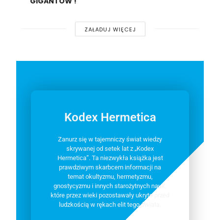
GIGANTÓW !
ZAŁADUJ WIĘCEJ
Kodex Hermetica
Zanurz się w tajemniczy świat wiedzy
skrywanej od setek lat z „Kodex
Hermetica”. Ta niezwykła książka jest
prawdziwym skarbcem informacji na
temat okultyzmu, hermetyzmu,
gnostycyzmu i innych starożytnych nauk,
które przez wieki pozostawały ukryte przed
ludzkością w rękach elit tego świata.