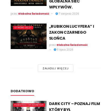
GLOBALNA SIEĆ
WPŁYWÓW.
przez
Globalna Świadomość
7 sierpnia 2026
„RUBIKON LUCYFERA” I
OTWÓRZ OCZY
ZAKON CZARNEGO
SŁOŃCA
przez
Globalna Świadomość
11 lipca 2026
ZAŁADUJ WIĘCEJ
DODATKOWO​
DARK CITY – POZNAJ FILM
FILMOTEKA ŚWIADOMYCH
KTÓRY BYŁ