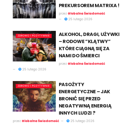
PREKURSOREM MATRIXA !
przez
Globalna Świadomość
25 lutego 2026
ALKOHOL, DRAGI, UŻYWKI
ZDROWO I POZYTYWNIE
– RODOWE ”KLĄTWY”
KTÓRE CIĄGNĄ SIĘ ZA
NAMI DO ŚMIERCI
przez
Globalna Świadomość
25 lutego 2026
PASOŻYTY
ZDROWO I POZYTYWNIE
ENERGETYCZNE – JAK
BRONIĆ SIĘ PRZED
NEGATYWNĄ ENERGIĄ
INNYCH LUDZI ?
przez
Globalna Świadomość
25 lutego 2026