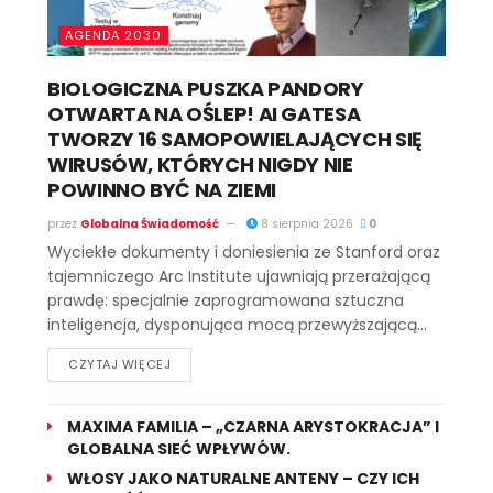
AGENDA 2030
BIOLOGICZNA PUSZKA PANDORY
OTWARTA NA OŚLEP! AI GATESA
TWORZY 16 SAMOPOWIELAJĄCYCH SIĘ
WIRUSÓW, KTÓRYCH NIGDY NIE
POWINNO BYĆ NA ZIEMI
przez
Globalna Świadomość
8 sierpnia 2026
0
Wyciekłe dokumenty i doniesienia ze Stanford oraz
tajemniczego Arc Institute ujawniają przerażającą
prawdę: specjalnie zaprogramowana sztuczna
inteligencja, dysponująca mocą przewyższającą...
CZYTAJ WIĘCEJ
MAXIMA FAMILIA – „CZARNA ARYSTOKRACJA” I
GLOBALNA SIEĆ WPŁYWÓW.
WŁOSY JAKO NATURALNE ANTENY – CZY ICH