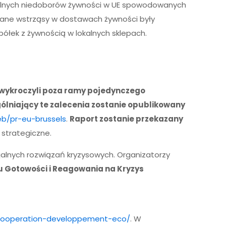
jalnych niedoborów żywności w UE spowodowanych
wane wstrząsy w dostawach żywności były
półek z żywnością w lokalnych sklepach.
wykroczyli poza ramy pojedynczego
lniający te zalecenia zostanie opublikowany
eb/pr-eu-brussels
.
Raport zostanie przekazany
strategiczne.
jalnych rozwiązań kryzysowych. Organizatorzy
u Gotowości i Reagowania na Kryzys
-cooperation-developpement-eco/
. W