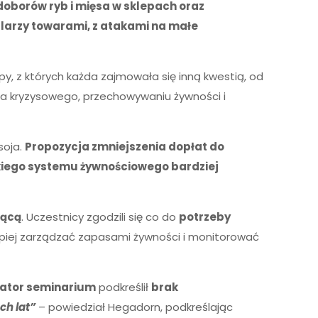
doborów ryb i mięsa w sklepach oraz
arzy towarami, z atakami na małe
rupy, z których każda zajmowała się inną kwestią, od
ia kryzysowego, przechowywaniu żywności i
soja.
Propozycja zmniejszenia dopłat do
skiego systemu żywnościowego bardziej
jącą
. Uczestnicy zgodzili się co do
potrzeby
lepiej zarządzać zapasami żywności i monitorować
ator seminarium
podkreślił
brak
ch lat”
– powiedział Hegadorn, podkreślając