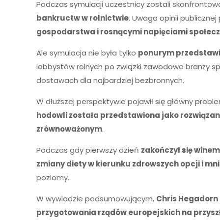
Podczas symulacji uczestnicy zostali skonfrontow
bankructw w rolnictwie
. Uwaga opinii publiczne
gospodarstwa i rosnącymi napięciami społec
Ale symulacja nie była tylko
ponurym przedstawie
lobbystów rolnych po związki zawodowe branży sp
dostawach dla najbardziej bezbronnych.
W dłuższej perspektywie pojawił się główny probl
hodowli została przedstawiona jako rozwiązan
zrównoważonym
.
Podczas gdy pierwszy dzień
zakończył się wine
zmiany diety w kierunku zdrowszych opcji i mnie
poziomy.
W wywiadzie podsumowującym,
Chris Hegadorn
przygotowania rządów europejskich na przysz