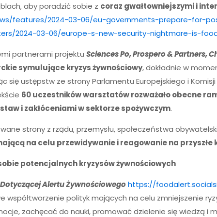
blach, aby poradzić sobie z
coraz gwałtowniejszymi i int
s/features/2024-03-06/eu-governments-prepare-for-poss
ers/2024-03-06/europe-s-new-security-nightmare-is-foo
szymi partnerami projektu
Sciences Po, Prospero & Partners, 
ckie symulujące kryzys żywnościowy
, dokładnie w momenc
ąc się ustępstw ze strony Parlamentu Europejskiego i Komi
ekście
60 uczestników warsztatów rozważało obecne ramy 
staw i zakłóceniami w sektorze spożywczym
.
wane strony z rządu, przemysłu, społeczeństwa obywatelskie
ającą na celu przewidywanie i reagowanie na przyszłe 
 sobie potencjalnych kryzysów żywnościowych
i Dotyczącej Alertu Żywnościowego
https://foodalert.social
 współtworzenie polityk mających na celu zmniejszenie ryzy
ocje, zachęcać do nauki, promować dzielenie się wiedzą i