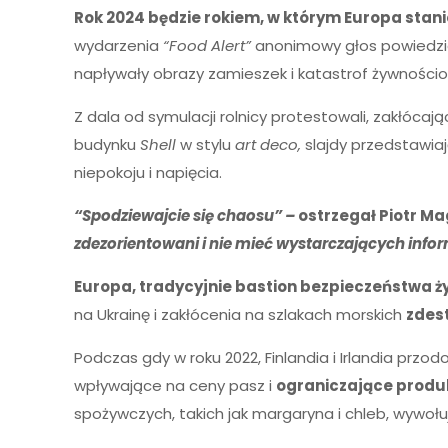
Rok 2024 będzie rokiem, w którym Europa stan
wydarzenia
“Food Alert”
anonimowy głos powiedzi
napływały obrazy zamieszek i katastrof żywnościow
Z dala od symulacji rolnicy protestowali, zakłó
budynku
Shell
w stylu
art deco,
slajdy przedstawia
niepokoju i napięcia.
“Spodziewajcie się chaosu” –
ostrzegał Piotr M
zdezorientowani i nie mieć wystarczających infor
Europa, tradycyjnie bastion bezpieczeństwa 
na Ukrainę i zakłócenia na szlakach morskich
zdes
Podczas gdy w roku 2022, Finlandia i Irlandia pr
wpływające na ceny pasz i
ograniczające produk
spożywczych, takich jak margaryna i chleb, wywoł