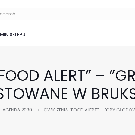
MIN SKLEPU
FOOD ALERT” – ”
STOWANE W BRUKS
AGENDA 2030
ĆWICZENIA ”FOOD ALERT” – ”GRY GŁODO