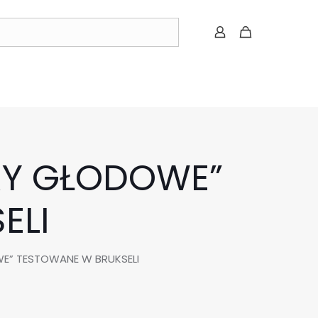
GRY GŁODOWE”
ELI
WE” TESTOWANE W BRUKSELI