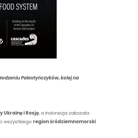
łodzeniu Palestyńczyków, kolej na
y Ukrainę i Rosję
, a Indonezja zakazała
go wszystkiego
region śródziemnomorski