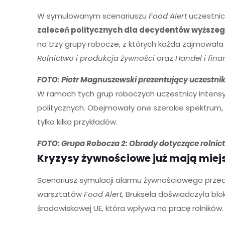
W symulowanym scenariuszu
Food Alert
uczestnicy
zaleceń politycznych dla decydentów wyższeg
na trzy grupy robocze, z których każda zajmował
Rolnictwo i produkcja żywności
oraz
Handel i fina
FOTO: Piotr Magnuszewski prezentujący uczestni
W ramach tych grup roboczych uczestnicy intensy
politycznych. Obejmowały one szerokie spektrum, 
tylko kilka przykładów.
FOTO: Grupa Robocza 2: Obrady dotyczące rolnict
Kryzysy żywnościowe już mają miej
Scenariusz symulacji alarmu żywnościowego przed
warsztatów
Food Alert,
Bruksela doświadczyła blok
środowiskowej UE, która wpływa na pracę rolników.