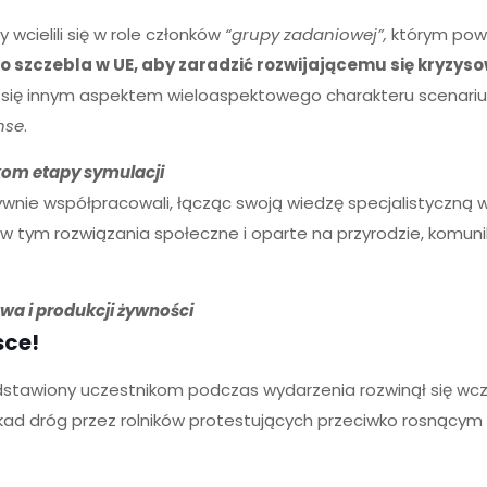
 wcielili się w role członków
“grupy zadaniowej”,
którym pow
o szczebla w UE, aby zaradzić rozwijającemu się kryzy
a się innym aspektem wieloaspektowego charakteru scenari
nse
.
kom etapy symulacji
wnie współpracowali, łącząc swoją wiedzę specjalistyczną 
w tym rozwiązania społeczne i oparte na przyrodzie, komuni
wa i produkcji żywności
sce!
stawiony uczestnikom podczas wydarzenia rozwinął się wcześ
ad dróg przez rolników protestujących przeciwko rosnącym 