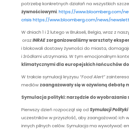
potrzebę konkretnych działań na wszystkich szcze
żywnościowymi
.
https://www.bloomberg.com/new
crisis
https://www.bloomberg.com/news/newslett
W dniach 1 i 2 lutego w Brukseli, Belgia, wraz z na
oraz
INRAE
zorganizowaliśmy warsztaty eksper
i blokowali dostawy żywności do miasta, domagaj
i źródłami utrzymania. W tym emocjonalnym kont
klimatycznymi dla europejskich łańcuchów do
W trakcie symulacji kryzysu
“Food Alert”
zaintereso
mediów
zaangażowały się w ożywioną debatę m
Symulacja polityki: narzędzie do wyobrażania
Pierwszy dzień rozpoczął się od
Symulacji Polityk
uczestników w przyszłość, aby zaangażować ich we
innych pilnych celów. Symulacja ma wywoływać em