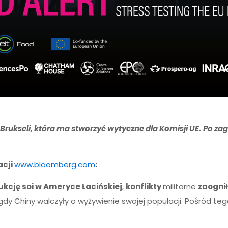
 Brukseli, która ma stworzyć wytyczne dla Komisji UE.
Po zag
acji
www.bloomberg.com
:
kcję soi w Ameryce Łacińskiej
,
konflikty
militarne
zaognił
dy Chiny walczyły o wyżywienie swojej populacji. Pośród te