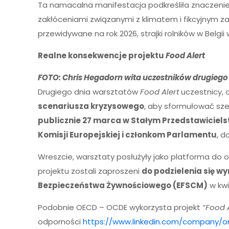
Ta namacalna manifestacja podkreśliła znaczeni
zakłóceniami związanymi z klimatem i fikcyjnym
przewidywane na rok 2026, strajki rolników w Belg
Realne konsekwencje projektu
Food Alert
FOTO: Chris Hegadorn wita uczestników drugiego 
Drugiego dnia warsztatów
Food Alert
uczestnicy, o
scenariusza kryzysowego
, aby sformułować sze
publicznie 27 marca w Stałym Przedstawicielst
Komisji Europejskiej i członkom Parlamentu
, d
Wreszcie, warsztaty posłużyły jako platforma do 
projektu zostali zaproszeni
do podzielenia się w
Bezpieczeństwa Żywnościowego (EFSCM)
w kwi
Podobnie OECD – OCDE wykorzysta projekt
“Food A
odporności
https://www.linkedin.com/company/