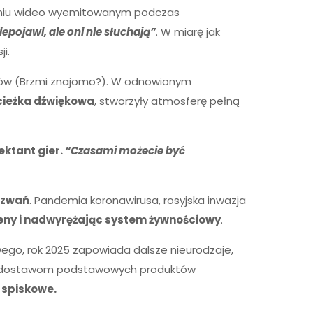
aniu wideo wyemitowanym podczas
epojawi, ale oni nie słuchają”
. W miarę jak
i.
ików (Brzmi znajomo?). W odnowionym
cieżka dźwiękowa
, stworzyły atmosferę pełną
ktant gier.
“Czasami możecie być
yzwań
. Pandemia koronawirusa, rosyjska inwazja
eny i nadwyrężając system żywnościowy
.
wego, rok 2025 zapowiada dalsze nieurodzaje,
ają dostawom podstawowych produktów
e spiskowe.