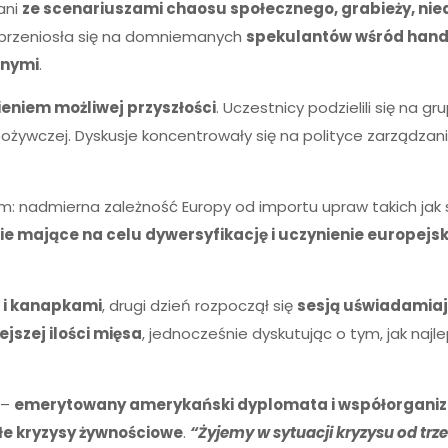
ani
ze scenariuszami chaosu społecznego, grabieży, nie
j przeniosła się na domniemanych
spekulantów wśród handl
znymi
.
niem możliwej przyszłości
. Uczestnicy podzielili się na g
ożywczej. Dyskusje koncentrowały się na polityce zarządzan
em: nadmierna zależność Europy od importu upraw takich jak 
ie mające na celu dywersyfikację i uczynienie europej
m i kanapkami
, drugi dzień rozpoczął się
sesją uświadamia
jszej ilości mięsa
, jednocześnie dyskutując o tym, jak naj
–
emerytowany amerykański dyplomata i współorganiz
łe kryzysy żywnościowe
.
“Żyjemy w sytuacji kryzysu od trze