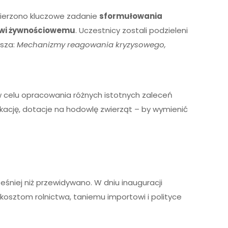
ierzono kluczowe zadanie
sformułowania
sowi żywnościowemu
. Uczestnicy zostali podzieleni
usza:
Mechanizmy reagowania kryzysowego,
w celu opracowania różnych istotnych zaleceń
kację, dotacje na hodowlę zwierząt – by wymienić
niej niż przewidywano. W dniu inauguracji
kosztom rolnictwa, taniemu importowi i polityce