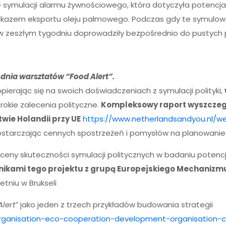
e symulacji alarmu żywnościowego, która dotyczyła potenc
 zakazem eksportu oleju palmowego. Podczas gdy te symulo
ii w zeszłym tygodniu doprowadziły bezpośrednio do pustych 
dnia warsztatów “Food Alert”.
pierając się na swoich doświadczeniach z symulacji polityki,
rokie zalecenia polityczne.
Kompleksowy raport wyszczegó
wie Holandii przy UE
https://www.netherlandsandyou.nl/w
ostarczając cennych spostrzeżeń i pomysłów na planowanie 
oceny skuteczności symulacji politycznych w badaniu potenc
ynikami tego projektu z grupą Europejskiego Mechanizm
etniu w Brukseli
lert”
jako jeden z trzech przykładów budowania strategii
organisation-eco-cooperation-development-organisation