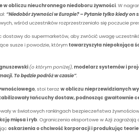
ie w obliczu nieuchronnego niedoboru żywności
. W nagr
ał:
“Niedobór żywności w Europie? – Pytanie tylko kiedy on si
ych, wśród uczestników rozprzestrzeniało się poczucie presj
cając dostawy do supermarketów, aby zwrócić uwagę uczestn
jące susze i powodzie, którym
towarzyszyła niepokojąca ś
agnuszewski
(o którym poniżej),
modelarz systemów i proje
macji. To będzie podróż w czasie”
.
żywnościowego
, stoi teraz
w obliczu nieprzewidzianych w
tabilizowały łańcuchy dostaw, podnosząc gwałtownie c
zodowały w światowych rankingach bezpieczeństwa żywnościo
cję mięsa i ryb
. Ograniczenia eksportowe w Azji zagraż
ując
oskarżenia o chciwość korporacji i produkując teori