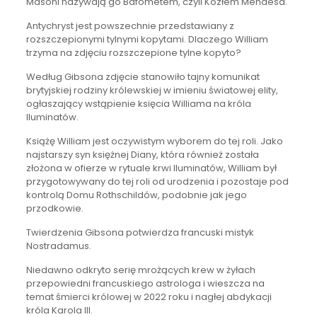
Masoni nazywają go Bafometem, czyli Kozłem Mendesa.
Antychryst jest powszechnie przedstawiany z
rozszczepionymi tylnymi kopytami. Dlaczego William
trzyma na zdjęciu rozszczepione tylne kopyto?
Według Gibsona zdjęcie stanowiło tajny komunikat
brytyjskiej rodziny królewskiej w imieniu światowej elity,
ogłaszający wstąpienie księcia Williama na króla
Iluminatów.
Książę William jest oczywistym wyborem do tej roli. Jako
najstarszy syn księżnej Diany, która również została
złożona w ofierze w rytuale krwi Iluminatów, William był
przygotowywany do tej roli od urodzenia i pozostaje pod
kontrolą Domu Rothschildów, podobnie jak jego
przodkowie.
Twierdzenia Gibsona potwierdza francuski mistyk
Nostradamus.
Niedawno odkryto serię mrożących krew w żyłach
przepowiedni francuskiego astrologa i wieszcza na
temat śmierci królowej w 2022 roku i nagłej abdykacji
króla Karola III.