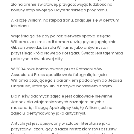
zło na arenie światowej, przygotowując ludzkość na
kolejny etap swojego lucyferiańskiego programu.
A książę William, następca tronu, znajduje się w centrum
ich planu.
Wyjaśniając, że gdy po raz pierwszy spotkał księcia
Williama, za nim szedł demon ucztujący na jagnięcinie,
Gibson twierdzi, że rola Williama jako antychrysta i
przyszłego króla Nowego Porządku Świata jest tajemnicą
poliszynela światowej elity.
W 2004 roku kontrolowana przez Rothschildów
Associated Press opublikowała fotografię księcia
Williama pozującego z barankiem podobnym do Jezusa
Chrystusa, którego Biblia nazywa barankiem bożym.
Dla nieświadomych zdjęcie jest całkowicie niewinne.
Jednak dla wtajemniczonych zaznajomionych z
masonerią i Księgą Apokalipsy książę William jest na
zdjęciu identyfikowany jako antychryst.
Antychryst jest opisywany w sztuce i literaturze jako
przystojny i czarujący, a także mistrz kłamstw i oszustw.