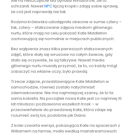
Ale na nieszczęście dla dynastii Windsorów, źle to
schrzanili. Nawet
NPC
łączą kropki i zdają sobie sprawę,
że coś jest naprawdę nie tak.
Rodzina królewska udostępniła obecnie w sumie cztery –
tak,
cztery
– sfałszowane zdjęcia mediom głównego
nurtu, które mają na celu pokazać Kate Middleton
zachowującą się normalnie w miejscach publicznych.
Bez wątpienia znasz kilka pierwszych sfałszowanych
zdjęć, które stały się wirusowe na całym świecie, gdy
stało się oczywiste, że są fałszywe. Nawet media
głównego nurtu musiały przyznać, że to, co każdy mógł
zobaczyć na własne oczy, było prawdą.
Trzecie zdjęcie, przedstawiające Kate Middleton w
samochodzie, również zostało natychmiast
zdemaskowane. Nie ma najmniejszej szansy, że to ta
sama kobieta. Na początek nowa Kate jest co najmniej 10
lat młodsza i pozbawiona wszelkich trosk – w
przeciwieństwie do prawdziwej Kate, która zdaje się
rozumieć swój los, podobnie jak Diana.
Z kolei czwarta wersja, pokazująca Kate na spacerach z
Williamem na farmie, miała według mainstreamowych