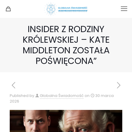
INSIDER Z RODZINY
KRÓLEWSKIEJ – KATE
MIDDLETON ZOSTAŁA
POŚWIĘCONA”
Published by
Globalna Świadomość
on
30 marca
2026