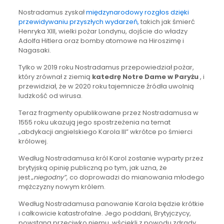
Nostradamus zyskał
międzynarodowy rozgłos dzięki
przewidywaniu przyszłych wydarzeń,
takich jak śmierć
Henryka XIII, wielki pożar Londynu, dojście do władzy
Adolfa Hitlera oraz bomby atomowe na Hiroszimę i
Nagasaki.
Tylko w 2019 roku Nostradamus przepowiedział pożar,
który zrównał z ziemią
katedrę Notre Dame w Paryżu
, i
przewidział, że w 2020 roku tajemnicze źródła uwolnią
ludzkość od wirusa.
Teraz fragmenty opublikowane przez Nostradamusa w
1555 roku ukazują jego spostrzeżenia na temat
„abdykacji angielskiego Karola III” wkrótce po śmierci
królowej.
Według Nostradamusa król Karol zostanie wyparty przez
brytyjską opinię publiczną po tym, jak uzna, że ​​
jest
„niegodny”,
co doprowadzi do mianowania młodego
mężczyzny nowym królem.
Według Nostradamusa panowanie Karola będzie krótkie
i całkowicie katastrofalne. Jego poddani, Brytyjczycy,
powstaną przeciwko niemu, wściekli z powodu zdrady