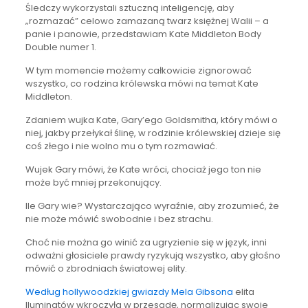
Śledczy wykorzystali sztuczną inteligencję, aby
„rozmazać” celowo zamazaną twarz księżnej Walii – a
panie i panowie, przedstawiam Kate Middleton Body
Double numer 1.
W tym momencie możemy całkowicie zignorować
wszystko, co rodzina królewska mówi na temat Kate
Middleton.
Zdaniem wujka Kate, Gary’ego Goldsmitha, który mówi o
niej, jakby przełykał ślinę, w rodzinie królewskiej dzieje się
coś złego i nie wolno mu o tym rozmawiać.
Wujek Gary mówi, że Kate wróci, chociaż jego ton nie
może być mniej przekonujący.
Ile Gary wie? Wystarczająco wyraźnie, aby zrozumieć, że
nie może mówić swobodnie i bez strachu.
Choć nie można go winić za ugryzienie się w język, inni
odważni głosiciele prawdy ryzykują wszystko, aby głośno
mówić o zbrodniach światowej elity.
Według hollywoodzkiej gwiazdy Mela Gibsona
elita
Iluminatów wkroczyła w przesadę, normalizując swoje