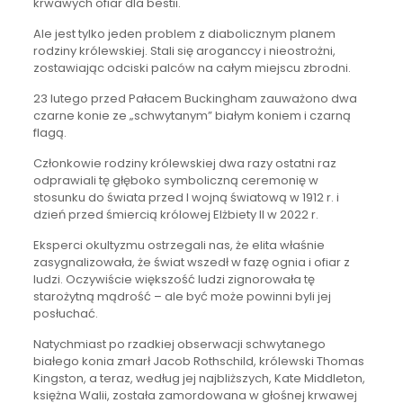
krwawych ofiar dla bestii.
Ale jest tylko jeden problem z diabolicznym planem
rodziny królewskiej. Stali się aroganccy i nieostrożni,
zostawiając odciski palców na całym miejscu zbrodni.
23 lutego przed Pałacem Buckingham zauważono dwa
czarne konie ze „schwytanym” białym koniem i czarną
flagą.
Członkowie rodziny królewskiej dwa razy ostatni raz
odprawiali tę głęboko symboliczną ceremonię w
stosunku do świata przed I wojną światową w 1912 r. i
dzień przed śmiercią królowej Elżbiety II w 2022 r.
Eksperci okultyzmu ostrzegali nas, że elita właśnie
zasygnalizowała, że ​​świat wszedł w fazę ognia i ofiar z
ludzi. Oczywiście większość ludzi zignorowała tę
starożytną mądrość – ale być może powinni byli jej
posłuchać.
Natychmiast po rzadkiej obserwacji schwytanego
białego konia zmarł Jacob Rothschild, królewski Thomas
Kingston, a teraz, według jej najbliższych, Kate Middleton,
księżna Walii, została zamordowana w głośnej krwawej