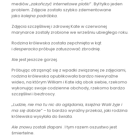
mediów
„zakończyć internetowe plotki”
. Był tylko jeden
problem. Zdjęcie zostało szybko zdementowane
jako
kolejna podróbka.
Zdjęcia szczęśliwej i zdrowej Kate w czerwonej
marynarce zostały zrobione we wrześniu ubiegłego roku.
Rodzina królewska została zepchnięta w kąt
i
desperacko
próbuje zatuszować zbrodnię.
Ale jest jeszcze gorzej.
Próbując otrząsnąć się z wpadki związanej ze zdjęciami,
rodzina królewska opublikowała bardzo niewyraźne
wideo, na którym William i Kate idą obok siebie, rzekomo
wykonując swoje codzienne obchody, rzekomo bardzo
szczęśliwi i beztroscy.
„Ludzie, nie ma tu nic do oglądania, księżna Walii żyje i
ma się dobrze” –
to bardzo wyraźny przekaz, jaki rodzina
królewska wysyłała do świata.
Ale znowu
zostali złapani . I tym razem oszustwo jest
śmiertelne.