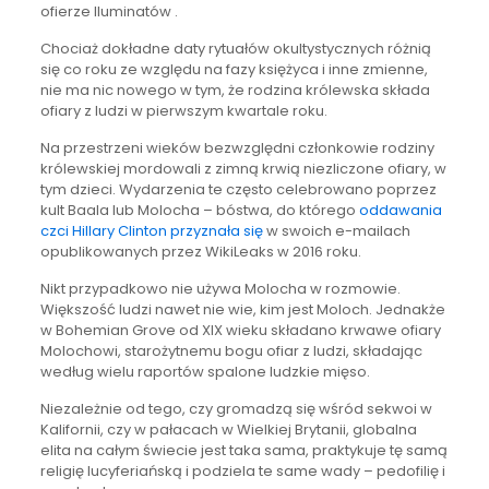
ofierze Iluminatów .
Chociaż dokładne daty rytuałów okultystycznych różnią
się co roku ze względu na fazy księżyca i inne zmienne,
nie ma nic nowego w tym, że rodzina królewska składa
ofiary z ludzi w pierwszym kwartale roku.
Na przestrzeni wieków bezwzględni członkowie rodziny
królewskiej mordowali z zimną krwią niezliczone ofiary, w
tym dzieci. Wydarzenia te często celebrowano poprzez
kult Baala lub Molocha – bóstwa, do którego
oddawania
czci Hillary Clinton przyznała się
w swoich e-mailach
opublikowanych przez WikiLeaks w 2016 roku.
Nikt przypadkowo nie używa Molocha w rozmowie.
Większość ludzi nawet nie wie, kim jest Moloch. Jednakże
w Bohemian Grove od XIX wieku składano krwawe ofiary
Molochowi, starożytnemu bogu ofiar z ludzi, składając
według wielu raportów spalone ludzkie mięso.
Niezależnie od tego, czy gromadzą się wśród sekwoi w
Kalifornii, czy w pałacach w Wielkiej Brytanii, globalna
elita na całym świecie jest taka sama, praktykuje tę samą
religię lucyferiańską i podziela te same wady – pedofilię i