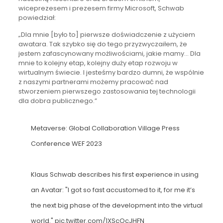
wiceprezesem i prezesem firmy Microsoft, Schwab
powiedział:
„Dla mnie [było to] pierwsze doświadczenie z użyciem
awatara. Tak szybko się do tego przyzwyczaiłem, że
jestem zafascynowany możliwościami, jakie mamy… Dla
mnie to kolejny etap, kolejny duży etap rozwoju w
wirtualnym świecie. I jesteśmy bardzo dumni, że wspólnie
z naszymi partnerami możemy pracować nad
stworzeniem pierwszego zastosowania tej technologii
dla dobra publicznego.”
Metaverse: Global Collaboration Village Press
Conference WEF 2023
Klaus Schwab describes his first experience in using
an Avatar: "I got so fast accustomed to it, for me it’s
the next big phase of the development into the virtual
world."
pic.twitter.com/1XScOcJHFN