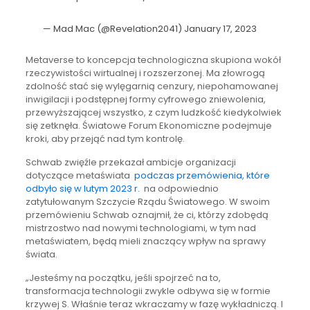
— Mad Mac (@Revelation2041)
January 17, 2023
Metaverse to koncepcja technologiczna skupiona wokół
rzeczywistości wirtualnej i rozszerzonej. Ma złowrogą
zdolność stać się wylęgarnią cenzury, niepohamowanej
inwigilacji i podstępnej formy cyfrowego zniewolenia,
przewyższającej wszystko, z czym ludzkość kiedykolwiek
się zetknęła. Światowe Forum Ekonomiczne podejmuje
kroki, aby przejąć nad tym kontrolę.
Schwab zwięźle przekazał ambicje organizacji
dotyczące metaświata
podczas przemówienia, które
odbyło się w lutym 2023 r.
na odpowiednio
zatytułowanym Szczycie Rządu Światowego. W swoim
przemówieniu Schwab oznajmił, że ci, którzy zdobędą
mistrzostwo nad nowymi technologiami, w tym nad
metaświatem, będą mieli znaczący wpływ na sprawy
świata.
„Jesteśmy na początku, jeśli spojrzeć na to,
transformacja technologii zwykle odbywa się w formie
krzywej S. Właśnie teraz wkraczamy w fazę wykładniczą. I