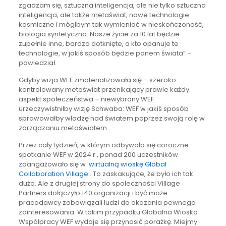
zgadzam się, sztuczna inteligencja, ale nie tylko sztuczna
inteligencja, ale także metaświat, nowe technologie
kosmiczne i mógłbym tak wymieniać w nieskończoność,
biologia syntetyczna. Nasze życie za 10 lat będzie
zupełnie inne, bardzo dotknięte, a kto opanuje te
technologie, w jakiś sposób będzie panem świata” –
powiedział.
Gdyby wizja WEF zmaterializowała się – szeroko
kontrolowany metaświat przenikający prawie każdy
aspekt społeczeństwa – niewybrany WEF
urzeczywistniłby wizję Schwaba: WEF w jakiś sposób
sprawowałby władzę nad światem poprzez swoją rolę w
zarządzaniu metaświatem.
Przez cały tydzień, w którym odbywało się coroczne
spotkanie WEF w 2024 r., ponad 200 uczestników
zaangażowało się w
wirtualną wioskę Global
Collaboration Village
. To zaskakujące, że było ich tak
dużo. Ale z drugiej strony do społeczności Village
Partners dołączyło 140 organizacji i być może
pracodawcy zobowiązali ludzi do okazania pewnego
zainteresowania. W takim przypadku Globalna Wioska
Współpracy WEF wydaje się przynosić porażkę. Miejmy