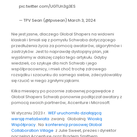
pic.twitter.com/UGTUn3g3ES
— TPV Sean (@tpvsean)
March 3, 2024
Nie jest jasne, dlaczego Global Shapers na widowni
klaskali i śmiali się z pomysłu Schwaba dotyczącego
przedłużenia życia za pomocą awatarów, algorytmów i
zastrzyków. Jest to naprawdę dystopijny plan, jak
wyjaśnimy w dalszej części tego artykułu. Gdyby
wiedzieli, co szykuje dla nich Schwab i jego
współpracownicy, i mieli choć trochę zdrowego
rozsądku i szacunku do samego siebie, zdecydowaliby
się rzucić w niego zgniłymi jajkami.
Kilka miesięcy po pozornie zabawnej pogawędce z
Global Shapers Schwab ponownie podłączał awatary z
pomocą swoich partnerów, Accenture i Microsoft.
W styczniu 2023 r.
WEF uruchomiło działającą
wersję
metaświata
zwaną Globalną
Wioską
Współpracy
. Na
konferencji prasowej Global
Collaboration Village
z Julie Sweet, prezes i dyrektor
naczelną Accenture oraz Bradem Smithem,