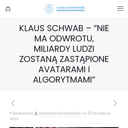
KLAUS SCHWAB – ”NIE
MA ODWROTU,
MILIARDY LUDZI
ZOSTANĄ ZASTĄPIONE
AVATARAMI I
ALGORYTMAMI”
Published by
Globalna Świadomość
on
30 marca
2026