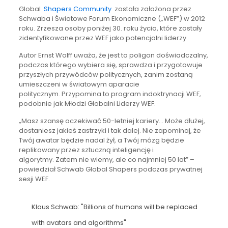
Global
Shapers Community
została założona przez
Schwaba i Światowe Forum Ekonomiczne („WEF”) w 2012
roku. Zrzesza osoby poniżej 30. roku życia, które zostały
zidentyfikowane przez WEF jako potencjalni liderzy.
Autor Ernst Wolff uważa, że ​​jest to poligon doświadczalny,
podczas którego wybiera się, sprawdza i przygotowuje
przyszłych przywódców politycznych, zanim zostaną
umieszczeni w światowym aparacie
politycznym. Przypomina to program indoktrynacji WEF,
podobnie jak Młodzi Globalni Liderzy WEF.
„Masz szansę oczekiwać 50-letniej kariery… Może dłużej,
dostaniesz jakieś zastrzyki i tak dalej. Nie zapominaj, że
Twój awatar będzie nadal żył, a Twój mózg będzie
replikowany przez sztuczną inteligencję i
algorytmy. Zatem nie wiemy, ale co najmniej 50 lat” –
powiedział Schwab Global Shapers podczas prywatnej
sesji WEF.
Klaus Schwab: "Billions of humans will be replaced
with avatars and algorithms"