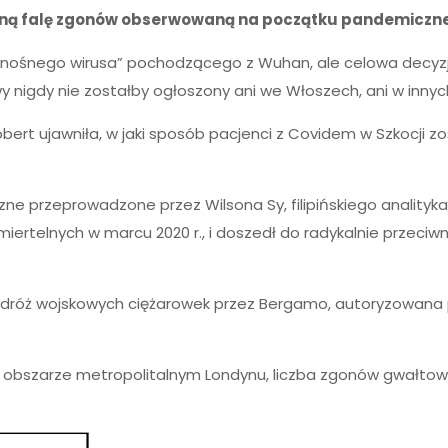
ą falę zgonów obserwowaną na początku pandemicznej 
rcionośnego wirusa” pochodzącego z Wuhan, ale celowa dec
 nigdy nie zostałby ogłoszony ani we Włoszech, ani w innych
rt ujawniła, w jaki sposób pacjenci z Covidem w Szkocji zost
zne przeprowadzone przez Wilsona Sy, filipińskiego analityk
śmiertelnych w marcu 2020 r., i doszedł do radykalnie prze
óż wojskowych ciężarowek przez Bergamo, autoryzowana prze
 obszarze metropolitalnym Londynu, liczba zgonów gwałtowni