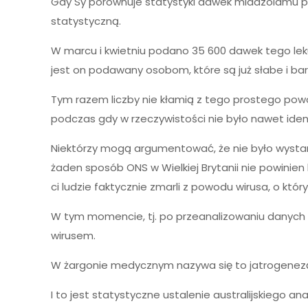
Gdy Sy porównuje statystyki dawek midazolamu p
statystyczną.
W marcu i kwietniu podano 35 600 dawek tego leku
jest on podawany osobom, które są już słabe i bar
Tym razem liczby nie kłamią z tego prostego powo
podczas gdy w rzeczywistości nie było nawet ide
Niektórzy mogą argumentować, że nie było wystarcz
żaden sposób ONS w Wielkiej Brytanii nie powini
ci ludzie faktycznie zmarli z powodu wirusa, o kt
W tym momencie, tj. po przeanalizowaniu danych 
wirusem.
W żargonie medycznym nazywa się to jatrogenezą
I to jest statystyczne ustalenie australijskiego 