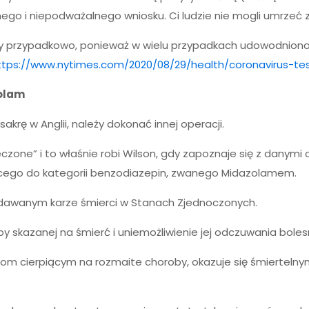
znego i niepodważalnego wniosku. Ci ludzie nie mogli umrzeć
 przypadkowo, ponieważ w wielu przypadkach udowodniono,
ttps://www.nytimes.com/2020/08/29/health/coronavirus-tes
olam
ę w Anglii, należy dokonać innej operacji.
“leczone” i to właśnie robi Wilson, gdy zapoznaje się z danymi
cego do kategorii benzodiazepin, zwanego Midazolamem.
awanym karze śmierci w Stanach Zjednoczonych.
 skazanej na śmierć i uniemożliwienie jej odczuwania boles
om cierpiącym na rozmaite choroby, okazuje się śmiertelny