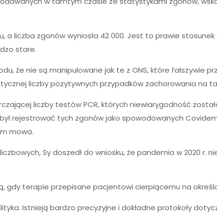
odawanych w tamtym czasie ze statystykami zgonów, wskazuj
, a liczba zgonów wyniosła 42 000. Jest to prawie stosunek 
dzo stare.
du, że nie są manipulowane jak te z ONS, które fałszywie pr
ntycznej liczby pozytywnych przypadków zachorowania na ta
ającej liczby testów PCR, których niewiarygodność została j
en był rejestrować tych zgonów jako spowodowanych Covidem 
órym mowa.
liczbowych, Sy doszedł do wniosku, że pandemia w 2020 r.
, gdy terapie przepisane pacjentowi cierpiącemu na określ
analityka. Istnieją bardzo precyzyjne i dokładne protokoły d