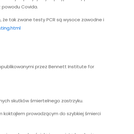
 z powodu Covida.
 że tak zwane testy PCR są wysoce zawodne i
ting.html
 opublikowanymi przez Bennett Institute for
nych skutków śmiertelnego zastrzyku.
m koktajlem prowadzącym do szybkiej śmierci