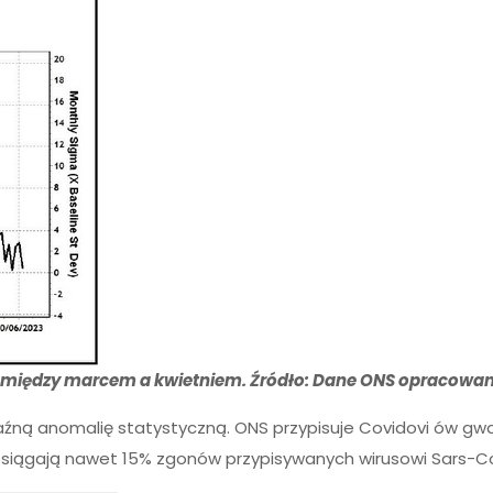
iędzy marcem a kwietniem. Źródło: Dane ONS opracowane
aźną anomalię statystyczną. ONS przypisuje Covidovi ów gwa
iągają nawet 15% zgonów przypisywanych wirusowi Sars-Cov