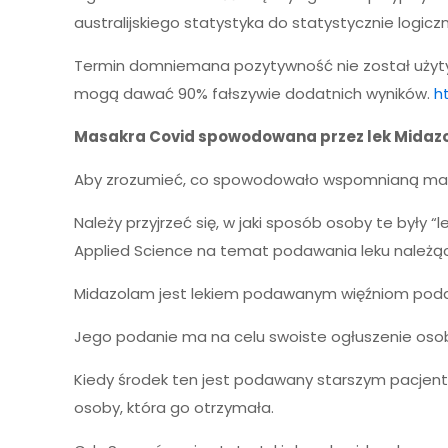
australijskiego statystyka do statystycznie logic
Termin domniemana pozytywność nie został użyty
mogą dawać 90% fałszywie dodatnich wyników.
h
Masakra Covid spowodowana przez lek Midaz
Aby zrozumieć, co spowodowało wspomnianą masakr
Należy przyjrzeć się, w jaki sposób osoby te były 
Applied Science na temat podawania leku należą
Midazolam jest lekiem podawanym więźniom podd
Jego podanie ma na celu swoiste ogłuszenie osoby
Kiedy środek ten jest podawany starszym pacjent
osoby, która go otrzymała.