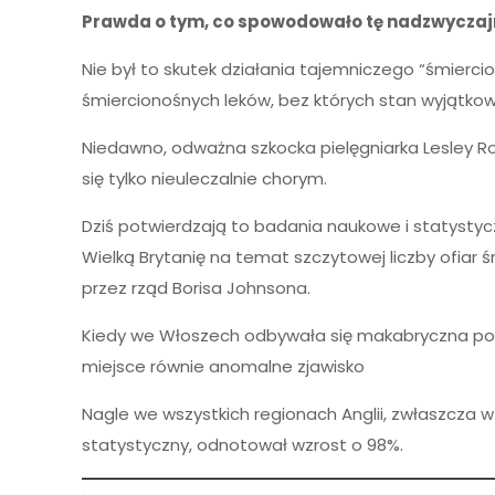
Prawda o tym, co spowodowało tę nadzwyczajn
Nie był to skutek działania tajemniczego “śmie
śmiercionośnych leków, bez których stan wyjątkowy
Niedawno, odważna szkocka pielęgniarka Lesley Robe
się tylko nieuleczalnie chorym.
Dziś potwierdzają to badania naukowe i statystyc
Wielką Brytanię na temat szczytowej liczby ofiar 
przez rząd Borisa Johnsona.
Kiedy we Włoszech odbywała się makabryczna podr
miejsce równie anomalne zjawisko
Nagle we wszystkich regionach Anglii, zwłaszcza w
statystyczny, odnotował wzrost o 98%.