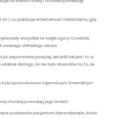
e na bardzo ścisłą i oczywistą korelację
1 do 1, co pokazuje śmiertelność midazolamu, gdy
zypisywały wszystkie te nagłe zgony Covidowi,
k zwanego chińskiego wirusa.
uż wspomniana powyżej, ale jeśli tak jest, to w
właśnie dlatego, że nie było dowodów na to, że
 nie była spowodowana tajemniczym śmiertelnym
oną chorobę powodują jego śmierć.
otyczące podawania pacjentom benzodiazepin, które