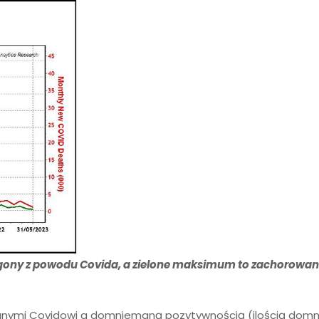
gony z powodu Covida, a zielone maksimum to zachorowan
anymi Covidowi a domniemaną pozytywnością (ilością dom