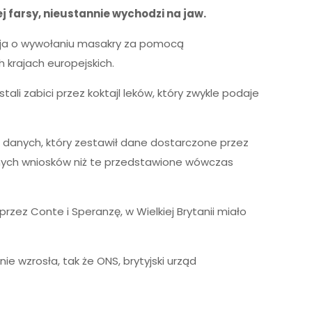
farsy, nieustannie wychodzi na jaw.
yzja o wywołaniu masakry za pomocą
 krajach europejskich.
ali zabici przez koktajl leków, który zwykle podaje
a danych, który zestawił dane dostarczone przez
ciwnych wniosków niż te przedstawione wówczas
z Conte i Speranzę, w Wielkiej Brytanii miało
e wzrosła, tak że ONS, brytyjski urząd