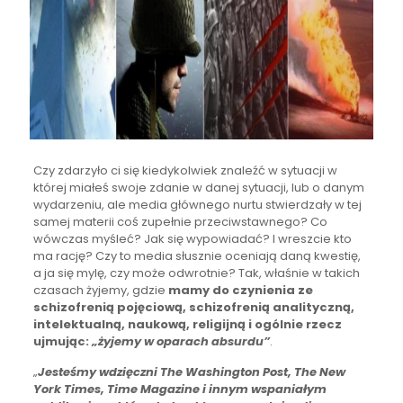
Czy zdarzyło ci się kiedykolwiek znaleźć w sytuacji w
której miałeś swoje zdanie w danej sytuacji, lub o danym
wydarzeniu, ale media głównego nurtu stwierdzały w tej
samej materii coś zupełnie przeciwstawnego? Co
wówczas myśleć? Jak się wypowiadać? I wreszcie kto
ma rację? Czy to media słusznie oceniają daną kwestię,
a ja się mylę, czy może odwrotnie? Tak, właśnie w takich
czasach żyjemy, gdzie
mamy do czynienia ze
schizofrenią pojęciową, schizofrenią analityczną,
intelektualną, naukową, religijną i ogólnie rzecz
ujmując:
„żyjemy w oparach absurdu”
.
„
Jesteśmy wdzięczni The Washington Post, The New
York Times, Time Magazine i innym wspaniałym