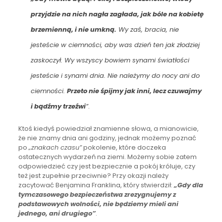
przyjdzie na nich nagła zagłada, jak bóle na kobietę
brzemienną, i nie umkną.
Wy zaś, bracia, nie
jesteście w ciemności, aby was dzień ten jak złodziej
zaskoczył. Wy wszyscy bowiem synami światłości
jesteście i synami dnia. Nie należymy do nocy ani do
ciemności.
Przeto nie śpijmy jak inni, lecz czuwajmy
i bądźmy trzeźwi
”
.
Ktoś kiedyś powiedział znamienne słowa, a mianowicie,
że nie znamy dnia ani godziny, jednak możemy poznać
po
„znakach czasu”
pokolenie, które doczeka
ostatecznych wydarzeń na ziemi. Możemy sobie zatem
odpowiedzieć czy jest bezpiecznie a pokój króluje, czy
też jest zupełnie przeciwnie? Przy okazji należy
zacytować Benjamina Franklina, który stwierdził:
„Gdy dla
tymczasowego bezpieczeństwa zrezygnujemy z
podstawowych wolności, nie będziemy mieli ani
jednego, ani drugiego”
.