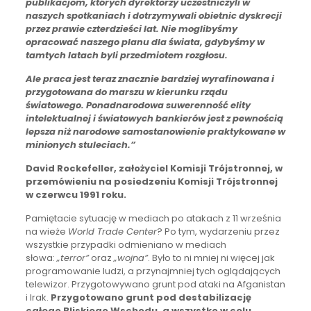
publikacjom, których dyrektorzy uczestniczyli w
naszych spotkaniach i dotrzymywali obietnic dyskrecji
przez prawie czterdzieści lat. Nie moglibyśmy
opracować naszego planu dla świata, gdybyśmy w
tamtych latach byli przedmiotem rozgłosu.
Ale praca jest teraz znacznie bardziej wyrafinowana i
przygotowana do marszu w kierunku rządu
światowego. Ponadnarodowa suwerenność elity
intelektualnej i światowych bankierów jest z pewnością
lepsza niż narodowe samostanowienie praktykowane w
minionych stuleciach.”
David Rockefeller, założyciel Komisji Trójstronnej, w
przemówieniu na posiedzeniu Komisji Trójstronnej
w czerwcu 1991 roku.
Pamiętacie sytuację w mediach po atakach z 11 września
na wieże
World Trade Center
? Po tym, wydarzeniu przez
wszystkie przypadki odmieniano w mediach
słowa:
„terror”
oraz
„wojna”
. Było to ni mniej ni więcej jak
programowanie ludzi, a przynajmniej tych oglądających
telewizor. Przygotowywano grunt pod ataki na Afganistan
i Irak.
Przygotowano grunt pod destabilizację
całego Bliskiego Wschodu, a wszystko w celu