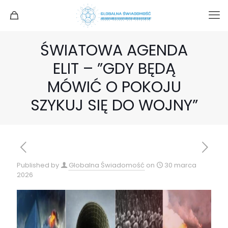
ŚWIATOWA AGENDA
ELIT – ”GDY BĘDĄ
MÓWIĆ O POKOJU
SZYKUJ SIĘ DO WOJNY”
Published by
Globalna Świadomość
on
30 marca
2026