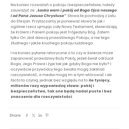
Na koniec rozważań o pokoju i bezpieczeństwie, należy
zauważyć że:
„
Łaska wam i pokój od Boga Ojca naszego
i od Pana Jezusa Chrystusa”
. Słowa te pochodzą z Listu
do Efezjan. Przytaczamy je ponieważ słowa te jak i
ogólnie rzecz ujmując cały Nowy Testament, stwierdzają,
że Królem i Panem pokoju jest Trójjedyny Bóg. Zatem
tylko On Jest dawcą prawdziwego Pokoju, a nie tego
złudnego i jakże kruchego pokoju ludzkiego.
I na koniec pytanie retoryczne o to czy w świecie może
zapanować prawdziwy Boży Pokój, jeżeli świat odrzucił
Boga, Jego Prawa i żyje tak jak gdyby Boga nie było? I
oczywiście przywódcy tego świata mogą zaklinać
rzeczywistość, a media mogą im w tym wtórować i
de
facto
to czynią, jednak bez względu na to
ile tysięcy,
milionów razy wypowiedzą słowa: pokój i
bezpieczeństwo, tak one będą nadal puste i bez
znaczenia dla rzeczywistości
.
Share