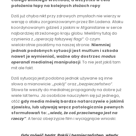
położenia łapy na kolejnych złożach ropy
.
Dziś już chyba nikt przy zdrowych zmysłach nie wierzy w
wersję o ataku zorganizowanym przez Bin Ladena. Ataku
koordynowanym gdzieś z jaskini w Afganistanie w serce
najbardziej strzeżonego kraju globu. Mieliśmy tutaj do
czynienia z
„operacją fałszywej flagi”
. O czym
wielokrotnie pisaliśmy na naszej stronie.
Niemniej
jednak podobnych sytuacji jest multum i szkoda
nawet je wymieniać, ważne aby dostrzec
modus
operandi
medialnej manipulacji
. To nie jest jakiś tam
mit ale fakt.
Dziś sytuacja jest podobna jednak używane są inne
słowa a mianowicie:
„pokój”
oraz
„bezpieczeństwo”
.
Słowa te weszły do medialnej propagandy na dobre już
wiele lat temu. Ja osobiście nauczyłem się już jednego,
otóż
gdy media mówią bardzo natarczywie o jakimś
zjawisku, lub używają wręcz patologicznie pewnych
sformułowań to:
„wiedz, że coś przeciwnego jest na
rzeczy”
. A teraz obejrzyjcie film i wyciągnijcie wnioski:
„Gdy mówić będą: Pokój i bezpieczeństwo, wtedy