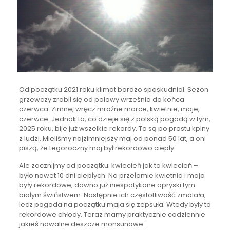
Od początku 2021 roku klimat bardzo spaskudniał. Sezon
grzewczy zrobił się od połowy września do końca
czerwca. Zimne, wręcz mroźne marce, kwietnie, maje,
czerwce. Jednak to, co dzieje się z polską pogodą w tym,
2025 roku, bije już wszelkie rekordy. To są po prostu kpiny
z ludzi. Mieliśmy najzimniejszy maj od ponad 50 lat, a oni
piszą, że tegoroczny maj był rekordowo ciepły.
Ale zacznijmy od początku: kwiecień jak to kwiecień –
było nawet 10 dni ciepłych. Na przełomie
kwietnia i maja
były rekordowe, dawno już niespotykane opryski tym
białym świństwem. Następnie ich częstotliwość zmalała,
lecz pogoda na początku maja się zepsuła. Wtedy były to
rekordowe chłody. Teraz mamy praktycznie codziennie
jakieś nawalne deszcze monsunowe.