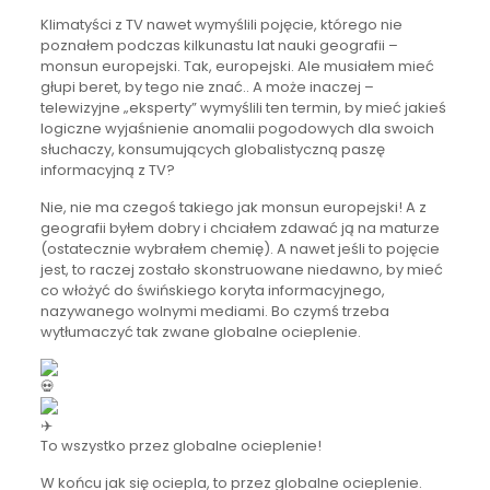
Klimatyści z TV nawet wymyślili pojęcie, którego nie
poznałem podczas kilkunastu lat nauki geografii –
monsun europejski. Tak, europejski. Ale musiałem mieć
głupi beret, by tego nie znać.. A może inaczej –
telewizyjne „eksperty” wymyślili ten termin, by mieć jakieś
logiczne wyjaśnienie anomalii pogodowych dla swoich
słuchaczy, konsumujących globalistyczną paszę
informacyjną z TV?
Nie, nie ma czegoś takiego jak monsun europejski! A z
geografii byłem dobry i chciałem zdawać ją na maturze
(ostatecznie wybrałem chemię). A nawet jeśli to pojęcie
jest, to raczej zostało skonstruowane niedawno, by mieć
co włożyć do świńskiego koryta informacyjnego,
nazywanego wolnymi mediami. Bo czymś trzeba
wytłumaczyć tak zwane globalne ocieplenie.
To wszystko przez globalne ocieplenie!
W końcu jak się ociepla, to przez globalne ocieplenie.