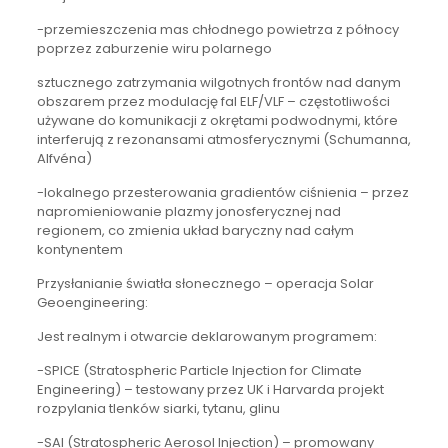
-przemieszczenia mas chłodnego powietrza z północy
poprzez zaburzenie wiru polarnego
sztucznego zatrzymania wilgotnych frontów nad danym
obszarem przez modulację fal ELF/VLF – częstotliwości
używane do komunikacji z okrętami podwodnymi, które
interferują z rezonansami atmosferycznymi (Schumanna,
Alfvéna)
-lokalnego przesterowania gradientów ciśnienia – przez
napromieniowanie plazmy jonosferycznej nad
regionem, co zmienia układ baryczny nad całym
kontynentem
Przysłanianie światła słonecznego – operacja Solar
Geoengineering:
Jest realnym i otwarcie deklarowanym programem:
-SPICE (Stratospheric Particle Injection for Climate
Engineering) – testowany przez UK i Harvarda projekt
rozpylania tlenków siarki, tytanu, glinu
-SAI (Stratospheric Aerosol Injection) – promowany