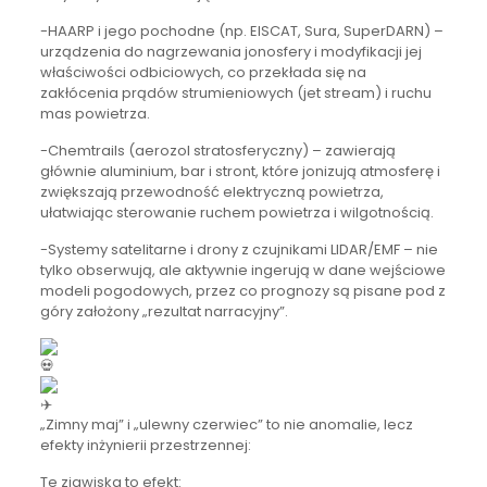
-HAARP i jego pochodne (np. EISCAT, Sura, SuperDARN) –
urządzenia do nagrzewania jonosfery i modyfikacji jej
właściwości odbiciowych, co przekłada się na
zakłócenia prądów strumieniowych (jet stream) i ruchu
mas powietrza.
-Chemtrails (aerozol stratosferyczny) – zawierają
głównie aluminium, bar i stront, które jonizują atmosferę i
zwiększają przewodność elektryczną powietrza,
ułatwiając sterowanie ruchem powietrza i wilgotnością.
-Systemy satelitarne i drony z czujnikami LIDAR/EMF – nie
tylko obserwują, ale aktywnie ingerują w dane wejściowe
modeli pogodowych, przez co prognozy są pisane pod z
góry założony „rezultat narracyjny”.
„Zimny maj” i „ulewny czerwiec” to nie anomalie, lecz
efekty inżynierii przestrzennej:
Te zjawiska to efekt: