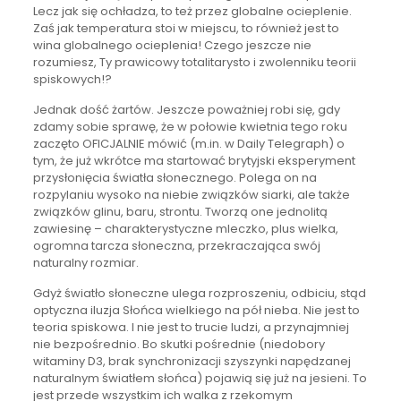
Lecz jak się ochładza, to też przez globalne ocieplenie.
Zaś jak temperatura stoi w miejscu, to również jest to
wina globalnego ocieplenia! Czego jeszcze nie
rozumiesz, Ty prawicowy totalitarysto i zwolenniku teorii
spiskowych!?
Jednak dość żartów. Jeszcze poważniej robi się, gdy
zdamy sobie sprawę, że w połowie kwietnia tego roku
zaczęto OFICJALNIE mówić (m.in. w Daily Telegraph) o
tym, że już wkrótce ma startować brytyjski eksperyment
przysłonięcia światła słonecznego. Polega on na
rozpylaniu wysoko na niebie związków siarki, ale także
związków glinu, baru, strontu. Tworzą one jednolitą
zawiesinę – charakterystyczne mleczko, plus wielka,
ogromna tarcza słoneczna, przekraczająca swój
naturalny rozmiar.
Gdyż światło słoneczne ulega rozproszeniu, odbiciu, stąd
optyczna iluzja Słońca wielkiego na pół nieba. Nie jest to
teoria spiskowa. I nie jest to trucie ludzi, a przynajmniej
nie bezpośrednio. Bo skutki pośrednie (niedobory
witaminy D3, brak synchronizacji szyszynki napędzanej
naturalnym światłem słońca) pojawią się już na jesieni. To
jest przede wszystkim ich walka z rzekomym