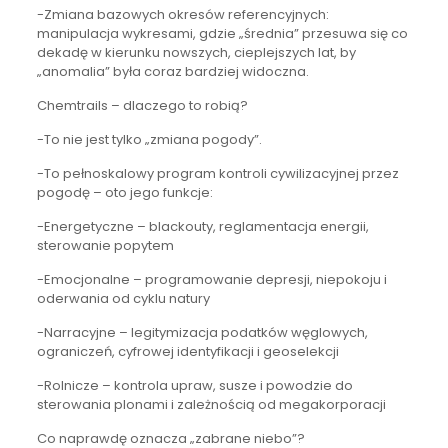
-Zmiana bazowych okresów referencyjnych:
manipulacja wykresami, gdzie „średnia” przesuwa się co
dekadę w kierunku nowszych, cieplejszych lat, by
„anomalia” była coraz bardziej widoczna.
Chemtrails – dlaczego to robią?
-To nie jest tylko „zmiana pogody”.
-To pełnoskalowy program kontroli cywilizacyjnej przez
pogodę – oto jego funkcje:
-Energetyczne – blackouty, reglamentacja energii,
sterowanie popytem
-Emocjonalne – programowanie depresji, niepokoju i
oderwania od cyklu natury
-Narracyjne – legitymizacja podatków węglowych,
ograniczeń, cyfrowej identyfikacji i geoselekcji
-Rolnicze – kontrola upraw, susze i powodzie do
sterowania plonami i zależnością od megakorporacji
Co naprawdę oznacza „zabrane niebo”?