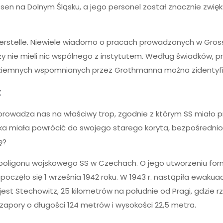
en na Dolnym Śląsku, a jego personel został znacznie zwię
rstelle. Niewiele wiadomo o pracach prowadzonych w Gros
rzy nie mieli nic wspólnego z instytutem. Według świadków
naziemnych wspomnianych przez Grothmanna można zidentyf
t
owadza nas na właściwy trop, zgodnie z którym SS miało p
ka miała powrócić do swojego starego koryta, bezpośrednio
ę?
 poligonu wojskowego SS w Czechach. O jego utworzeniu form
oczęło się 1 września 1942 roku. W 1943 r. nastąpiła ewaku
est Stechowitz, 25 kilometrów na południe od Pragi, gdzie r
 zapory o długości 124 metrów i wysokości 22,5 metra.