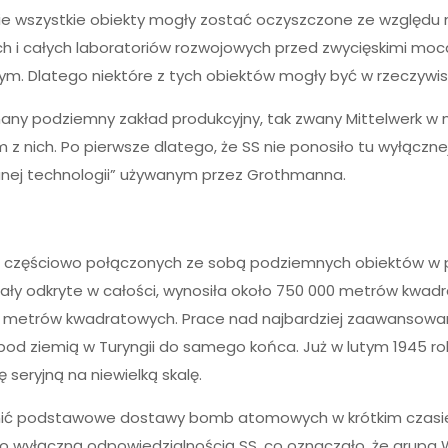
 wszystkie obiekty mogły zostać oczyszczone ze względu na 
i całych laboratoriów rozwojowych przed zwycięskimi moc
ym. Dlatego niektóre z tych obiektów mogły być w rzeczywi
nany podziemny zakład produkcyjny, tak zwany Mittelwerk w
ym z nich. Po pierwsze dlatego, że SS nie ponosiło tu wyłączne
wanej technologii” używanym przez Grothmanna.
częściowo połączonych ze sobą podziemnych obiektów w po
stały odkryte w całości, wynosiła około 750 000 metrów kwa
000 metrów kwadratowych. Prace nad najbardziej zaawansow
d ziemią w Turyngii do samego końca. Już w lutym 1945 rok
seryjną na niewielką skalę.
nić podstawowe dostawy bomb atomowych w krótkim czasie. 
to wyłączną odpowiedzialnością SS, co oznaczało, że grupa W