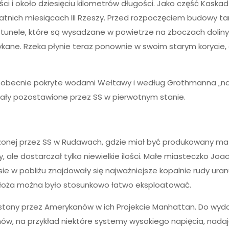
i i około dziesięciu kilometrów długości. Jako część Kaska
tatnich miesiącach III Rzeszy. Przed rozpoczęciem budowy t
 tunele, które są wysadzane w powietrze na zboczach doliny,
e. Rzeka płynie teraz ponownie w swoim starym korycie, aż
ą obecnie pokryte wodami Wełtawy i według Grothmanna „nad
ły pozostawione przez SS w pierwotnym stanie.
onej przez SS w Rudawach, gdzie miał być produkowany mat
 ale dostarczał tylko niewielkie ilości. Małe miasteczko Jo
w pobliżu znajdowały się najważniejsze kopalnie rudy ura
 złoża można było stosunkowo łatwo eksploatować.
zystany przez Amerykanów w ich Projekcie Manhattan. Do w
w, na przykład niektóre systemy wysokiego napięcia, nadają 