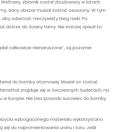
d Wełtawy, zbiornik został zbudowany w latach
amy, dany obszar musiał zostać osuszony. W tym
 aby odwrócić rzeczywisty bieg rzeki. Po
 dotrze do ściany tamy. Nie inaczej opisał to
al całkowicie nienaruszone”, są pozornie
eriał do bomby atomowej. Musiał on zostać
achimsthal znajduje się w ówczesnych Sudetach, na
nu w Europie. Nie bez powodu surowiec do bomby
ydobycia wzbogaconego materiału wykorzystano
się do napromieniowania uranu i toru. Jeśli