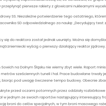
ały przepłynąć pierwsze rakiety z głowicami nuklearnymi wy
ądrowy SS. Niezależne potwierdzenie tego ostatniego, któr
pracownika SD odpowiedzialnego za naukę: „Decydujący tes
y się do reaktora został jednak usunięty. Można się domyśl
nątrzniemiecki wyścig o pierwszy działający reaktor jądrowy.
wich na Dolnym Śląsku nie wiemy zbyt wiele. Raport minist
metrów sześciennych tuneli i hal. Prace budowlane trwały je
y, biorąc pod uwagę ówczesne tempo budowy. Obecnie zbada
ukryte przed oczami potomnych przez oddziały rozbiórkowe S
ał w jednym ze swoich raportów następujący interesujący f
cję broni do celów specjalnych, w tym broni masowego raże