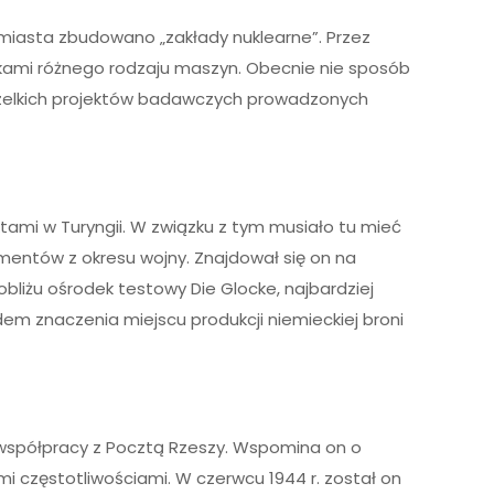
miasta zbudowano „zakłady nuklearne”. Przez
etkami różnego rodzaju maszyn. Obecnie nie sposób
wszelkich projektów badawczych prowadzonych
ami w Turyngii. W związku z tym musiało tu mieć
mentów z okresu wojny. Znajdował się on na
obliżu ośrodek testowy Die Glocke, najbardziej
m znaczenia miejscu produkcji niemieckiej broni
współpracy z Pocztą Rzeszy. Wspomina on o
mi częstotliwościami. W czerwcu 1944 r. został on