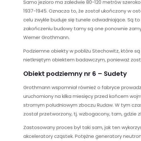
Samo jezioro ma zaledwie 80-120 metrów szerokośc
1937-1945. Oznacza to, że został ukończony w os
celu zwykle buduje się tunele odwadniające. Są to
zakończeniu budowy tamy są one ponownie zamykan
Werner Grothmann.
Podziemne obiekty w pobliżu Stechowitz, które s
nietkniętym obiektem badawczym, ponieważ zosta
Obiekt podziemny nr 6 – Sudety
Grothmann wspomniał również o fabryce prowadz
uruchomiony na kilka miesięcy przed końcem wojny,
stromym południowym zboczu Rudaw. W tym czasie 
został przetworzony, tj. wzbogacony, tam, gdzie
Zastosowany proces był taki sam, jak ten wykor
akceleratory cząstek. Potężne generatory neutronó