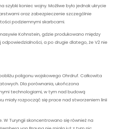
szybki koniec wojny. Możliwe było jednak ukrycie
arstwami oraz zabezpieczenie szczególnie
stości podziemnymi skarbcami.
 masywie Kohnstein, gdzie produkowano między
j odpowiedzialności, a po drugie dlatego, że V2 nie
bliżu poligonu wojskowego Ohrdruf. Całkowita
dratowych. Dla porównania, ukończona
anymi technologiami, w tym nad budową
u miały rozpocząć się prace nad stworzeniem linii
W Turyngii skoncentrowano się również na
ernhera von Brauna nie miała już z tym nic