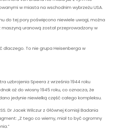
celowanymi w miasta na wschodnim wybrzeżu USA.
emu do tej pory poświęcono niewiele uwagi, można
t z maszyną uranową został przeprowadzony w
ać dlaczego. To nie grupa Heisenberga w
ra uzbrojenia Speera z września 1944 roku
dnak aż do wiosny 1945 roku, co oznacza, że
no jedynie niewielką część całego kompleksu.
S. Dr Jacek Wilczur z Głównej Komisji Badania
ragment: „Z tego co wiemy, miał to być ogromny
nia.”