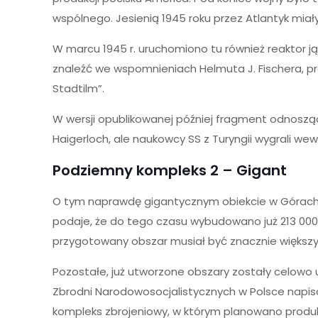
wspólnego. Jesienią 1945 roku przez Atlantyk mi
W marcu 1945 r. uruchomiono tu również reaktor j
znaleźć we wspomnieniach Helmuta J. Fischera, 
Stadtilm”.
W wersji opublikowanej później fragment odnosząc
Haigerloch, ale naukowcy SS z Turyngii wygrali wew
Podziemny kompleks 2 – Gigant
O tym naprawdę gigantycznym obiekcie w Górach So
podaje, że do tego czasu wybudowano już 213 000 
przygotowany obszar musiał być znacznie większ
Pozostałe, już utworzone obszary zostały celowo 
Zbrodni Narodowosocjalistycznych w Polsce napis
kompleks zbrojeniowy, w którym planowano produk