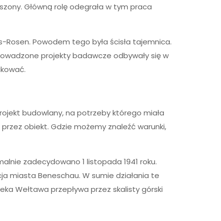
kszony. Główną rolę odegrała w tym praca
s-Rosen. Powodem tego była ścisła tajemnica.
, prowadzone projekty badawcze odbywały się w
ikować.
rojekt budowlany, na potrzeby którego miała
 przez obiekt. Gdzie możemy znaleźć warunki,
alnie zadecydowano 1 listopada 1941 roku.
acja miasta Beneschau. W sumie działania te
zeka Wełtawa przepływa przez skalisty górski