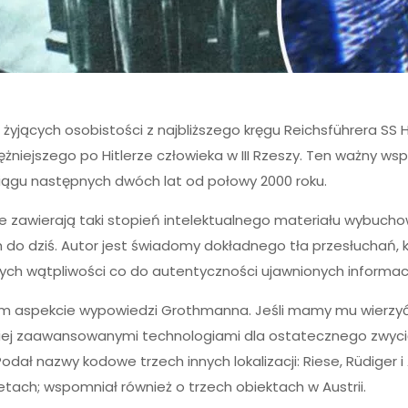
żyjących osobistości z najbliższego kręgu Reichsführera SS 
potężniejszego po Hitlerze człowieka w III Rzeszy. Ten ważny 
ciągu następnych dwóch lat od połowy 2000 roku.
 zawierają taki stopień intelektualnego materiału wybuchow
 do dziś. Autor jest świadomy dokładnego tła przesłuchań, kt
ch wątpliwości co do autentyczności ujawnionych informacj
ym aspekcie wypowiedzi Grothmanna. Jeśli mamy mu wierzyć, 
iej zaawansowanymi technologiami dla ostatecznego zwycięs
 Podał nazwy kodowe trzech innych lokalizacji: Riese, Rüdiger i
tach; wspomniał również o trzech obiektach w Austrii.