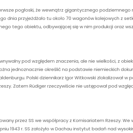
ierwsze pogłoski, że wewnątrz gigantycznego podziemnego 
dego dnia przyjeżdżało tu około 70 wagonów kolejowych z s
jnego tego obiektu, odbywającej się w nim produkcji oraz 
ywalny pod względem znaczenia, ale nie wielkości, z obiekt
można jednoznacznie określić na podstawie niemieckich doku
denburgu. Polski dziennikarz Igor Witkowski zlokalizował w p
eszy. Zatem Rüdiger rzeczywiście nie ustępował pod względe
owany przez SS we współpracy z Komisariatem Rzeszy. We 
rpniu 1943 r. SS założyło w Dachau instytut badań nad wysoki