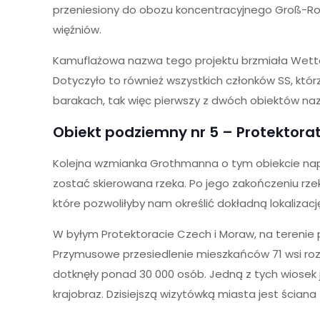
przeniesiony do obozu koncentracyjnego Groß-Ros
więźniów.
Kamuflażowa nazwa tego projektu brzmiała Wette
Dotyczyło to również wszystkich członków SS, któ
barakach, tak więc pierwszy z dwóch obiektów 
Obiekt podziemny nr 5 – Protektora
Kolejna wzmianka Grothmanna o tym obiekcie napr
zostać skierowana rzeka. Po jego zakończeniu rze
które pozwoliłyby nam określić dokładną lokalizacj
W byłym Protektoracie Czech i Moraw, na terenie
Przymusowe przesiedlenie mieszkańców 71 wsi rozp
dotknęły ponad 30 000 osób. Jedną z tych wiosek j
krajobraz. Dzisiejszą wizytówką miasta jest ściana