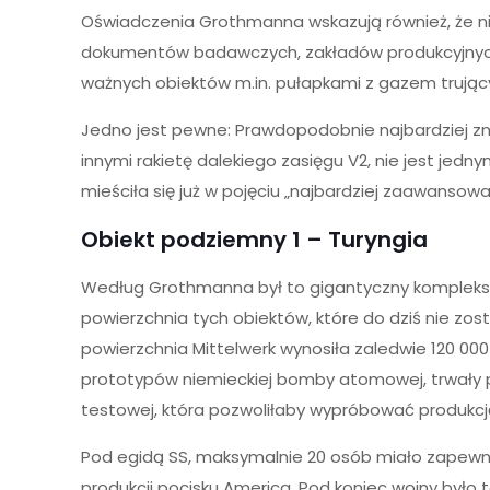
Oświadczenia Grothmanna wskazują również, że nie
dokumentów badawczych, zakładów produkcyjnych 
ważnych obiektów m.in. pułapkami z gazem trując
Jedno jest pewne: Prawdopodobnie najbardziej z
innymi rakietę dalekiego zasięgu V2, nie jest jedn
mieściła się już w pojęciu „najbardziej zaawanso
Obiekt podziemny 1 – Turyngia
Według Grothmanna był to gigantyczny kompleks 
powierzchnia tych obiektów, które do dziś nie zo
powierzchnia Mittelwerk wynosiła zaledwie 120 
prototypów niemieckiej bomby atomowej, trwały po
testowej, która pozwoliłaby wypróbować produkcję 
Pod egidą SS, maksymalnie 20 osób miało zapew
produkcji pocisku America. Pod koniec wojny było 