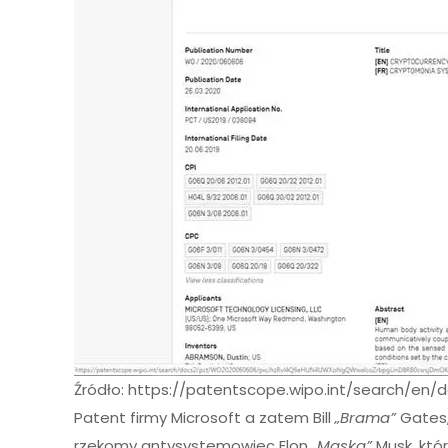
Źródło: https://patentscope.wipo.int/search/en
Patent firmy Microsoft a zatem Bill
„Brama”
Gates,
rzekomy antysystemowiec Elon
„Maska”
Musk, któr