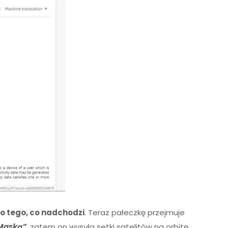
o tego, co nadchodzi
. Teraz pałeczkę przejmuje
Maską”
, zatem on wysyła setki satelitów na orbitę