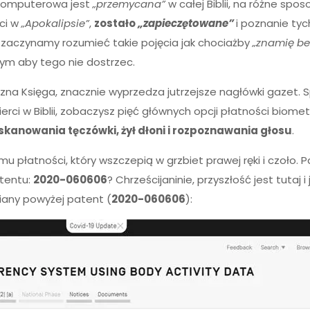
 komputerowa jest
„przemycana”
w całej Biblii, na różne spo
ści w
„Apokalipsie”
,
zostało
„zapieczętowane”
i poznanie tyc
ś zaczynamy rozumieć takie pojęcia jak chociażby
„znamię bes
pym aby tego nie dostrzec.
zna Księga, znacznie wyprzedza jutrzejsze nagłówki gazet. S
mierci w Biblii, zobaczysz pięć głównych opcji płatności bio
kanowania tęczówki, żył dłoni i rozpoznawania głosu
.
mu płatności, który wszczepią w grzbiet prawej ręki i czoło
tentu:
2020-060606
? Chrześcijaninie, przyszłość jest tutaj i
iany powyżej patent (
2020-060606
):