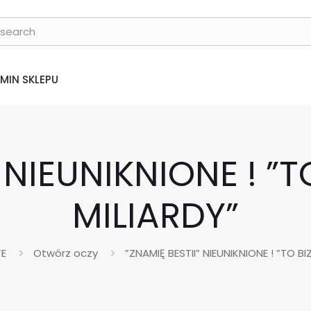
MIN SKLEPU
” NIEUNIKNIONE ! ”
MILIARDY”
TE
Otwórz oczy
”ZNAMIĘ BESTII” NIEUNIKNIONE ! ”TO B