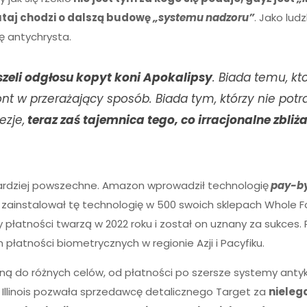
utaj chodzi o dalszą budowę
„systemu nadzoru”
. Jako lu
ę antychrysta.
yszeli odgłosu kopyt koni Apokalipsy
. Biada temu, k
nt w przerażający sposób. Biada tym, którzy nie potra
ezje,
teraz zaś tajemnica tego, co irracjonalne zbliża
bardziej powszechne. Amazon wprowadził technologię
pay-b
u zainstalował tę technologię w 500 swoich sklepach Whole 
 płatności twarzą w 2022 roku i został on uznany za sukces.
łatności biometrycznych w regionie Azji i Pacyfiku.
ną do różnych celów, od płatności po szersze systemy anty
 Illinois pozwała sprzedawcę detalicznego Target za
nieleg