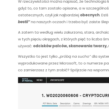
W rzeczywistości można napisać, że technologia
gdyż to, co tam zostało opisane, a w szczególno
ostatecznych, czyli jak najbardziej
obecnych
. Dzi
bestii”
na naszych oczach i trzeba być zaiste śle
A zatem ta według wielu zakurzona, stara, archaic
w tych pięciu okręgach, z których pięć to liczba ś
używać:
odcisków palców, skanowania twarzy, s
Wszystko to jest tylko
„próbą na sucho”
dla syste
wyprodukowane przez Microsoft, to o numerze pa
co zamierzasz z tym zrobić? Spójrzcie na wspomn