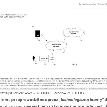
/detail.jsf?docId=WO2020060606&tab=PCTBIBLIO
 który
przeprowadził nas przez
„technologiczną bramę”
d
y jak się rzekło
nie jest tym za kogo się podaje, gdyż jest
„