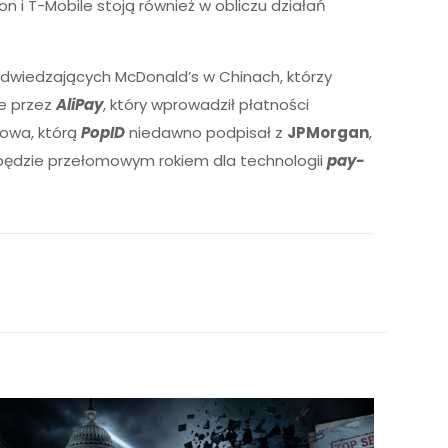
on i T-Mobile stoją również w obliczu działań
odwiedzających McDonald’s w Chinach, którzy
e przez
AliPay
, który wprowadził płatności
mowa, którą
PopID
niedawno podpisał z
JPMorgan
,
m będzie przełomowym rokiem dla technologii
pay-