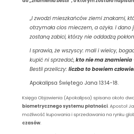
do
„znamienia bestii”
, o którym zostało napisa
„
I zwodzi mieszkańców ziemi znakami, któ
otrzymała cios mieczem, a ożyła. I dano j
zostaną zabici, którzy nie oddadzą pokłon
I sprawia, że wszyscy: mali i wielcy, bogac
kupić ni sprzedać,
kto nie ma znamienia – 
Bestii przeliczy:
liczba to bowiem człowi
Apokalipsa Świętego Jana 13:14-18.
Księga Objawienia (Apokalipsa) spisana około dwa
biometrycznego systemu płatności
. Apostoł J
możliwość kupowania i sprzedawania na rynku globa
czasów
.