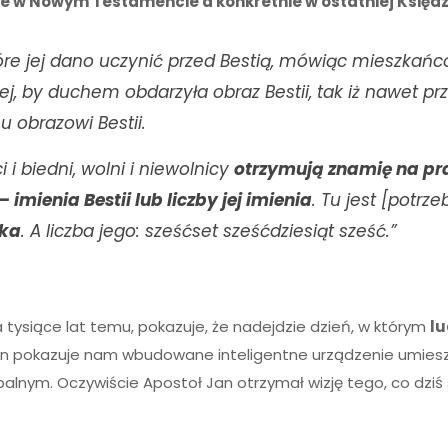
ne w Nowym Testamencie a konkretnie w ostatniej Księdze
re jej dano uczynić przed Bestią, mówiąc mieszkańcom
ej, by duchem obdarzyła obraz Bestii, tak iż nawet prz
u obrazowi Bestii.
i i biedni, wolni i niewolnicy
otrzymują znamię na pr
imienia Bestii lub liczby jej imienia
. Tu jest [potr
eka
. A liczba jego: sześćset sześćdziesiąt sześć.”
 tysiące lat temu, pokazuje, że nadejdzie dzień, w którym
lu
an pokazuje nam wbudowane inteligentne urządzenie umieszcz
lnym. Oczywiście Apostoł Jan otrzymał wizję tego, co dziś si