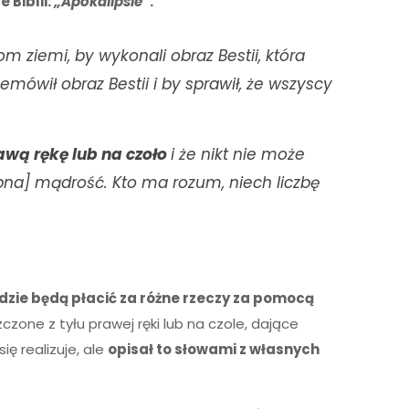
 Biblii:
„Apokalipsie”
.
 ziemi, by wykonali obraz Bestii, która
emówił obraz Bestii i by sprawił, że wszyscy
awą rękę lub na czoło
i że nikt nie może
zebna] mądrość. Kto ma rozum, niech liczbę
dzie będą płacić za różne rzeczy za pomocą
one z tyłu prawej ręki lub na czole, dające
ę realizuje, ale
opisał to słowami z własnych