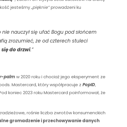
dzkość jesteśmy
„pięknie”
prowadzeni ku
to nie nauczył się ufać Bogu pod słońcem
fią zrozumieć, że od czterech stuleci
 się do drzwi
.”
y-palm
w 2020 roku i chociaż jego eksperyment ze
Foods. Mastercard, który współpracuje z
PopID
,
 Pod koniec 2023 roku Mastercard poinformował, że
kradzieżowe, rośnie liczba zwrotów konsumenckich
alne gromadzenie i przechowywanie danych