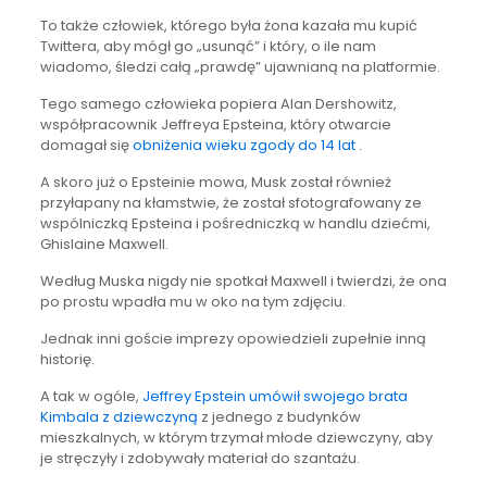
To także człowiek, którego była żona kazała mu kupić
Twittera, aby mógł go „usunąć” i który, o ile nam
wiadomo, śledzi całą „prawdę” ujawnianą na platformie.
Tego samego człowieka popiera Alan Dershowitz,
współpracownik Jeffreya Epsteina, który otwarcie
domagał się
obniżenia wieku zgody do 14 lat
.
A skoro już o Epsteinie mowa, Musk został również
przyłapany na kłamstwie, że został sfotografowany ze
wspólniczką Epsteina i pośredniczką w handlu dziećmi,
Ghislaine Maxwell.
Według Muska nigdy nie spotkał Maxwell i twierdzi, że ona
po prostu wpadła mu w oko na tym zdjęciu.
Jednak inni goście imprezy opowiedzieli zupełnie inną
historię.
A tak w ogóle,
Jeffrey Epstein umówił swojego brata
Kimbala z dziewczyną
z jednego z budynków
mieszkalnych, w którym trzymał młode dziewczyny, aby
je stręczyły i zdobywały materiał do szantażu.