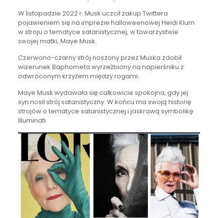
W listopadzie 2022 r. Musk uczcił zakup Twittera
pojawieniem się na imprezie halloweenowej Heidi Klum
w stroju o tematyce satanistycznej, w towarzystwie
swojej matki, Maye Musk.
Czerwono-czarny strój noszony przez Muska zdobił
wizerunek Baphometa wyrzeźbiony na napierśniku z
odwróconym krzyżem między rogami.
Maye Musk wydawała się całkowicie spokojna, gdy jej
syn nosił strój satanistyczny. W końcu ma swoją historię
strojów o tematyce satanistycznej i jaskrawą symbolikę
Illuminati.