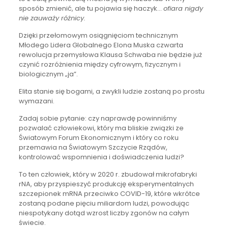
sposób zmienić, ale tu pojawia się haczyk…
ofiara nigdy
nie zauważy różnicy.
Dzięki przełomowym osiągnięciom technicznym
Młodego Lidera Globalnego Elona Muska czwarta
rewolucja przemysłowa Klausa Schwaba nie będzie już
czynić rozróżnienia między cyfrowym, fizycznym i
biologicznym „ja”.
Elita stanie się bogami, a zwykli ludzie zostaną po prostu
wymazani.
Zadaj sobie pytanie: czy naprawdę powinniśmy
pozwalać człowiekowi, który ma bliskie związki ze
Światowym Forum Ekonomicznym i który co roku
przemawia na Światowym Szczycie Rządów,
kontrolować wspomnienia i doświadczenia ludzi?
To ten człowiek, który w 2020 r. zbudował mikrofabryki
rNA, aby przyspieszyć produkcję eksperymentalnych
szczepionek mRNA przeciwko COVID-19, które wkrótce
zostaną podane pięciu miliardom ludzi, powodując
niespotykany dotąd wzrost liczby zgonów na całym
świecie.