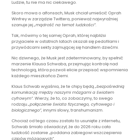
Ludzie, tu nie ma nic ciekawego.
Skoro mowa o alfonsach, Musk chciał umieścić Oprah
Winfrey w zarządzie Twittera, ponieważ najwyraźniej
szanuje jej
„mądrość na temat ludzkości”.
Tak, mówimy o tej samej Oprah, której najbliżsi
przyjaciele w ostatnich latach okazali się pedofilami i
przywódcami sekty zajmującej się handlem dziećmi.
Nic dziwnego, że Musk jest zdeterminowany, by spełnić
marzenie Klausa Schwaba, przejmując kontrolę nad
technologią, która pozwoli elicie przepisać wspomnienia
każdego mieszkańca Ziemi.
Klaus Schwab wyjaśnia, że ​​te chipy będą
„bezpośrednią
komunikacją między naszymi mózgami a światem
cyfrowym”.
Wierzy, że to, co zobaczymy, to swego
rodzaju
„połączenie świata fizycznego, cyfrowego i
biologicznego”,
innymi słowy, transhumanizm.
Chociaż od tego czasu zostało to usunięte z internetu,
Schwab śmiało oświadczył, że do 2026 roku cała
ludzkość zostanie „poddana zabiegowi wszczepienia
czipów mózgowych”.