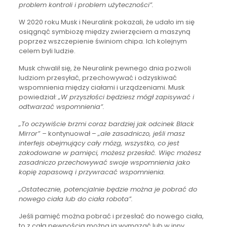
problem kontroli i problem użyteczności”.
W 2020 roku Musk i Neuralink pokazali, że udało im się
osiągnąć symbiozę między zwierzęciem a maszyną
poprzez wszczepienie świniom chipa. Ich kolejnym
celem byli ludzie.
Musk chwalił się, że Neuralink pewnego dnia pozwoli
ludziom przesyłać, przechowywać i odzyskiwać
wspomnienia między ciałami i urządzeniami. Musk
powiedział:
„W przyszłości będziesz mógł zapisywać i
odtwarzać wspomnienia”.
„To oczywiście brzmi coraz bardziej jak odcinek Black
Mirror” –
kontynuował –
„ale zasadniczo, jeśli masz
interfejs obejmujący cały mózg, wszystko, co jest
zakodowane w pamięci, możesz przesłać. Więc możesz
zasadniczo przechowywać swoje wspomnienia jako
kopię zapasową i przywracać wspomnienia.
„Ostatecznie, potencjalnie będzie można je pobrać do
nowego ciała lub do ciała robota”.
Jeśli pamięć można pobrać i przesłać do nowego ciała,
to z całą pewnością można ją wymazać lub w inny