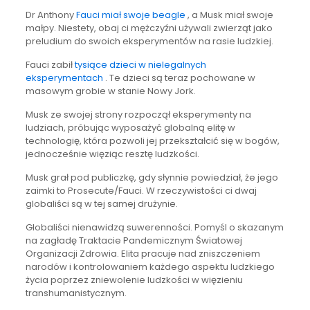
Dr Anthony
Fauci miał swoje beagle
, a Musk miał swoje
małpy. Niestety, obaj ci mężczyźni używali zwierząt jako
preludium do swoich eksperymentów na rasie ludzkiej.
Fauci zabił
tysiące dzieci w nielegalnych
eksperymentach
. Te dzieci są teraz pochowane w
masowym grobie w stanie Nowy Jork.
Musk ze swojej strony rozpoczął eksperymenty na
ludziach, próbując wyposażyć globalną elitę w
technologię, która pozwoli jej przekształcić się w bogów,
jednocześnie więziąc resztę ludzkości.
Musk grał pod publiczkę, gdy słynnie powiedział, że jego
zaimki to Prosecute/Fauci. W rzeczywistości ci dwaj
globaliści są w tej samej drużynie.
Globaliści nienawidzą suwerenności. Pomyśl o skazanym
na zagładę Traktacie Pandemicznym Światowej
Organizacji Zdrowia. Elita pracuje nad zniszczeniem
narodów i kontrolowaniem każdego aspektu ludzkiego
życia poprzez zniewolenie ludzkości w więzieniu
transhumanistycznym.