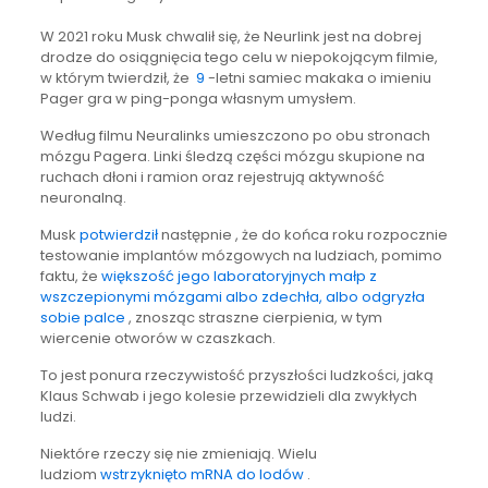
W 2021 roku Musk chwalił się, że Neurlink jest na dobrej
drodze do osiągnięcia tego celu w niepokojącym filmie,
w którym twierdził, że
9
-letni samiec makaka o imieniu
Pager gra w ping-ponga własnym umysłem.
Według filmu Neuralinks umieszczono po obu stronach
mózgu Pagera. Linki śledzą części mózgu skupione na
ruchach dłoni i ramion oraz rejestrują aktywność
neuronalną.
Musk
potwierdził
następnie , że do końca roku rozpocznie
testowanie implantów mózgowych na ludziach, pomimo
faktu, że
większość jego laboratoryjnych małp z
wszczepionymi mózgami albo zdechła, albo odgryzła
sobie palce
, znosząc straszne cierpienia, w tym
wiercenie otworów w czaszkach.
To jest ponura rzeczywistość przyszłości ludzkości, jaką
Klaus Schwab i jego kolesie przewidzieli dla zwykłych
ludzi.
Niektóre rzeczy się nie zmieniają. Wielu
ludziom
wstrzyknięto mRNA do lodów
.