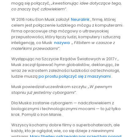
mogą się połączyć,
„kwestionując idee dotyczące tego,
co znaczy być człowiekiem”.
W 2016 roku Elon Musk założył
Neuralink
, firmę, której
celem jest połączenie ludzkiego mózgu z komputerami.
Firma opracowuje chip mózgowy o ultrawysokiej
przepustowości, który łączy ludzi, komputery i sztuczną
inteligencję, co Musk
nazywa
„
Fitbitem w czaszce z
maleńkimi przewodami”.
Występując na Szczycie Rządów Światowych w 2017 r.,
Musk zaczął śpiewać hymn globalistów, deklarując, że
wraz ze wzrostem zależności ludzkości od technologii,
ludzie muszą
po prostu połączyć się z maszynami
.
Musk powiedział uczestnikom szczytu:
„W pewnym
stopniu już jesteśmy cyborgami”.
Dla Muska zostanie cyborgiem — nadczłowiekiem z
biologicznymi i technologicznymi mocami — to już tylko
krok. Pomyśl o Iron Manie.
Wszyscy kochamy dobre filmy o superbohaterach, ale
każdy, kto je oglądał, wie, co się dzieje z niewinnymi
widzami.
Mary Shelley ostrzegała nas przed tym ponad