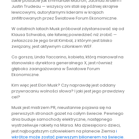
takie postacie jak Emmanuel Macron, Jacinda Ardern i
Justin Trudeau — wszyscy oni stali się później skrajnie
lewicowymi, autorytarnymi liderami w krajach
zinfiltrowanych przez Światowe Forum Ekonomiczne.
W ostatnich latach Musk próbował zdystansować się od
Klausa Schwaba, ale łatwiej powiedzieć niż zrobić —
zwłaszcza że jego brat Kimbal, z którym jest blisko
związany, jest aktywnym członkiem WEF.
Co gorsza, Linda Yaccarino, kobieta, którą mianował na
stanowisko dyrektora generalnego X, jest również
głęboko zaangażowana w Światowe Forum
Ekonomiczne.
Kim więc jest Elon Musk? Czy naprawdę jest oddany
przywracaniu wolności słowa? I jaki jest jego prawdziwy
cel?
Musk jest mistrzem PR, nieustannie pojawia się na
pierwszych stronach gazet na całym świecie. Pewnego
dnia buduje samochody elektryczne, następnego
wystrzeliwuje rakiety na Marsa. Ma dziesięcioro dzieci,
jest najbogatszym człowiekiem na planecie Ziemia
i
wkrótce może zostać pierwszym bilionerem na świecie.