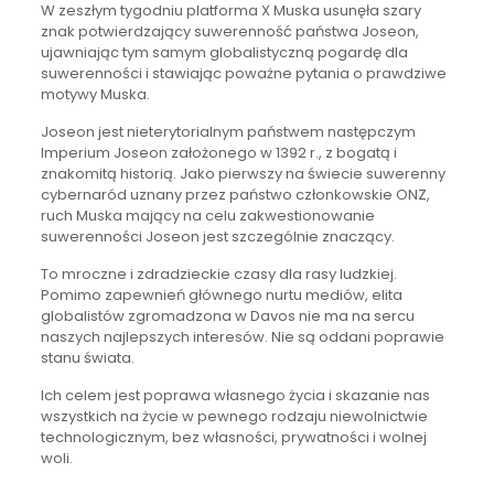
W zeszłym tygodniu platforma X Muska usunęła szary
znak potwierdzający suwerenność państwa Joseon,
ujawniając tym samym globalistyczną pogardę dla
suwerenności i stawiając poważne pytania o prawdziwe
motywy Muska.
Joseon jest nieterytorialnym państwem następczym
Imperium Joseon założonego w 1392 r., z bogatą i
znakomitą historią. Jako pierwszy na świecie suwerenny
cybernaród uznany przez państwo członkowskie ONZ,
ruch Muska mający na celu zakwestionowanie
suwerenności Joseon jest szczególnie znaczący.
To mroczne i zdradzieckie czasy dla rasy ludzkiej.
Pomimo zapewnień głównego nurtu mediów, elita
globalistów zgromadzona w Davos nie ma na sercu
naszych najlepszych interesów. Nie są oddani poprawie
stanu świata.
Ich celem jest poprawa własnego życia i skazanie nas
wszystkich na życie w pewnego rodzaju niewolnictwie
technologicznym, bez własności, prywatności i wolnej
woli.