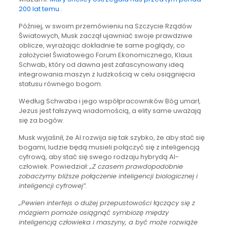
200 lat temu
.
Później, w swoim przemówieniu na Szczycie Rządów
Światowych, Musk zaczął ujawniać swoje prawdziwe
oblicze, wyrażając dokładnie te same poglądy, co
założyciel Światowego Forum Ekonomicznego, Klaus
Schwab, który od dawna jest zafascynowany ideą
integrowania maszyn z ludzkością w celu osiągnięcia
statusu równego bogom.
Według Schwaba i jego współpracowników Bóg umarł,
Jezus jest fałszywą wiadomością, a elity same uważają
się za bogów.
Musk wyjaśnił, że AI rozwija się tak szybko, że aby stać się
bogami, ludzie będą musieli połączyć się z inteligencją
cyfrową, aby stać się swego rodzaju hybrydą AI-
człowiek. Powiedział:
„Z czasem prawdopodobnie
zobaczymy bliższe połączenie inteligencji biologicznej i
inteligencji cyfrowej”.
„Pewien interfejs o dużej przepustowości łączący się z
mózgiem pomoże osiągnąć symbiozę między
inteligencją człowieka i maszyny, a być może rozwiąże