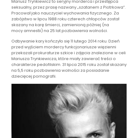
Mariusz Trynkiewicz to seryjny morderca i przestępca
seksualny, przez prasę nazwany „szatanem z Piotrkowa”.
Pracował jako nauczyciel wychowania fizycznego. Za
zabójstwo w lipcu 1988 roku czterech chłopców został
skazany na karę śmierci, zamienioną później (na
mocy amnestii) na 25 lat pozbawienia wolności.
Odbywanie kary kończyło się 11 lutego 2014 roku. Dzień
przed wyjściem mordercy funkcjonariusze więzienni
przekazali prokuraturze szkice i zdjęcia znalezione w celi
Mariusza Trynkiewicza, które miały zawierać treści o
charakterze pedofilskim. 31 lipca 2015 roku został skazany
na 5,5 roku pozbawienia wolności za posiadanie
dziecięcej pornografii.