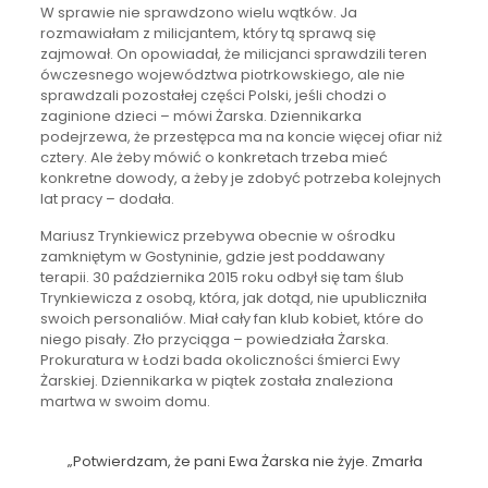
W sprawie nie sprawdzono wielu wątków. Ja
rozmawiałam z milicjantem, który tą sprawą się
zajmował. On opowiadał, że milicjanci sprawdzili teren
ówczesnego województwa piotrkowskiego, ale nie
sprawdzali pozostałej części Polski, jeśli chodzi o
zaginione dzieci – mówi Żarska. Dziennikarka
podejrzewa, że przestępca ma na koncie więcej ofiar niż
cztery. Ale żeby mówić o konkretach trzeba mieć
konkretne dowody, a żeby je zdobyć potrzeba kolejnych
lat pracy – dodała.
Mariusz Trynkiewicz przebywa obecnie w ośrodku
zamkniętym w Gostyninie, gdzie jest poddawany
terapii. 30 października 2015 roku odbył się tam ślub
Trynkiewicza z osobą, która, jak dotąd, nie upubliczniła
swoich personaliów. Miał cały fan klub kobiet, które do
niego pisały. Zło przyciąga – powiedziała Żarska.
Prokuratura w Łodzi bada okoliczności śmierci Ewy
Żarskiej. Dziennikarka w piątek została znaleziona
martwa w swoim domu.
„Potwierdzam, że pani Ewa Żarska nie żyje. Zmarła