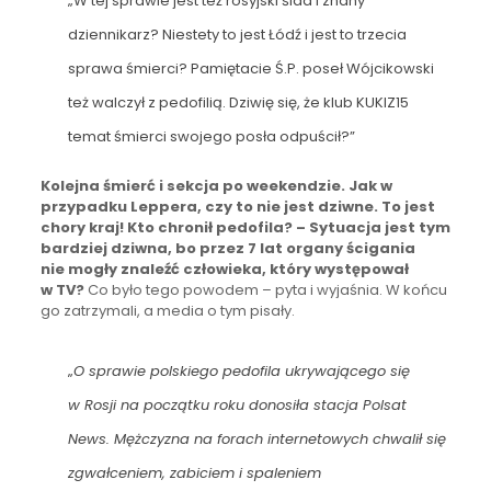
„W tej sprawie jest też rosyjski ślad i znany
dziennikarz? Niestety to jest Łódź i jest to trzecia
sprawa śmierci? Pamiętacie Ś.P. poseł Wójcikowski
też walczył z pedofilią. Dziwię się, że klub KUKIZ15
temat śmierci swojego posła odpuścił?”
Kolejna śmierć i sekcja po weekendzie. Jak w
przypadku Leppera, czy to nie jest dziwne. To jest
chory kraj! Kto chronił pedofila? – Sytuacja jest tym
bardziej dziwna, bo przez 7 lat organy ścigania
nie mogły znaleźć człowieka, który występował
w TV?
Co było tego powodem – pyta i wyjaśnia. W końcu
go zatrzymali, a media o tym pisały.
„
O sprawie polskiego pedofila ukrywającego się
w Rosji na początku roku donosiła stacja Polsat
News. Mężczyzna na forach internetowych chwalił się
zgwałceniem, zabiciem i spaleniem