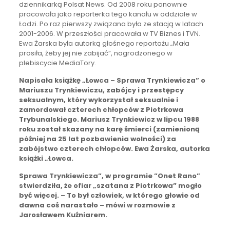
dziennikarką Polsat News. Od 2008 roku ponownie
pracowała jako reporterka tego kanału w oddziale w
Łodzi. Po raz pierwszy związana była ze stacją w latach
2001-2006. W przeszłości pracowała w TV Biznes i TVN.
Ewa Żarska była autorką głośnego reportażu „Mała
prosiła, żeby jej nie zabijać”, nagrodzonego w
plebiscycie MediaTory.
Napisała książkę „Łowca – Sprawa Trynkiewicza” o
Mariuszu Trynkiewiczu, zabójcy i przestępcy
seksualnym, który wykorzystał seksualnie i
zamordował czterech chłopców z Piotrkowa
Trybunalskiego.
Mariusz Trynkiewicz w lipcu 1988
roku został skazany na karę śmierci (zamienioną
później na 25 lat pozbawienia wolności) za
zabójstwo czterech chłopców. Ewa Żarska, autorka
książki „Łowca.
Sprawa Trynkiewicza”, w programie ”Onet Rano”
stwierdziła, że ofiar „szatana z Piotrkowa” mogło
być więcej. – To był człowiek, w którego głowie od
dawna coś narastało – mówi w rozmowie z
Jarosławem Kuźniarem.