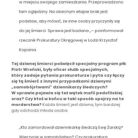
w miejscu swojego zamieszkania. Przeprowadzono
tam oględziny. Na obecnym etapie brak jest
podstaw, aby mówić, że inne osoby przyczyniły się
do jej śmierci. Sprawa jest badana „– poinformował
rzecznik Prokuratury Okręgowej w Łodzi Krzysztof
Kopania.
Tej dziwnej śmierci poświęcił specjalny program płk
Piotr Wroński, były oficer służb specjalnych,
który zadaje pytania prokuraturze i pyta czy łączy
się tą śmierć z innymi przypadkami dziwnymi
„samobójstwami” dziennikarzy śledczych?
W sprawie pojawia się też wątek mafii pedofilskiej
oraz? Czy ktoś w końcu w taki sposób spojrzy na te
morderstwa?
Każda śmierć jest dziwna, tym bardziej
gdy odchodzi młoda osoba.
„Kto zamordował dziennikarkę śledczą Ewę Żarską?
Wierzycie w samobójstwo? Czy prokuratura