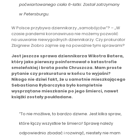
poćwiartowanego ciała 6-latki. Został zatrzymany
w Petersburgu
.
W Polsce przybywa dziennikarzy „samobójców”? – „W
czasie pandemii koronawirusa nie możemy pozwolić
na usuwanie niewygodnych dziennikarzy. Czy prokurator
Zbigniew Ziobro zajmie się na poważnie tymi sprawami?
Jest jeszcze sprawa dziennikarza Wikotra Batera,
który jako pierwszy poinformował o katastrofie
smoleńskiej i brata posła Chruszcza. Mam proste
pytanie czy prokuratura w końcu to wyjaśni?
Nikogo nie dziwi fakt, że u samotnie mieszkającego
Sebastiana Rybarczyka było kompletnie
wysprzątane mieszkanie po jego śmierci, nawet
książki zostały poukładane.
”To nie możliwe, to bardzo dziwne. Jest kilka spraw,
które łączy wszystkie te śmierci! Sprawę należy
odpowiednio zbadać i rozwinąć, niestety nie mam