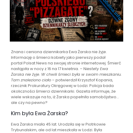
Znana i ceniona dziennikarka Ewa Żarska nie żyje.
Informację o śmierci kobiety jako pierwszy podał
portal Polsat News na swojej stronie internetowej. Śmierć
nastąpiła w nocy z 16 na 17 kwietnia. – N
iestety Ewa
Żarska nie żyje. W chwili śmieci była w swoim mieszkaniu.
Tam znaleziono ciało
– potwierdził Krzysztof Kopania,
rzecznik Prokuratury Okręgowej w Łodzi. Policja bada
okoliczności śmierci dziennikarki. Gazeta informuje, że
wiele wskazuje na to, iż Żarska popełniła samobójstwo…
ale czy na pewno?
Kim była Ewa Żarska?
Ewa Żarska miała 45 lat. Urodziła się w Piotrkowie
Trybunalskim, ale od lat mieszkała w Łodzi. Była