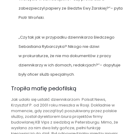
zabezpieczył papiery ze śledztw Ewy Żarskiej?”– pyta
Piotr Wroński.
„Czy tak jak w przypadku dziennikarza śledczego
Sebastiana Rybarczyka? Nikogo nie dziwi
w prokuraturze, że nie ma dokumentów z pracy
dziennikarzy w ich domach, redakcjach?”– dopytuje
były oficer służb specjalnych.
Tropiła mafię pedofilską
Jak udało się ustalić dziennikarzom Polsat News,
Krzysztof P. od 2001 roku mieszka w Rosji. Dokładnie w
momencie, gdy zaczął być poszukiwany przez polskie
służby, został dyrektorem biura projektów firmy
budowlanej KB Vips z siedzibą w Petersburgu. Mimo, że
wysłano za nim dwa listy gończe, pełni funkcję
kierowniczą do dziś. Był odpowiedzialny między innymi