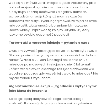
woli się nie mówić, „brak miejsc” będzie traktowany jako
naturalne zjawisko, a nie jako zbrodnia zaniechania.
Kiedy trupy zaczną dosłownie zalegać w domach,
wprowadzą narrację, którą już znamy z czasów
pandemii: wina stylu życia, będą mówić, że to przez stres,
mikroplastik, złą żywność albo zmiany klimatyczne,
„nowe wirusy”. Wprowadzą kolejny „czynnik X”, który
rzekomo osłabia odporność populacji.
Turbo-raki a masowe iniekcje – pytanie o czas
Owszem, żywność jest trująca od 30 lat. Stres był zawsze.
Dlaczego więc drastyczny skok zachorowań, tzw. turbo-
raków (wzrost o 20-30%), nastąpił dokładnie 12-24
miesiące po masowych iniekcjach, a nie 10 lat temu?
Jeśli to wina diety, to dlaczego rak zjada człowieka w 3
tygodnie, podczas gdy wcześniej trwało to miesiące? Nie
mylcie trendu z wybuchem.
Algorytmiczna selekcja – „zgodność z wytycznymi”
jako klucz do leczenia
Selekcja: będą decydować, kogo leczyć,a kogo
zostawić, tłumacząc to „racjonalnym wykorzystaniem