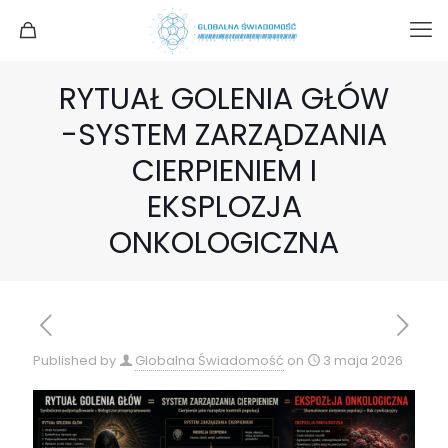
RYTUAŁ GOLENIA GŁÓW
-SYSTEM ZARZĄDZANIA
CIERPIENIEM I
EKSPLOZJA
ONKOLOGICZNA
Published by
Globalna Świadomość
on
3 maja 2026