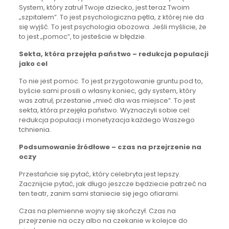
System, który zatruł Twoje dziecko, jest teraz Twoim
„szpitalem”. To jest psychologiczna pętla, z której nie da
się wyjść. To jest psychologia obozowa. Jeśli myślicie, że
to jest „pomoc”, to jesteście w błędzie.
Sekta, która przejęła państwo – redukcja populacji
jako cel
To nie jest pomoc. To jest przygotowanie gruntu pod to,
byście sami prosili o własny koniec, gdy system, który
was zatruł, przestanie „mieć dla was miejsce”. To jest
sekta, która przejęła państwo. Wyznaczyli sobie cel:
redukcja populacji i monetyzacja każdego Waszego
tchnienia.
Podsumowanie źródłowe – czas na przejrzenie na
oczy
Przestańcie się pytać, który celebryta jest lepszy.
Zacznijcie pytać, jak długo jeszcze będziecie patrzeć na
ten teatr, zanim sami staniecie się jego ofiarami.
Czas na plemienne wojny się skończył. Czas na
przejrzenie na oczy albo na czekanie w kolejce do