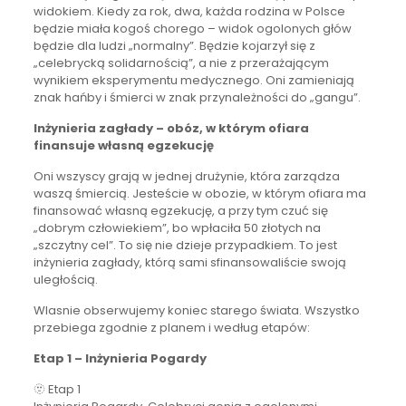
widokiem. Kiedy za rok, dwa, każda rodzina w Polsce
będzie miała kogoś chorego – widok ogolonych głów
będzie dla ludzi „normalny”. Będzie kojarzył się z
„celebrycką solidarnością”, a nie z przerażającym
wynikiem eksperymentu medycznego. Oni zamieniają
znak hańby i śmierci w znak przynależności do „gangu”.
Inżynieria zagłady – obóz, w którym ofiara
finansuje własną egzekucję
Oni wszyscy grają w jednej drużynie, która zarządza
waszą śmiercią. Jesteście w obozie, w którym ofiara ma
finansować własną egzekucję, a przy tym czuć się
„dobrym człowiekiem”, bo wpłaciła 50 złotych na
„szczytny cel”. To się nie dzieje przypadkiem. To jest
inżynieria zagłady, którą sami sfinansowaliście swoją
uległością.
Wlasnie obserwujemy koniec starego świata. Wszystko
przebiega zgodnie z planem i według etapów:
Etap 1 – Inżynieria Pogardy
🫥 Etap 1