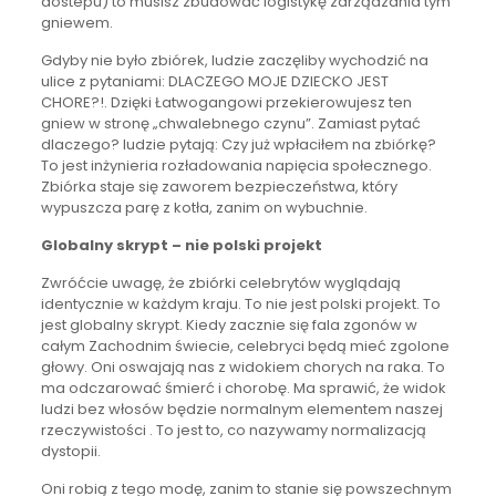
dostepu) to musisz zbudować logistykę zarządzania tym
gniewem.
Gdyby nie było zbiórek, ludzie zaczęliby wychodzić na
ulice z pytaniami: DLACZEGO MOJE DZIECKO JEST
CHORE?!. Dzięki Łatwogangowi przekierowujesz ten
gniew w stronę „chwalebnego czynu”. Zamiast pytać
dlaczego? ludzie pytają: Czy już wpłaciłem na zbiórkę?
To jest inżynieria rozładowania napięcia społecznego.
Zbiórka staje się zaworem bezpieczeństwa, który
wypuszcza parę z kotła, zanim on wybuchnie.
Globalny skrypt – nie polski projekt
Zwróćcie uwagę, że zbiórki celebrytów wyglądają
identycznie w każdym kraju. To nie jest polski projekt. To
jest globalny skrypt. Kiedy zacznie się fala zgonów w
całym Zachodnim świecie, celebryci będą mieć zgolone
głowy. Oni oswajają nas z widokiem chorych na raka. To
ma odczarować śmierć i chorobę. Ma sprawić, że widok
ludzi bez włosów będzie normalnym elementem naszej
rzeczywistości . To jest to, co nazywamy normalizacją
dystopii.
Oni robią z tego modę, zanim to stanie się powszechnym