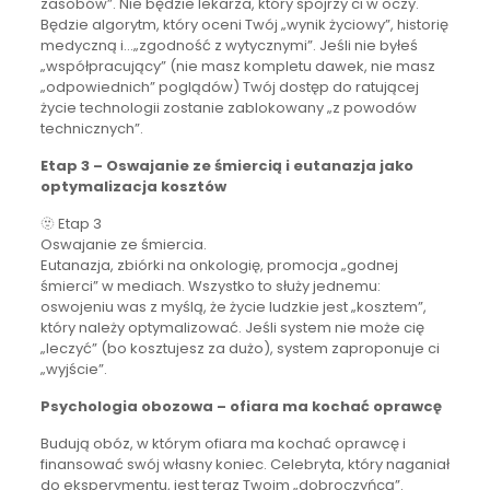
zasobów”. Nie będzie lekarza, który spojrzy ci w oczy.
Będzie algorytm, który oceni Twój „wynik życiowy”, historię
medyczną i…„zgodność z wytycznymi”. Jeśli nie byłeś
„współpracujący” (nie masz kompletu dawek, nie masz
„odpowiednich” poglądów) Twój dostęp do ratującej
życie technologii zostanie zablokowany „z powodów
technicznych”.
Etap 3 – Oswajanie ze śmiercią i eutanazja jako
optymalizacja kosztów
🫥 Etap 3
Oswajanie ze śmiercia.
Eutanazja, zbiórki na onkologię, promocja „godnej
śmierci” w mediach. Wszystko to służy jednemu:
oswojeniu was z myślą, że życie ludzkie jest „kosztem”,
który należy optymalizować. Jeśli system nie może cię
„leczyć” (bo kosztujesz za dużo), system zaproponuje ci
„wyjście”.
Psychologia obozowa – ofiara ma kochać oprawcę
Budują obóz, w którym ofiara ma kochać oprawcę i
finansować swój własny koniec. Celebryta, który naganiał
do eksperymentu, jest teraz Twoim „dobroczyńcą”.