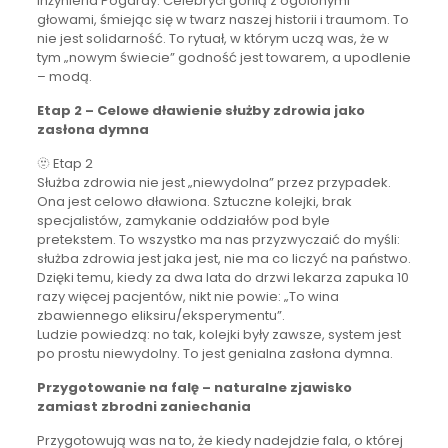
Inżynieria Pogardy. Celebryci gonią z ogolonymi
głowami, śmiejąc się w twarz naszej historii i traumom. To
nie jest solidarność. To rytuał, w którym uczą was, że w
tym „nowym świecie” godność jest towarem, a upodlenie
– modą.
Etap 2 – Celowe dławienie służby zdrowia jako
zasłona dymna
🫥 Etap 2
Służba zdrowia nie jest „niewydolna” przez przypadek.
Ona jest celowo dławiona. Sztuczne kolejki, brak
specjalistów, zamykanie oddziałów pod byle
pretekstem. To wszystko ma nas przyzwyczaić do myśli:
służba zdrowia jest jaka jest, nie ma co liczyć na państwo.
Dzięki temu, kiedy za dwa lata do drzwi lekarza zapuka 10
razy więcej pacjentów, nikt nie powie: „To wina
zbawiennego eliksiru/eksperymentu”.
Ludzie powiedzą: no tak, kolejki były zawsze, system jest
po prostu niewydolny. To jest genialna zasłona dymna.
Przygotowanie na falę – naturalne zjawisko
zamiast zbrodni zaniechania
Przygotowują was na to, że kiedy nadejdzie fala, o której