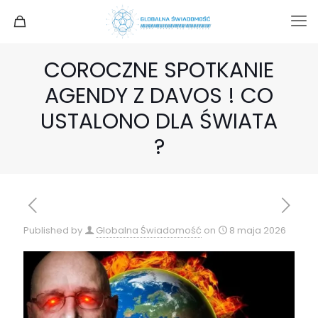
COROCZNE SPOTKANIE
AGENDY Z DAVOS ! CO
USTALONO DLA ŚWIATA
?
Published by
Globalna Świadomość
on
8 maja 2026