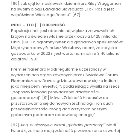
[66] Jak ujął to moskiewski dziennikarz Riley Waggaman
na swoim blogu Edwarda Slavsquata: „Tak, Rosja jest
współwinna Wielkiego Resetu”. [67]
INDIE – TŁO (…) OBECNOŚĆ
Populacja Indii jest obecnie największa ze wszystkich
krajów na świecie i właśnie przekroczyła 1,425 miliarda
Chin. [89] To ogromny rynek dla globalnych spekulantów:
Międzynarodowy Fundusz Walutowy ocenił, że indyjska
gospodarka w 2022 r. jest warta nominalnie 3,46 biliona
dolarów. [90]
Premier Narendra Modi regularnie uczestniczy w
wydarzeniach organizowanych przez Światowe Forum
Ekonomiczne w Davos, gdzie „opowiadał się za Indiami
jako miejscem inwestycji”, podkreślając wysiłki na rzecz
„poprawy łatwości prowadzenia działalności
gospodarczej”. [91] Mówi: „Zdolność Hindusów do
przystosowania się do nowych technologii i ich duch
przedsiębiorczości mogą dać wszystkim naszym
globalnym partnerom odnowioną energię”.
[92]
Ach, ci niezwykle ważni „globalni partnerzy”!
Modi
twierdzi, że Indie mają zdolność przewodzenia czwartej