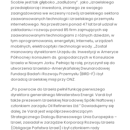
Scoble jest tak głęboko „zadłużony”
.
jako „izraelskiego
przedsiębiorcę i inwestora, znanego ze swojego
zaangażowania we wczesny rozwój izraelskiego sektora
zaawansowanych technologii i izraelskiego przemysłu
internetowego. Na przestrzeni ponad 47 lat brał udział w
zakładaniu i rozwoju ponad 85 firm zajmujących się
zaawansowanymi technologiami z różnych dziedzin, w
tym oprogramowania, energetyki, Internetu, urządzeń
mobilnych, elektrooptyki i technologii wody. „Został
mianowany dyrektorem Urzędu ds. Inwestycji w Ameryce
Północnej i konsulem ds. gospodarczych w Konsulacie
Izraela w Nowym Jorku. Pełniąc tę rolę, przyczynił się do
utworzenia Izraelsko-Amerykańskiej Dwunarodowej
Fundacji Badań i Rozwoju Przemysłu (BIRD-F) i był
doradcą izraelskiej misji przy ONZ.
„Po powrocie do Izraela pełnił funkcję pierwszego
dyrektora generalnego Ministerstwa Energii. Vardi był
także prezesem Izraelskiej Narodowej Spółki Naftowej i
członkiem zarządu Oil Refineries Ltd.” Dowiadujemy się
dalej, że Vardi jest współprzewodniczącym
Strategicznego Dialogu Biznesowego Unia Europejska –
Izrael, zasiadał w zarządzie Korporacji Rozwoju Izraela
(Obligacje Państwa Izrael) i był członkiem rady