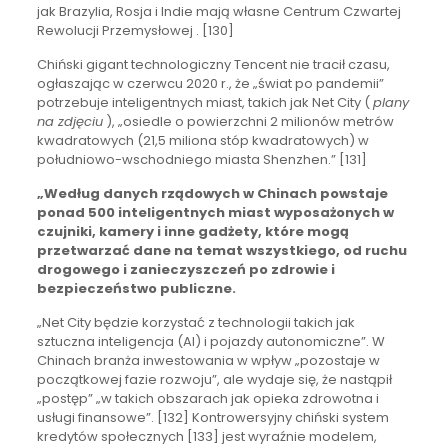
jak Brazylia, Rosja i Indie mają własne Centrum Czwartej
Rewolucji Przemysłowej . [130]
Chiński gigant technologiczny Tencent nie tracił czasu,
ogłaszając w czerwcu 2020 r., że „świat po pandemii”
potrzebuje inteligentnych miast, takich jak Net City (
plany
na zdjęciu
), „osiedle o powierzchni 2 milionów metrów
kwadratowych (21,5 miliona stóp kwadratowych) w
południowo-wschodniego miasta Shenzhen.” [131]
„Według danych rządowych w Chinach powstaje
ponad 500 inteligentnych miast wyposażonych w
czujniki, kamery i inne gadżety, które mogą
przetwarzać dane na temat wszystkiego, od ruchu
drogowego i zanieczyszczeń po zdrowie i
bezpieczeństwo publiczne.
„Net City będzie korzystać z technologii takich jak
sztuczna inteligencja (AI) i pojazdy autonomiczne”. W
Chinach branża inwestowania w wpływ „pozostaje w
początkowej fazie rozwoju”, ale wydaje się, że nastąpił
„postęp” „w takich obszarach jak opieka zdrowotna i
usługi finansowe”. [132] Kontrowersyjny chiński system
kredytów społecznych [133] jest wyraźnie modelem,