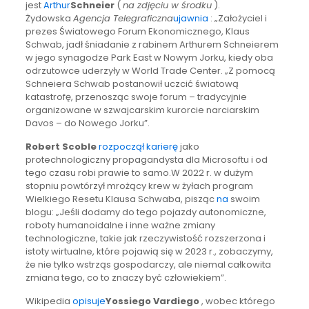
jest
Arthur
Schneier
(
na zdjęciu w środku
).
Żydowska
Agencja Telegraficzna
ujawnia
: „Założyciel i
prezes Światowego Forum Ekonomicznego, Klaus
Schwab, jadł śniadanie z rabinem Arthurem Schneierem
w jego synagodze Park East w Nowym Jorku, kiedy oba
odrzutowce uderzyły w World Trade Center. „Z pomocą
Schneiera Schwab postanowił uczcić światową
katastrofę, przenosząc swoje forum – tradycyjnie
organizowane w szwajcarskim kurorcie narciarskim
Davos – do Nowego Jorku”.
Robert Scoble
rozpoczął karierę
jako
protechnologiczny propagandysta dla Microsoftu i od
tego czasu robi prawie to samo.W 2022 r. w dużym
stopniu powtórzył mrożący krew w żyłach program
Wielkiego Resetu Klausa Schwaba, pisząc
na
swoim
blogu: „Jeśli dodamy do tego pojazdy autonomiczne,
roboty humanoidalne i inne ważne zmiany
technologiczne, takie jak rzeczywistość rozszerzona i
istoty wirtualne, które pojawią się w 2023 r., zobaczymy,
że nie tylko wstrząs gospodarczy, ale niemal całkowita
zmiana tego, co to znaczy być człowiekiem”.
Wikipedia
opisuje
Yossiego Vardiego
, wobec którego