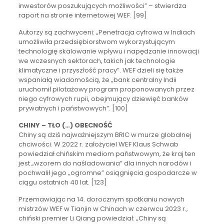
inwestorów poszukujących możliwości” – stwierdza
raport na stronie internetowej WEF. [99]
Autorzy są zachwyceni: „Penetracja cyfrowa w Indiach
umożliwiła przedsiębiorstwom wykorzystującym
technologię skalowanie wpływu i napędzanie innowacji
we wczesnych sektorach, takich jak technologie
klimatyczne i przyszłość pracy”. WEF dzieli się także
wspaniałą wiadomością, że „bank centralny Indii
uruchomił pilotażowy program proponowanych przez
niego cyfrowych rupii, obejmujący dziewięć banków
prywatnych i państwowych”. [100]
CHINY – TŁO (…) OBECNOŚĆ
Chiny są dziś najważniejszym BRIC w murze globalnej
chciwości. W 2022 r. założyciel WEF Klaus Schwab
powiedział chińskim mediom państwowym, że kraj ten
jest „wzorem do naśladowania” dla innych narodów i
pochwalił jego „ogromne” osiągnięcia gospodarcze w
ciągu ostatnich 40 lat. [123]
Przemawiając na 14. dorocznym spotkaniu nowych
mistrzów WEF w Tianjin w Chinach w czerwcu 2023 r.,
chiński premier Li Qiang powiedział: „Chiny są