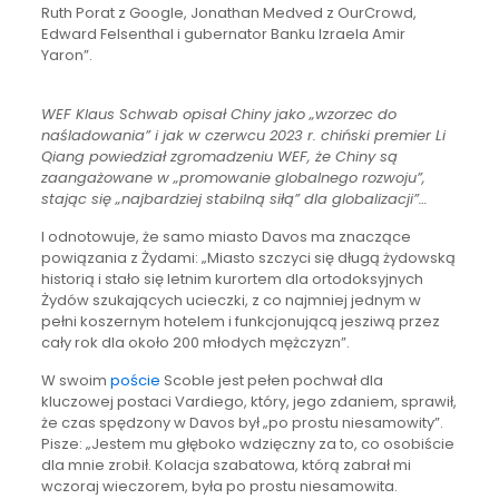
Ruth Porat z Google, Jonathan Medved z OurCrowd,
Edward Felsenthal i gubernator Banku Izraela Amir
Yaron”.
WEF Klaus Schwab opisał Chiny jako „wzorzec do
naśladowania” i jak w czerwcu 2023 r. chiński premier Li
Qiang powiedział zgromadzeniu WEF, że Chiny są
zaangażowane w „promowanie globalnego rozwoju”,
stając się „najbardziej stabilną siłą” dla globalizacji”…
I odnotowuje, że samo miasto Davos ma znaczące
powiązania z Żydami: „Miasto szczyci się długą żydowską
historią i stało się letnim kurortem dla ortodoksyjnych
Żydów szukających ucieczki, z co najmniej jednym w
pełni koszernym hotelem i funkcjonującą jesziwą przez
cały rok dla około 200 młodych mężczyzn”.
W swoim
poście
Scoble jest pełen pochwał dla
kluczowej postaci Vardiego, który, jego zdaniem, sprawił,
że czas spędzony w Davos był „po prostu niesamowity”.
Pisze: „Jestem mu głęboko wdzięczny za to, co osobiście
dla mnie zrobił. Kolacja szabatowa, którą zabrał mi
wczoraj wieczorem, była po prostu niesamowita.