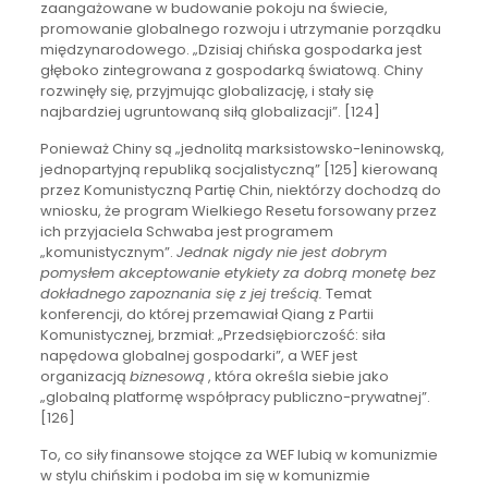
zaangażowane w budowanie pokoju na świecie,
promowanie globalnego rozwoju i utrzymanie porządku
międzynarodowego. „Dzisiaj chińska gospodarka jest
głęboko zintegrowana z gospodarką światową. Chiny
rozwinęły się, przyjmując globalizację, i stały się
najbardziej ugruntowaną siłą globalizacji”. [124]
Ponieważ Chiny są „jednolitą marksistowsko-leninowską,
jednopartyjną republiką socjalistyczną” [125] kierowaną
przez Komunistyczną Partię Chin, niektórzy dochodzą do
wniosku, że program Wielkiego Resetu forsowany przez
ich przyjaciela Schwaba jest programem
„komunistycznym”.
Jednak nigdy nie jest dobrym
pomysłem akceptowanie etykiety za dobrą monetę bez
dokładnego zapoznania się z jej treścią.
Temat
konferencji, do której przemawiał Qiang z Partii
Komunistycznej, brzmiał: „Przedsiębiorczość: siła
napędowa globalnej gospodarki”, a WEF jest
organizacją
biznesową
, która określa siebie jako
„globalną platformę współpracy publiczno-prywatnej”.
[126]
To, co siły finansowe stojące za WEF lubią w komunizmie
w stylu chińskim i podoba im się w komunizmie