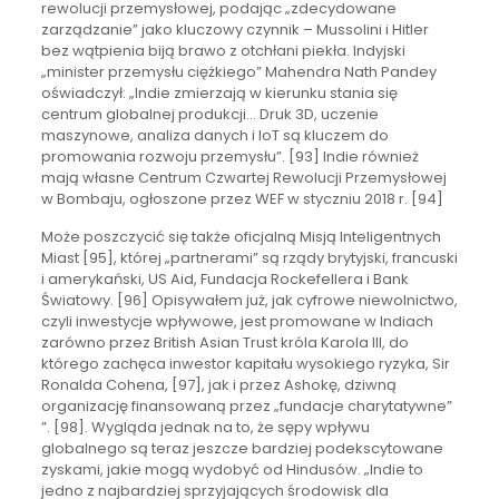
rewolucji przemysłowej, podając „zdecydowane
zarządzanie” jako kluczowy czynnik – Mussolini i Hitler
bez wątpienia biją brawo z otchłani piekła. Indyjski
„minister przemysłu ciężkiego” Mahendra Nath Pandey
oświadczył: „Indie zmierzają w kierunku stania się
centrum globalnej produkcji… Druk 3D, uczenie
maszynowe, analiza danych i IoT są kluczem do
promowania rozwoju przemysłu”. [93] Indie również
mają własne Centrum Czwartej Rewolucji Przemysłowej
w Bombaju, ogłoszone przez WEF w styczniu 2018 r. [94]
Może poszczycić się także oficjalną Misją Inteligentnych
Miast [95], której „partnerami” są rządy brytyjski, francuski
i amerykański, US Aid, Fundacja Rockefellera i Bank
Światowy. [96] Opisywałem już, jak cyfrowe niewolnictwo,
czyli inwestycje wpływowe, jest promowane w Indiach
zarówno przez British Asian Trust króla Karola III, do
którego zachęca inwestor kapitału wysokiego ryzyka, Sir
Ronalda Cohena, [97], jak i przez Ashokę, dziwną
organizację finansowaną przez „fundacje charytatywne”
”. [98]. Wygląda jednak na to, że sępy wpływu
globalnego są teraz jeszcze bardziej podekscytowane
zyskami, jakie mogą wydobyć od Hindusów. „Indie to
jedno z najbardziej sprzyjających środowisk dla