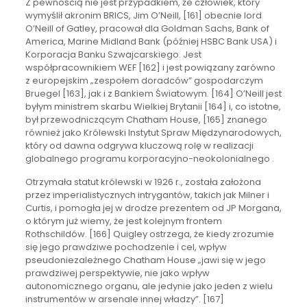
Z pewnością nie jest przypadkiem, że człowiek, który
wymyślił akronim BRICS, Jim O’Neill, [161] obecnie lord
O’Neill of Gatley, pracował dla Goldman Sachs, Bank of
America, Marine Midland Bank (później HSBC Bank USA) i
Korporacja Banku Szwajcarskiego. Jest
współpracownikiem WEF [162] i jest powiązany zarówno
z europejskim „zespołem doradców” gospodarczym
Bruegel [163], jak i z Bankiem Światowym. [164] O’Neill jest
byłym ministrem skarbu Wielkiej Brytanii [164] i, co istotne,
był przewodniczącym Chatham House, [165] znanego
również jako Królewski Instytut Spraw Międzynarodowych,
który od dawna odgrywa kluczową rolę w realizacji
globalnego programu korporacyjno-neokolonialnego .
Otrzymała statut królewski w 1926 r., została założona
przez imperialistycznych intrygantów, takich jak Milner i
Curtis, i pomogła jej w drodze prezentem od JP Morgana,
o którym już wiemy, że jest kolejnym frontem
Rothschildów. [166] Quigley ostrzega, że kiedy zrozumie
się jego prawdziwe pochodzenie i cel, wpływ
pseudoniezależnego Chatham House „jawi się w jego
prawdziwej perspektywie, nie jako wpływ
autonomicznego organu, ale jedynie jako jeden z wielu
instrumentów w arsenale innej władzy”. [167]