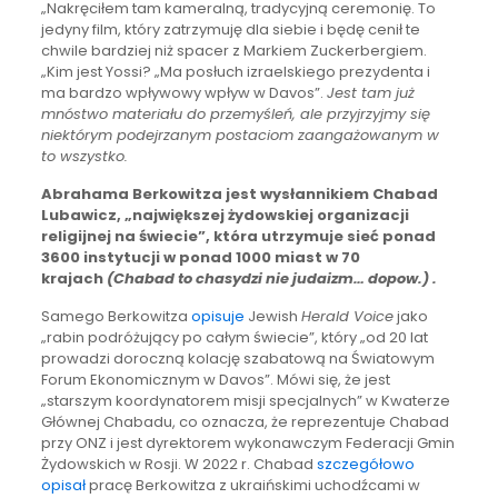
„Nakręciłem tam kameralną, tradycyjną ceremonię. To
jedyny film, który zatrzymuję dla siebie i będę cenił te
chwile bardziej niż spacer z Markiem Zuckerbergiem.
„Kim jest Yossi? „Ma posłuch izraelskiego prezydenta i
ma bardzo wpływowy wpływ w Davos”.
Jest tam już
mnóstwo materiału do przemyśleń, ale przyjrzyjmy się
niektórym podejrzanym postaciom zaangażowanym w
to wszystko.
Abrahama Berkowitza jest wysłannikiem Chabad
Lubawicz, „największej żydowskiej organizacji
religijnej na świecie”, która utrzymuje sieć ponad
3600 instytucji w ponad 1000 miast w 70
krajach
(Chabad to chasydzi nie judaizm… dopow.) .
Samego Berkowitza
opisuje
Jewish
Herald Voice
jako
„rabin podróżujący po całym świecie”, który „od 20 lat
prowadzi doroczną kolację szabatową na Światowym
Forum Ekonomicznym w Davos”. Mówi się, że jest
„starszym koordynatorem misji specjalnych” w Kwaterze
Głównej Chabadu, co oznacza, że reprezentuje Chabad
przy ONZ i jest dyrektorem wykonawczym Federacji Gmin
Żydowskich w Rosji. W 2022 r. Chabad
szczegółowo
opisał
pracę Berkowitza z ukraińskimi uchodźcami w