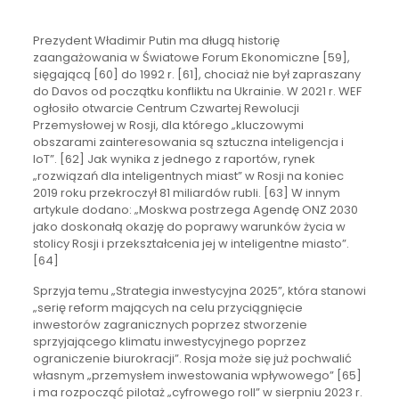
Prezydent Władimir Putin ma długą historię
zaangażowania w Światowe Forum Ekonomiczne [59],
sięgającą [60] do 1992 r. [61], chociaż nie był zapraszany
do Davos od początku konfliktu na Ukrainie. W 2021 r. WEF
ogłosiło otwarcie Centrum Czwartej Rewolucji
Przemysłowej w Rosji, dla którego „kluczowymi
obszarami zainteresowania są sztuczna inteligencja i
IoT”. [62] Jak wynika z jednego z raportów, rynek
„rozwiązań dla inteligentnych miast” w Rosji na koniec
2019 roku przekroczył 81 miliardów rubli. [63] W innym
artykule dodano: „Moskwa postrzega Agendę ONZ 2030
jako doskonałą okazję do poprawy warunków życia w
stolicy Rosji i przekształcenia jej w inteligentne miasto”.
[64]
Sprzyja temu „Strategia inwestycyjna 2025”, która stanowi
„serię reform mających na celu przyciągnięcie
inwestorów zagranicznych poprzez stworzenie
sprzyjającego klimatu inwestycyjnego poprzez
ograniczenie biurokracji”. Rosja może się już pochwalić
własnym „przemysłem inwestowania wpływowego” [65]
i ma rozpocząć pilotaż „cyfrowego roll” w sierpniu 2023 r.