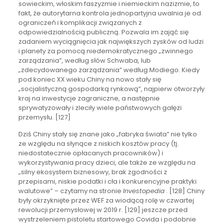
sowieckim, włoskim faszyzmie i niemieckim nazizmie, to
fakt, że autorytarna kontrola jednopartyjna uwalnia je od
ograniczeń i komplikacji związanych z
odpowiedzialnością publiczną. Pozwala im zająć się
zadaniem wyciągnięcia jak największych zysków od ludzi
i planety za pomocą niedemokratycznego „zwinnego
zarządzania”, według słów Schwaba, lub
„zdecydowanego zarządzania” według Modiego. Kiedy
pod koniec XX wieku Chiny na nowo stały się
„socjalistyczną gospodarką rynkową”, najpierw otworzyły
kraj na inwestycje zagraniczne, a następnie
sprywatyzowały i zleciły wiele państwowych gałęzi
przemysłu. [127]
Dziś Chiny stały się znane jako „fabryka świata” nie tylko
ze względu na słynące z niskich kosztów pracy (tj.
niedostatecznie opłacanych pracowników) i
wykorzystywania pracy dzieci, ale także ze względu na
„silny ekosystem biznesowy, brak zgodności z
przepisami, niskie podatki i cła i konkurencyjne praktyki
walutowe” – czytamy na stronie
Investopedia
. [128] Chiny
były okrzyknięte przez WEF za wiodącą rolę w czwartej
rewolucji przemysłowej w 2019 r. [129] jeszcze przed
wystrzeleniem pistoletu startowego Covida i podobnie