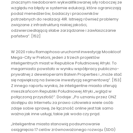
znacznym niedoborem wykwalifikowanej siły roboczej ze
względu na błędy w systemie edukacji, które ograniczają
podaż menedżerów, badaczy i pracowników
potrzebnych do realizacji 4IR. Istnieją również problemy
związane z infrastrukturą niskiej jakości,
odzwierciedlającą słabe zarządzanie i zawłaszczanie
państwa”. [152]
W 2020 roku Ramaphosa uruchomił inwestycję Mooikloof
Mega-City w Pretorii, jeden z trzech projektów
inteligentnych miast w Republice Południowej Afryki. To
megamiasto powstało w wyniku współpracy publiczno-
prywatnej z deweloperami Balwin Properties i „może stać
się największą na świecie inwestycją segmentową”. [153]
Z innego raportu wynika, że inteligentne miasta oferują
mieszkańcom Republiki Południowej Afryki „wgląd w
połączoną przyszłość”. Dodaje: „Po uznaniu przez ONZ
dostępu do Internetu za prawo człowieka wiele osób
zdaje sobie sprawę, że łączność online jest tak samo
ważna jak inne usługi, takie jak woda czy prąd.
„Inteligentne miasta stanowią podsumowanie
osiągnięcia 17 celów zrównoważonego rozwoju (SDG)