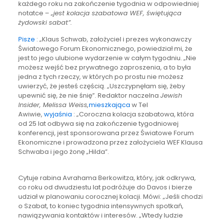
każdego roku na zakończenie tygodnia w odpowiedniej
notatce – „
jest kolacja szabatowa WEF, świętująca
żydowski sabat”.
Pisze
: „Klaus Schwab, założyciel i prezes wykonawczy
Światowego Forum Ekonomicznego, powiedział mi, że
jest to jego ulubione wydarzenie w całym tygodniu. „Nie
możesz wejść bez prywatnego zaproszenia, a to była
jedna z tych rzeczy, w których po prostu nie możesz
uwierzyć, że jesteś częścią. „Uszczypnęłam się, żeby
upewnić się, że nie śnię”. Redaktor naczelna
Jewish
Insider, Melissa Weiss,
mieszkająca
w Tel
Awiwie,
wyjaśnia
: „Coroczna kolacja szabatowa, która
od 25 lat odbywa się na zakończenie tygodniowej
konferencji, jest sponsorowana przez Światowe Forum
Ekonomiczne i prowadzona przez założyciela WEF Klausa
Schwaba i jego żonę „Hilda”.
Cytuje rabina Avrahama Berkowitza, który, jak odkrywa,
co roku od dwudziestu lat podróżuje do Davos i bierze
udział w planowaniu corocznej kolacji. Mówi: „Jeśli chodzi
o Szabat, to koniec tygodnia intensywnych spotkań,
nawiązywania kontaktów i interesów. „Wtedy ludzie