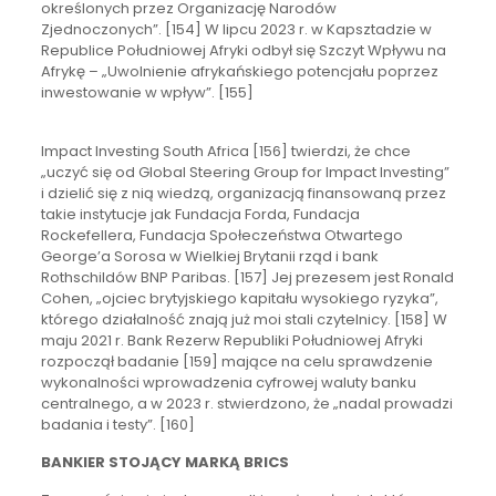
określonych przez Organizację Narodów
Zjednoczonych”. [154] W lipcu 2023 r. w Kapsztadzie w
Republice Południowej Afryki odbył się Szczyt Wpływu na
Afrykę – „Uwolnienie afrykańskiego potencjału poprzez
inwestowanie w wpływ”. [155]
Impact Investing South Africa [156] twierdzi, że chce
„uczyć się od Global Steering Group for Impact Investing”
i dzielić się z nią wiedzą, organizacją finansowaną przez
takie instytucje jak Fundacja Forda, Fundacja
Rockefellera, Fundacja Społeczeństwa Otwartego
George’a Sorosa w Wielkiej Brytanii rząd i bank
Rothschildów BNP Paribas. [157] Jej prezesem jest Ronald
Cohen, „ojciec brytyjskiego kapitału wysokiego ryzyka”,
którego działalność znają już moi stali czytelnicy. [158] W
maju 2021 r. Bank Rezerw Republiki Południowej Afryki
rozpoczął badanie [159] mające na celu sprawdzenie
wykonalności wprowadzenia cyfrowej waluty banku
centralnego, a w 2023 r. stwierdzono, że „nadal prowadzi
badania i testy”. [160]
BANKIER STOJĄCY MARKĄ BRICS