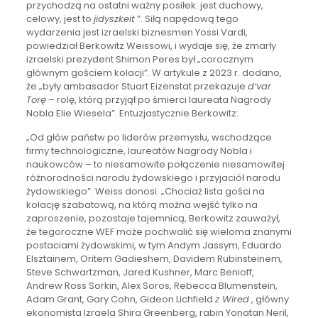
przychodzą na ostatni ważny posiłek: jest duchowy,
celowy, jest to
jidyszkeit
”. Siłą napędową tego
wydarzenia jest izraelski biznesmen Yossi Vardi,
powiedział Berkowitz Weissowi, i wydaje się, że zmarły
izraelski prezydent Shimon Peres był „corocznym
głównym gościem kolacji”. W artykule z 2023 r. dodano,
że „były ambasador Stuart Eizenstat przekazuje
d’var
Torę
– rolę, którą przyjął po śmierci laureata Nagrody
Nobla Elie Wiesela”. Entuzjastycznie Berkowitz:
„Od głów państw po liderów przemysłu, wschodzące
firmy technologiczne, laureatów Nagrody Nobla i
naukowców – to niesamowite połączenie niesamowitej
różnorodności narodu żydowskiego i przyjaciół narodu
żydowskiego”. Weiss donosi: „Chociaż lista gości na
kolację szabatową, na którą można wejść tylko na
zaproszenie, pozostaje tajemnicą, Berkowitz zauważył,
że tegoroczne WEF może pochwalić się wieloma znanymi
postaciami żydowskimi, w tym Andym Jassym, Eduardo
Elsztainem, Oritem Gadieshem, Davidem Rubinsteinem,
Steve Schwartzman, Jared Kushner, Marc Benioff,
Andrew Ross Sorkin, Alex Soros, Rebecca Blumenstein,
Adam Grant, Gary Cohn, Gideon Lichfield
z Wired
, główny
ekonomista Izraela Shira Greenberg, rabin Yonatan Neril,