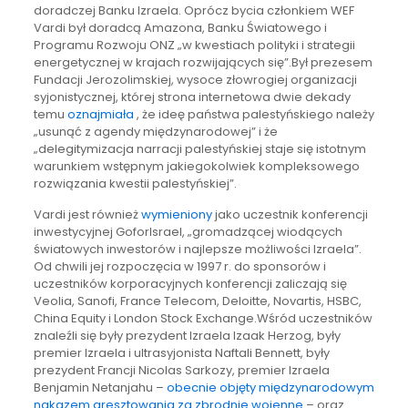
doradczej Banku Izraela. Oprócz bycia członkiem WEF
Vardi był doradcą Amazona, Banku Światowego i
Programu Rozwoju ONZ „w kwestiach polityki i strategii
energetycznej w krajach rozwijających się”.Był prezesem
Fundacji Jerozolimskiej, wysoce złowrogiej organizacji
syjonistycznej, której strona internetowa dwie dekady
temu
oznajmiała
, że ideę państwa palestyńskiego należy
„usunąć z agendy międzynarodowej” i że
„delegitymizacja narracji palestyńskiej staje się istotnym
warunkiem wstępnym jakiegokolwiek kompleksowego
rozwiązania kwestii palestyńskiej”.
Vardi jest również
wymieniony
jako uczestnik konferencji
inwestycyjnej GoforIsrael, „gromadzącej wiodących
światowych inwestorów i najlepsze możliwości Izraela”.
Od chwili jej rozpoczęcia w 1997 r. do sponsorów i
uczestników korporacyjnych konferencji zaliczają się
Veolia, Sanofi, France Telecom, Deloitte, Novartis, HSBC,
China Equity i London Stock Exchange.Wśród uczestników
znaleźli się były prezydent Izraela Izaak Herzog, były
premier Izraela i ultrasyjonista Naftali Bennett, były
prezydent Francji Nicolas Sarkozy, premier Izraela
Benjamin Netanjahu –
obecnie objęty międzynarodowym
nakazem aresztowania za zbrodnie wojenne
– oraz