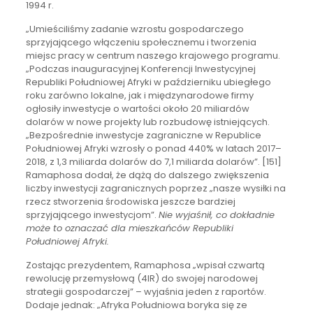
1994 r.
„Umieściliśmy zadanie wzrostu gospodarczego
sprzyjającego włączeniu społecznemu i tworzenia
miejsc pracy w centrum naszego krajowego programu.
„Podczas inauguracyjnej Konferencji Inwestycyjnej
Republiki Południowej Afryki w październiku ubiegłego
roku zarówno lokalne, jak i międzynarodowe firmy
ogłosiły inwestycje o wartości około 20 miliardów
dolarów w nowe projekty lub rozbudowę istniejących.
„Bezpośrednie inwestycje zagraniczne w Republice
Południowej Afryki wzrosły o ponad 440% w latach 2017–
2018, z 1,3 miliarda dolarów do 7,1 miliarda dolarów”. [151]
Ramaphosa dodał, że dążą do dalszego zwiększenia
liczby inwestycji zagranicznych poprzez „nasze wysiłki na
rzecz stworzenia środowiska jeszcze bardziej
sprzyjającego inwestycjom”.
Nie wyjaśnił, co dokładnie
może to oznaczać dla mieszkańców Republiki
Południowej Afryki.
Zostając prezydentem, Ramaphosa „wpisał czwartą
rewolucję przemysłową (4IR) do swojej narodowej
strategii gospodarczej” – wyjaśnia jeden z raportów.
Dodaje jednak: „Afryka Południowa boryka się ze