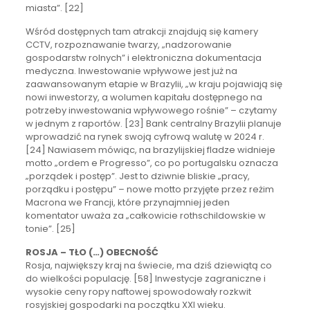
miasta”. [22]
Wśród dostępnych tam atrakcji znajdują się kamery
CCTV, rozpoznawanie twarzy, „nadzorowanie
gospodarstw rolnych” i elektroniczna dokumentacja
medyczna. Inwestowanie wpływowe jest już na
zaawansowanym etapie w Brazylii, „w kraju pojawiają się
nowi inwestorzy, a wolumen kapitału dostępnego na
potrzeby inwestowania wpływowego rośnie” – czytamy
w jednym z raportów. [23] Bank centralny Brazylii planuje
wprowadzić na rynek swoją cyfrową walutę w 2024 r.
[24] Nawiasem mówiąc, na brazylijskiej fladze widnieje
motto „ordem e Progresso”, co po portugalsku oznacza
„porządek i postęp”. Jest to dziwnie bliskie „pracy,
porządku i postępu” – nowe motto przyjęte przez reżim
Macrona we Francji, które przynajmniej jeden
komentator uważa za „całkowicie rothschildowskie w
tonie”. [25]
ROSJA – TŁO (…) OBECNOŚĆ
Rosja, największy kraj na świecie, ma dziś dziewiątą co
do wielkości populację. [58] Inwestycje zagraniczne i
wysokie ceny ropy naftowej spowodowały rozkwit
rosyjskiej gospodarki na początku XXI wieku.