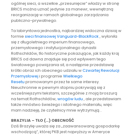
ogólnej sieci, a wszelkie „przesunięcie” władzy w stronę
BRICS można uznać jedynie za manewr, wewnętrzną
reorganizację w ramach globalnego zarządzania
publiczno-prywatnego.
Ta labiryntowa jednostka, najbardziej widoczna dzisiaj w
formie
sieci finansowej Vanguard-BlackRock
, wyłoniła
się z długoletniego imperium finansowego,
przemysłowego i instytucjonalnego dynastii
Rothschildów, tło historyczne pokazujące, jak każdy kraj
BRICS od dawna znajduje się pod wpływem tego
światowego powiązania sił, a następnie przedstawię
krótki obraz ich obecnego udziału w
Czwartej Rewolucji
Przemysłowej
i programie
Wielkiego
Resetu
promowanym przez te same interesy.
Nieuchronnie w pewnym stopniu pokrywają się z
wcześniejszymi tekstami, szczególnie z moją broszurą
na temat Rothschildów,
wrogów ludu
, ale przedstawiam
także mnóstwo świeżego i istotnego materiału, więc
mam nadzieję, że czytelnicy mnie wytrzymują…
BRAZYLIA – TŁO (…) OBECNOŚĆ
Dziś Brazylię uważa się za „zaawansowaną gospodarkę
wschodzącą”, której PKB jest najwyższy w Ameryce