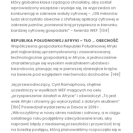
który globalna klasa rządząca chciałaby, aby został
wprowadzony wszędzie i wydaje się, że wyprzedza on
konkurencję w zakresie waluty cyfrowej – „139 milionów
ludzi skorzystało obecnie z chińskiej aplikacji cyfrowej w
zakresie juanów, ponieważ kraj przyspiesza w kierunku
bardziej cyfrowej gospodarki” – twierdzi WEF. [134]
REPUBLIKA POŁUDNIOWEJ AFRYKI – TŁO … OBECNOŚĆ
Współczesna gospodarka Republiki Południowej Afryki
jest najbardziej uprzemysłowioną i zaawansowaną
technologicznie gospodarką w Afryce, a jednocześnie
charakteryzuje się wysokim wskaźnikiem ubóstwa i
bezrobocia, plasując się w pierwszej dziesiątce krajów
na świecie pod względem nierówności dochodów. [149]
Jej przewodniczący, Cyril Ramaphosa, chętnie
uczestniczy w wysiłkach WEF mających na celu
„przyspieszenie działań w Afryce” i oświadczył: „To jest
wiek Afryki i chcemy go wykorzystać z dobrym skutkiem”.
[150] Powiedział wydarzeniu w Davos w 2019 r.:
„Wkroczyliśmy w nowy okres nadziei i odnowy, a w ciągu
ostatniego roku podjęliśmy zdecydowane kroki, aby
naprawić błędy z niedawnej przeszłości i przywrócić kraj
na ścieżkę postępu, którą planowaliśmy rozpoczęła się w