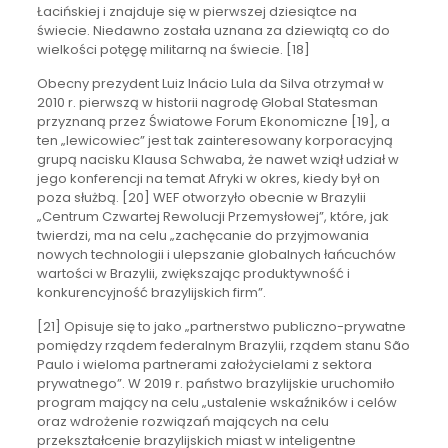
Łacińskiej i znajduje się w pierwszej dziesiątce na
świecie. Niedawno została uznana za dziewiątą co do
wielkości potęgę militarną na świecie. [18]
Obecny prezydent Luiz Inácio Lula da Silva otrzymał w
2010 r. pierwszą w historii nagrodę Global Statesman
przyznaną przez Światowe Forum Ekonomiczne [19], a
ten „lewicowiec” jest tak zainteresowany korporacyjną
grupą nacisku Klausa Schwaba, że nawet wziął udział w
jego konferencji na temat Afryki w okres, kiedy był on
poza służbą. [20] WEF otworzyło obecnie w Brazylii
„Centrum Czwartej Rewolucji Przemysłowej”, które, jak
twierdzi, ma na celu „zachęcanie do przyjmowania
nowych technologii i ulepszanie globalnych łańcuchów
wartości w Brazylii, zwiększając produktywność i
konkurencyjność brazylijskich firm”.
[21] Opisuje się to jako „partnerstwo publiczno-prywatne
pomiędzy rządem federalnym Brazylii, rządem stanu São
Paulo i wieloma partnerami założycielami z sektora
prywatnego”. W 2019 r. państwo brazylijskie uruchomiło
program mający na celu „ustalenie wskaźników i celów
oraz wdrożenie rozwiązań mających na celu
przekształcenie brazylijskich miast w inteligentne