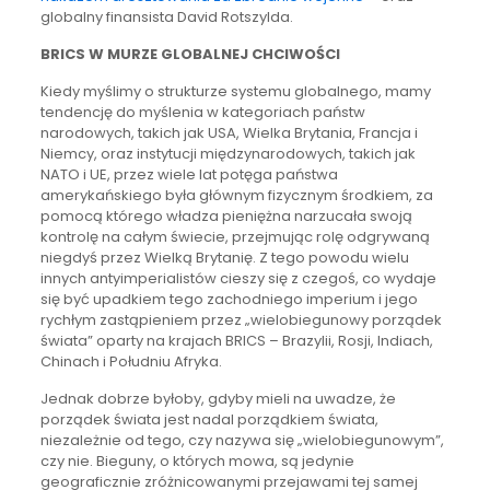
globalny finansista David Rotszylda.
BRICS W MURZE GLOBALNEJ CHCIWOŚCI
Kiedy myślimy o strukturze systemu globalnego, mamy
tendencję do myślenia w kategoriach państw
narodowych, takich jak USA, Wielka Brytania, Francja i
Niemcy, oraz instytucji międzynarodowych, takich jak
NATO i UE, przez wiele lat potęga państwa
amerykańskiego była głównym fizycznym środkiem, za
pomocą którego władza pieniężna narzucała swoją
kontrolę na całym świecie, przejmując rolę odgrywaną
niegdyś przez Wielką Brytanię. Z tego powodu wielu
innych antyimperialistów cieszy się z czegoś, co wydaje
się być upadkiem tego zachodniego imperium i jego
rychłym zastąpieniem przez „wielobiegunowy porządek
świata” oparty na krajach BRICS – Brazylii, Rosji, Indiach,
Chinach i Południu Afryka.
Jednak dobrze byłoby, gdyby mieli na uwadze, że
porządek świata jest nadal porządkiem świata,
niezależnie od tego, czy nazywa się „wielobiegunowym”,
czy nie. Bieguny, o których mowa, są jedynie
geograficznie zróżnicowanymi przejawami tej samej