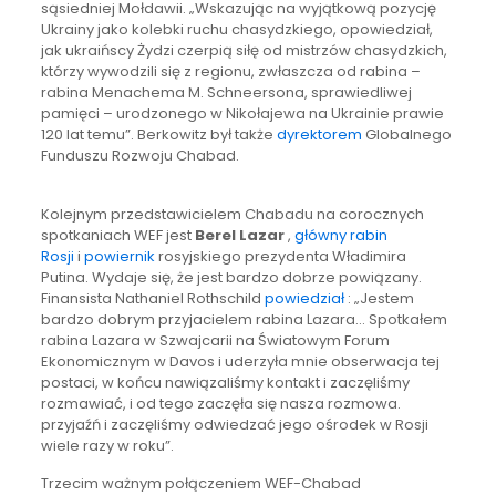
sąsiedniej Mołdawii. „Wskazując na wyjątkową pozycję
Ukrainy jako kolebki ruchu chasydzkiego, opowiedział,
jak ukraińscy Żydzi czerpią siłę od mistrzów chasydzkich,
którzy wywodzili się z regionu, zwłaszcza od rabina –
rabina Menachema M. Schneersona, sprawiedliwej
pamięci – urodzonego w Nikołajewa na Ukrainie prawie
120 lat temu”. Berkowitz był także
dyrektorem
Globalnego
Funduszu Rozwoju Chabad.
Kolejnym przedstawicielem Chabadu na corocznych
spotkaniach WEF jest
Berel Lazar
,
główny rabin
Rosji
i
powiernik
rosyjskiego prezydenta Władimira
Putina. Wydaje się, że jest bardzo dobrze powiązany.
Finansista Nathaniel Rothschild
powiedział
: „Jestem
bardzo dobrym przyjacielem rabina Lazara… Spotkałem
rabina Lazara w Szwajcarii na Światowym Forum
Ekonomicznym w Davos i uderzyła mnie obserwacja tej
postaci, w końcu nawiązaliśmy kontakt i zaczęliśmy
rozmawiać, i od tego zaczęła się nasza rozmowa.
przyjaźń i zaczęliśmy odwiedzać jego ośrodek w Rosji
wiele razy w roku”.
Trzecim ważnym połączeniem WEF-Chabad