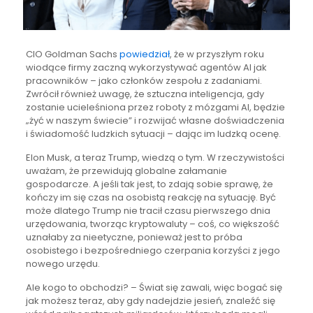
CIO Goldman Sachs
powiedział
, że w przyszłym roku
wiodące firmy zaczną wykorzystywać agentów AI jak
pracowników – jako członków zespołu z zadaniami.
Zwrócił również uwagę, że sztuczna inteligencja, gdy
zostanie ucieleśniona przez roboty z mózgami AI, będzie
„żyć w naszym świecie” i rozwijać własne doświadczenia
i świadomość ludzkich sytuacji – dając im ludzką ocenę.
Elon Musk, a teraz Trump, wiedzą o tym. W rzeczywistości
uważam, że przewidują globalne załamanie
gospodarcze. A jeśli tak jest, to zdają sobie sprawę, że
kończy im się czas na osobistą reakcję na sytuację. Być
może dlatego Trump nie tracił czasu pierwszego dnia
urzędowania, tworząc kryptowaluty – coś, co większość
uznałaby za nieetyczne, ponieważ jest to próba
osobistego i bezpośredniego czerpania korzyści z jego
nowego urzędu.
Ale kogo to obchodzi? – Świat się zawali, więc bogać się
jak możesz teraz, aby gdy nadejdzie jesień, znaleźć się