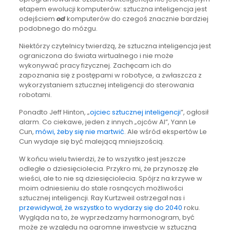
etapem ewolucji komputerów: sztuczna inteligencja jest
odejściem
od
komputerów do czegoś znacznie bardziej
podobnego do mózgu.
Niektórzy czytelnicy twierdzą, że sztuczna inteligencja jest
ograniczona do świata wirtualnego i nie może
wykonywać pracy fizycznej. Zachęcam ich do
zapoznania się z postępami w robotyce, a zwłaszcza z
wykorzystaniem sztucznej inteligencji do sterowania
robotami.
Ponadto Jeff Hinton, „
ojciec sztucznej inteligencji
”, ogłosił
alarm. Co ciekawe, jeden z innych „ojców AI”, Yann Le
Cun,
mówi, żeby się nie martwić
. Ale wśród ekspertów Le
Cun wydaje się być malejącą mniejszością.
W końcu wielu twierdzi, że to wszystko jest jeszcze
odległe o dziesięciolecia. Przykro mi, że przynoszę złe
wieści, ale to nie są dziesięciolecia. Spójrz na krzywe w
moim odniesieniu do stale rosnących możliwości
sztucznej inteligencji. Ray Kurtzweil ostrzegał nas i
przewidywał, że wszystko to wydarzy się do 2040
roku.
Wygląda na to, że wyprzedzamy harmonogram, być
może ze względu na ogromne inwestycje w sztuczną