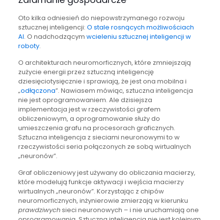
Oto kilka odniesień do niepowstrzymanego rozwoju
sztucznej inteligencji:
O stale rosnących możliwościach
AI
. O nadchodzącym
wcieleniu sztucznej inteligencji w
roboty
.
O architekturach neuromorficznych, które zmniejszają
zużycie energii przez sztuczną inteligencję
dziesięciotysięcznie i sprawiają, że jest ona mobilna i
„
odłączona
”. Nawiasem mówiąc, sztuczna inteligencja
nie jest oprogramowaniem. Ale dzisiejsza
implementacja jest w rzeczywistości grafem
obliczeniowym, a oprogramowanie służy do
umieszczenia grafu na procesorach graficznych.
Sztuczna inteligencja z sieciami neuronowymi to w
rzeczywistości seria połączonych ze sobą wirtualnych
„neuronów”.
Graf obliczeniowy jest używany do obliczania macierzy,
które modelują funkcje aktywacji i wejścia macierzy
wirtualnych „neuronów”. Korzystając z chipów
neuromorficznych, inżynierowie zmierzają w kierunku
prawdziwych
sieci neuronowych – i nie uruchamiają one
oprogramowania. Sztuczna inteligencja nie jest kolejnym