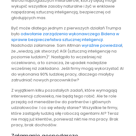
wśród najbogatszych miliarderów, którzy będą mogli
wykupić wszystkie zasoby naturalne i żyć w enklawie
napędzanej sztuczną inteligencją, bezpiecznej od
głodujących mas.
Być może dlatego jednym z pierwszych działań Trumpa
było
odwołanie zarządzenia wykonawczego Bidena w
sprawie bezpieczeństwa sztucznej inteligencji
.
Nadchodzi załamanie. Sam Altman
wyraźnie powiedział
,
że „wiedzą, jak stworzyć AGI (sztuczną inteligencję na
poziomie ludzkim)”. Nastąpiło to wcześniej niż
oczekiwano, a to oznacza, że upadek nadejdzie
wcześniej niż zakładano. Jeśli firmy mogą wykorzystać AI
do wykonania 90% ludzkiej pracy, dlaczego miałyby
zatrudniać nowych pracowników?
Z wyjątkiem kilku pozostałych zadań, które wymagają
interwencji człowieka, nie będą tego robić. Ale te role
przejdą od menedżerów do partnerów i głównych
udziałowców. I co się wtedy stanie? Wszystkie te firmy,
które zastąpiły ludzką siłę roboczą agentami AI? Teraz
nie mają już klientów, ponieważ nikt nie ma pracy. Brak
pracy, brak dochodów.
Załamanie gospodarcze