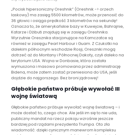
„Pocisk hipersoniczny Oreshnik” (Oreshnik -> orzech
laskowy) ma zasięg 5500 kilometrów, może przenosić do
36 głowic i osiąga prędkość 3 kilometrów na sekundę!
Oznacza to, że amerykańskie bazy w Kuwejcie, Bahrajnie,
Katarze i Dżibuti znajdują się w zasięgu Oreshnika.
Wyrzutnie Oresznika stacjonujące na Kamczatce są
również w zasięgu Pearl Harbour i Guam. Z Czukotki na
dalekim północnym wschodzie Rosji, Oreszniki mogą
dotrzeć aż do Montany i Północnej Dakoty, czyli daleko na
terytorium USA. Wojna w Donbasie, która została
wymuszona i masowo promowana przez administrację
Bidena, może zatem zostać przeniesiona do USA, jeśli
dojdzie do najgorszego. Bez broni jądrowej!
Głębokie państwo próbuje wywołać III
wojnę światową
Głębokie państwo próbuje wywołać wojnę światową – i
może dostać to, czego chce. Ale jeśli im się to nie uda,
publiczny mandat na rzecz pokoju wzrośnie jeszcze
bardziej pod rządami prezydenta Trumpa. Oto zła
wiadomość: dzięki cynicznym manewrom kompleksu