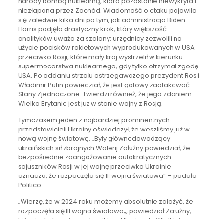
narody bombą nuklearną, która pozostanie niewykryta i
niezłapana przez Zachód. Wiadomość o ataku pojawiła
się zaledwie kilka dni po tym, jak administracja Biden-
Harris podjęła drastyczny krok, który większość
analityków uważa za szalony: urzędnicy zezwolili na
użycie pocisków rakietowych wyprodukowanych w USA
przeciwko Rosji, które mały kraj wystrzelił w kierunku
supermocarstwa nuklearnego, gdy tylko otrzymał zgodę
USA. Po oddaniu strzału ostrzegawczego prezydent Rosji
Władimir Putin powiedział, że jest gotowy zaatakować
Stany Zjednoczone. Twierdzi również, że jego zdaniem
Wielka Brytania jest już w stanie wojny z Rosją.
Tymczasem jeden z najbardziej prominentnych
przedstawicieli Ukrainy oświadczył, że weszliśmy już w
nową wojnę światową. „Były głównodowodzący
ukraińskich sił zbrojnych Walerij Załużny powiedział, że
bezpośrednie zaangażowanie autokratycznych
sojuszników Rosji w jej wojnę przeciwko Ukrainie
oznacza, że rozpoczęła się III wojna światowa” – podało
Politico.
„Wierzę, że w 2024 roku możemy absolutnie założyć, że
rozpoczęła się III wojna światowa„, powiedział Załużny,