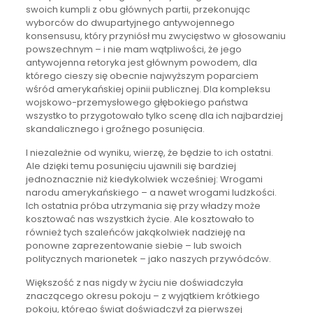
swoich kumpli z obu głównych partii, przekonując
wyborców do dwupartyjnego antywojennego
konsensusu, który przyniósł mu zwycięstwo w głosowaniu
powszechnym – i nie mam wątpliwości, że jego
antywojenna retoryka jest głównym powodem, dla
którego cieszy się obecnie najwyższym poparciem
wśród amerykańskiej opinii publicznej. Dla kompleksu
wojskowo-przemysłowego głębokiego państwa
wszystko to przygotowało tylko scenę dla ich najbardziej
skandalicznego i groźnego posunięcia.
I niezależnie od wyniku, wierzę, że będzie to ich ostatni.
Ale dzięki temu posunięciu ujawnili się bardziej
jednoznacznie niż kiedykolwiek wcześniej: Wrogami
narodu amerykańskiego – a nawet wrogami ludzkości.
Ich ostatnia próba utrzymania się przy władzy może
kosztować nas wszystkich życie. Ale kosztowało to
również tych szaleńców jakąkolwiek nadzieję na
ponowne zaprezentowanie siebie – lub swoich
politycznych marionetek – jako naszych przywódców.
Większość z nas nigdy w życiu nie doświadczyła
znaczącego okresu pokoju – z wyjątkiem krótkiego
pokoju, którego świat doświadczył za pierwszej