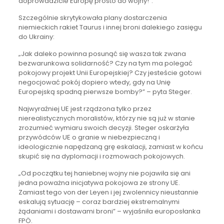
doprowadzicie Europę prosto do wojny!”.
Szczególnie skrytykowała plany dostarczenia
niemieckich rakiet Taurus i innej broni dalekiego zasięgu
do Ukrainy:
„Jak daleko powinna posunąć się wasza tak zwana
bezwarunkowa solidarność? Czy na tym ma polegać
pokojowy projekt Unii Europejskiej? Czy jesteście gotowi
negocjować pokój dopiero wtedy, gdy na Unię
Europejską spadną pierwsze bomby?” – pyta Steger.
Najwyraźniej UE jest rządzona tylko przez
nierealistycznych moralistów, którzy nie są już w stanie
zrozumieć wymiaru swoich decyzji. Steger oskarżyła
przywódców UE o granie w niebezpieczną i
ideologicznie napędzaną grę eskalacji, zamiast w końcu
skupić się na dyplomacji i rozmowach pokojowych.
„Od początku tej haniebnej wojny nie pojawiła się ani
jedna poważna inicjatywa pokojowa ze strony UE.
Zamiast tego von der Leyen i jej zwolennicy nieustannie
eskalują sytuację – coraz bardziej ekstremalnymi
żądaniami i dostawami broni” – wyjaśniła europosłanka
FPÖ.