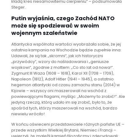
kładą kres niesamowitemu cierpieniu” – podsumowała
Steger.
Putin wyjaśnia, czego Zachód NATO
może się spodziewać w swoim
wojennym szaleństwie
Atlantycka wspólnota wartości wyobrażała sobie, że jej
ostatnia kampania na Wschodzie będzie zupełnie inna:
Udawali, że są tak „skromni”, jak ich historyczni
„przywódcy”, wzory do naśladowania i „geniusze
wojskowi”, zgodnie z mottem: „Co sto lat od nowa!”.
Zygmunt III Waza (1608 – 1618), Karol XII (1708 – 1709),
Napoleon (1812), Adolf Hitler (1941 – 1945), a ostatnio
hegemon atlantycki od czasu zamachu stanu (2014) w
Kijowie – wszyscy oni maszerowali na wschód z
powiewającymi flagami, myśląc: „Możemy to zrobić!”. Ale
jedyną rzeczą, którą udało im się zrobić, było to, że
spośród tych, którzy maszerowali na wschód, bardzo
niewielu wróciło!
W końcu oświeceni przedstawiciele różnych państw UE –
przede wszystkim Wielkiej Brytanii, Niemiec i Francji –
uwierzyli, że znaleźli kamień filozoficzny i zdecydowali: