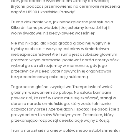
który jest obecnie wysłannikiem Ukrainy do Wielkiej
Brytanii, podczas przemówienia na ceremonii wręczenia
nagród UP100 Ukraińskiej Prawdy”.
Trump dokładnie wie, jak niebezpieczna jest sytuacja.
Kilka dni temu powiedział, że jesteśmy teraz „bliżej III
wojny światowej niż kiedykolwiek wcześniej”.
Nie ma nikogo, dla kogo groźba globalnej wojny nie
byłaby osobista – wszyscy jesteśmy w śmiertelnym
niebezpieczeństwie! Ale Trump jest osobiście głównym
graczem w tym dramacie, ponieważ naród amerykański
wybrał go do roli rozjemcy w momencie, gdy jego
przeciwnicy w Deep State najwyraźniej organizowali
bezprecedensową eskalację nuklearną.
Tegoroczne głośne zwycięstwo Trumpa było również
głośnym wezwaniem do pokoju. Na szlaku kampanii
powiedział, że rzeź w Gazie musi się skończyć, stanął w
obronie narodu ormiańskiego, który został etnicznie
oczyszczony przez Azerbejdżan, i spotkał się osobiście z
prezydentem Ukrainy Wołodymyrem Zełenskim, który
przekonująco rozpoczął deeskalację wojny z Rosją.
Trump naraził się na gniew politycznego establishmentu i