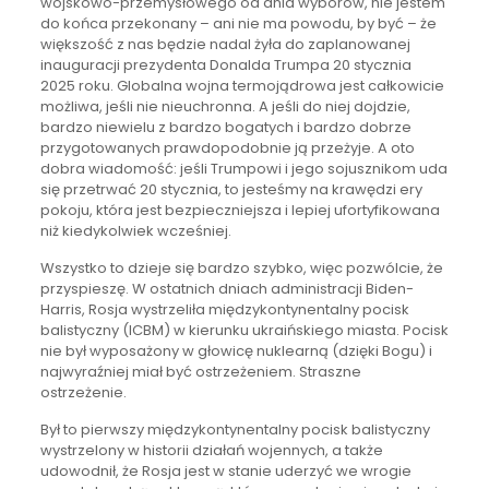
wojskowo-przemysłowego od dnia wyborów, nie jestem
do końca przekonany – ani nie ma powodu, by być – że
większość z nas będzie nadal żyła do zaplanowanej
inauguracji prezydenta Donalda Trumpa 20 stycznia
2025 roku. Globalna wojna termojądrowa jest całkowicie
możliwa, jeśli nie nieuchronna. A jeśli do niej dojdzie,
bardzo niewielu z bardzo bogatych i bardzo dobrze
przygotowanych prawdopodobnie ją przeżyje. A oto
dobra wiadomość: jeśli Trumpowi i jego sojusznikom uda
się przetrwać 20 stycznia, to jesteśmy na krawędzi ery
pokoju, która jest bezpieczniejsza i lepiej ufortyfikowana
niż kiedykolwiek wcześniej.
Wszystko to dzieje się bardzo szybko, więc pozwólcie, że
przyspieszę. W ostatnich dniach administracji Biden-
Harris, Rosja wystrzeliła międzykontynentalny pocisk
balistyczny (ICBM) w kierunku ukraińskiego miasta. Pocisk
nie był wyposażony w głowicę nuklearną (dzięki Bogu) i
najwyraźniej miał być ostrzeżeniem. Straszne
ostrzeżenie.
Był to pierwszy międzykontynentalny pocisk balistyczny
wystrzelony w historii działań wojennych, a także
udowodnił, że Rosja jest w stanie uderzyć we wrogie