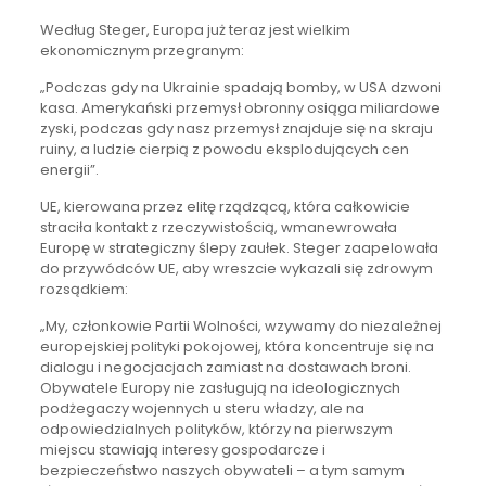
Według Steger, Europa już teraz jest wielkim
ekonomicznym przegranym:
„Podczas gdy na Ukrainie spadają bomby, w USA dzwoni
kasa. Amerykański przemysł obronny osiąga miliardowe
zyski, podczas gdy nasz przemysł znajduje się na skraju
ruiny, a ludzie cierpią z powodu eksplodujących cen
energii”.
UE, kierowana przez elitę rządzącą, która całkowicie
straciła kontakt z rzeczywistością, wmanewrowała
Europę w strategiczny ślepy zaułek. Steger zaapelowała
do przywódców UE, aby wreszcie wykazali się zdrowym
rozsądkiem:
„My, członkowie Partii Wolności, wzywamy do niezależnej
europejskiej polityki pokojowej, która koncentruje się na
dialogu i negocjacjach zamiast na dostawach broni.
Obywatele Europy nie zasługują na ideologicznych
podżegaczy wojennych u steru władzy, ale na
odpowiedzialnych polityków, którzy na pierwszym
miejscu stawiają interesy gospodarcze i
bezpieczeństwo naszych obywateli – a tym samym