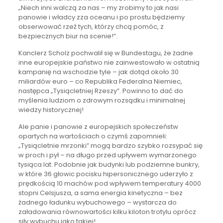
„Niech inni walczą za nas – my zrobimy to jak nasi
panowie i władcy zza oceanu i po prostu będziemy
obserwować rzeź tych, którzy chcą pomóc, z
bezpiecznych biur na scenie!”.
Kanclerz Scholz pochwalił się w Bundestagu, że żadne
inne europejskie państwo nie zainwestowało w ostatnią
kampanię na wschodzie tyle – jak dotąd około 30
miliardów euro – co Republika Federalna Niemiec,
następca „Tysiącletniej Rzeszy”. Powinno to dać do
myślenia ludziom o zdrowym rozsądku i minimalnej
wiedzy historycznej!
Ale panie i panowie z europejskich społeczeństw
opartych na wartościach o czymś zapomnieli:
„Tysiącletnie mrzonki” mogą bardzo szybko rozsypać się
w proch i pył – na długo przed upływem wymarzonego
tysiąca lat. Podobnie jak budynki lub podziemne bunkry,
w które 36 głowic pocisku hipersonicznego uderzyło z
prędkością 10 machów pod wpływem temperatury 4000
stopni Celsjusza, a sama energia kinetyczna – bez
żadnego ładunku wybuchowego – wystarcza do
załadowania równowartości kilku kiloton trotylu oprócz
siły wybuchu jako takiej!