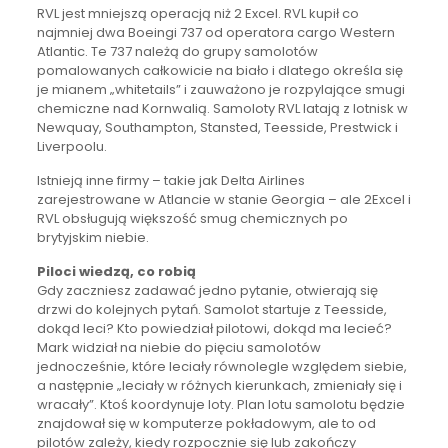
RVL jest mniejszą operacją niż 2 Excel. RVL kupił co
najmniej dwa Boeingi 737 od operatora cargo Western
Atlantic. Te 737 należą do grupy samolotów
pomalowanych całkowicie na biało i dlatego określa się
je mianem „whitetails” i zauważono je rozpylające smugi
chemiczne nad Kornwalią. Samoloty RVL latają z lotnisk w
Newquay, Southampton, Stansted, Teesside, Prestwick i
Liverpoolu.
Istnieją inne firmy – takie jak Delta Airlines
zarejestrowane w Atlancie w stanie Georgia – ale 2Excel i
RVL obsługują większość smug chemicznych po
brytyjskim niebie.
Piloci wiedzą, co robią
Gdy zaczniesz zadawać jedno pytanie, otwierają się
drzwi do kolejnych pytań. Samolot startuje z Teesside,
dokąd leci? Kto powiedział pilotowi, dokąd ma lecieć?
Mark widział na niebie do pięciu samolotów
jednocześnie, które leciały równolegle względem siebie,
a następnie „leciały w różnych kierunkach, zmieniały się i
wracały”. Ktoś koordynuje loty. Plan lotu samolotu będzie
znajdował się w komputerze pokładowym, ale to od
pilotów zależy, kiedy rozpocznie się lub zakończy