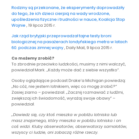
Rodziny są przekonane, że eksperymenty doprowadziły
do tego, że ich dzieci cierpią na wady wrodzone,
upośledzenia fizyczne i trudności w nauce, Koalicja Stop
Wojnie
, 19 lipca 2015 r.
Jak rząd brytyjski przeprowadzał tajne testy broni
biologicznej na pasażerach londyńskiego metra w latach
60. podczas zimnej wojny
, Daily Mail, 9 lipca 2015 r.
Co możemy zrobić?
To zbrodnie przeciwko ludzkości, musimy z nimi walczyć,
powiedział Mark. „Każdy może dać z siebie wszystko”.
Osoby oglądające podcast Drake’a Michigan powiedzą:
„No cóż, nie jestem lotnikiem, więc co mogę zrobić?”
Zasiej ziarno – powiedział. „Zacznij rozmawiać z ludźmi,
zwiększaj ich świadomość, wyrażaj swoje obawy” –
powiedział.
„Dowiedz się, czy ktoś mieszka w pobliżu lotniska lub
masz znajomego, który mieszka w pobliżu lotniska i on
coś widzi. Kluby obserwatorów, obserwatorzy samolotów,
wszyscy ci ludzie, oni zobaczą różne rzeczy.