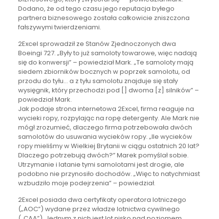
Dodano, że od tego czasu jego reputacja byłego
partnera biznesowego została całkowicie zniszczona
fałszywymi twierdzeniami.
2Excel sprowadził ze Stanów Zjednoczonych dwa
Boeingi 727. „Były to już samoloty towarowe, więc nadają
się do konwersji” – powiedział Mark. „Te samoloty mają
siedem zbiorników bocznych w poprzek samolotu, od
przodu do tyłu… a z tyłu samolotu znajduje się stały
wysięgnik, który przechodzi pod [] dwoma [z] silników” –
powiedział Mark.
Jak podaje strona internetowa 2Excel, firma reaguje na
wycieki ropy, rozpylając na ropę detergenty. Ale Mark nie
mógł zrozumieć, dlaczego firma potrzebowała dwóch
samolotów do usuwania wycieków ropy. „Ile wycieków
ropy mieliśmy w Wielkiej Brytanii w ciągu ostatnich 20 lat?
Dlaczego potrzebują dwóch?” Marek pomyślał sobie.
Utrzymanie i latanie tymi samolotami jest drogie, ale
podobno nie przynosiło dochodów. „Więc to natychmiast
wzbudziło moje podejrzenia” – powiedział.
2Excel posiada dwa certyfikaty operatora lotniczego
(„AOC”) wydane przez władze lotnictwa cywilnego
(„CAA”). Jednym z nich jest lot nisko nad poziomem