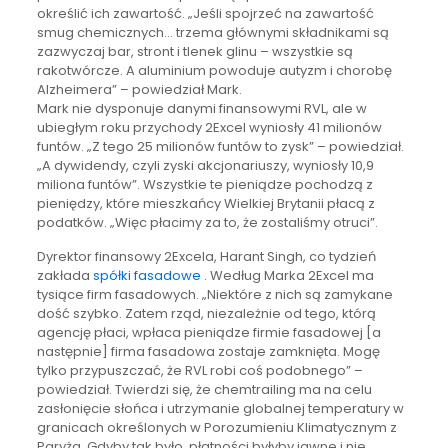
określić ich zawartość. „Jeśli spojrzeć na zawartość
smug chemicznych… trzema głównymi składnikami są
zazwyczaj bar, stront i tlenek glinu – wszystkie są
rakotwórcze. A aluminium powoduje autyzm i chorobę
Alzheimera” – powiedział Mark.
Mark nie dysponuje danymi finansowymi RVL, ale w
ubiegłym roku przychody 2Excel wyniosły 41 milionów
funtów. „Z tego 25 milionów funtów to zysk” – powiedział.
„A dywidendy, czyli zyski akcjonariuszy, wyniosły 10,9
miliona funtów”. Wszystkie te pieniądze pochodzą z
pieniędzy, które mieszkańcy Wielkiej Brytanii płacą z
podatków. „Więc płacimy za to, że zostaliśmy otruci”.
Dyrektor finansowy 2Excela, Harant Singh, co tydzień
zakłada
spółki fasadowe .
Według Marka 2Excel ma
tysiące firm fasadowych. „Niektóre z nich są zamykane
dość szybko. Zatem rząd, niezależnie od tego, którą
agencję płaci, wpłaca pieniądze firmie fasadowej [a
następnie] firma fasadowa zostaje zamknięta. Mogę
tylko przypuszczać, że RVL robi coś podobnego” –
powiedział. Twierdzi się, że chemtrailing ma na celu
zasłonięcie słońca i utrzymanie globalnej temperatury w
granicach określonych w Porozumieniu Klimatycznym z
Paryża. Gdyby tak było, płatności byłyby jawne i nie