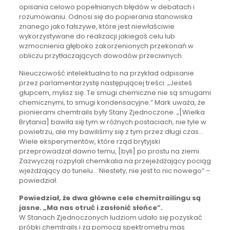
opisania celowo popełnianych błędów w debatach i
rozumowaniu. Odnosi się do popierania stanowiska
znanego jako fałszywe, które jest niewłaściwie
wykorzystywane do realizacji jakiegoś celu lub
wzmocnienia głęboko zakorzenionych przekonań w
obliczu przytłaczających dowodów przeciwnych.
Nieuczciwość intelektualna to na przykład odpisanie
przez parlamentarzystę następującej treści: „Jesteś
głupcem, mylisz się. Te smugi chemiczne nie są smugami
chemicznymi, to smugi kondensacyjne.” Mark uważa, że
pionierami chemtrails były Stany Zjednoczone. „[Wielka
Brytania] bawiła się tym w różnych postaciach, nie tyle w
powietrzu, ale my bawiliśmy się z tym przez długi czas…
Wiele eksperymentów, które rząd brytyjski
przeprowadzał dawno temu, [byli] po prostu na ziemi.
Zazwyczaj rozpylali chemikalia na przejeżdżający pociąg
wjeżdżający do tunelu… Niestety, nie jest to nic nowego” –
powiedział.
Powiedział, że dwa główne cele chemitrailingu są
jasne. „Ma nas otruć i zasłonić słońce”.
W Stanach Zjednoczonych ludziom udało się pozyskać
próbki chemtrails i za pomocą spektrometru mas