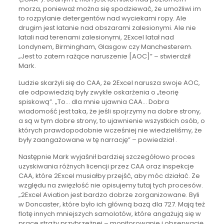
morza, ponieważ można się spodziewać, że umożliwi im
to rozpylanie detergentów nad wyciekami ropy. Ale
drugim jest latanie nad obszarami zalesionymi. Ale nie
latali nad terenami zalesionymi, 2Excel latał nad
Londynem, Birmingham, Glasgow czy Manchesterem.
„Jest to zatem rażące naruszenie [AOC]” – stwierdził
Mark.
Ludzie skarżyli się do CAA, że 2Excel narusza swoje AOC,
ale odpowiedzią były zwykłe oskarżenia o „teorię
spiskową”. „To… dla mnie ujawnia CAA… Dobra
wiadomość jest taka, że jeśli spojrzymy na dobre strony,
a są w tym dobre strony, to ujawnienie wszystkich osób, o
których prawdopodobnie wcześniej nie wiedzieliśmy, że
były zaangażowane w tę narrację” – powiedział .
Następnie Mark wyjaśnił bardziej szczegółowo proces
uzyskiwania różnych licencji przez CAA oraz inspekcje
CAA, które 2Excel musiałby przejść, aby móc działać. Ze
względu na zwięzłość nie opisujemy tutaj tych procesów.
„2Excel Aviation jest bardzo dobrze zorganizowane. Byli
w Doncaster, które było ich główną bazą dla 727. Mają też
flotę innych mniejszych samolotów, które angażują się w
prace straży przybrzeżnej – monitorowanie i obserwację.