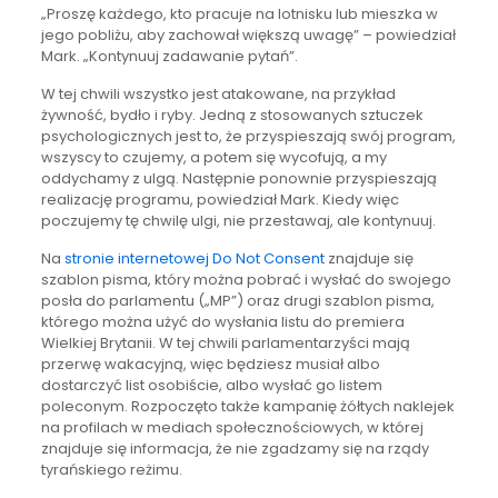
„Proszę każdego, kto pracuje na lotnisku lub mieszka w
jego pobliżu, aby zachował większą uwagę” – powiedział
Mark. „Kontynuuj zadawanie pytań”.
W tej chwili wszystko jest atakowane, na przykład
żywność, bydło i ryby. Jedną z stosowanych sztuczek
psychologicznych jest to, że przyspieszają swój program,
wszyscy to czujemy, a potem się wycofują, a my
oddychamy z ulgą. Następnie ponownie przyspieszają
realizację programu, powiedział Mark. Kiedy więc
poczujemy tę chwilę ulgi, nie przestawaj, ale kontynuuj.
Na
stronie internetowej Do Not Consent
znajduje się
szablon pisma, który można pobrać i wysłać do swojego
posła do parlamentu („MP”) oraz drugi szablon pisma,
którego można użyć do wysłania listu do premiera
Wielkiej Brytanii. W tej chwili parlamentarzyści mają
przerwę wakacyjną, więc będziesz musiał albo
dostarczyć list osobiście, albo wysłać go listem
poleconym. Rozpoczęto także kampanię żółtych naklejek
na profilach w mediach społecznościowych, w której
znajduje się informacja, że nie zgadzamy się na rządy
tyrańskiego reżimu.