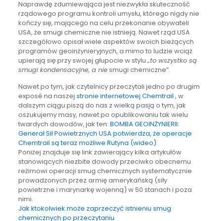
Naprawdę zdumiewająca jest niezwykła skuteczność
rządowego programu kontroli umysłu, którego nigdy nie
kończy się, mającego na celu przekonanie obywateli
USA, że smugi chemiczne nie istnieją. Nawet rząd USA
szczegółowo opisał wiele aspektów swoich bieżących
programów geoinżynieryjnych, a mimo to ludzie wciąż
upierają się przy swojej głupocie w stylu
„to wszystko są
smugi kondensacyjne, a nie
smugi chemiczne”.
Nawet po tym, jak czytelnicy przeczytali jedno po drugim
exposé na naszej
stronie internetowej Chemtrail
, w
dalszym ciągu piszą do nas z wielką pasją o tym, jak
oszukujemy masy, nawet po opublikowaniu tak wielu
twardych dowodów, jak ten:
BOMBA GEOINŻYNIERII:
Generał Sił Powietrznych USA potwierdza, że operacje
Chemtrail są teraz możliwe Rutyna (wideo)
Poniżej znajduje się link zawierający kilka artykułów
stanowiących niezbite dowody przeciwko obecnemu
reżimowi operacji smug chemicznych systematycznie
prowadzonych przez armię amerykańską (siły
powietrzne i marynarkę wojenną) w 50 stanach i poza
nimi.
Jak ktokolwiek może zaprzeczyć istnieniu smug
chemicznych po przeczytaniu