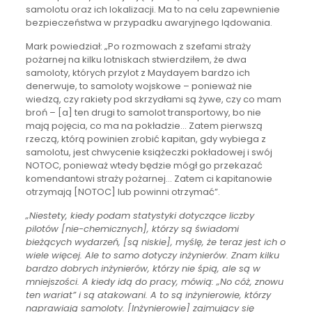
samolotu oraz ich lokalizacji. Ma to na celu zapewnienie
bezpieczeństwa w przypadku awaryjnego lądowania.
Mark powiedział: „Po rozmowach z szefami straży
pożarnej na kilku lotniskach stwierdziłem, że dwa
samoloty, których przylot z Maydayem bardzo ich
denerwuje, to samoloty wojskowe – ponieważ nie
wiedzą, czy rakiety pod skrzydłami są żywe, czy co mam
broń – [a] ten drugi to samolot transportowy, bo nie
mają pojęcia, co ma na pokładzie… Zatem pierwszą
rzeczą, którą powinien zrobić kapitan, gdy wybiega z
samolotu, jest chwycenie książeczki pokładowej i swój
NOTOC, ponieważ wtedy będzie mógł go przekazać
komendantowi straży pożarnej… Zatem ci kapitanowie
otrzymają [NOTOC] lub powinni otrzymać”.
„Niestety, kiedy podam statystyki dotyczące liczby
pilotów [nie-chemicznych], którzy są świadomi
bieżących wydarzeń, [są niskie], myślę, że teraz jest ich o
wiele więcej. Ale to samo dotyczy inżynierów. Znam kilku
bardzo dobrych inżynierów, którzy nie śpią, ale są w
mniejszości. A kiedy idą do pracy, mówią: „No cóż, znowu
ten wariat” i są atakowani. A to są inżynierowie, którzy
naprawiają samoloty. [Inżynierowie] zajmujący się