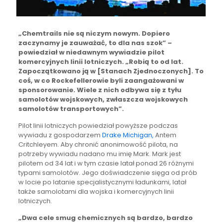
„Chemtrails nie są niczym nowym. Dopiero
zaczynamy je zauważać, to dla nas szok” –
powiedział w niedawnym wywiadzie pilot
komercyjnych linii lotniczych. „Robią to od lat.
Zapoczątkowano ją w [Stanach Zjednoczonych]. To
coś, w co Rockefellerowie byli zaangażowani w
sponsorowanie. Wiele z nich odbywa się z tyłu
samolotów wojskowych, zwłaszcza wojskowych
samolotów transportowych”.
Pilot linii lotniczych powiedział powyższe podczas
wywiadu z gospodarzem
Drake Michigan,
Antem
Critchleyem. Aby chronić anonimowość pilota, na
potrzeby wywiadu nadano mu imię Mark. Mark jest
pilotem od 34 lat i w tym czasie latał ponad 26 różnymi
typami samolotów. Jego doświadczenie sięga od prób
w locie po latanie specjalistycznymi ładunkami, latał
także samolotami dla wojska i komercyjnych linii
lotniczych.
„Dwa cele smug chemicznych są bardzo, bardzo