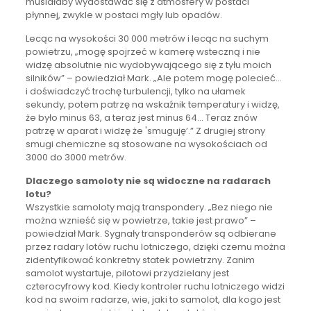
musiałaby wydostawać się z atmosfery w postaci
płynnej, zwykle w postaci mgły lub opadów.
Lecąc na wysokości 30 000 metrów i lecąc na suchym
powietrzu, „mogę spojrzeć w kamerę wsteczną i nie
widzę absolutnie nic wydobywającego się z tyłu moich
silników” – powiedział Mark. „Ale potem mogę polecieć…
i doświadczyć trochę turbulencji, tylko na ułamek
sekundy, potem patrzę na wskaźnik temperatury i widzę,
że było minus 63, a teraz jest minus 64… Teraz znów
patrzę w aparat i widzę że 'smuguję’.” Z drugiej strony
smugi chemiczne są stosowane na wysokościach od
3000 do 3000 metrów.
Dlaczego samoloty nie są widoczne na radarach
lotu?
Wszystkie samoloty mają transpondery. „Bez niego nie
można wznieść się w powietrze, takie jest prawo” –
powiedział Mark. Sygnały transponderów są odbierane
przez radary lotów ruchu lotniczego, dzięki czemu można
zidentyfikować konkretny statek powietrzny. Zanim
samolot wystartuje, pilotowi przydzielany jest
czterocyfrowy kod. Kiedy kontroler ruchu lotniczego widzi
kod na swoim radarze, wie, jaki to samolot, dla kogo jest