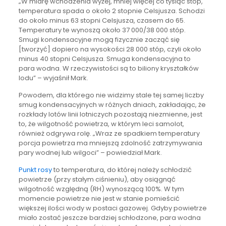
„W miarę wchodzenia wyżej, mniej więcej co tysiąc stóp,
temperatura spada o około 2 stopnie Celsjusza. Schodzi
do około minus 63 stopni Celsjusza, czasem do 65.
Temperatury te wynoszą około 37 000/38 000 stóp.
Smugi kondensacyjne mogą fizycznie zacząć się
[tworzyć] dopiero na wysokości 28 000 stóp, czyli około
minus 40 stopni Celsjusza. Smuga kondensacyjna to
para wodna. W rzeczywistości są to biliony kryształków
lodu” – wyjaśnił Mark.
Powodem, dla którego nie widzimy stale tej samej liczby
smug kondensacyjnych w różnych dniach, zakładając, że
rozkłady lotów linii lotniczych pozostają niezmienne, jest
to, że wilgotność powietrza, w którym leci samolot,
również odgrywa rolę. „Wraz ze spadkiem temperatury
porcja powietrza ma mniejszą zdolność zatrzymywania
pary wodnej lub wilgoci” – powiedział Mark.
Punkt rosy
to temperatura, do której należy schłodzić
powietrze (przy stałym ciśnieniu), aby osiągnąć
wilgotność względną (RH) wynoszącą 100%. W tym
momencie powietrze nie jest w stanie pomieścić
większej ilości wody w postaci gazowej. Gdyby powietrze
miało zostać jeszcze bardziej schłodzone, para wodna