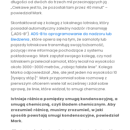
długości od dwóch do trzech mil przecinających ją .
„Ciekawe jest to, że pozostali tam przez 40 minut” –
powiedział Mark.
Skontaktował się z kolegą z lokalnego lotniska, który
posiadał automatyczny zależny nadzór i transmisję
(„ADS-B”).
ADS-B to oprogramowanie do nadzoru lub
śledzenia
, które opiera się na tym, że samoloty lub
pojazdy lotniskowe transmitują swoją tożsamość,
pozycję i inne informacje pochodzące z systemu
pokładowego. Mark zapytał swojego kolegę, czy nad
lotniskiem przeleciał samolot, który leciał na wysokości
około 3000–3000 metrów, „robiąc faliste linie”. Kolega
Marka odpowiedział: „Nie, ale jest jeden na wysokości 10
[tysięcy stóp]”. Mark przypomniał sobie rozmowę z
pierwszym oficerem wiele lat wcześniej i zdał sobie
sprawę, że linie, które widział, to smugi chemiczne.
Istnieje różnica pomiędzy smugą kondensacyjną, a
smugą chemiczną, czyli śladem chemicznym. Aby
zrozumieć różnicę, musimy zrozumieć, w jaki
sposób powstają smugi kondensacyjne, powiedział
Mark.