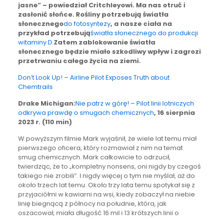
jasne” – powiedział Critchleyowi. Ma nas otruć i
zasłonić słońce. Rośliny potrzebują światła
słonecznego
do fotosyntezy
, a nasze ciała na
przykład potrzebują
światła słonecznego do produkcji
witaminy D.
Zatem zablokowanie światła
słonecznego będzie miało szkodliwy wpływ i zagrozi
przetrwaniu całego życia na ziemi.
Don’t Look Up! – Airline Pilot Exposes Truth about
Chemtrails
Drake Michigan:
Nie patrz w górę! – Pilot linii lotniczych
odkrywa prawdę o smugach chemicznych
, 16 sierpnia
2023 r. (110 min)
W powyższym filmie Mark wyjaśnił, że wiele lat temu miał
pierwszego oficera, który rozmawiał z nim na temat
smug chemicznych. Mark całkowicie to odrzucił,
twierdząc, że to „kompletny nonsens, oni nigdy by czegoś
takiego nie zrobili”. I nigdy więcej o tym nie myślał, aż do
około trzech lat temu. Około trzy lata temu spotykał się z
przyjaciółmi w kawiarni na wsi, kiedy zobaczył na niebie
linię biegnącą z północy na południe, która, jak
oszacował, miała długość 16 mil i 13 krótszych linii o