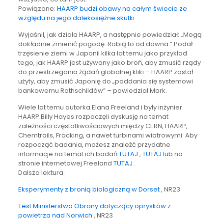
Powiązane:
HAARP budzi obawy na całym świecie ze
względu na jego dalekosiężne skutki
Wyjaśnił, jak działa HAARP, a następnie powiedział: „Mogą
dokładnie zmienić pogodę. Robią to od dawna.” Podał
trzęsienie ziemi w Japonii kilka lat temu jako przykład
tego, jak HAARP jest używany jako broń, aby zmusić rządy
do przestrzegania żądań globalnej kliki – HAARP został
użyty, aby zmusić Japonię do „poddania się systemowi
bankowemu Rothschildów” – powiedział Mark.
Wiele lat temu autorka Elana Freeland i były inżynier
HAARP Billy Hayes rozpoczęli dyskusję na temat
zależności częstotliwościowych między CERN, HAARP,
Chemtrails, Fracking, a nawet turbinami wiatrowymi. Aby
rozpocząć badania, możesz znaleźć przydatne
informacje na temat ich badań
TUTAJ
,
TUTAJ
lub na
stronie internetowej Freeland
TUTAJ
.
Dalsza lektura:
Eksperymenty z bronią biologiczną w Dorset
, NR23
Test Ministerstwa Obrony dotyczący oprysków z
powietrza nad Norwich
, NR23