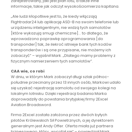
zarejestrowany, jaki jest plan lotu, a także inne
informacje, takie jak odczyt wysokościomierza kapitana.
„Ale ludzi kłopotliwe jest to, że kiedy włączają
Flightradar24 lub aplikację ASD-B na swoim telefonie lub
urządzeniu inteligentnym, nie widzą tych samolotów
[które wykazują smugi chemiczne]… to dlatego, że
wprowadzono poprawkę oprogramowania [do
transponder] tak, że ilekroć istnieje bank tych kodów
transponderów i są one przypisane, nie możemy ich
zobaczyć” – wyjaśnił Mark. „Dlatego mamy problemy z
fizycznym namierzeniem tych samolotów”.
CAA wie, co robi
W dniu, w którym Mark zobaczył długi szlak północ-
południe przecinany przez 13 innych osób, Markowi udało
się uzyskać rejestrację samolotu od swojego kolegi na
lokalnym lotnisku. Dzięki rejestracji badania Marka
doprowadziły do powstania brytyjskiej firmy 2Excel
Aviation Broadsword.
Firma 2Excel została założona przez dwóch byłych
pilotów Królewskich Sił Powietrznych, a jej dyrektorem
generalnym jest Andy Offer. Oferta miała już partnera
biznesowego, który „wycofał się” – powiedział Mark.