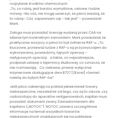
rozpylanie środków chemicznych.
„To, co robią, jest bardzo wymyślone, celowe i ludzie
mówią: «No cóż, nie mogę uwierzyć, że piloci wiedzą, że
to robią». Cóż, zapewniam cię – tak jest” – powiedział
Mark.
Załoga musi posiadać licencję wydaną przez CAA na
latanie tym konkretnym samolotem. Mark powiedział, że
praktycznie wszyscy ci piloci to byli żołnierze RAF-u. „To
kluczowe, ponieważ ludzie z RAF-u są przyzwyczajeni do
wykonywania, powiedzmy, tajnych operacji –
nietypowych operacji… a także, co najważniejsze,
podpisali ustawę o tajemnicy służbowej, co oznacza, że
nie rozmawiają… Co ciekawe, prawie wyłącznie
inżynierowie obsługujące dwa B727 [2Excel] również
należą do byłych RAF-ów”.
Jeśli piloci zabierają na pokład jakiekolwiek towary
niebezpieczne, niezależnie od tego, czy są to ciecze, czy
radioizotopy do aparatów rentgenowskich, kapitan musi
posiadać dokument zwany Zawiadomieniem dla
kapitana („NOTOC”). NOTOC zawiera szczegółowe
informacje na temat wszystkich towarów
niebezpiecznych znajdujących się na pokładzie