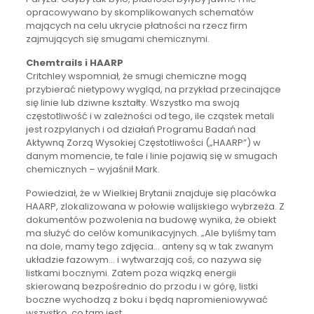
opracowywano by skomplikowanych schematów
mających na celu ukrycie płatności na rzecz firm
zajmujących się smugami chemicznymi.
Chemtrails i HAARP
Critchley wspomniał, że smugi chemiczne mogą
przybierać nietypowy wygląd, na przykład przecinające
się linie lub dziwne kształty. Wszystko ma swoją
częstotliwość i w zależności od tego, ile cząstek metali
jest rozpylanych i od działań Programu Badań nad
Aktywną Zorzą Wysokiej Częstotliwości („HAARP”) w
danym momencie, te fale i linie pojawią się w smugach
chemicznych – wyjaśnił Mark.
Powiedział, że w Wielkiej Brytanii znajduje się placówka
HAARP, zlokalizowana w połowie walijskiego wybrzeża. Z
dokumentów pozwolenia na budowę wynika, że obiekt
ma służyć do celów komunikacyjnych. „Ale byliśmy tam
na dole, mamy tego zdjęcia… anteny są w tak zwanym
układzie fazowym… i wytwarzają coś, co nazywa się
listkami bocznymi. Zatem poza wiązką energii
skierowaną bezpośrednio do przodu i w górę, listki
boczne wychodzą z boku i będą napromieniowywać
wszystko, co tam jest.