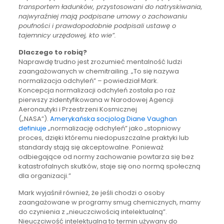
transportem ładunków, przystosowani do natryskiwania,
najwyraźniej mają podpisane umowy o zachowaniu
poufności i prawdopodobnie podpisali ustawę o
tajemnicy urzędowej, kto wie”.
Dlaczego to robią?
Naprawdę trudno jest zrozumieć mentalność ludzi
zaangażowanych w chemitrailing. „To się nazywa
normalizacja odchyleń” – powiedział Mark.
Koncepcja normalizacji odchyleń została po raz
pierwszy zidentyfikowana w Narodowej Agencji
Aeronautyki i Przestrzeni Kosmicznej
(„NASA”).
Amerykańska socjolog Diane Vaughan
definiuje
„normalizację odchyleń” jako „stopniowy
proces, dzięki któremu niedopuszczalne praktyki lub
standardy stają się akceptowalne. Ponieważ
odbiegające od normy zachowanie powtarza się bez
katastrofalnych skutków, staje się ono normą społeczną
dla organizacji.”
Mark wyjaśnił również, że jeśli chodzi o osoby
zaangażowane w programy smug chemicznych, mamy
do czynienia z „nieuczciwością intelektualną”.
Nieuczciwość intelektualna to termin używany do