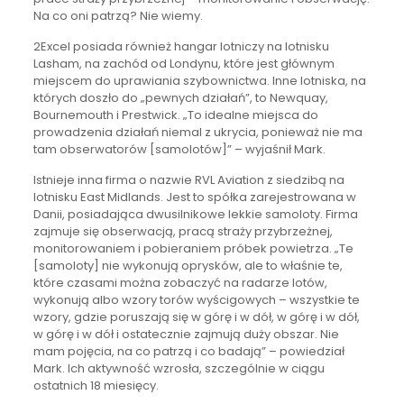
Na co oni patrzą? Nie wiemy.
2Excel posiada również hangar lotniczy na lotnisku
Lasham, na zachód od Londynu, które jest głównym
miejscem do uprawiania szybownictwa. Inne lotniska, na
których doszło do „pewnych działań”, to Newquay,
Bournemouth i Prestwick. „To idealne miejsca do
prowadzenia działań niemal z ukrycia, ponieważ nie ma
tam obserwatorów [samolotów]” – wyjaśnił Mark.
Istnieje inna firma o nazwie RVL Aviation z siedzibą na
lotnisku East Midlands. Jest to spółka zarejestrowana w
Danii, posiadająca dwusilnikowe lekkie samoloty. Firma
zajmuje się obserwacją, pracą straży przybrzeżnej,
monitorowaniem i pobieraniem próbek powietrza. „Te
[samoloty] nie wykonują oprysków, ale to właśnie te,
które czasami można zobaczyć na radarze lotów,
wykonują albo wzory torów wyścigowych – wszystkie te
wzory, gdzie poruszają się w górę i w dół, w górę i w dół,
w górę i w dół i ostatecznie zajmują duży obszar. Nie
mam pojęcia, na co patrzą i co badają” – powiedział
Mark. Ich aktywność wzrosła, szczególnie w ciągu
ostatnich 18 miesięcy.