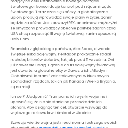
mający na celu ustanowienie nowego porządku
światowego i konsolidację kontroli pod rządami rządu
światowego. Teraz czas się kończy, a globalistyczne
upiory próbują wprowadzić swoje plany w życie, zanim
będzie za późno. Jak zauważył RFK, anonimowi mężczyźni
ze smyczami prowadzący obecnie politykę zagraniczną
USA chcą rozpocząć III wojnę światową, zanim opuszczą
Biały Dom.
Finansista z głębokiego państwa, Alex Soros, otwarcie
świętuje eskalację wojny. Pentagon praktycznie stracił
rachubę bilionów dolarów, tak jak przed 11 września. Oni
już nawet nie udają. Dążenie do trzeciej wojny światowej
jest otwarte, a globalne elity w Davos, z ich „Młodymi
Globalnymi Liderami” zainstalowanymi w kluczowych
zachodnich rządach, takich jak Kanada i Wielka Brytania,
są na misji.
Ich cel? „Uodpornić” Trumpa na ich wysiłki wojenne i
upewnić się, że nic nie stanie na przeszkodzie ich
planom. Aby osiągnąć ten cel, otwarcie wzywają do
większego rozlewu krwi i śmierci w Ukrainie.
Szwecja wie, że wojna jest nieuchronna i ostrzega swoich
obywateli, aby
gromadzili zapasy żywności i wody
w