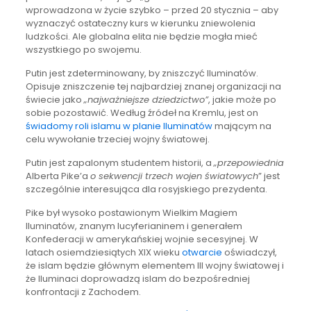
wprowadzona w życie szybko – przed 20 stycznia – aby
wyznaczyć ostateczny kurs w kierunku zniewolenia
ludzkości. Ale globalna elita nie będzie mogła mieć
wszystkiego po swojemu.
Putin jest zdeterminowany, by zniszczyć Iluminatów.
Opisuje zniszczenie tej najbardziej znanej organizacji na
świecie jako
„najważniejsze dziedzictwo”
, jakie może po
sobie pozostawić. Według źródeł na Kremlu, jest on
świadomy roli islamu w planie Iluminatów
mającym na
celu wywołanie trzeciej wojny światowej.
Putin jest zapalonym studentem historii, a
„przepowiednia
Alberta Pike’a
o sekwencji trzech wojen światowych
” jest
szczególnie interesująca dla rosyjskiego prezydenta.
Pike był wysoko postawionym Wielkim Magiem
Iluminatów, znanym lucyferianinem i generałem
Konfederacji w amerykańskiej wojnie secesyjnej. W
latach osiemdziesiątych XIX wieku
otwarcie
oświadczył,
że islam będzie głównym elementem III wojny światowej i
że Iluminaci doprowadzą islam do bezpośredniej
konfrontacji z Zachodem.