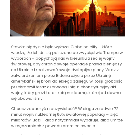
Stawka nigdy nie była wyższa. Globalne elity – które
wiedzą, że ich dni są policzone po zwycięstwie Trumpa w
wyborach – popychają nas w kierunku trzeciej wojny
światowej, aby chronić swoje operacje prania pieniędzy
na Ukrainie i realizować swoje dystopijne plany. Wraz z
zatwierdzeniem przez Bidena użycia przez Ukrainę
amerykańskiej broni dalekiego zasięgu w Rosji, globaliści
przekroczyli teraz czerwoną linię: niekonstytucyjny akt
wojny, który grozi katastrofą nuklearną, której od dawna
się obawialiśmy.
Chcesz zobaczyć rzeczywistość? W ciągu zaledwie 72
minut wojny nuklearnej 60% światowej populacji – pięć
miliardów ludzi – albo natychmiast wyparuje, albo umrze
w męczarniach z powodu promieniowania.