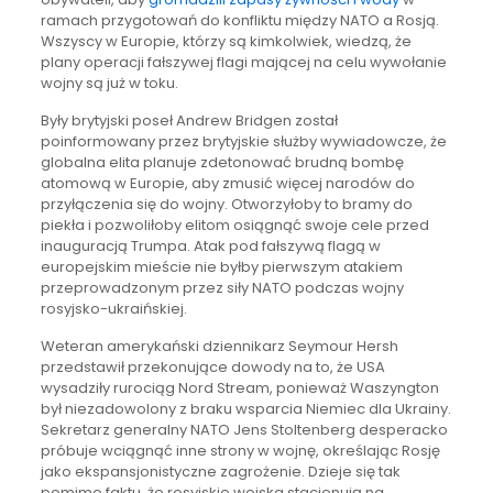
ramach przygotowań do konfliktu między NATO a Rosją.
Wszyscy w Europie, którzy są kimkolwiek, wiedzą, że
plany operacji fałszywej flagi mającej na celu wywołanie
wojny są już w toku.
Były brytyjski poseł Andrew Bridgen został
poinformowany przez brytyjskie służby wywiadowcze, że
globalna elita planuje zdetonować brudną bombę
atomową w Europie, aby zmusić więcej narodów do
przyłączenia się do wojny. Otworzyłoby to bramy do
piekła i pozwoliłoby elitom osiągnąć swoje cele przed
inauguracją Trumpa. Atak pod fałszywą flagą w
europejskim mieście nie byłby pierwszym atakiem
przeprowadzonym przez siły NATO podczas wojny
rosyjsko-ukraińskiej.
Weteran amerykański dziennikarz Seymour Hersh
przedstawił przekonujące dowody na to, że USA
wysadziły rurociąg Nord Stream, ponieważ Waszyngton
był niezadowolony z braku wsparcia Niemiec dla Ukrainy.
Sekretarz generalny NATO Jens Stoltenberg desperacko
próbuje wciągnąć inne strony w wojnę, określając Rosję
jako ekspansjonistyczne zagrożenie. Dzieje się tak
pomimo faktu, że rosyjskie wojska stacjonują na