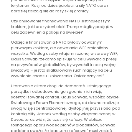
terytorium Rosji od dziesięcioleci, a siły NATO coraz
bardziej zbliżają się do rosyjskiej granicy.
Czy anulowanie finansowania NATO jest najlepszym
krokiem, jaki prezydent elekt Trump mógłby podjąć w
celu zapewnienia pokoju na świecie?
Odcięcie finansowania NATO byłoby odważnym
pierwszym krokiem, ale odwołanie WEF zmieniłoby
wszystko. Według osoby wtajemniczonej w sprawy WEF,
Klaus Schwab rzekomo spiskuje w celu wywarcia presji
na przywódców globalistów, by wywołali trzecią wojnę
światową – jest to skalkulowany ruch mający na celu
wywołanie chaosu i zniszczenia. Ostateczny cel?
Utorowanie elitom drogi do demontażu istniejącego
porządku i odbudowania go zgodnie z ich wizją
scentralizowanej kontroli. Klaus Schwab, współzałożyciel
Światowego Forum Ekonomicznego, od dawna realizuje
swoją wizję scentralizowanej, dystopijnej przyszłości pod
kontrolą elity. Jednak według osoby wtajemniczonej w
Davos, teraz widzi, że czas się kończy. W obliczu
rosnącego oporu wobec planów globalistów, Schwab
podobno uważa, że jego „gra końcowa” musi zostać