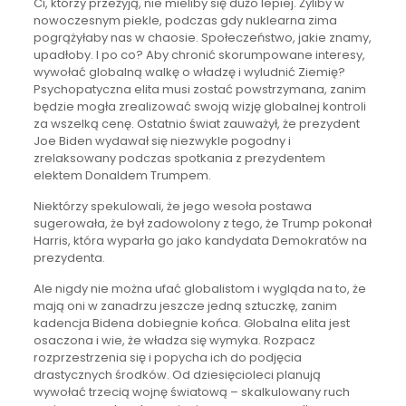
Ci, którzy przeżyją, nie mieliby się dużo lepiej. Żyliby w
nowoczesnym piekle, podczas gdy nuklearna zima
pogrążyłaby nas w chaosie. Społeczeństwo, jakie znamy,
upadłoby. I po co? Aby chronić skorumpowane interesy,
wywołać globalną walkę o władzę i wyludnić Ziemię?
Psychopatyczna elita musi zostać powstrzymana, zanim
będzie mogła zrealizować swoją wizję globalnej kontroli
za wszelką cenę. Ostatnio świat zauważył, że prezydent
Joe Biden wydawał się niezwykle pogodny i
zrelaksowany podczas spotkania z prezydentem
elektem Donaldem Trumpem.
Niektórzy spekulowali, że jego wesoła postawa
sugerowała, że był zadowolony z tego, że Trump pokonał
Harris, która wyparła go jako kandydata Demokratów na
prezydenta.
Ale nigdy nie można ufać globalistom i wygląda na to, że
mają oni w zanadrzu jeszcze jedną sztuczkę, zanim
kadencja Bidena dobiegnie końca. Globalna elita jest
osaczona i wie, że władza się wymyka. Rozpacz
rozprzestrzenia się i popycha ich do podjęcia
drastycznych środków. Od dziesięcioleci planują
wywołać trzecią wojnę światową – skalkulowany ruch