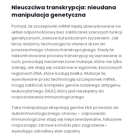
Nieuczciwa transkrypcja:
nieudana
manipulacja genetyczna
Pomysł, że szczepionki mRNA będą ukierunkowane na
układ odpornościowy bez zakłócania szerszych funkcji
genetycznych, zawsze był pobożnym życzeniem. Jak
teraz widzimy, technologia ta otwiera drzwi do
powszechnego chaosu transkrypcyjnego. Kiedy te
niekontrolowane procesy transkrypcji są wprawiane w
ruch, powodują niezamierzone mutacje, które nie tylko
znikają, ale stają się osadzone w egzomie, kluczowych
regionach DNA, które kodują białka. Mutacje te,
wywoływane przez technologię szczepionek mRNA,
mogą zakłócać kompleks genów ludzkiego antygenu
leukocytarnego (HLA), który jest niezbędny do
rozpoznawania immunologicznego.
Taka manipulacja ekspresją genów HLA prowadzi do
autoimmunologicznego chaosu – odpowiedzi
immunologiczne stają się nieprzewidywalne, fałszywie
rozpoznając zdrowe komórki jako zagrożenie i
wywołując szkodliwy stan zapalny.