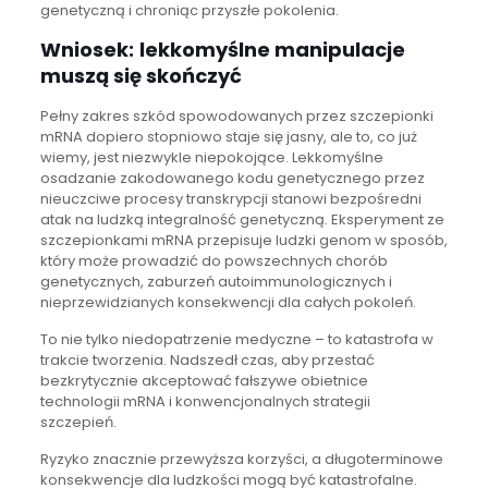
genetyczną i chroniąc przyszłe pokolenia.
Wniosek:
lekkomyślne manipulacje
muszą się skończyć
Pełny zakres szkód spowodowanych przez szczepionki
mRNA dopiero stopniowo staje się jasny, ale to, co już
wiemy, jest niezwykle niepokojące. Lekkomyślne
osadzanie zakodowanego kodu genetycznego przez
nieuczciwe procesy transkrypcji stanowi bezpośredni
atak na ludzką integralność genetyczną. Eksperyment ze
szczepionkami mRNA przepisuje ludzki genom w sposób,
który może prowadzić do powszechnych chorób
genetycznych, zaburzeń autoimmunologicznych i
nieprzewidzianych konsekwencji dla całych pokoleń.
To nie tylko niedopatrzenie medyczne – to katastrofa w
trakcie tworzenia. Nadszedł czas, aby przestać
bezkrytycznie akceptować fałszywe obietnice
technologii mRNA i konwencjonalnych strategii
szczepień.
Ryzyko znacznie przewyższa korzyści, a długoterminowe
konsekwencje dla ludzkości mogą być katastrofalne.