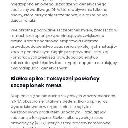
międzypokoleniowego uszkodzenia genetycznego –
spuścizny wadliwego DNA, która wpływa nie tylko na
osoby, które otrzymały szczepionkę, ale także na ich
dzieci i wnuki.
Wielokrotne podawanie szczepionek mRNA, zwłaszcza w
ramach szczepień przypominających, zwiększa to
ryzyko. Każda dodatkowa ekspozycja zwiększa
prawdopodobieństwo osadzenia się kolejnych mutacji w
kodzie genetycznym. Ciągłe przepisywanie instrukcji
komórkowych zwiększa prawdopodobieństwo
katastrofalnych błędów transkrypcji i napędza eskalujący
cykl manipulacji genetycznych.
Białka spike:
Toksyczni posłańcy
szczepionek mRNA
Skupienie się na białkach szczytowych w szczepionkach
mRNA okazało się fatalnym błędem. Białka spike, raz
wyprodukowane w organizmie, nie są tylko
nieszkodliwym produktem ubocznym – działają jak
substancje toksyczne. Białko spike wywołuje stres
oksydacyjny (ROS), który niszczy procesy komórkowe,