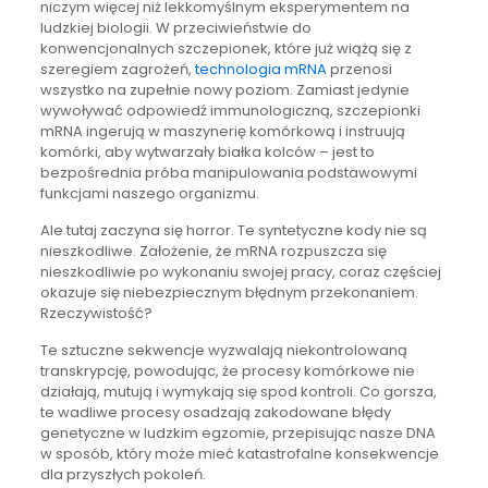
niczym więcej niż lekkomyślnym eksperymentem na
ludzkiej biologii. W przeciwieństwie do
konwencjonalnych szczepionek, które już wiążą się z
szeregiem zagrożeń,
technologia mRNA
przenosi
wszystko na zupełnie nowy poziom. Zamiast jedynie
wywoływać odpowiedź immunologiczną, szczepionki
mRNA ingerują w maszynerię komórkową i instruują
komórki, aby wytwarzały białka kolców – jest to
bezpośrednia próba manipulowania podstawowymi
funkcjami naszego organizmu.
Ale tutaj zaczyna się horror. Te syntetyczne kody nie są
nieszkodliwe. Założenie, że mRNA rozpuszcza się
nieszkodliwie po wykonaniu swojej pracy, coraz częściej
okazuje się niebezpiecznym błędnym przekonaniem.
Rzeczywistość?
Te sztuczne sekwencje wyzwalają niekontrolowaną
transkrypcję, powodując, że procesy komórkowe nie
działają, mutują i wymykają się spod kontroli. Co gorsza,
te wadliwe procesy osadzają zakodowane błędy
genetyczne w ludzkim egzomie, przepisując nasze DNA
w sposób, który może mieć katastrofalne konsekwencje
dla przyszłych pokoleń.