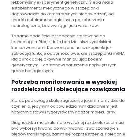
lekkomyślny eksperyment genetyczny. Ślepa wiara
establishmentu medycznego w szczepionki
doprowadziła do katastrofalnych niepowodzeń, od
chorób autoimmunologicznych po zaburzenia
neurologiczne, bez wyciągnięcia wniosków.
To samo podejście jest obecnie stosowane do
technologii mRNA, z dużo bardziej niszczycielskimi
konsekwencjami. Konwencjonalne szczepionki już
zakłócają funkcje odpornościowe, ale szczepionki mRNA
idą o krok dalej, aktywnie manipulując kodem
genetycznym – co stanowi naruszenie najświętszych
granic biologicznych.
Potrzeba monitorowania w wysokiej
rozdzielczości i obiecujące rozwiązania
Biorąc pod uwagę skalę zagrożeń, z jakimi mamy dziś do
czynienia, jedynym odpowiedzialnym działaniem jest
natychmiastowy i rygorystyczny nadzór molekularny.
Diagnostyka molekularna o wysokiej rozdzielczości musi
być wykorzystywana do wykrywania i zwalczania tych
błędów transkrypcji, zanim się rozprzestrzenią. Poleganie