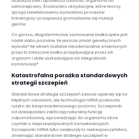
uszkadza DNA i upośledza zdolność organizmu do
samonaprawy. Środowisko oksydacyjne, które tworzy,
sprzyja niewłaściwemu wyzwalaniu procesów
transkrypcji i przyspiesza gromadzenie się mutacji
genów.
Co gorsza, długoterminowe zachowanie białka spike jest
nadal słabo poznane. Ile jeszcze zmian genetycznych
wywoła? Ile istnień zostanie nieodwracalnie zmienionych
przez to toksyczne białko przepływające przez ich
organizm i stale uszkadzające ich integralność
komórkową?
Katastrofalna porażka standardowych
strategii szczepień
Standardowe strategie szczepień zawsze opierały się na
błędnych zasadach, ale technologia mRNA podniosła
ryzyko do bezprecedensowego poziomu. Szczepionki
od dziesięcioleci zakłócają naturalną funkcję
odpornościową, wprowadzając do organizmu obce
czynniki o nieprzewidywalnych konsekwencjach.
Szczepionki mRNA tylko zwiększyły to niebezpieczeństwo,
zmieniając standardowe strategie szczepień w