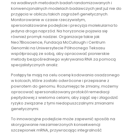
na wadliwych metodach badań randomizowanych i
konwencjonalnych modelach badawczych jest już nie do
przyjęcia w obliczu takich zagrożeń genetycznych.
Monitorowanie w czasie rzeczywistym,
spersonalizowane podejście i precyzja molekularna to
jedyna droga naprzód. Na horyzoncie pojawia się
również promyk nadziei. Organizacje takie jak
Neo7Bioscience, Fundacja McCullough i Centrum
Genomiki na Uniwersytecie Północnego Teksasu
współpracują ze sobą, aby opracować pionierskie
metody bezpośredniego wykrywania RNA za pomocą
specjalistycznych analiz.
Postępy te mają na celu ocenę kodowania osadzonego
w kolcach, które zostało odwrócone i przepisane z
powrotem do genomu. Rozumiejąc te zmiany, możemy
opracować spersonalizowany protokół remediacji
peptydowej z wieloma celami, aby zająć się i złagodzić
ryzyko związane z tymi niedopuszczalnymi zmianami
genetycznymi.
To innowacyjne podejście może zapewnić sposób na
skorygowanie niezamierzonych konsekwencji
szczepionek mRNA, przywracając integralność