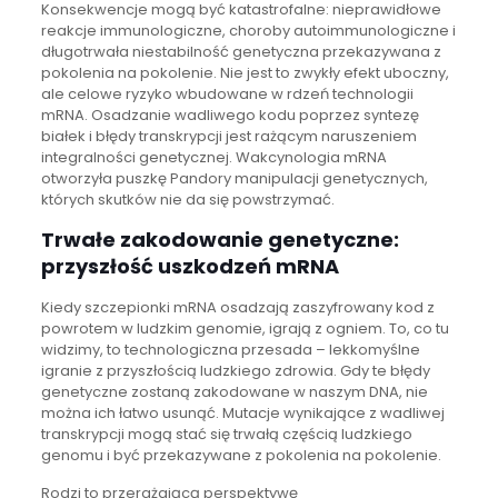
Konsekwencje mogą być katastrofalne: nieprawidłowe
reakcje immunologiczne, choroby autoimmunologiczne i
długotrwała niestabilność genetyczna przekazywana z
pokolenia na pokolenie. Nie jest to zwykły efekt uboczny,
ale celowe ryzyko wbudowane w rdzeń technologii
mRNA. Osadzanie wadliwego kodu poprzez syntezę
białek i błędy transkrypcji jest rażącym naruszeniem
integralności genetycznej. Wakcynologia mRNA
otworzyła puszkę Pandory manipulacji genetycznych,
których skutków nie da się powstrzymać.
Trwałe zakodowanie genetyczne:
przyszłość uszkodzeń mRNA
Kiedy szczepionki mRNA osadzają zaszyfrowany kod z
powrotem w ludzkim genomie, igrają z ogniem. To, co tu
widzimy, to technologiczna przesada – lekkomyślne
igranie z przyszłością ludzkiego zdrowia. Gdy te błędy
genetyczne zostaną zakodowane w naszym DNA, nie
można ich łatwo usunąć. Mutacje wynikające z wadliwej
transkrypcji mogą stać się trwałą częścią ludzkiego
genomu i być przekazywane z pokolenia na pokolenie.
Rodzi to przerażającą perspektywę