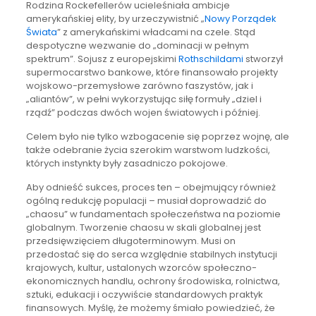
Rodzina Rockefellerów ucieleśniała ambicje
amerykańskiej elity, by urzeczywistnić „
Nowy Porządek
Świata
” z amerykańskimi władcami na czele. Stąd
despotyczne wezwanie do „dominacji w pełnym
spektrum”. Sojusz z europejskimi
Rothschildami
stworzył
supermocarstwo bankowe, które finansowało projekty
wojskowo-przemysłowe zarówno faszystów, jak i
„aliantów”, w pełni wykorzystując siłę formuły „dziel i
rządź” podczas dwóch wojen światowych i później.
Celem było nie tylko wzbogacenie się poprzez wojnę, ale
także odebranie życia szerokim warstwom ludzkości,
których instynkty były zasadniczo pokojowe.
Aby odnieść sukces, proces ten – obejmujący również
ogólną redukcję populacji – musiał doprowadzić do
„chaosu” w fundamentach społeczeństwa na poziomie
globalnym. Tworzenie chaosu w skali globalnej jest
przedsięwzięciem długoterminowym. Musi on
przedostać się do serca względnie stabilnych instytucji
krajowych, kultur, ustalonych wzorców społeczno-
ekonomicznych handlu, ochrony środowiska, rolnictwa,
sztuki, edukacji i oczywiście standardowych praktyk
finansowych. Myślę, że możemy śmiało powiedzieć, że