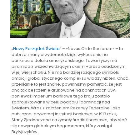
„
Nowy Porządek Świata
” – »Novus Ordo Seclorum« – to
dobrze znany przydomek dzięki wytłoczeniu na
banknocie dolara amerykańskiego. Towarzyszy mu
piramida z wszechwidzącym okiem Horusa osadzonym
w jej wierzchołku. Nie ma bardziej rażącego symbolu
ambicji globalistycznego kompleksu władzy niż ten. Choć
przesłanie to jest znane, powinniśmy pamiętać, że jest
ono tak bezczelnie drukowane na banknotach USA,
ponieważ imperium bankowe tego kraju zostało
zaprojektowane w celu podboju i dominacji nad
światem. Wraz z założeniem Rezerwy Federalnej jako
publiczno-prywatnej instytucji bankowej w 1913 roku,
Stany Zjednoczone otrzymały środki finansowe, aby stać
się nowym globalnym hegemonem, który zastąpi
Brytyjczyków.