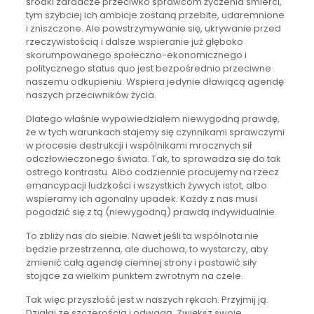
środki zaradcze przeciwko sprawcom życzenia śmierci,
tym szybciej ich ambicje zostaną przebite, udaremnione
i zniszczone. Ale powstrzymywanie się, ukrywanie przed
rzeczywistością i dalsze wspieranie już głęboko
skorumpowanego społeczno-ekonomicznego i
politycznego status quo jest bezpośrednio przeciwne
naszemu odkupieniu. Wspiera jedynie dławiącą agendę
naszych przeciwników życia.
Dlatego właśnie wypowiedziałem niewygodną prawdę,
że w tych warunkach stajemy się czynnikami sprawczymi
w procesie destrukcji i wspólnikami mrocznych sił
odczłowieczonego świata. Tak, to sprowadza się do tak
ostrego kontrastu. Albo codziennie pracujemy na rzecz
emancypacji ludzkości i wszystkich żywych istot, albo
wspieramy ich agonalny upadek. Każdy z nas musi
pogodzić się z tą (niewygodną) prawdą indywidualnie.
To zbliży nas do siebie. Nawet jeśli ta wspólnota nie
będzie przestrzenna, ale duchowa, to wystarczy, aby
zmienić całą agendę ciemnej strony i postawić siły
stojące za wielkim punktem zwrotnym na czele.
Tak więc przyszłość jest w naszych rękach. Przyjmij ją.
Działaj ze szczerością i odwagą. Zwiększ swoje