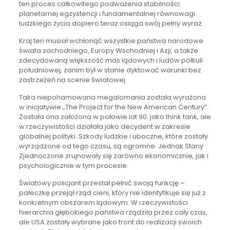
ten proces całkowitego podważenia stabilności
planetarnej egzystencji i fundamentalnej równowagi
ludzkiego życia dopiero teraz osiąga swój pełny wyraz.
Kraj ten musiał wchłonąć wszystkie państwa narodowe
świata zachodniego, Europy Wschodniej i Azji, a także
zdecydowaną większość mas lądowych i ludów półkuli
południowej, zanim był w stanie dyktować warunki bez
zastrzeżeń na scenie światowej.
Taka niepohamowana megalomania została wyrażona
w inicjatywie „The Project for the New American Century”.
Została ona założona w połowie lat 90. jako think tank, ale
w rzeczywistości działała jako decydent w zakresie
globalnej polityki. Szkody ludzkie i uboczne, które zostały
wyrządzone od tego czasu, są ogromne. Jednak Stany
Zjednoczone zrujnowały się zarówno ekonomicznie, jak i
psychologicznie w tym procesie.
Światowy policjant przestał pełnić swoją funkcję –
pałeczkę przejął rząd cieni, który nie identyfikuje się już z
konkretnym obszarem lądowym. W rzeczywistości
hierarchia głębokiego państwa rządziła przez cały czas,
ale USA zostały wybrane jako front do realizacji swoich