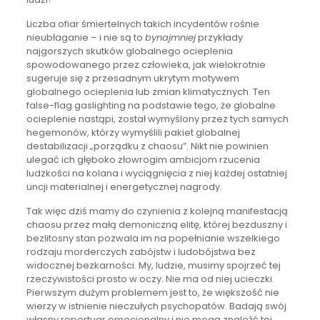
Liczba ofiar śmiertelnych takich incydentów rośnie
nieubłaganie – i nie są to
bynajmniej
przykłady
najgorszych skutków globalnego ocieplenia
spowodowanego przez człowieka, jak wielokrotnie
sugeruje się z przesadnym ukrytym motywem
globalnego ocieplenia lub zmian klimatycznych. Ten
false-flag gaslighting na podstawie tego, że globalne
ocieplenie nastąpi, został wymyślony przez tych samych
hegemonów, którzy wymyślili pakiet globalnej
destabilizacji „porządku z chaosu”. Nikt nie powinien
ulegać ich głęboko złowrogim ambicjom rzucenia
ludzkości na kolana i wyciągnięcia z niej każdej ostatniej
uncji materialnej i energetycznej nagrody.
Tak więc dziś mamy do czynienia z kolejną manifestacją
chaosu przez małą demoniczną elitę, której bezduszny i
bezlitosny stan pozwala im na popełnianie wszelkiego
rodzaju morderczych zabójstw i ludobójstwa bez
widocznej bezkarności. My, ludzie, musimy spojrzeć tej
rzeczywistości prosto w oczy. Nie ma od niej ucieczki.
Pierwszym dużym problemem jest to, że większość nie
wierzy w istnienie nieczułych psychopatów. Badają swój
własny repertuar emocjonalny i nie mogą znaleźć tej