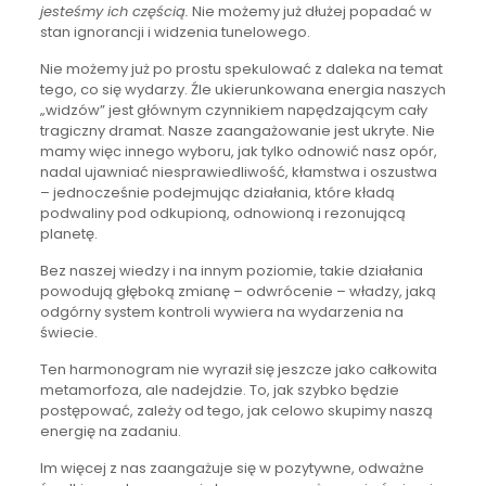
jesteśmy ich częścią.
Nie możemy już dłużej popadać w
stan ignorancji i widzenia tunelowego.
Nie możemy już po prostu spekulować z daleka na temat
tego, co się wydarzy. Źle ukierunkowana energia naszych
„widzów” jest głównym czynnikiem napędzającym cały
tragiczny dramat. Nasze zaangażowanie jest ukryte. Nie
mamy więc innego wyboru, jak tylko odnowić nasz opór,
nadal ujawniać niesprawiedliwość, kłamstwa i oszustwa
– jednocześnie podejmując działania, które kładą
podwaliny pod odkupioną, odnowioną i rezonującą
planetę.
Bez naszej wiedzy i na innym poziomie, takie działania
powodują głęboką zmianę – odwrócenie – władzy, jaką
odgórny system kontroli wywiera na wydarzenia na
świecie.
Ten harmonogram nie wyraził się jeszcze jako całkowita
metamorfoza, ale nadejdzie. To, jak szybko będzie
postępować, zależy od tego, jak celowo skupimy naszą
energię na zadaniu.
Im więcej z nas zaangażuje się w pozytywne, odważne