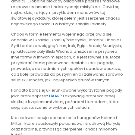
ambicji. Globalne blokady osiągnięte poprzez masowe
rozpowszechnianie i indoktrynację mistyfikacji Covid są
najbardziej rażącym przykładem manewrów tej
światowej dyktatury, której celem jest szerzenie chaosu
najnowszego rodzaju w każdym zakątku planety.
Chaos w formie fermentu wojennego przejawia się
obecnie w Ukrainie, Izraelu/Palestynie, Jordanii, Libanie i
Syrii i próbuje wciągnąć Iran, Irak, Egipt, Arabię Saudyjską
i praktycznie cały Bliski Wschód. Zniszczenie przybiera
inne formy w innych miejscach, ale jest równie złe. Może
przybierać formę planowanej destabilizacji pogody,
prowadząc do nadmiernych upałów i opadów deszczu,
co z kolei prowadzi do pustynnienia i zalewania zarówno
skupisk ludności, jak i najlepszych gruntów rolnych.
Ponadto bardziej ukierunkowane wykorzystanie pogody
jako broni poprzez
HAARP
i aktywację broni skalarnej
skutkuje trzęsieniami ziemi, pożarami i tornadami, które
sieją spustoszenie w wybranych celach.
Kto nie kwestionuje pochodzenia huraganów Helene i
Milton, które spustoszyły południową i środkową Florydę
oraz Karolinę, przynosząc cierpienie i chaos milionom
ludzi?