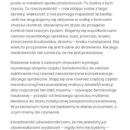
postu w mediach społecznościowych. To żadna z tych
rzeczy. To rzeczywistość – i nie zdając sobie z tego
sprawy, większość z nas pomaga napędzać tę bestię.
Jeśli nie angażujemy się aktywnie w walkę z twórcami
chaosu i kontroli, otwieramy im drzwi do przejęcia
kontroli nad naszym życiem. Stajemy się współtwórcami
celowo wywołanego ubóstwa, susz, powodzi, wojen,
zniszczenia środowiska, strachu – braku rozwiązania. Dla
wielu to przyznanie się jest trudne do strawienia. Ale jego
niestrawność nie oznacza, że nie jest prawdziwe.
Radzenie sobie z celowym chaosem wymaga
wysokiego stopnia osądu i świadomości, że celowe
zakłócenie ma również niezamierzone konsekwencje
dla jego sprawców. Stają się one również częścią często
niewidocznej/niezauważalnej matrycy działań/reakcji.
Aby rozpoznać ten fakt, musimy – używając terminologii
naukowej – przejść od liniowego sposobu myślenia
Newtona do stanu holistycznej świadomości kwantowej.
W przeciwnym razie nie będziemy w stanie zrozumieć, z
czym mamy do czynienia.
Kwantowość uświadomiła nam, że nie jesteśmy już
obserwatorami wydarzeń – nigdy nimi nie byliśmy –