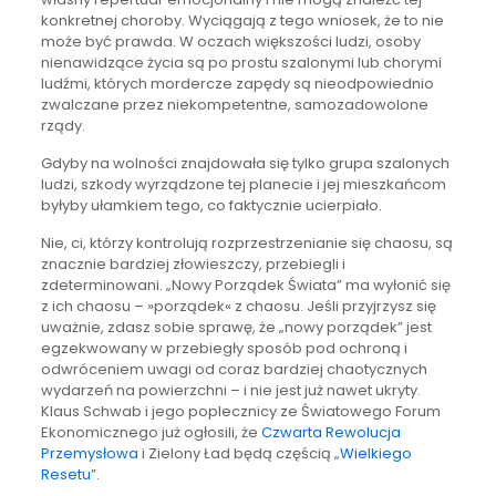
konkretnej choroby. Wyciągają z tego wniosek, że to nie
może być prawda. W oczach większości ludzi, osoby
nienawidzące życia są po prostu szalonymi lub chorymi
ludźmi, których mordercze zapędy są nieodpowiednio
zwalczane przez niekompetentne, samozadowolone
rządy.
Gdyby na wolności znajdowała się tylko grupa szalonych
ludzi, szkody wyrządzone tej planecie i jej mieszkańcom
byłyby ułamkiem tego, co faktycznie ucierpiało.
Nie, ci, którzy kontrolują rozprzestrzenianie się chaosu, są
znacznie bardziej złowieszczy, przebiegli i
zdeterminowani. „Nowy Porządek Świata” ma wyłonić się
z ich chaosu – »porządek« z chaosu. Jeśli przyjrzysz się
uważnie, zdasz sobie sprawę, że „nowy porządek” jest
egzekwowany w przebiegły sposób pod ochroną i
odwróceniem uwagi od coraz bardziej chaotycznych
wydarzeń na powierzchni – i nie jest już nawet ukryty.
Klaus Schwab i jego poplecznicy ze Światowego Forum
Ekonomicznego już ogłosili, że
Czwarta Rewolucja
Przemysłowa
i Zielony Ład będą częścią „
Wielkiego
Resetu
”.