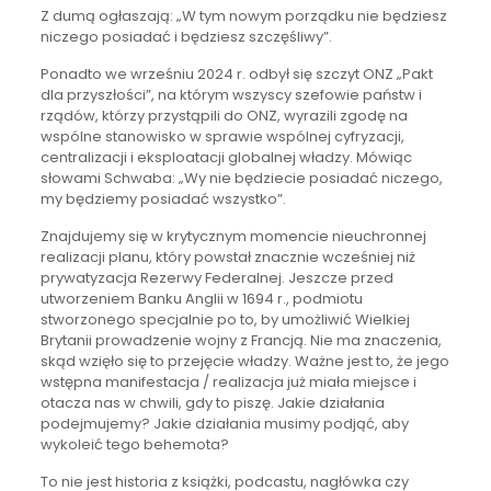
Z dumą ogłaszają: „W tym nowym porządku nie będziesz
niczego posiadać i będziesz szczęśliwy”.
Ponadto we wrześniu 2024 r. odbył się szczyt ONZ „Pakt
dla przyszłości”, na którym wszyscy szefowie państw i
rządów, którzy przystąpili do ONZ, wyrazili zgodę na
wspólne stanowisko w sprawie wspólnej cyfryzacji,
centralizacji i eksploatacji globalnej władzy. Mówiąc
słowami Schwaba: „Wy nie będziecie posiadać niczego,
my będziemy posiadać wszystko”.
Znajdujemy się w krytycznym momencie nieuchronnej
realizacji planu, który powstał znacznie wcześniej niż
prywatyzacja Rezerwy Federalnej. Jeszcze przed
utworzeniem Banku Anglii w 1694 r., podmiotu
stworzonego specjalnie po to, by umożliwić Wielkiej
Brytanii prowadzenie wojny z Francją. Nie ma znaczenia,
skąd wzięło się to przejęcie władzy. Ważne jest to, że jego
wstępna manifestacja / realizacja już miała miejsce i
otacza nas w chwili, gdy to piszę. Jakie działania
podejmujemy? Jakie działania musimy podjąć, aby
wykoleić tego behemota?
To nie jest historia z książki, podcastu, nagłówka czy