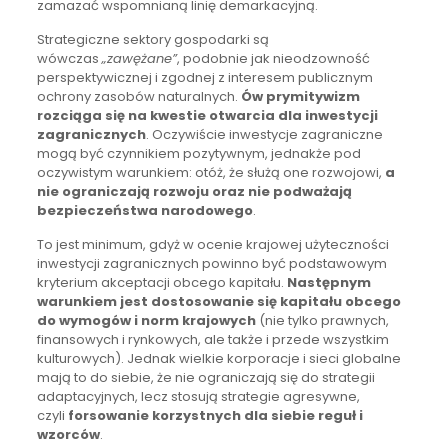
zamazać wspomnianą linię demarkacyjną.
Strategiczne sektory gospodarki są
wówczas
„zawężane”
, podobnie jak nieodzowność
perspektywicznej i zgodnej z interesem publicznym
ochrony zasobów naturalnych.
Ów prymitywizm
rozciąga się na kwestie otwarcia dla inwestycji
zagranicznych
. Oczywiście inwestycje zagraniczne
mogą być czynnikiem pozytywnym, jednakże pod
oczywistym warunkiem: otóż, że służą one rozwojowi,
a
nie ograniczają rozwoju oraz nie podważają
bezpieczeństwa narodowego
.
To jest minimum, gdyż w ocenie krajowej użyteczności
inwestycji zagranicznych powinno być podstawowym
kryterium akceptacji obcego kapitału.
Następnym
warunkiem jest dostosowanie się kapitału obcego
do wymogów i norm krajowych
(nie tylko prawnych,
finansowych i rynkowych, ale także i przede wszystkim
kulturowych). Jednak wielkie korporacje i sieci globalne
mają to do siebie, że nie ograniczają się do strategii
adaptacyjnych, lecz stosują strategie agresywne,
czyli
forsowanie korzystnych dla siebie reguł i
wzorców
.