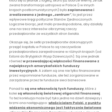
Kłóci się to jednak z logiką, skoro już dobrze wiemy, że tak
zwana transformacja ustrojowa w Polsce (i w innych
krajach postkomunistycznych) była
zaplanowana i
zrealizowana z jednego
„centrum”
, to jest przez
wpływowe kręgi polityczne Stanów Zjednoczonych.
Logicznie biorąc, jest mało prawdopodobne, aby działały
one na rzecz interesów olbrzymiej rzeczy
przedsiębiorstw ze wszystkich stron świata.
Okazuje się, że setki przedsiębiorstw dokonujących
przejęć kapitału w Polsce to są rzeczywiście
przedsiębiorstwa zarejestrowane w różnych krajach (od
Estonii do Brytyjskich Wysp Dziewiczych). Są one jednak
również
w przeważającej większości finansowane z
największych amerykańskich funduszy
inwestycyjnych
. A zatem są one nie tylko finansowane
przez wspomniane fundusze, ale też zorganizowane w
zarządzane przez te fundusze sieci biznesowe.
Ponad to
są one własnością tych funduszy
, które z
kolei
są własnością światowej oligarchii finansowej
.
To też konkluzja może być tyko jedna na dzień dzisiejszy i
brzmi ona następująco:
właścicielem Polski, z punktu
widzenia ekonomicznego jest faktycznie światowa