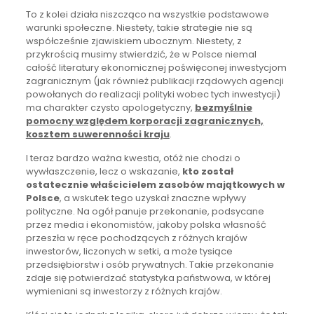
To z kolei działa niszcząco na wszystkie podstawowe
warunki społeczne. Niestety, takie strategie nie są
współcześnie zjawiskiem ubocznym. Niestety, z
przykrością musimy stwierdzić, że w Polsce niemal
całość literatury ekonomicznej poświęconej inwestycjom
zagranicznym (jak również publikacji rządowych agencji
powołanych do realizacji polityki wobec tych inwestycji)
ma charakter czysto apologetyczny,
bezmyślnie
pomocny względem korporacji zagranicznych,
kosztem suwerenności kraju
.
I teraz bardzo ważna kwestia, otóż nie chodzi o
wywłaszczenie, lecz o wskazanie,
kto został
ostatecznie właścicielem zasobów majątkowych w
Polsce
, a wskutek tego uzyskał znaczne wpływy
polityczne. Na ogół panuje przekonanie, podsycane
przez media i ekonomistów, jakoby polska własność
przeszła w ręce pochodzących z różnych krajów
inwestorów, liczonych w setki, a może tysiące
przedsiębiorstw i osób prywatnych. Takie przekonanie
zdaje się potwierdzać statystyka państwowa, w której
wymieniani są inwestorzy z różnych krajów.