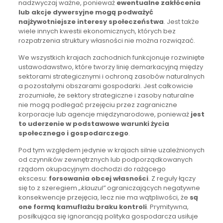
nadzwyczaj ważne, ponieważ
ewentualne zakłócenia
lub akcje dywersyjne mogą podważyć
najżywotniejsze interesy społeczeństwa
. Jest także
wiele innych kwestii ekonomicznych, których bez
rozpatrzenia struktury własności nie można rozwiązać.
We wszystkich krajach zachodnich funkcjonuje rozwinięte
ustawodawstwo, które tworzy linię demarkacyjną między
sektorami strategicznymi i ochroną zasobów naturalnych
a pozostałymi obszarami gospodarki. Jest całkowicie
zrozumiałe, że sektory strategiczne i zasoby naturalne
nie mogą podlegać przejęciu przez zagraniczne
korporacje lub agencje międzynarodowe, ponieważ
jest
to uderzenie w podstawowe warunki życia
społecznego i gospodarczego
.
Pod tym względem jedynie w krajach silnie uzależnionych
od czynników zewnętrznych lub podporządkowanych
rządom okupacyjnym dochodzi do rażącego
ekscesu:
forsowania obcej własności
. Z reguły łączy
się to z szeregiem
„klauzul”
ograniczających negatywne
konsekwencje przejęcia, lecz nie ma wątpliwości, że
są
one formą kamuflażu braku kontroli
. Prymitywna,
posiłkująca się ignorancją polityka gospodarcza usiłuje