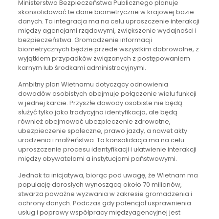
Ministerstwo Bezpieczeństwa Publicznego planuje
skonsolidować te dane biometryczne w krajowej bazie
danych. Ta integracja ma na celu uproszczenie interakcji
między agencjami rządowymi, zwiększenie wydajności i
bezpieczeństwa. Gromadzenie informacji
biometrycznych będzie przede wszystkim dobrowolne, z
wyjątkiem przypadków związanych z postępowaniem
karnym lub środkami administracyjnymi.
Ambitny plan Wietnamu dotyczący odnowienia
dowodów osobistych obejmuje połączenie wielu funkcji
w jednej karcie. Przyszłe dowody osobiste nie będą
służyć tylko jako tradycyjna identyfikacja, ale będą
również obejmować ubezpieczenie zdrowotne,
ubezpieczenie społeczne, prawo jazdy, a nawet akty
urodzenia i małżeństwa. Ta konsolidacja ma na celu
uproszczenie procesu identyfikacji i ułatwienie interakcji
między obywatelami a instytucjami państwowymi.
Jednak ta inicjatywa, biorąc pod uwagę, że Wietnam ma
populację dorosłych wynoszącą około 70 milionów,
stwarza poważne wyzwania w zakresie gromadzenia i
ochrony danych. Podczas gdy potencjał usprawnienia
usług i poprawy współpracy międzyagencyjnej jest