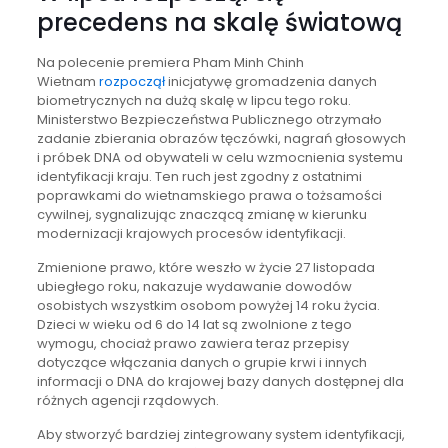
precedens na skalę światową
Na polecenie premiera Pham Minh Chinh
Wietnam
rozpoczął
inicjatywę gromadzenia danych
biometrycznych na dużą skalę w lipcu tego roku.
Ministerstwo Bezpieczeństwa Publicznego otrzymało
zadanie zbierania obrazów tęczówki, nagrań głosowych
i próbek DNA od obywateli w celu wzmocnienia systemu
identyfikacji kraju. Ten ruch jest zgodny z ostatnimi
poprawkami do wietnamskiego prawa o tożsamości
cywilnej, sygnalizując znaczącą zmianę w kierunku
modernizacji krajowych procesów identyfikacji.
Zmienione prawo, które weszło w życie 27 listopada
ubiegłego roku, nakazuje wydawanie dowodów
osobistych wszystkim osobom powyżej 14 roku życia.
Dzieci w wieku od 6 do 14 lat są zwolnione z tego
wymogu, chociaż prawo zawiera teraz przepisy
dotyczące włączania danych o grupie krwi i innych
informacji o DNA do krajowej bazy danych dostępnej dla
różnych agencji rządowych.
Aby stworzyć bardziej zintegrowany system identyfikacji,