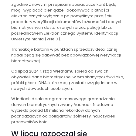
Zgodnie z nowymi przepisami posiadacze kont będą
mogli wypłacać pieniądze i dokonywać płatności
elektronicznych wyłącznie po pomyślnym przejściu
procedury weryfikacji dokumentów tożsamości i danych
biometrycznych dostarczonych przez policję lub za
pośrednictwem Elektronicznego Systemu Identyfikacji i
Uwierzytelniania (VNeID).
Transakcje kartami w punktach sprzedaży detalicznej
nadal będą się odbywać bez obowiązkowej weryfikacji
biometrycznej.
Od lipca 2024 r. rząd Wietnamu zbiera od swoich
obywateli dane biometryczne, w tym skany tęczówki oka,
próbki głosu i DNA, które mają zostać uwzględnione w
nowych dowodach osobistych.
W Indiach działa program masowego gromadzenia
danych biometrycznych zwany Aadhaar. Niedawno
wyciekło ponad 1,6 miliona rekordów danych
pochodzących od policjantów, żołnierzy, nauczycieli i
pracowników kolei.
W lipcu rozpoczął się