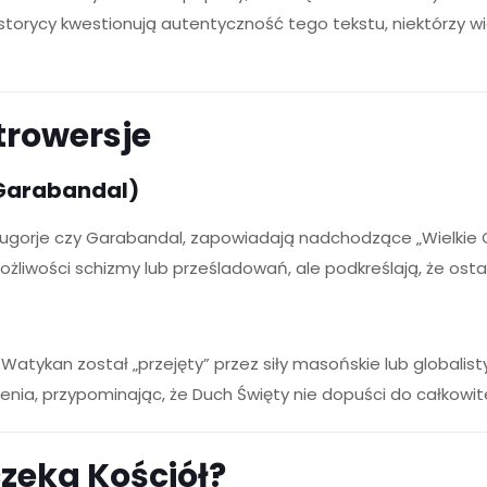
torycy kwestionują autentyczność tego tekstu, niektórzy wi
trowersje
 Garabandal)
djugorje czy Garabandal, zapowiadają nadchodzące „Wielkie O
ożliwości schizmy lub prześladowań, ale podkreślają, że osta
 Watykan został „przejęty” przez siły masońskie lub globalis
enia, przypominając, że Duch Święty nie dopuści do całkowite
czeka Kościół?