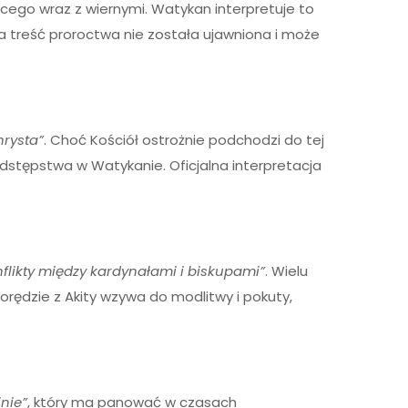
ącego wraz z wiernymi. Watykan interpretuje to
na treść proroctwa nie została ujawniona i może
hrysta”
. Choć Kościół ostrożnie podchodzi do tej
 odstępstwa w Watykanie. Oficjalna interpretacja
nflikty między kardynałami i biskupami”
. Wielu
rędzie z Akity wzywa do modlitwy i pokuty,
inie”
, który ma panować w czasach