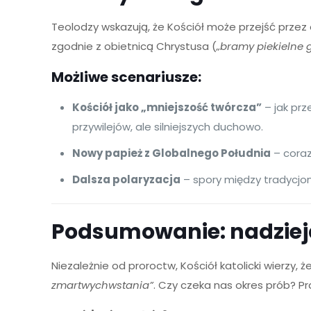
Teolodzy wskazują, że Kościół może przejść przez 
zgodnie z obietnicą Chrystusa (
„bramy piekielne 
Możliwe scenariusze:
Kościół jako „mniejszość twórcza”
– jak prz
przywilejów, ale silniejszych duchowo.
Nowy papież z Globalnego Południa
– coraz
Dalsza polaryzacja
– spory między tradycjon
Podsumowanie: nadziej
Niezależnie od proroctw, Kościół katolicki wierzy, ż
zmartwychwstania”
. Czy czeka nas okres prób? P