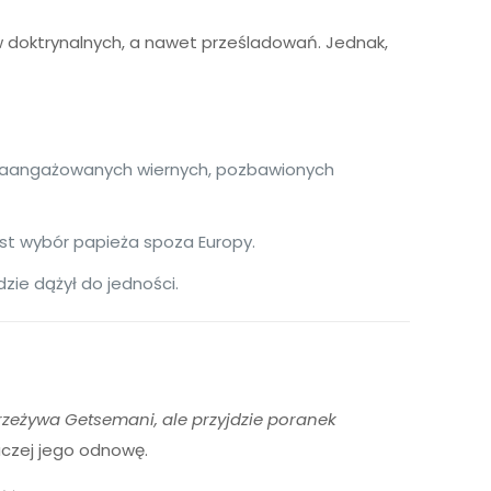
ów doktrynalnych, a nawet prześladowań. Jednak,
j zaangażowanych wiernych, pozbawionych
jest wybór papieża spoza Europy.
zie dążył do jedności.
rzeżywa Getsemani, ale przyjdzie poranek
aczej jego odnowę.