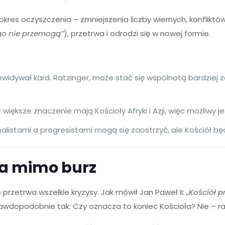
okres oczyszczenia – zmniejszenia liczby wiernych, konflikt
go nie przemogą”
), przetrwa i odrodzi się w nowej formie.
ewidywał kard. Ratzinger, może stać się wspólnotą bardzie
 większe znaczenie mają Kościoły Afryki i Azji, więc możliwy 
alistami a progresistami mogą się zaostrzyć, ale Kościół będ
a mimo burz
e przetrwa wszelkie kryzysy. Jak mówił Jan Paweł II:
„Kościół p
rawdopodobnie tak. Czy oznacza to koniec Kościoła? Nie – r