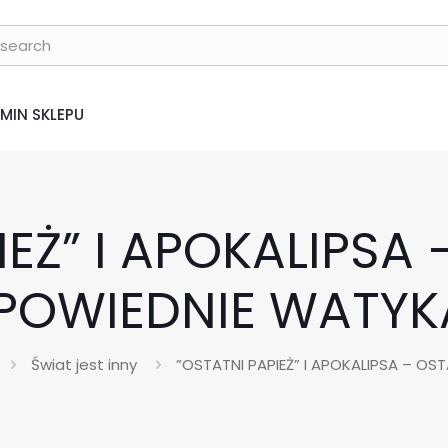
MIN SKLEPU
IEŻ” I APOKALIPSA
POWIEDNIE WATYK
Świat jest inny
”OSTATNI PAPIEŻ” I APOKALIPSA – O