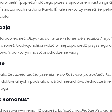
a w bieli” (papieża) idącego przez zrujnowane miasto i gin
in. zamach na Jana Pawła II), ale niektórzy wierzą, że peł
cioła.
tazją
ała powiedzieć:
„Rzym utraci wiarę i stanie się siedzibą Antyc
wierdzone), tradycjonaliści widzą w niej zapowiedź przyszłego
dowań, po którym nastąpi odrodzenie wiary.
le
iała, że
„dzieło diabła przeniknie do Kościoła, powodując ko
doktrynalnych i podziałów wśród hierarchów. Jednocześnie o
Bogu.
us Romanus”
hiaszowi wymienia 112 papieży, kończąc na
„Piotrze Rzymian