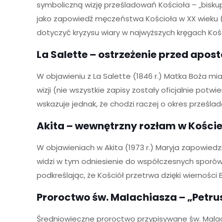
symboliczną wizję prześladowań Kościoła – „biskup
jako zapowiedź męczeństwa Kościoła w XX wieku (m.
dotyczyć kryzysu wiary w najwyższych kręgach Koś
La Salette – ostrzeżenie przed apos
W objawieniu z La Salette (1846 r.) Matka Boża mi
wizji (nie wszystkie zapisy zostały oficjalnie pot
wskazuje jednak, że chodzi raczej o okres prześla
Akita – wewnętrzny rozłam w Koście
W objawieniach w Akita (1973 r.) Maryja zapowiedz
widzi w tym odniesienie do współczesnych sporów 
podkreślając, że Kościół przetrwa dzięki wierności 
Proroctwo św. Malachiasza – „Petr
Średniowieczne proroctwo przypisywane św. Malac