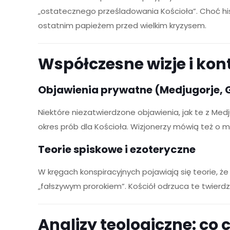
„ostatecznego prześladowania Kościoła”. Choć his
ostatnim papieżem przed wielkim kryzysem.
Współczesne wizje i kon
Objawienia prywatne (Medjugorje,
Niektóre niezatwierdzone objawienia, jak te z Me
okres prób dla Kościoła. Wizjonerzy mówią też o m
Teorie spiskowe i ezoteryczne
W kręgach konspiracyjnych pojawiają się teorie, że
„fałszywym prorokiem”. Kościół odrzuca te twierdz
Analizy teologiczne: co 