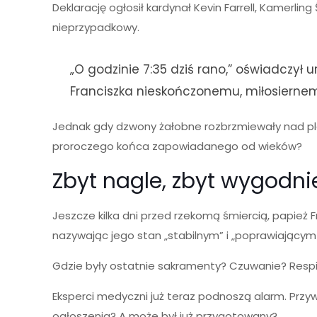
Deklarację ogłosił kardynał Kevin Farrell, Kamerli
nieprzypadkowy.
„O godzinie 7:35 dziś rano,” oświadczył
Franciszka nieskończonemu, miłosierne
Jednak gdy dzwony żałobne rozbrzmiewały nad pla
proroczego końca zapowiadanego od wieków?
Zbyt nagle, zbyt wygodni
Jeszcze kilka dni przed rzekomą śmiercią, papież 
nazywając jego stan „stabilnym” i „poprawiającym 
Gdzie były ostatnie sakramenty? Czuwanie? Respi
Eksperci medyczni już teraz podnoszą alarm. Przy
ogłoszenia? A może był już przygotowany?