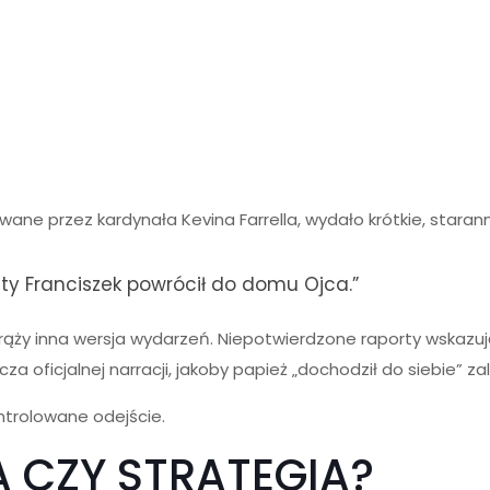
wane przez kardynała Kevina Farrella, wydało krótkie, star
ty Franciszek powrócił do domu Ojca.”
ąży inna wersja wydarzeń. Niepotwierdzone raporty wskazuj
a oficjalnej narracji, jakoby papież „dochodził do siebie” za
ontrolowane odejście.
A CZY STRATEGIA?