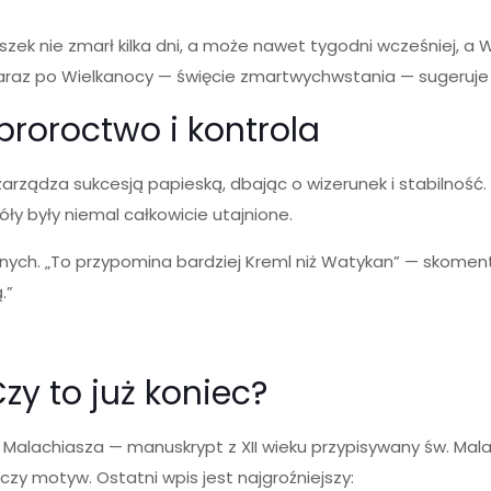
ciszek nie zmarł kilka dni, a może nawet tygodni wcześniej, 
 zaraz po Wielkanocy — święcie zmartwychwstania — sugeruje
proroctwo i kontrola
zarządza sukcesją papieską, dbając o wizerunek i stabilność
óły były niemal całkowicie utajnione.
rnych. „To przypomina bardziej Kreml niż Watykan” — skomen
.”
zy to już koniec?
 Malachiasza — manuskrypt z XII wieku przypisywany św. Mal
czy motyw. Ostatni wpis jest najgroźniejszy: