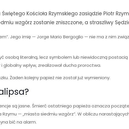
Świętego Kościoła Rzymskiego zasiądzie Piotr Rzymi
edmiu wzgórz zostanie zniszczone, a straszliwy Sędzia
em”. Jego imię — Jorge Mario Bergoglio — nie ma z nim związku
być osobą literalną, lecz symbolem lub niewidoczną postacią w
y i globalny wpływ, zrealizował ducha proroctwa.
zku. Żaden kolejny papież nie został już wymieniony.
alipsa?
ncje są jasne. Śmierć ostatniego papieża oznacza początek
Rzymu — „miasta siedmiu wzgórz”. W obliczu narastających 
zyna bić na alarm.