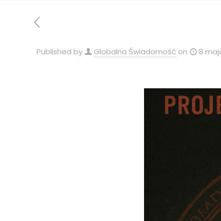
Published by
Globalna Świadomość
on
8 maj