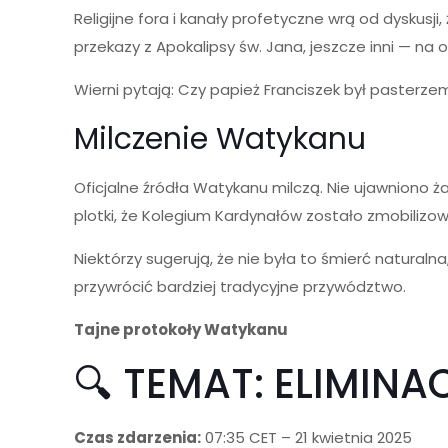
Religijne fora i kanały profetyczne wrą od dyskusj
przekazy z Apokalipsy św. Jana, jeszcze inni — n
Wierni pytają: Czy papież Franciszek był pasterze
Milczenie Watykanu
Oficjalne źródła Watykanu milczą. Nie ujawniono ż
plotki, że Kolegium Kardynałów zostało zmobilizow
Niektórzy sugerują, że nie była to śmierć natural
przywrócić bardziej tradycyjne przywództwo.
Tajne protokoły Watykanu
🔍 TEMAT: ELIMIN
Czas zdarzenia:
07:35 CET – 21 kwietnia 2025