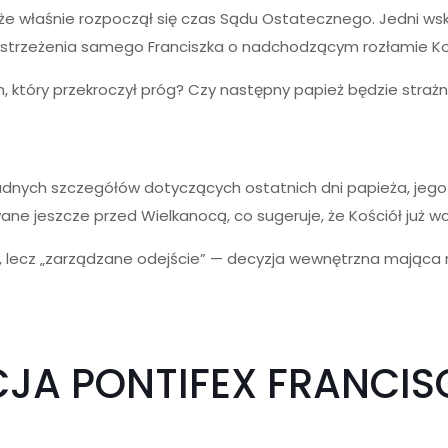
i, że właśnie rozpoczął się czas Sądu Ostatecznego. Jedni ws
a ostrzeżenia samego Franciszka o nadchodzącym rozłamie Ko
m, który przekroczył próg? Czy następny papież będzie straż
adnych szczegółów dotyczących ostatnich dni papieża, jego s
ane jeszcze przed Wielkanocą, co sugeruje, że Kościół już w
na, lecz „zarządzane odejście” — decyzja wewnętrzna mająca n
ACJA PONTIFEX FRANCI