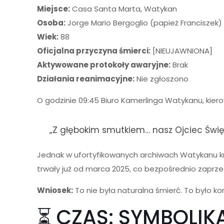
Miejsce:
Casa Santa Marta, Watykan
Osoba:
Jorge Mario Bergoglio (papież Franciszek)
Wiek:
88
Oficjalna przyczyna śmierci:
[NIEUJAWNIONA]
Aktywowane protokoły awaryjne:
Brak
Działania reanimacyjne:
Nie zgłoszono
O godzinie 09:45 Biuro Kamerlinga Watykanu, kiero
„Z głębokim smutkiem… nasz Ojciec Świę
Jednak w ufortyfikowanych archiwach Watykanu kr
trwały już od marca 2025, co bezpośrednio zaprzecz
Wniosek:
To nie była naturalna śmierć. To było k
⏳ CZAS: SYMBOLIK