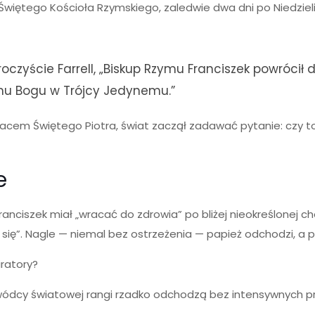
ng Świętego Kościoła Rzymskiego, zaledwie dwa dni po Niedziel
 uroczyście Farrell, „Biskup Rzymu Franciszek powró
mu Bogu w Trójcy Jedynemu.”
cem Świętego Piotra, świat zaczął zadawać pytanie: czy t
e
Franciszek miał „wracać do zdrowia” po bliżej nieokreślonej 
się”. Nagle — niemal bez ostrzeżenia — papież odchodzi, a po
ratory?
wódcy światowej rangi rzadko odchodzą bez intensywnych pr