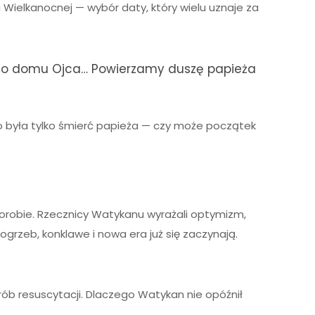
i Wielkanocnej — wybór daty, który wielu uznaje za
cił do domu Ojca… Powierzamy duszę papieża
o była tylko śmierć papieża — czy może początek
chorobie. Rzecznicy Watykanu wyrażali optymizm,
grzeb, konklawe i nowa era już się zaczynają.
ób resuscytacji. Dlaczego Watykan nie opóźnił