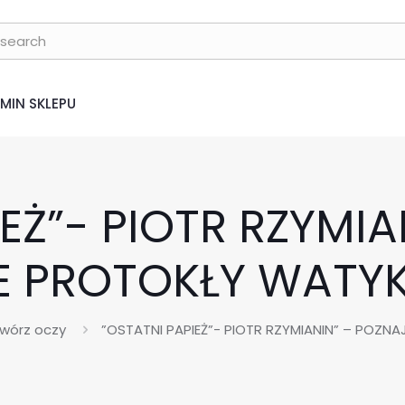
MIN SKLEPU
EŻ”- PIOTR RZYMI
E PROTOKŁY WATYK
wórz oczy
”OSTATNI PAPIEŻ”- PIOTR RZYMIANIN” – POZN