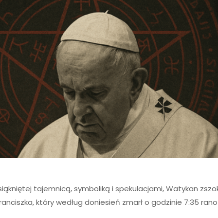
ąkniętej tajemnicą, symboliką i spekulacjami, Watykan zszo
nciszka, który według doniesień zmarł o godzinie 7:35 rano