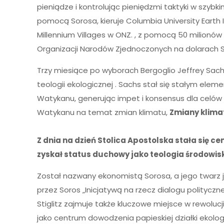
pieniądze i kontrolując pieniędzmi taktyki w szy
pomocą Sorosa, kieruje Columbia University Earth
Millennium Villages w ONZ. , z pomocą 50 milionó
Organizacji Narodów Zjednoczonych na dolarach So
Trzy miesiące po wyborach Bergoglio Jeffrey Sachs
teologii ekologicznej . Sachs stał się stałym 
Watykanu, generując impet i konsensus dla celów 
Watykanu na temat zmian klimatu,
Zmiany klima
Z dnia na dzień Stolica Apostolska stała si
zyskał status duchowy jako teologia środowis
Został nazwany ekonomistą Sorosa, a jego twarz jest
przez Soros „Inicjatywą na rzecz dialogu polity
Stiglitz zajmuje także kluczowe miejsce w rewolucji
jako centrum dowodzenia papieskiej działki ekologic