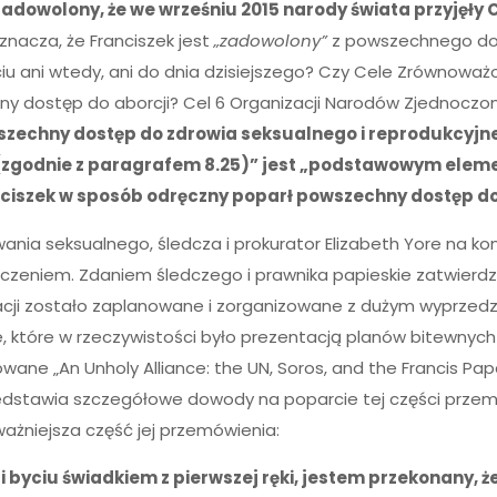
t „zadowolony, że we wrześniu 2015 narody świata przyję
znacza, że Franciszek jest
„zadowolony”
z powszechnego dost
ciu ani wtedy, ani do dnia dzisiejszego? Czy Cele Zrównow
y dostęp do aborcji? Cel 6 Organizacji Narodów Zjednoczon
zechny dostęp do zdrowia seksualnego i reprodukcyjn
cja (zgodnie z paragrafem 8.25)” jest „podstawowym ele
ciszek w sposób odręczny poparł powszechny dostęp do
nia seksualnego, śledcza i prokurator Elizabeth Yore na kon
skoczeniem. Zdaniem śledczego i prawnika papieskie zatwi
ulacji zostało zaplanowane i zorganizowane z dużym wyprzed
ie, które w rzeczywistości było prezentacją planów bitewnyc
ne „An Unholy Alliance: the UN, Soros, and the Francis Papa
edstawia szczegółowe dowody na poparcie tej części przem
ważniejsza część jej przemówienia:
i byciu świadkiem z pierwszej ręki, jestem przekonany, ż