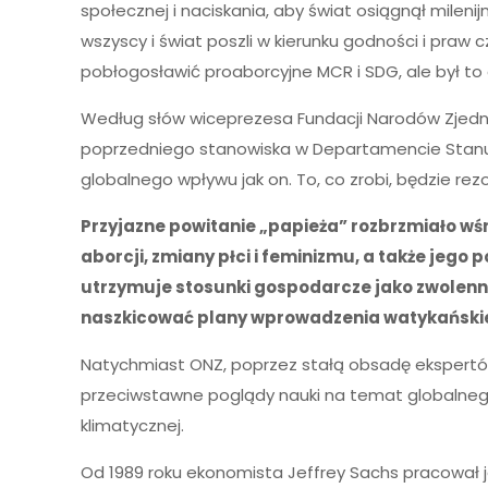
społecznej i naciskania, aby świat osiągnął mil
wszyscy i świat poszli w kierunku godności i praw 
pobłogosławić proaborcyjne MCR i SDG, ale był t
Według słów wiceprezesa Fundacji Narodów Zjedn
poprzedniego stanowiska w Departamencie Stanu, po
globalnego wpływu jak on. To, co zrobi, będzie rezo
Przyjazne powitanie „papieża” rozbrzmiało wśró
aborcji, zmiany płci i feminizmu, a także jeg
utrzymuje stosunki gospodarcze jako zwolennik
naszkicować plany wprowadzenia watykańskiej
Natychmiast ONZ, poprzez stałą obsadę ekspertów
przeciwstawne poglądy nauki na temat globalnego o
klimatycznej.
Od 1989 roku ekonomista Jeffrey Sachs pracował j