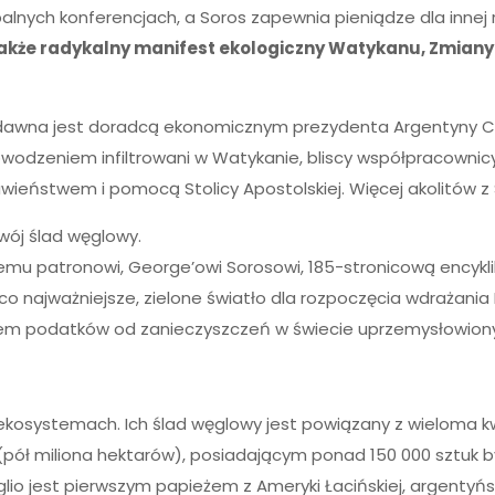
alnych konferencjach, a Soros zapewnia pieniądze dla innej 
ali także radykalny manifest ekologiczny Watykanu, Zmiany
d dawna jest doradcą ekonomicznym prezydenta Argentyny Cri
 powodzeniem infiltrowani w Watykanie, bliscy współpracownic
ławieństwem i pomocą Stolicy Apostolskiej. Więcej akolitów z
wój ślad węglowy.
jemu patronowi, George’owi Sorosowi, 185-stronicową encykl
 najważniejsze, zielone światło dla rozpoczęcia wdrażania P
wem podatków od zanieczyszczeń w świecie uprzemysłowion
 ekosystemach. Ich ślad węglowy jest powiązany z wieloma k
(pół miliona hektarów), posiadającym ponad 150 000 sztuk
io jest pierwszym papieżem z Ameryki Łacińskiej, argentyńsk