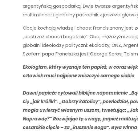
argentyńską gospodarką. Dwie twarze argentyński
multimilioner i globalny pośrednik z jeszcze głębsz
Oboje kochają władzę i chaos; Francis znany jest
„dostrzeż chaos i bogać się”. Obaj mężczyźni zdają 
globalni ideolodzy polityczni: ekolodzy, ONZ, Arge
Szefem papa Franciszka jest George Soros. To s
Ekologizm, który wyznaje ten papież, w coraz więk
człowiek musi najpierw zniszczyć samego siebie
Dawni papieże cytowali biblijne napomnienie „Bąd
się „jak króliki”. „Dobrzy katolicy”, powiedział,
mogła uwierzyć własnym uszom, tweetując: „Jako 
Naprawdę?” Rozwijając tę uwagę, papież maltuzjań
cesarskie cięcie – za „kuszenie Boga”. Była winn