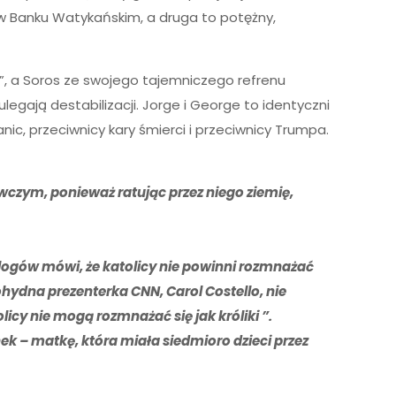
w Banku Watykańskim, a druga to potężny,
s”, a Soros ze swojego tajemniczego refrenu
ulegają destabilizacji. Jorge i George to identyczni
nic, przeciwnicy kary śmierci i przeciwnicy Trumpa.
awczym, ponieważ ratując przez niego ziemię,
kologów mówi, że katolicy nie powinni rozmnażać
ohydna prezenterka CNN, Carol Costello, nie
licy nie mogą rozmnażać się jak króliki ”.
ek – matkę, która miała siedmioro dzieci przez