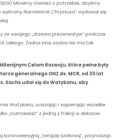
 (SDG) Mówimy również o potrzebie, abyśmy
o wybrany Namiestnik Chrystusa”
wydawał się
ską.
ny ze swojego „drzewa prezerwatyw” podczas
coś takiego. Żadna inna osoba nie ma tak
.
o Milenijnym Celom Rozwoju, które pełne były
etarza generalnego ONZ ds. MCR, od 30 lat
s. Sachs udał się do Watykanu, aby
e Watykanu, uciszając i wypierając wszelkie
lko „rozmawiać” z jedną z frakcji w debacie
ą kontrowersyjną „terapię szokową”, przynosząc