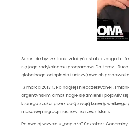
Soros nie był w stanie zdobyć ostatecznego tro
się jego radykalnemu programowi. Do teraz… Ru
globalnego ocieplenia i uciszyć swoich przeciwni
13 marca 2013 r., Po nagłej i nieoczekiwanej „zmi
argentyńskim klimat nagle się zmienił i pojawiły 
którego szukał przez całą swoją karierę: wielkiego
masowej migracji i ruchów na rzecz Islam.
Po swojej wizycie u „papieża” Sekretarz Generaln