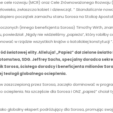
enijne cele rozwoju (MCR) oraz Cele Zrównoważonego Rozwoju
człowieka, zwłaszcza kobiet i dziewcząt. ”
Skandalicznie now
o dopiero początek zamachu stanu Sorosa na Stolicę Apostol
oczonych (innego beneficjenta Sorosa) Timothy Wirth, zna
wiedział: „Nigdy nie widzieliśmy „papieża”, który robiłby 
nować w rządzie wszystkich krajów o katolickiej konstytucji ”
d światowej elity. Alleluja! „Papież” dał zielone światł
o potomstwa, SDG. Jeffrey Sachs, specjalny doradca sekr
 Sorosa, ścisłego doradcy i beneficjenta milionów Soro
 teologii globalnego ocieplenia.
 zaszczepioną przez Sorosa, zaczęło dominować w programi
cieplenia. Na szczęście dla Sorosa i ONZ „papież” chciał ty
ako globalny ekspert podróżujący dla Sorosa, promując swoj