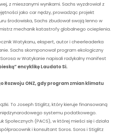
wej, z mieszanymi wynikami. Sachs wyzdrowiał z
jętności jako car nędzy, prowadząc projekt
guru środowiska, Sachs zbudował swoją lenno w
mistrz mechanik katastrofy globalnego ocieplenia.
ecznik Watykanu, ekspert, autor i cheerleaderka
kanie. Sachs skomponował program ekologiczny
 Sorosa w Watykanie napisali radykalny manifest
eską” encyklikę Laudato Si.
go Rozwoju ONZ, gdy program zmian klimatu
żki. To Joseph Stiglitz, który kieruje finansowaną
j” i międzynarodowego systemu podatkowego.
uk Społecznych (PACS), w której mieści się i działa
ółpracownik i konsultant Soros. Soros i Stiglitz