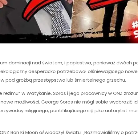
feum dominacji nad światem, i papiestwa, ponieważ dwóch p
ch ekologiczny desperacko potrzebował olśniewającego no
ków pod groźbą przestępstwa lub śmiertelnego grzechu.
anie reżimu” w Watykanie, Soros i jego pracownicy w ONZ zro
się nowe możliwości. George Soros nie mógł sobie wyobrazić 
 przywódcy religijnego, pontifikującego się jako autorytet mo
y ONZ Ban Ki Moon oświadczył światu: „Rozmawialiśmy o potr