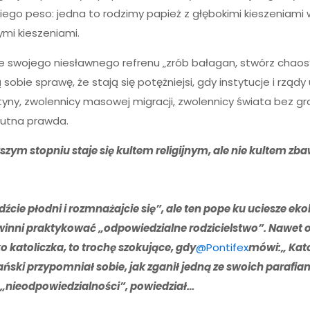
ego peso: jedna to rodzimy papież z głębokimi kieszeniami 
ymi kieszeniami.
 ze swojego niesławnego refrenu „zrób bałagan, stwórz chao
sobie sprawę, że stają się potężniejsi, gdy instytucje i rządy 
ntyny, zwolennicy masowej migracji, zwolennicy świata bez gra
mutna prawda.
szym stopniu staje się kultem religijnym, ale nie kultem zb
źcie płodni i rozmnażajcie się”, ale ten pope ku uciesze e
 powinni praktykować „odpowiedzialne rodzicielstwo”. Nawet 
katoliczka, to trochę szokujące, gdy
@Pontifex
mówi:„ Kato
ski przypomniał sobie, jak zganił jedną ze swoich parafian
a „nieodpowiedzialności”, powiedział…