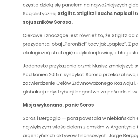
często dzielą się panelem na najważniejszych glob
Socjalistycznej
Stiglitz. Stiglitz i Sachs napis
sojuszników Sorosa.
Ciekawe i znaczące jest również to, że Stiglitz o
prezydenta, obaj „Peroniści” tacy jak „papież”. Z
ekologiczną strategię radykalnej lewicy, z błogos
Jedenaste przykazanie brzmi: Musisz zmniejszyć s
Pod koniec 2015 r. syndykat Sorosa przekazał swo
zatwierdzenie Celów Zrównoważonego Rozwoju i, co
globalnej redystrybucji bogactwa za pośrednict
Misja wykonana, panie Soros
Soros i Bergoglio — para powstała w niebiańskich
największym właścicielem ziemskim w Argentynie 
argentyńskich aktywów finansowych. Jorge Bergogl