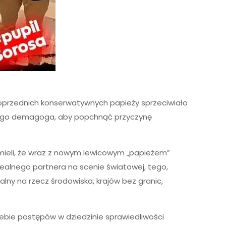
oprzednich konserwatywnych papieży sprzeciwiało
wego demagoga, aby popchnąć przyczynę
zumieli, że wraz z nowym lewicowym „papieżem”
idealnego partnera na scenie światowej, tego,
ralny na rzecz środowiska, krajów bez granic,
zebie postępów w dziedzinie sprawiedliwości