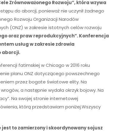
ły Cele Zrównoważonego Rozwoju”, która wzywa
ępu do aborcji, ponieważ nie uczynił żadnego
ażonego Rozwoju Organizacji Narodów
ych (ONZ) w zakresie istotnych celów rozwoju
ego oraz praw reprodukcyjnych”. Konferencja
mentem usług w zakresie zdrowia
 aborcji.
ferencji fatimskiej w Chicago w 2016 roku
erdzenie planu ONZ dotyczącego powszechnego
zeniem przez bogate światowe elity. Na
h wrogów, a następnie wydała okrzyk bojowy. Na
cy”. Na swojej stronie internetowej
ówienia, którą przedstawiam poniżej.Wszyscy
e jest to zamierzony i skoordynowany sojusz