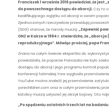
Franciszek 1 września 2016 powiedział, że jes
do powszechnego dostępu do aborcji.
Czy to o
kwalifikującego wyjątku od aborcji w swoim popar
Zjednoczonych rzeczywiście przewidują powszechn
(SDG) stanowi, że narody muszą:
„Zapewnić pows
ONZ w Kairze w 1994 r. stwierdziła, że „abor
reprodukcyjnego”. Mówiąc prościej, pope Fran
Znana na całym świecie ekspertka ds. wykorzystywa
powiedziała, że poparcie Franciszka nie było za
dostępu do aborcji i jego programu kontroli pop
konferencji fatimskiej Yore wygłosiła przemówien
YouTube można znaleźć jej przemówienie zatytułowa
yorechildren.com oraz w całym przemówieniu prz
katolicy muszą usłyszeć jej okrzyk bojowy. Oto naj
„Po spędzeniu ostatnich trzech lat na badaniu 