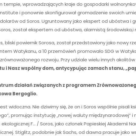
bkim tempie, wprowadzających kraje do gospodarki wolnorynko
 Institute i ponownie skonfigurował gromadzenie swoich umie
w dolarów od Soros. Ugruntowany jako ekspert od ubóstwa i 
ros, został ekspertem od ubóstwa, alarmistą środowiska,i 
, bliski powiernik Sorosa, został przedstawiony jako nowy rz
elementem Watykanu, a 10 przemówień promowało SDG w Waty
zrównoważonego rozwoju. Przy udziale wielu innych akolitów
tu i Nasz wspólny dom, antycypując zamach stanu, „papi
ę centrum działań związanych z programem Zrównoważone
kowa Bergoglio.
 widoczna. Nie dziwimy się, że on i Soros wspólnie pisali ksią
cznego”, promując instytucję „nowej waluty międzynarodowe
 ekologicznej F… / Soros, jako członek Papieskiej Akademii Na
znej. Stiglitz, podobnie jak Sachs, od dawna pracuje jako wsp