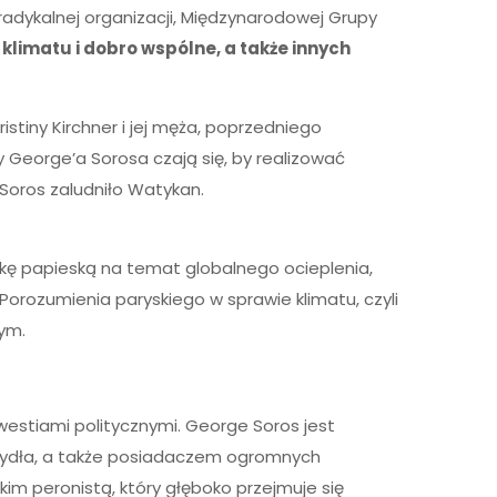
radykalnej organizacji, Międzynarodowej Grupy
 klimatu i dobro wspólne, a także innych
stiny Kirchner i jej męża, poprzedniego
y George’a Sorosa czają się, by realizować
 Soros zaludniło Watykan.
ikę papieską na temat globalnego ocieplenia,
orozumienia paryskiego w sprawie klimatu, czyli
ym.
westiami politycznymi. George Soros jest
 bydła, a także posiadaczem ogromnych
im peronistą, który głęboko przejmuje się