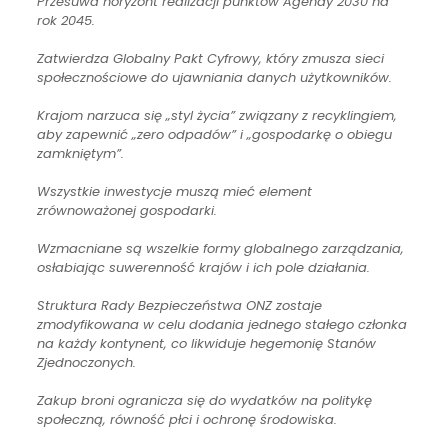
Przesuwa horyzont realizacji punktów Agendy 2030 na
rok 2045.
Zatwierdza Globalny Pakt Cyfrowy, który zmusza sieci
społecznościowe do ujawniania danych użytkowników.
Krajom narzuca się „styl życia” związany z recyklingiem,
aby zapewnić „zero odpadów” i „gospodarkę o obiegu
zamkniętym”.
Wszystkie inwestycje muszą mieć element
zrównoważonej gospodarki.
Wzmacniane są wszelkie formy globalnego zarządzania,
osłabiając suwerenność krajów i ich pole działania.
Struktura Rady Bezpieczeństwa ONZ zostaje
zmodyfikowana w celu dodania jednego stałego członka
na każdy kontynent, co likwiduje hegemonię Stanów
Zjednoczonych.
Zakup broni ogranicza się do wydatków na politykę
społeczną, równość płci i ochronę środowiska.