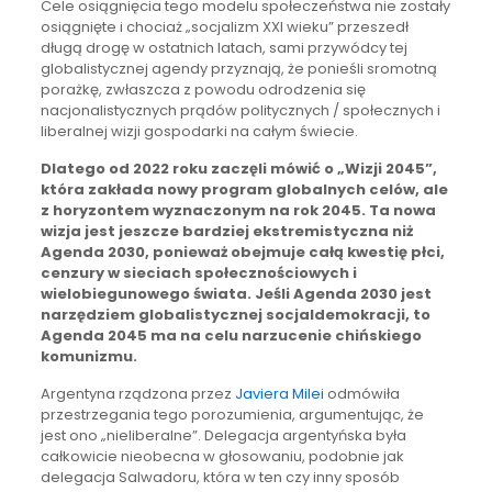
Cele osiągnięcia tego modelu społeczeństwa nie zostały
osiągnięte i chociaż „socjalizm XXI wieku” przeszedł
długą drogę w ostatnich latach, sami przywódcy tej
globalistycznej agendy przyznają, że ponieśli sromotną
porażkę, zwłaszcza z powodu odrodzenia się
nacjonalistycznych prądów politycznych / społecznych i
liberalnej wizji gospodarki na całym świecie.
Dlatego od 2022 roku zaczęli mówić o „Wizji 2045”,
która zakłada nowy program globalnych celów, ale
z horyzontem wyznaczonym na rok 2045. Ta nowa
wizja jest jeszcze bardziej ekstremistyczna niż
Agenda 2030, ponieważ obejmuje całą kwestię płci,
cenzury w sieciach społecznościowych i
wielobiegunowego świata. Jeśli Agenda 2030 jest
narzędziem globalistycznej socjaldemokracji, to
Agenda 2045 ma na celu narzucenie chińskiego
komunizmu.
Argentyna rządzona przez
Javiera Milei
odmówiła
przestrzegania tego porozumienia, argumentując, że
jest ono „nieliberalne”. Delegacja argentyńska była
całkowicie nieobecna w głosowaniu, podobnie jak
delegacja Salwadoru, która w ten czy inny sposób