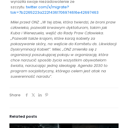
wyraziła swoje niezadowolenie ze
szczytu.
twitter.com/x/migrate?
tok=7b2265223a222f4361706974616e42697463
Milei przed ONZ: „W tej izbie, która twierdzi, że broni praw
człowieka, pozwolili krwawym dyktaturom, takim jak
Kuba i Wenezuela, wejść do Rady Praw Człowieka.
„Pozwolili także krajom, które karzą kobiety za
pokazywanie skóry, na wejście do Komitetu ds. Likwidacji
Dyskryminacji Kobiet”. Milei; „ONZ zmieniła się z
organizacji poszukującej pokoju w organizację, która
chce narzucić sposób życia wszystkim obywatelom
świata, narzucając jedną ideologię. Agenda 2030 to
program socjalistyczny, którego celem jest atak na
suwerenność narodu”.
Share
Related posts