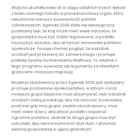
Wizja ta ukształtowała UE w ciągu ostatnich trzech dekad
z bloku wolnego handlu w ponadnarodowy organ, który
nieustannie narusza suwerenność państw
członkowskich. Agenda 2030 stała się ideologiczną
podstawą idei, że kraj może mieć wiele narodów, że
gospodarka musi być ściśle regulowana, a podatki
muszą być wysokie, aby utrzymać słoniowate państwo
opiekuńcze. Forsuje również pogląd, że wskaźnik
urodzeń jest przeciwny do zamierzonego i promuje
politykę opartą na twierdzeniu Malthusa. To właśnie z
tego programu wywodzą się argumenty za otwartymi
granicami i masową imigracją.
Model przedstawiony przez Agendę 2030 jest dystopijny:
promuje podzielone społeczeństwo, w którym coraz
mniejsza grupa tubylców musi utrzymywać niski wskaźnik
urodzeń i niską produkcję, aby nie niszczyć środowiska,
podczas gdy inna grupa, zwykle obcokrajowcy, musi
mieć wiele dzieci, aby płacić podatki i wspierać
ogromne państwo. Jednak ta druga grupa musi być
zubożała, aby nie konsumować zbyt dużo i utrzymać
zieloną gospodarkę w ujęciu globalnym.