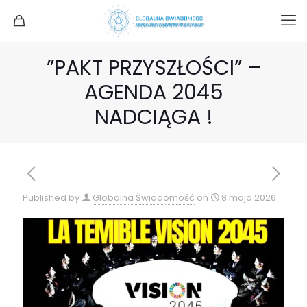
”PAKT PRZYSZŁOŚCI” –
AGENDA 2045
NADCIĄGA !
Published by
Globalna Świadomość
on
8 maja 2026