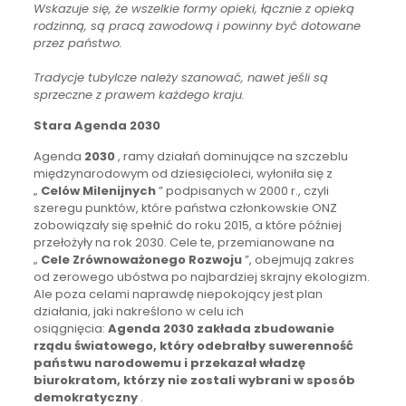
Wskazuje się, że wszelkie formy opieki, łącznie z opieką
rodzinną, są pracą zawodową i powinny być dotowane
przez państwo.
Tradycje tubylcze należy szanować, nawet jeśli są
sprzeczne z prawem każdego kraju.
Stara Agenda 2030
Agenda
2030
, ramy działań dominujące na szczeblu
międzynarodowym od dziesięcioleci, wyłoniła się z
„
Celów Milenijnych
” podpisanych w 2000 r., czyli
szeregu punktów, które państwa członkowskie ONZ
zobowiązały się spełnić do roku 2015, a które później
przełożyły na rok 2030. Cele te, przemianowane na
„
Cele Zrównoważonego Rozwoju
”, obejmują zakres
od zerowego ubóstwa po najbardziej skrajny ekologizm.
Ale poza celami naprawdę niepokojący jest plan
działania, jaki nakreślono w celu ich
osiągnięcia:
Agenda 2030 zakłada zbudowanie
rządu światowego, który odebrałby suwerenność
państwu narodowemu i przekazał władzę
biurokratom, którzy nie zostali wybrani w sposób
demokratyczny
.