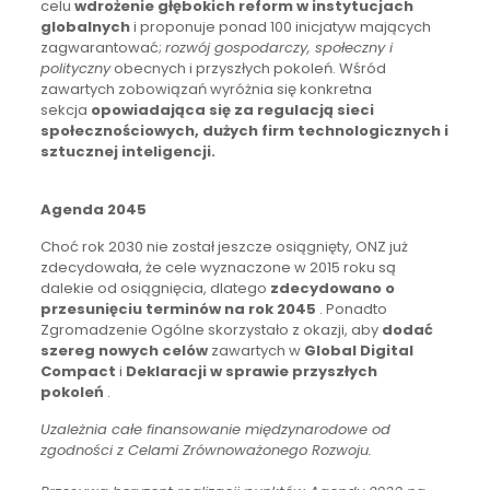
celu
wdrożenie głębokich reform w instytucjach
globalnych
i proponuje ponad 100 inicjatyw mających
zagwarantować;
rozwój gospodarczy, społeczny i
polityczny
obecnych i przyszłych pokoleń. Wśród
zawartych zobowiązań wyróżnia się konkretna
sekcja
opowiadająca się za regulacją sieci
społecznościowych, dużych firm technologicznych i
sztucznej inteligencji.
Agenda 2045
Choć rok 2030 nie został jeszcze osiągnięty, ONZ już
zdecydowała, że cele wyznaczone w 2015 roku są
dalekie od osiągnięcia, dlatego
zdecydowano o
przesunięciu terminów na rok 2045
. Ponadto
Zgromadzenie Ogólne skorzystało z okazji, aby
dodać
szereg nowych celów
zawartych w
Global Digital
Compact
i
Deklaracji w sprawie przyszłych
pokoleń
.
Uzależnia całe finansowanie międzynarodowe od
zgodności z Celami Zrównoważonego Rozwoju.