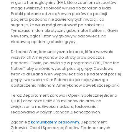
w genie hemaglutyniny (HA), które zdaniem ekspertów
mogą zwiększyć zdolność wirusa do zarażania ludzi.
Próbki pobrane od zakażonych ptaków na posesji
pacjenta podobno nie zawierały tych mutacji, co
sugeruje, że wirus mógł zmutować po zakażeniu.
Tymczasem demokratyczny gubernator Kalifornii, Gavin
Newsom, ogłosił stan wyjątkowy w odpowiedzi na
niedawną epidemię ptasiej grypy.
Dr Leana Wen, komunistyczna lekarka, która wezwała
wszystkich Amerykanów do utraty praw podczas
pandemii Covid, pojawiła się w programie CBS „Face the
Nation”, aby omówić wybuch ptasiej grypy. Covidowa
tyranka dr Leana Wen wypowiedziała się na temat ptasiej
grypy i wezwała reżim Bidena do jak najszybszego
dostarczenia milionom Amerykanów dawek szczepionki.
Teraz Departament Zdrowia i Opieki Społecznej Bidena
(HHS) chce rozdzielić 306 milionów dolarów na
zwiększenie możliwości nadzoru, testowania i
reagowania w całych Stanach Zjednoczonych.
Zgodnie z
komunikatem prasowym
, Departament
Zdrowia i Opieki Społecznej Stanów Zjednoczonych