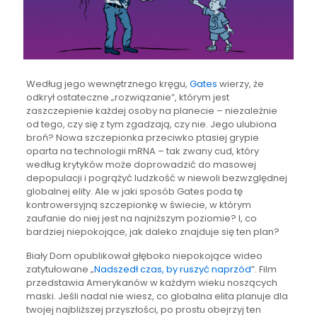
Według jego wewnętrznego kręgu,
Gates
wierzy, że
odkrył ostateczne „rozwiązanie”, którym jest
zaszczepienie każdej osoby na planecie – niezależnie
od tego, czy się z tym zgadzają, czy nie. Jego ulubiona
broń? Nowa szczepionka przeciwko ptasiej grypie
oparta na technologii mRNA – tak zwany cud, który
według krytyków może doprowadzić do masowej
depopulacji i pogrążyć ludzkość w niewoli bezwzględnej
globalnej elity. Ale w jaki sposób Gates poda tę
kontrowersyjną szczepionkę w świecie, w którym
zaufanie do niej jest na najniższym poziomie? I, co
bardziej niepokojące, jak daleko znajduje się ten plan?
Biały Dom opublikował głęboko niepokojące wideo
zatytułowane „
Nadszedł czas, by ruszyć naprzód
”. Film
przedstawia Amerykanów w każdym wieku noszących
maski. Jeśli nadal nie wiesz, co globalna elita planuje dla
twojej najbliższej przyszłości, po prostu obejrzyj ten