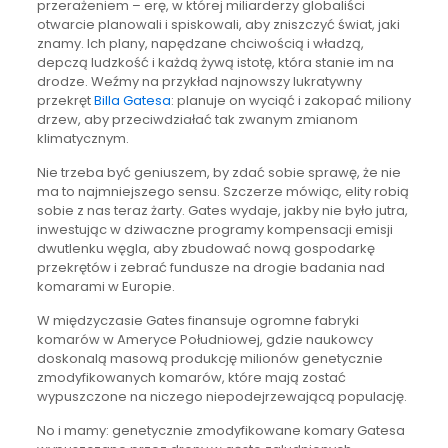
przerażeniem – erę, w której miliarderzy globaliści
otwarcie planowali i spiskowali, aby zniszczyć świat, jaki
znamy. Ich plany, napędzane chciwością i władzą,
depczą ludzkość i każdą żywą istotę, która stanie im na
drodze. Weźmy na przykład najnowszy lukratywny
przekręt
Billa Gatesa
: planuje on wyciąć i zakopać miliony
drzew, aby przeciwdziałać tak zwanym zmianom
klimatycznym.
Nie trzeba być geniuszem, by zdać sobie sprawę, że nie
ma to najmniejszego sensu. Szczerze mówiąc, elity robią
sobie z nas teraz żarty. Gates wydaje, jakby nie było jutra,
inwestując w dziwaczne programy kompensacji emisji
dwutlenku węgla, aby zbudować nową gospodarkę
przekrętów i zebrać fundusze na drogie badania nad
komarami w Europie.
W międzyczasie Gates finansuje ogromne fabryki
komarów w Ameryce Południowej, gdzie naukowcy
doskonalą masową produkcję milionów genetycznie
zmodyfikowanych komarów, które mają zostać
wypuszczone na niczego niepodejrzewającą populację.
No i mamy: genetycznie zmodyfikowane komary Gatesa