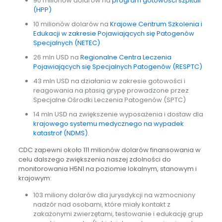
90 milionów dolarów na
program gotowości szpitali
(HPP)
10 milionów dolarów na
Krajowe Centrum Szkolenia i
Edukacji w zakresie Pojawiających się Patogenów
Specjalnych (NETEC)
26 mln USD na
Regionalne Centra Leczenia
Pojawiających się Specjalnych Patogenów (RESPTC)
43 mln USD na działania w zakresie gotowości i
reagowania na ptasią grypę prowadzone przez
Specjalne Ośrodki Leczenia Patogenów (SPTC)
14 mln USD na zwiększenie wyposażenia i dostaw dla
krajowego systemu medycznego na wypadek
katastrof (NDMS)
.
CDC zapewni około 111 milionów dolarów finansowania w
celu dalszego zwiększenia naszej zdolności do
monitorowania H5N1 na poziomie lokalnym, stanowym i
krajowym:
103 miliony dolarów dla jurysdykcji na wzmocniony
nadzór nad osobami, które miały kontakt z
zakażonymi zwierzętami, testowanie i edukację grup