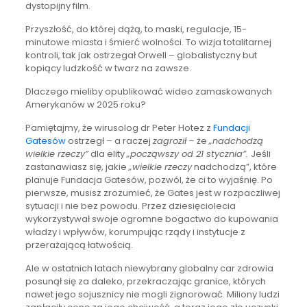
dystopijny film.
Przyszłość, do której dążą, to maski, regulacje, 15-
minutowe miasta i śmierć wolności. To wizja totalitarnej
kontroli, tak jak ostrzegał Orwell – globalistyczny but
kopiący ludzkość w twarz na zawsze.
Dlaczego mieliby opublikować wideo zamaskowanych
Amerykanów w 2025 roku?
Pamiętajmy, że wirusolog dr Peter Hotez z
Fundacji
Gatesów
ostrzegł – a raczej
zagroził
– że
„nadchodzą
wielkie rzeczy”
dla elity
„począwszy od 21 stycznia”.
Jeśli
zastanawiasz się, jakie
„wielkie rzeczy
nadchodzą”, które
planuje Fundacja Gatesów, pozwól, że ci to wyjaśnię. Po
pierwsze, musisz zrozumieć, że Gates jest w rozpaczliwej
sytuacji i nie bez powodu. Przez dziesięciolecia
wykorzystywał swoje ogromne bogactwo do kupowania
władzy i wpływów, korumpując rządy i instytucje z
przerażającą łatwością.
Ale w ostatnich latach niewybrany globalny car zdrowia
posunął się za daleko, przekraczając granice, których
nawet jego sojusznicy nie mogli zignorować. Miliony ludzi