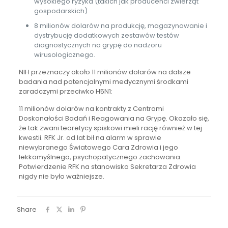
wysokiego ryzyka (takich jak producenci zwierząt
gospodarskich)
8 milionów dolarów na produkcję, magazynowanie i
dystrybucję dodatkowych zestawów testów
diagnostycznych na grypę do nadzoru
wirusologicznego.
NIH przeznaczy około 11 milionów dolarów na dalsze
badania nad potencjalnymi medycznymi środkami
zaradczymi przeciwko H5N1:
11 milionów dolarów na kontrakty z Centrami
Doskonałości Badań i Reagowania na Grypę. Okazało się,
że tak zwani teoretycy spiskowi mieli rację również w tej
kwestii. RFK Jr. od lat bił na alarm w sprawie
niewybranego Światowego Cara Zdrowia i jego
lekkomyślnego, psychopatycznego zachowania.
Potwierdzenie RFK na stanowisko Sekretarza Zdrowia
nigdy nie było ważniejsze.
Share