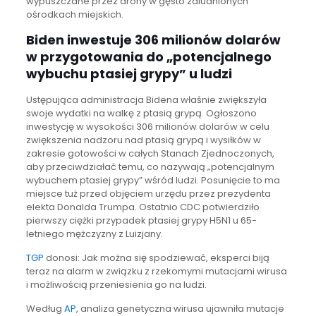
wypuszczane przez drony w gęsto zaludnionych
ośrodkach miejskich.
Biden inwestuje 306 milionów dolarów
w przygotowania do „potencjalnego
wybuchu ptasiej grypy” u ludzi
Ustępująca administracja Bidena właśnie zwiększyła
swoje wydatki na walkę z ptasią grypą. Ogłoszono
inwestycję w wysokości 306 milionów dolarów w celu
zwiększenia nadzoru nad ptasią grypą i wysiłków w
zakresie gotowości w całych Stanach Zjednoczonych,
aby przeciwdziałać temu, co nazywają „potencjalnym
wybuchem ptasiej grypy” wśród ludzi. Posunięcie to ma
miejsce tuż przed objęciem urzędu przez prezydenta
elekta Donalda Trumpa. Ostatnio CDC potwierdziło
pierwszy ciężki przypadek ptasiej grypy H5N1 u 65-
letniego mężczyzny z Luizjany.
TGP
donosi: Jak można się spodziewać, eksperci biją
teraz na alarm w związku z rzekomymi mutacjami wirusa
i możliwością przeniesienia go na ludzi.
Według
AP
, analiza genetyczna wirusa ujawniła mutacje