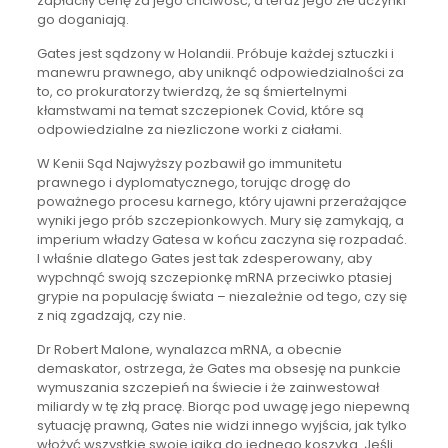
zapłaciły cenę za jego chciwość, a teraz jego złe uczynki
go doganiają.
Gates jest sądzony w Holandii. Próbuje każdej sztuczki i
manewru prawnego, aby uniknąć odpowiedzialności za
to, co prokuratorzy twierdzą, że są śmiertelnymi
kłamstwami na temat szczepionek Covid, które są
odpowiedzialne za niezliczone worki z ciałami.
W Kenii Sąd Najwyższy pozbawił go immunitetu
prawnego i dyplomatycznego, torując drogę do
poważnego procesu karnego, który ujawni przerażające
wyniki jego prób szczepionkowych. Mury się zamykają, a
imperium władzy Gatesa w końcu zaczyna się rozpadać.
I właśnie dlatego Gates jest tak zdesperowany, aby
wypchnąć swoją szczepionkę mRNA przeciwko ptasiej
grypie na populację świata – niezależnie od tego, czy się
z nią zgadzają, czy nie.
Dr Robert Malone, wynalazca mRNA, a obecnie
demaskator, ostrzega, że Gates ma obsesję na punkcie
wymuszania szczepień na świecie i że zainwestował
miliardy w tę złą pracę. Biorąc pod uwagę jego niepewną
sytuację prawną, Gates nie widzi innego wyjścia, jak tylko
włożyć wszystkie swoje jajka do jednego koszyka. Jeśli