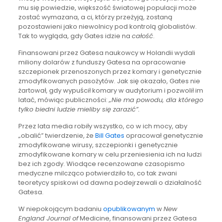
mu się powiedzie, większość światowej populacji może
zostać wymazana, a ci, którzy przeżyją, zostaną
pozostawieni jako niewolnicy pod kontrolą globalistów.
Tak to wygląda, gdy Gates idzie na
całość
.
Finansowani przez Gatesa naukowcy w Holandii wydali
miliony dolarów z funduszy Gatesa na opracowanie
szczepionek przenoszonych przez komary i genetycznie
zmodyfikowanych pasożytów. Jak się okazało, Gates nie
żartował, gdy wypuścił komary w audytorium i pozwolił im
latać, mówiąc publiczności:
„Nie ma powodu, dla którego
tylko biedni ludzie mieliby się zarazić”.
Przez lata media robiły wszystko, co w ich mocy, aby
„obalić” twierdzenie, że
Bill Gates
opracował genetycznie
zmodyfikowane wirusy, szczepionki i genetycznie
zmodyfikowane komary w celu przeniesienia ich na ludzi
bez ich zgody. Wiodące recenzowane czasopismo
medyczne milcząco potwierdziło to, co tak zwani
teoretycy spiskowi od dawna podejrzewali o działalność
Gatesa.
W niepokojącym badaniu
opublikowanym
w
New
England Journal of
Medicine, finansowani przez Gatesa