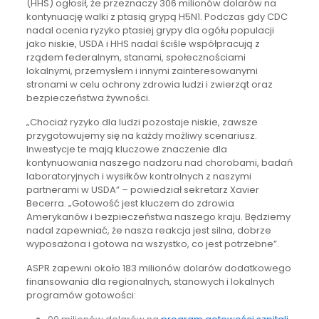
(HHS) ogłosił, że przeznaczy 306 milionów dolarów na
kontynuację walki z ptasią grypą H5N1. Podczas gdy CDC
nadal ocenia ryzyko ptasiej grypy dla ogółu populacji
jako niskie, USDA i HHS nadal ściśle współpracują z
rządem federalnym, stanami, społecznościami
lokalnymi, przemysłem i innymi zainteresowanymi
stronami w celu ochrony zdrowia ludzi i zwierząt oraz
bezpieczeństwa żywności.
„Chociaż ryzyko dla ludzi pozostaje niskie, zawsze
przygotowujemy się na każdy możliwy scenariusz.
Inwestycje te mają kluczowe znaczenie dla
kontynuowania naszego nadzoru nad chorobami, badań
laboratoryjnych i wysiłków kontrolnych z naszymi
partnerami w USDA” – powiedział sekretarz Xavier
Becerra. „Gotowość jest kluczem do zdrowia
Amerykanów i bezpieczeństwa naszego kraju. Będziemy
nadal zapewniać, że nasza reakcja jest silna, dobrze
wyposażona i gotowa na wszystko, co jest potrzebne”.
ASPR zapewni około 183 milionów dolarów dodatkowego
finansowania dla regionalnych, stanowych i lokalnych
programów gotowości: