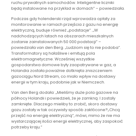
ruchu prywatnych samochodów. Inteligentne liczniki
będą instalowane na przykład w domach” – powiedziała.
Podczas gdy holenderski rząd wprowadza opłaty za
monitorowanie w ramach przejścia z gazu na energię
elektryczną, buduje również „podstacje”. „W
nadchodzących latach na obszarach mieszkalnych
zostanie zainstalowanych 50 000 podstacji” –
powiedziała van den Berg. „Ludziom się to nie podoba”.
Transformatory są hałaśliwe i emitują pola
elektromagnetyczne. Wcześniej wszystkie
gospodarstwa domowe były zaopatrywane w gaz, a
Holandia została poważnie dotknięta zniszczeniem
gazociągu Nord Stream, co miało wpływ na dostawy
energii w tym kraju, podobnie jak w Niemczech.
Van den Berg dodała: „Mieliśmy duże pola gazowe na
północy Holandii i powiedzieli, że je zamkną. I zostały
zamknięte. Dlaczego mieliby to zrobić, skoro dostawy
gazu zostały w tak oczywisty sposób zakłócone?„Chcą
przejść na energię elektryczną”, mówi, mimo że nie ma
wystarczającej ilości energii elektrycznej, aby zaspokoić
potrzeby kraju.”