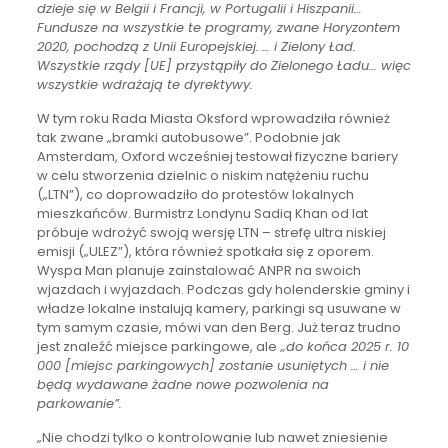
dzieje się w Belgii i Francji, w Portugalii i Hiszpanii…
Fundusze na wszystkie te programy, zwane Horyzontem
2020, pochodzą z Unii Europejskiej.
… i Zielony Ład.
Wszystkie rządy [UE] przystąpiły do Zielonego Ładu… więc
wszystkie wdrażają te dyrektywy.
W tym roku Rada Miasta Oksford wprowadziła również
tak zwane „bramki autobusowe”. Podobnie jak
Amsterdam, Oxford wcześniej testował fizyczne bariery
w celu stworzenia dzielnic o niskim natężeniu ruchu
(„LTN”), co doprowadziło do protestów lokalnych
mieszkańców. Burmistrz Londynu Sadiq Khan od lat
próbuje wdrożyć swoją wersję LTN – strefę ultra niskiej
emisji („ULEZ”), która również spotkała się z oporem.
Wyspa Man planuje zainstalować ANPR na swoich
wjazdach i wyjazdach. Podczas gdy holenderskie gminy i
władze lokalne instalują kamery, parkingi są usuwane w
tym samym czasie, mówi van den Berg. Już teraz trudno
jest znaleźć miejsce parkingowe, ale
„do końca 2025 r. 10
000 [miejsc parkingowych] zostanie usuniętych … i nie
będą wydawane żadne nowe pozwolenia na
parkowanie”.
„Nie chodzi tylko o kontrolowanie lub nawet zniesienie