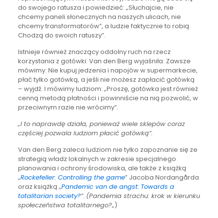
do swojego ratusza i powiedzieć: „Słuchajcie, nie
chcemy paneli słonecznych na naszych ulicach, nie
chcemy transformatorów”, a ludzie faktycznie to robią.
Chodzą do swoich ratuszy”.
Istnieje również znaczący oddolny ruch na rzecz
korzystania z gotówki. Van den Berg wyjaśniła: Zawsze
mówimy: Nie kupuj jedzenia i napojów w supermarkecie,
płać tylko gotówką, a jeśli nie możesz zapłacić gotówką
– wyjdź. I mówimy ludziom: „Proszę, gotówka jest również
cenną metodą płatności i powinniście na nią pozwolić, w
przeciwnym razie nie wrócimy”.
„I to naprawdę działa, ponieważ wiele sklepów coraz
częściej pozwala ludziom płacić gotówką”.
Van den Berg zaleca ludziom nie tylko zapoznanie się ze
strategią władz lokalnych w zakresie specjalnego
planowania i ochrony środowiska, ale także z książką
„
Rockefeller: Controlling the game
” Jacoba Nordangårda
oraz książką „
Pandemic van de angst:
Towards a
totalitarian society?
”
.
(Pandemia strachu: krok w kierunku
społeczeństwa totalitarnego?
„)