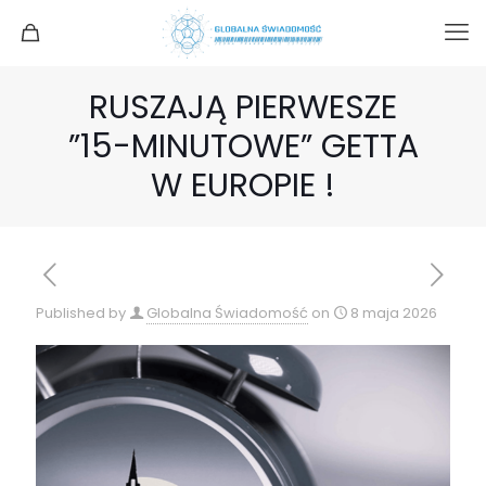
RUSZAJĄ PIERWESZE
”15-MINUTOWE” GETTA
W EUROPIE !
Published by
Globalna Świadomość
on
8 maja 2026