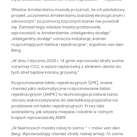
Władze Amsterdamu musiały przyznać, że ich pilotażowy
projekt „uczynienia Amsterdamu bardziej ekologicznym i
zdrowszym” za pomocą fizycznych barier nie powiódł
się. Zamiast tego władze miasta postanowiły
wprowadzić w Amsterdamie „inteligentny dostęp”.
„Inteligentny dostęp” oznacza instalację „kamer
rozpoznających tablice rejestracyjne”, wyjaśnia van den
Berg .
„W dniu 1 stycznia 2025 r. 14 gmin wprowadzi strefy wolne
od emisji CO2, a wjazd ciężarówką z silnikiem diesla do
tych stref będzie karany grzywną.”
Rozpoznawanie tablic rejestracyjnych (LPR), znane
również jako automatyczne rozpoznawanie tablic
rejestracyjnych (ANPR), to technologia przetwarzania
obrazu wykorzystywana do identyfikacji pojazdów na
podstawie ich tablic rejestracyjnych. Przez lata
widzieliśmy, jak władze miejskie i lokalne w różnych
krajach wprowadzały ANPR.
„W Niemczech miasta robią to samo
” – mówi van den
Berg.
Wprowadzają również strefy niskiej emisji.
To samo