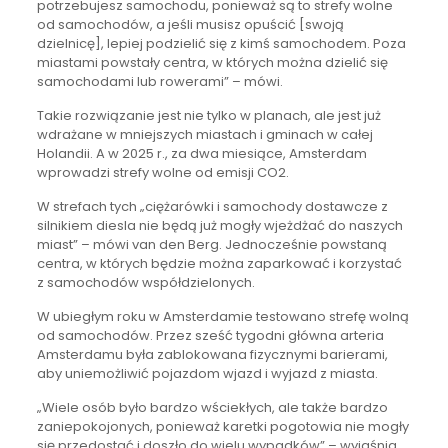
potrzebujesz samochodu, ponieważ są to strefy wolne
od samochodów, a jeśli musisz opuścić [swoją
dzielnicę], lepiej podzielić się z kimś samochodem. Poza
miastami powstały centra, w których można dzielić się
samochodami lub rowerami” – mówi.
Takie rozwiązanie jest nie tylko w planach, ale jest już
wdrażane w mniejszych miastach i gminach w całej
Holandii. A w 2025 r., za dwa miesiące, Amsterdam
wprowadzi strefy wolne od emisji CO2.
W strefach tych „ciężarówki i samochody dostawcze z
silnikiem diesla nie będą już mogły wjeżdżać do naszych
miast” – mówi van den Berg. Jednocześnie powstaną
centra, w których będzie można zaparkować i korzystać
z samochodów współdzielonych.
W ubiegłym roku w Amsterdamie testowano strefę wolną
od samochodów. Przez sześć tygodni główna arteria
Amsterdamu była zablokowana fizycznymi barierami,
aby uniemożliwić pojazdom wjazd i wyjazd z miasta.
„Wiele osób było bardzo wściekłych, ale także bardzo
zaniepokojonych, ponieważ karetki pogotowia nie mogły
się przedostać i doszło do wielu wypadków” – wyjaśnia.