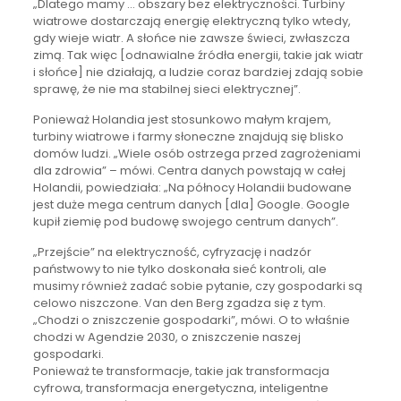
„Dlatego mamy … obszary bez elektryczności. Turbiny
wiatrowe dostarczają energię elektryczną tylko wtedy,
gdy wieje wiatr. A słońce nie zawsze świeci, zwłaszcza
zimą. Tak więc [odnawialne źródła energii, takie jak wiatr
i słońce] nie działają, a ludzie coraz bardziej zdają sobie
sprawę, że nie ma stabilnej sieci elektrycznej”.
Ponieważ Holandia jest stosunkowo małym krajem,
turbiny wiatrowe i farmy słoneczne znajdują się blisko
domów ludzi. „Wiele osób ostrzega przed zagrożeniami
dla zdrowia” – mówi. Centra danych powstają w całej
Holandii, powiedziała: „Na północy Holandii budowane
jest duże mega centrum danych [dla] Google. Google
kupił ziemię pod budowę swojego centrum danych”.
„Przejście” na elektryczność, cyfryzację i nadzór
państwowy to nie tylko doskonała sieć kontroli, ale
musimy również zadać sobie pytanie, czy gospodarki są
celowo niszczone. Van den Berg zgadza się z tym.
„Chodzi o zniszczenie gospodarki”, mówi. O to właśnie
chodzi w Agendzie 2030, o zniszczenie naszej
gospodarki.
Ponieważ te transformacje, takie jak transformacja
cyfrowa, transformacja energetyczna, inteligentne