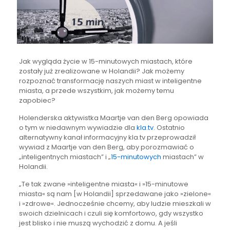
Jak wygląda życie w 15-minutowych miastach, które
zostały już zrealizowane w Holandii? Jak możemy
rozpoznać transformację naszych miast w inteligentne
miasta, a przede wszystkim, jak możemy temu
zapobiec?
Holenderska aktywistka Maartje van den Berg opowiada
o tym w niedawnym wywiadzie dla
kla.tv.
Ostatnio
alternatywny kanał informacyjny kla.tv przeprowadził
wywiad z Maartje van den Berg, aby porozmawiać o
„inteligentnych miastach” i „
15-minutowych
miastach” w
Holandii.
„Te tak zwane »inteligentne miasta« i »15-minutowe
miasta« są nam [w Holandii] sprzedawane jako »zielone«
i »zdrowe«. Jednocześnie chcemy, aby ludzie mieszkali w
swoich dzielnicach i czuli się komfortowo, gdy wszystko
jest blisko i nie muszą wychodzić z domu. A jeśli