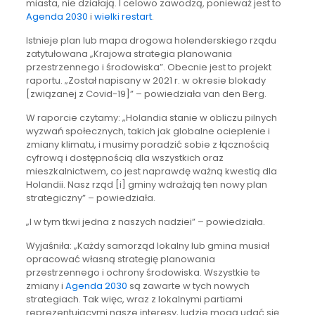
miasta, nie działają. I celowo zawodzą, ponieważ jest to
Agenda 2030
i
wielki restart
.
Istnieje plan lub mapa drogowa holenderskiego rządu
zatytułowana „Krajowa strategia planowania
przestrzennego i środowiska”. Obecnie jest to projekt
raportu. „Został napisany w 2021 r. w okresie blokady
[związanej z Covid-19]” – powiedziała van den Berg.
W raporcie czytamy: „Holandia stanie w obliczu pilnych
wyzwań społecznych, takich jak globalne ocieplenie i
zmiany klimatu, i musimy poradzić sobie z łącznością
cyfrową i dostępnością dla wszystkich oraz
mieszkalnictwem, co jest naprawdę ważną kwestią dla
Holandii. Nasz rząd [i] gminy wdrażają ten nowy plan
strategiczny” – powiedziała.
„I w tym tkwi jedna z naszych nadziei” – powiedziała.
Wyjaśniła: „Każdy samorząd lokalny lub gmina musiał
opracować własną strategię planowania
przestrzennego i ochrony środowiska. Wszystkie te
zmiany i
Agenda 2030
są zawarte w tych nowych
strategiach. Tak więc, wraz z lokalnymi partiami
reprezentującymi nasze interesy, ludzie mogą udać się