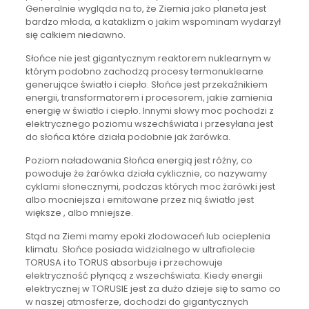
Generalnie wygląda na to, że Ziemia jako planeta jest
bardzo młoda, a kataklizm o jakim wspominam wydarzył
się całkiem niedawno.
Słońce nie jest gigantycznym reaktorem nuklearnym w
którym podobno zachodzą procesy termonuklearne
generujące światło i ciepło. Słońce jest przekaźnikiem
energii, transformatorem i procesorem, jakie zamienia
energię w światło i ciepło. Innymi słowy moc pochodzi z
elektrycznego poziomu wszechświata i przesyłana jest
do słońca które działa podobnie jak żarówka.
Poziom naładowania Słońca energią jest różny, co
powoduje że żarówka działa cyklicznie, co nazywamy
cyklami słonecznymi, podczas których moc żarówki jest
albo mocniejsza i emitowane przez nią światło jest
większe , albo mniejsze.
Stąd na Ziemi mamy epoki zlodowaceń lub ocieplenia
klimatu. Słońce posiada widzialnego w ultrafiolecie
TORUSA i to TORUS absorbuje i przechowuje
elektryczność płynącą z wszechświata. Kiedy energii
elektrycznej w TORUSIE jest za dużo dzieje się to samo co
w naszej atmosferze, dochodzi do gigantycznych