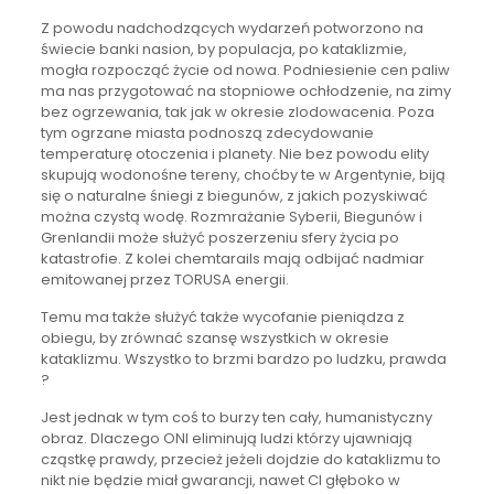
Z powodu nadchodzących wydarzeń potworzono na
świecie banki nasion, by populacja, po kataklizmie,
mogła rozpocząć życie od nowa. Podniesienie cen paliw
ma nas przygotować na stopniowe ochłodzenie, na zimy
bez ogrzewania, tak jak w okresie zlodowacenia. Poza
tym ogrzane miasta podnoszą zdecydowanie
temperaturę otoczenia i planety. Nie bez powodu elity
skupują wodonośne tereny, choćby te w Argentynie, biją
się o naturalne śniegi z biegunów, z jakich pozyskiwać
można czystą wodę. Rozmrażanie Syberii, Biegunów i
Grenlandii może służyć poszerzeniu sfery życia po
katastrofie. Z kolei chemtarails mają odbijać nadmiar
emitowanej przez TORUSA energii.
Temu ma także służyć także wycofanie pieniądza z
obiegu, by zrównać szansę wszystkich w okresie
kataklizmu. Wszystko to brzmi bardzo po ludzku, prawda
?
Jest jednak w tym coś to burzy ten cały, humanistyczny
obraz. Dlaczego ONI eliminują ludzi którzy ujawniają
cząstkę prawdy, przecież jeżeli dojdzie do kataklizmu to
nikt nie będzie miał gwarancji, nawet CI głęboko w