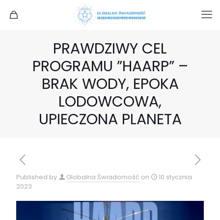
PRAWDZIWY CEL
PROGRAMU ”HAARP” –
BRAK WODY, EPOKA
LODOWCOWA,
UPIECZONA PLANETA
Published by
Globalna Świadomość
on
10 stycznia
2023