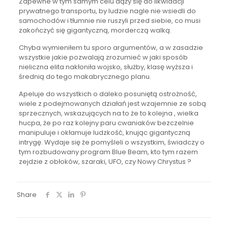
Zapewne w tym samym celu dąży się do likwidacji
prywatnego transportu, by ludzie nagle nie wsiedli do
samochodów i tłumnie nie ruszyli przed siebie, co musi
zakończyć się gigantyczną, morderczą walką.
Chyba wymieniłem tu sporo argumentów, a w zasadzie
wszystkie jakie pozwalają zrozumieć w jaki sposób
nieliczna elita nakłoniła wojsko, służby, klasę wyższa i
średnią do tego makabrycznego planu.
Apeluje do wszystkich o daleko posuniętą ostrożność,
wiele z podejmowanych działań jest wzajemnie ze sobą
sprzecznych, wskazujących na to że to kolejna , wielka
hucpa, że po raz kolejny paru cwaniaków bezczelnie
manipuluje i okłamuje ludzkość, knując gigantyczną
intrygę. Wydaje się że pomyśleli o wszystkim, świadczy o
tym rozbudowany program Blue Beam, kto tym razem
zejdzie z obłoków, szaraki, UFO, czy Nowy Chrystus ?
Share