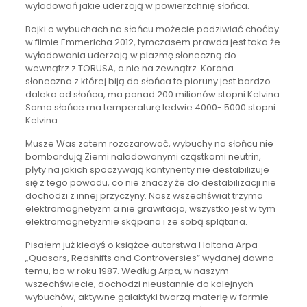
wyładowań jakie uderzają w powierzchnię słońca.
Bajki o wybuchach na słońcu możecie podziwiać choćby
w filmie Emmericha 2012, tymczasem prawda jest taka że
wyładowania uderzają w plazmę słoneczną do
wewnątrz z TORUSA, a nie na zewnątrz. Korona
słoneczna z której biją do słońca te pioruny jest bardzo
daleko od słońca, ma ponad 200 milionów stopni Kelvina.
Samo słońce ma temperaturę ledwie 4000- 5000 stopni
Kelvina.
Musze Was zatem rozczarować, wybuchy na słońcu nie
bombardują Ziemi naładowanymi cząstkami neutrin,
płyty na jakich spoczywają kontynenty nie destabilizuje
się z tego powodu, co nie znaczy że do destabilizacji nie
dochodzi z innej przyczyny. Nasz wszechświat trzyma
elektromagnetyzm a nie grawitacja, wszystko jest w tym
elektromagnetyzmie skąpana i ze sobą splątana.
Pisałem już kiedyś o książce autorstwa Haltona Arpa
„Quasars, Redshifts and Controversies” wydanej dawno
temu, bo w roku 1987. Według Arpa, w naszym
wszechświecie, dochodzi nieustannie do kolejnych
wybuchów, aktywne galaktyki tworzą materię w formie