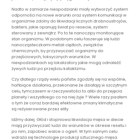
Nadto w zamiarze niespodzianki miały wytworzyć system
odporności na nowe warunki oraz system komunikacji w
organizmie zdolny do likwidacji licznych drobnoustrojów,
bakterii, jakie opanują świat po resecie, system
sterowany z zewnątrz. Po to te nanoczipy monitorujące
stan organizmu. W podobnym celu faszeruje się ludzi
nanocząsteczkami metali ciężkich, związków
chemicznych, by przyzwyczaić organizmy do
przejściowych, toksycznych warunków. W
niespodziankach są lokalizatory jakie mogą odnaleźć
żywych ludzi po przejściu kataklizmu.
Czy dlatego rządy wielu państw zgodziły się na wspólne,
hańbiące działania, przekonane że działają w szczytnym
celu, tymczasem w rzeczywistości to alibi do przejęcia
planety i wszystkiego co na niej żyje ? Wiele razy pisałem
o tym że coraz bardziej efektowne zmiany klimatyczne
są reżyserowane przez elity.
Idźmy dalej. Głód i stopniowa likwidacja mięsa w diecie
mają przyzwyczaić ludzi do warunków w okresie resetu i
po nim, zapobiec walce o ogień. W tym samym celu
wdraża się technologie produkcji sztucznego mięsa.