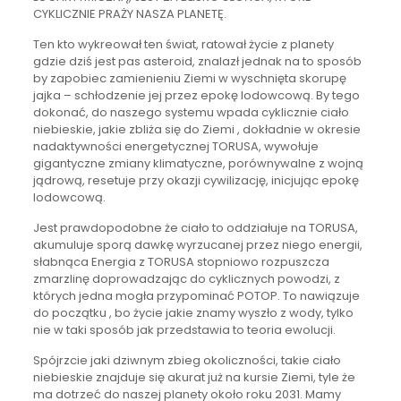
CYKLICZNIE PRAŻY NASZA PLANETĘ.
Ten kto wykreował ten świat, ratował życie z planety
gdzie dziś jest pas asteroid, znalazł jednak na to sposób
by zapobiec zamienieniu Ziemi w wyschnięta skorupę
jajka – schłodzenie jej przez epokę lodowcową. By tego
dokonać, do naszego systemu wpada cyklicznie ciało
niebieskie, jakie zbliża się do Ziemi , dokładnie w okresie
nadaktywności energetycznej TORUSA, wywołuje
gigantyczne zmiany klimatyczne, porównywalne z wojną
jądrową, resetuje przy okazji cywilizację, inicjując epokę
lodowcową.
Jest prawdopodobne że ciało to oddziałuje na TORUSA,
akumuluje sporą dawkę wyrzucanej przez niego energii,
słabnąca Energia z TORUSA stopniowo rozpuszcza
zmarzlinę doprowadzając do cyklicznych powodzi, z
których jedna mogła przypominać POTOP. To nawiązuje
do początku , bo życie jakie znamy wyszło z wody, tylko
nie w taki sposób jak przedstawia to teoria ewolucji.
Spójrzcie jaki dziwnym zbieg okoliczności, takie ciało
niebieskie znajduje się akurat już na kursie Ziemi, tyle że
ma dotrzeć do naszej planety około roku 2031. Mamy