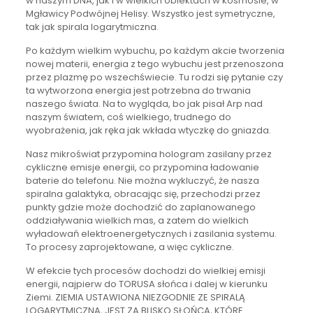
w naszym DNA, jak i w wielkich obiektach w kosmosie, w
Mgławicy Podwójnej Helisy. Wszystko jest symetryczne,
tak jak spirala logarytmiczna.
Po każdym wielkim wybuchu, po każdym akcie tworzenia
nowej materii, energia z tego wybuchu jest przenoszona
przez plazmę po wszechświecie. Tu rodzi się pytanie czy
ta wytworzona energia jest potrzebna do trwania
naszego świata. Na to wygląda, bo jak pisał Arp nad
naszym światem, coś wielkiego, trudnego do
wyobrażenia, jak ręka jak wkłada wtyczkę do gniazda.
Nasz mikroświat przypomina hologram zasilany przez
cykliczne emisje energii, co przypomina ładowanie
baterie do telefonu. Nie można wykluczyć, że nasza
spiralna galaktyka, obracając się, przechodzi przez
punkty gdzie może dochodzić do zaplanowanego
oddziaływania wielkich mas, a zatem do wielkich
wyładowań elektroenergetycznych i zasilania systemu.
To procesy zaprojektowane, a więc cykliczne.
W efekcie tych procesów dochodzi do wielkiej emisji
energii, najpierw do TORUSA słońca i dalej w kierunku
Ziemi. ZIEMIA USTAWIONA NIEZGODNIE ZE SPIRALĄ
LOGARYTMICZNĄ, JEST ZA BLISKO SŁOŃCA, KTÓRE