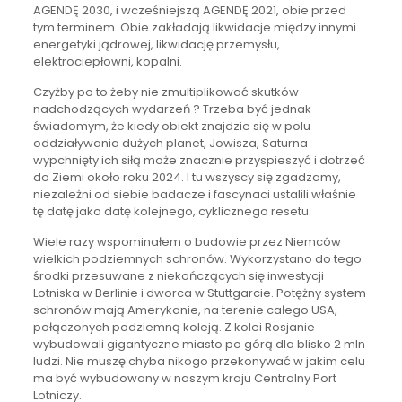
AGENDĘ 2030, i wcześniejszą AGENDĘ 2021, obie przed
tym terminem. Obie zakładają likwidacje między innymi
energetyki jądrowej, likwidację przemysłu,
elektrociepłowni, kopalni.
Czyżby po to żeby nie zmultiplikować skutków
nadchodzących wydarzeń ? Trzeba być jednak
świadomym, że kiedy obiekt znajdzie się w polu
oddziaływania dużych planet, Jowisza, Saturna
wypchnięty ich siłą może znacznie przyspieszyć i dotrzeć
do Ziemi około roku 2024. I tu wszyscy się zgadzamy,
niezależni od siebie badacze i fascynaci ustalili właśnie
tę datę jako datę kolejnego, cyklicznego resetu.
Wiele razy wspominałem o budowie przez Niemców
wielkich podziemnych schronów. Wykorzystano do tego
środki przesuwane z niekończących się inwestycji
Lotniska w Berlinie i dworca w Stuttgarcie. Potężny system
schronów mają Amerykanie, na terenie całego USA,
połączonych podziemną koleją. Z kolei Rosjanie
wybudowali gigantyczne miasto po górą dla blisko 2 mln
ludzi. Nie muszę chyba nikogo przekonywać w jakim celu
ma być wybudowany w naszym kraju Centralny Port
Lotniczy.