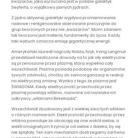
kwazarów, jaka wyrzucana jest w pobliże galaktyk
Seyferta, o wyjątkowo jasnych jądrach.
Z jądra aktywnej galaktyki wypływa promieniowanie
radiowe i rentgenowskie skierowane precyzyjnie do
grup tworzonych przez nie „kwazarów”. Moim zdaniem
tak tworzona jest materia, fundamenty do życia. Każdy
taki wybuch oznacza emisję gigantycznej energii.
Amerykański laureat nagrody Nobla, fizyk, Irving Langmuir
przedstawił niezliczone dowody na to jak siły elektryczne
są przenoszone przez plazmę, która wypełnia cały
wszechświat. Plazma posiada podobne do organizmów
żywych zdolności, choćby do samoorganizacji w reakcji
na elektryczną zmianę. Wynika z tego że plazma jest
ŚWIADOMA. Kiedy elektryczność przechodzi przez
plazmę powstają włókna , nazwane od nazwiska ich
odkrywcy „włóknami Birkelnada”.
Wszechświat zbudowany jest z wielkiej sieci tych włókien
o różnych rozmiarach. Elektryczność przechodząc przez
włókna powoduje że obracają się one wokół siebie, a
elektromagnetyzm trzyma je od siebie z daleka, by się
nie splątały. Ten sam mechanizm dostrzegamy zarówno