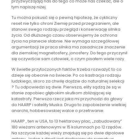
przyzwyczajają nas do tego co może nas czekać, ale o
tym napiszę niżej.
Tu można pokusić się o pewną hipotezę, że cykliczny
reset nie tylko chroni Ziemię przed przegrzaniem, ale
stanowi swego rodzaju przegląd i konserwację silnika
życia. Od dłuższego czasu obserwujemy że ochrona
życia na planecie słabnie. Nie wymaga szczegółowej
argumentacji że praca silnika ma zasadnicze znaczenie
dla ziemskiej magnetosfery, jonosfery. Do tego przyczynił
się oczywiście sam człowiek, o czym pisałem wiele razy.
W świetle przytoczonych faktów trzeba rozważyć to co
dzieje się obecnie na świecie. Po co kastracja rodzaju
ludzkiego, skoro za chwilę dojdzie do naturalnej selekcji
? Tu odpowiedzi są dwie. Pierwsza, elity sądzą że są w
stanie zapobiec głębokim skutkom zbliżającej się
katastrofy. Pierwsza rzecz jaka mi przychodzi do głowy
do HAARP i satelity Muska. Druga to zapobieżenie wielkiej
anarchii, hobbesowskiej walce o przetrwanie.
HAARP , ten w USA, to 13 hektarowy plac, „zabudowany”
180 wieżami antenowymi w 15 kolumnach po 12 rzędów.
Na szczycie każdej wieży znajdują się po dwie dipolowe
anteny. Jeden z dipoli jest dostrojony do sygnału w