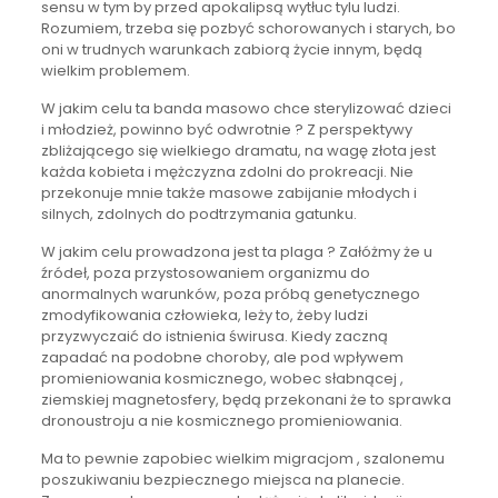
sensu w tym by przed apokalipsą wytłuc tylu ludzi.
Rozumiem, trzeba się pozbyć schorowanych i starych, bo
oni w trudnych warunkach zabiorą życie innym, będą
wielkim problemem.
W jakim celu ta banda masowo chce sterylizować dzieci
i młodzież, powinno być odwrotnie ? Z perspektywy
zbliżającego się wielkiego dramatu, na wagę złota jest
każda kobieta i mężczyzna zdolni do prokreacji. Nie
przekonuje mnie także masowe zabijanie młodych i
silnych, zdolnych do podtrzymania gatunku.
W jakim celu prowadzona jest ta plaga ? Załóżmy że u
źródeł, poza przystosowaniem organizmu do
anormalnych warunków, poza próbą genetycznego
zmodyfikowania człowieka, leży to, żeby ludzi
przyzwyczaić do istnienia świrusa. Kiedy zaczną
zapadać na podobne choroby, ale pod wpływem
promieniowania kosmicznego, wobec słabnącej ,
ziemskiej magnetosfery, będą przekonani że to sprawka
dronoustroju a nie kosmicznego promieniowania.
Ma to pewnie zapobiec wielkim migracjom , szalonemu
poszukiwaniu bezpiecznego miejsca na planecie.