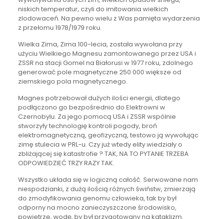
niskich temperatur, czyli do imitowania wielkich
zlodowaceń. Na pewno wielu z Was pamięta wydarzenia
z przełomu 1978/1979 roku.
Wielka Zima, Zima 100-lecia, została wywołana przy
użyciu Wielkiego Magnesu zamontowanego przez USA i
ZSSR na stacji Gomel na Białorusi w 1977 roku, zdolnego
generować pole magnetyczne 250 000 większe od
ziemskiego pola magnetycznego.
Magnes potrzebował dużych ilości energii, dlatego
podłączono go bezpośrednio do Elektrowni w
Czernobylu. Za jego pomocą USA i ZSSR wspólnie
stworzyły technologię kontroli pogody, broń
elektromagnetyczną, geofizyczną, testowo ją wywołując
zimę stulecia w PRL-u. Czy już wtedy elity wiedziały o
zbliżającej się katastrofie ? TAK, NA TO PYTANIE TRZEBA
ODPOWIEDZIEĆ TRZY RAZY TAK.
Wszystko układa się w logiczną całość. Serwowane nam
niespodzianki, z dużą ilością różnych świństw, zmierzają
do zmodyfikowania genomu człowieka, tak by był
odporny na mocno zanieczyszczone środowisko,
powietrze, wodę, by był przygotowany na kataklizm.