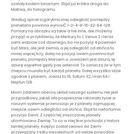
zostały kodem binarnym. Stąd już krótka droga do
Matrixa, do hologramu.
Według spirali logarytmicznej odległość pomiędzy
planetami powinna wynosiĆ 1-2-4-8-16-32-64-128.
Pomiary na obrazku są takie a nie inne, ale możemy
przyjąć w przybliżeniu, że Merkury to 1, Venus 2 i teraz
sami widzicie coś dziwnego, bo na pozycji 4 powinien
być Mars, ale jest ziemia, a jej odległość od słońca to
mniej więcej trzy, dalej na pozycji osiem powinna być
planeta, pomiędzy Marsem a Jowiszem jest dziura, tę
dziurę wypełnia gęsty pas asteroid. To oznacza że w tym
miejscu musiała być kiedyś planeta. Dalej wszystko idzie
zgodnie z planem, Jowisz to 16, Saturn 32, Uran 64 i
Neptun 128.
Moim zdaniem obecny układ naszego systemu nie jest
przypadkowy, jakaś siła pospiesznie ratowała życie w
naszym systemie przenosząc je z planety zajmującej
miejsce osiem odległości od słońca. Stąd ta niefortunna
pozycja Ziemi. Z części tej zniszczonej planety
uformowano Ziemię. To co w niej tkwi pochodzi z historii
tamtej planety. Księżyc został celowo do Ziemi
przywiązany z kilku niezależnych od siebie powodów.