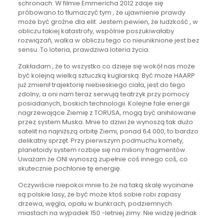
schronach. W filmie Emmericha 2012 zdaje się
próbowano to tłumaczyć tym , że ujawnienie prawdy
może być groźne dla elit. Jestem pewien, że ludzkość , w
obliczu takiej katastrofy, wspólnie poszukiwałaby
rozwiązań, walka w obliczu tego co nieuniknione jest bez
sensu. To loteria, prawdziwa loteria życia.
Zakładam , że to wszystko co dzieje się wokół nas może
być kolejną wielką sztuczką kuglarską. Być może HAARP
już zmienił trajektorię niebieskiego ciała, jest do tego
zdolny, a oni nam teraz serwują teatrzyk przy pomocy
posiadanych, boskich technologii. Kolejne fale energii
nagrzewające Ziemię z TORUSA, mogą być anihilowane
przez system Muska. Mnie to dziwi że wynoszą tak dużo
satelit na najniższą orbitę Ziemi, ponad 64 000, to bardzo
delikatny sprzęt. Przy pierwszym podmuchu komety,
planetoidy system rozbije się na miliony fragmentów.
Uważam że ONI wynoszą zupełnie coś innego coś, co
skutecznie pochłonie tę energię.
Oczywiście niepokoi mnie to że na taką skalę wycinane
są polskie lasy, że być może ktoś sobie robi zapasy
drzewa, węgla, opału w bunkrach, podziemnych
miastach na wypadek 150 -letniej zimy. Nie widzę jednak