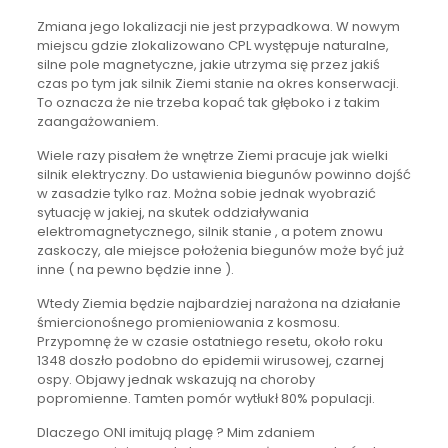
Zmiana jego lokalizacji nie jest przypadkowa. W nowym
miejscu gdzie zlokalizowano CPL występuje naturalne,
silne pole magnetyczne, jakie utrzyma się przez jakiś
czas po tym jak silnik Ziemi stanie na okres konserwacji.
To oznacza że nie trzeba kopać tak głęboko i z takim
zaangażowaniem.
Wiele razy pisałem że wnętrze Ziemi pracuje jak wielki
silnik elektryczny. Do ustawienia biegunów powinno dojść
w zasadzie tylko raz. Można sobie jednak wyobrazić
sytuację w jakiej, na skutek oddziaływania
elektromagnetycznego, silnik stanie , a potem znowu
zaskoczy, ale miejsce położenia biegunów może być już
inne ( na pewno będzie inne ).
Wtedy Ziemia będzie najbardziej narażona na działanie
śmiercionośnego promieniowania z kosmosu.
Przypomnę że w czasie ostatniego resetu, około roku
1348 doszło podobno do epidemii wirusowej, czarnej
ospy. Objawy jednak wskazują na choroby
popromienne. Tamten pomór wytłukł 80% populacji.
Dlaczego ONI imitują plagę ? Mim zdaniem