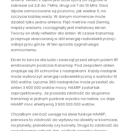
zakresie od 2,8 do 7 MHz, drugi od 7 do 10 MHz. Dwa
dipole zamocowane są poziomo, jak wielkie X, na
szczycie każdej wieży. W danym momencie może
działać tylko jedna antena. Pięć metrów nad Ziemią,
między wieżami, rozciągnięty jest metalowy ekran.
Tworzy on stały reflektor dla anten. W czasie transmisji
przejmuje skierowaną w dół energię radioelektryczną i
odbija ją ku górze. W ten sposób sygnał ulega
wzmocnieniu.
Ekran to tarcza dla ludzi i zwierząt przed silnym polem RF
emitowanym podczas transmisji. Pod zespołem anten
znajduje się 30 schronów z nadajnikami. Każdy nadajnik
może wytworzyć energię radioelektryczną o wartości 10
000 watów. Łącznie 360 nadajników może przesłać do
anten 3 600 000 watów mocy. HAARP został tak
zaprojektowany , że posiada zdolność do skupiania
transmisji w jednym punkcie wysoko na niebie, co daje
HAARP moc efektywną 3 600 000 000 watów.
Chciałbym zwrócić uwagę na dwie funkcje HAARP,
pierwsza to zdolność do wpływu na obiekty w kosmosie,
na planety, planetoidy czy komety. Druga to zdolność do
wywoływania ostrych zim, wielkich opadów śniegu,