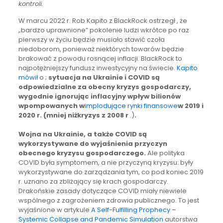
kontroli.
W marcu 2022 r. Rob Kapito z BlackRock ostrzegł , że
„bardzo uprawnione” pokolenie ludzi wkrótce po raz
pierwszy w życiu będzie musiało stawić czoła
niedoborom, ponieważ niektórych towarów będzie
brakować z powodu rosnącej inflacji. BlackRock to
najpotężniejszy fundusz inwestycyjny na świecie.
Kapito
mówił
o ;
sytuacja na Ukrainie i COVID są
odpowiedzialne za obecny kryzys gospodarczy,
wygodnie ignorując inflacyjny wpływ bilionów
wpompowanych w
implodujące rynki finansowe
w 2019 i
2020 r. (mniej niż
kryzys z 2008 r
.)
.
Wojna na Ukrainie, a także COVID są
wykorzystywane do wyjaśnienia przyczyn
obecnego kryzysu gospodarczego.
Ale polityka
COVID była symptomem, a nie przyczyną kryzysu: były
wykorzystywane do zarządzania tym, co pod koniec 2019
r. uznano za zbliżający się krach gospodarczy.
Drakońskie zasady dotyczące COVID miały niewiele
wspólnego z zagrożeniem zdrowia publicznego. To jest
wyjaśnione w artykule
A Self-Fulfilling Prophecy –
Systemic Collapse and Pandemic Simulation
autorstwa