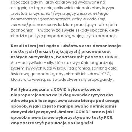
I podczas gdy miliardy dolarów są wydawane na
osiągnięcie tego celu, całkowicie niepotrzebny kryzys
„
kosztów utrzymania” (wynikający z lekkomyślnego
neoliberalizmu gospodarczego, który w końcu się
załamał) j
est narzucany ludziom pracującym w krajach
zachodnich – uważany za zwykłe szkody uboczne, kiedy
chodzi o politykę gospodarczą, wojnę i zysk korporacji.
Rezultatem jest nędza i ubóstwo oraz demonizacja
niektórych (teraz strajkujących) pracowników,
których okrzyknięto „bohaterami” podczas COVID.
Ale – oczywiście – siły, które tak wyraźnie pogardzają
życiem zwykłych ludzi w kraju i za granicą, zamkną całą
światową gospodarkę, aby „chronić ich zdrowie”! Ci,
którzy w to wierzą, są świadectwem siły propagandy .
Polityka związana z COVID była całkowicie
nieproporcjonalna do jakiegokolwiek ryzyka dla
zdrowia publicznego, zwłaszcza biorąc pod uwagę
sposób, w jaki często manipulowano definicjami i
danymi dotyczącymi „śmierci COVID” oraz w jaki
sposób niewłaściwie wykorzystywano testy PCR,
aby zastraszyć populacje do uległości.