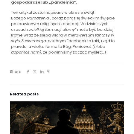
gospodarcze lub „pandemia”.
Ten artykuł został napisany w okresie świąt
Bożego
Narodzenia
, coraz bardziej świeckim święcie
pozbawionym religijnych konotacji. W dzisiejszych
czasach
„wielkiej farmacji ufamy”
może być bardziej
trafne wraz ze ślepą wiarą w
metawersum fantasy w
stylu Zuckerberga, w
którym Facebook to fakt, rząd to
prawda, a wielka farma to Bóg. Ponieważ
(niebo
dopomóż nam)
, że powinniśmy zacząć myśleć…!
Share
Related posts