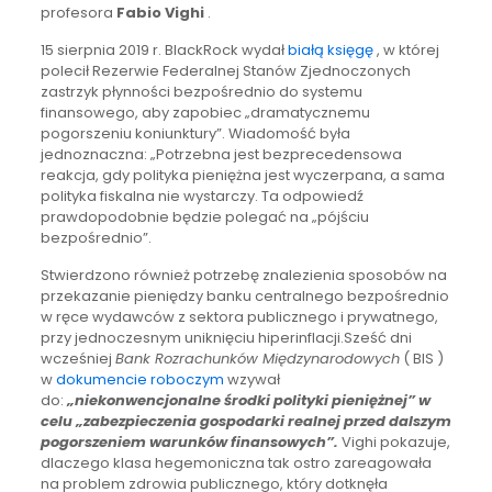
profesora
Fabio Vighi
.
15 sierpnia 2019 r. BlackRock wydał
białą księgę
, w której
polecił Rezerwie Federalnej Stanów Zjednoczonych
zastrzyk płynności bezpośrednio do systemu
finansowego, aby zapobiec „dramatycznemu
pogorszeniu koniunktury”. Wiadomość była
jednoznaczna: „Potrzebna jest bezprecedensowa
reakcja, gdy polityka pieniężna jest wyczerpana, a sama
polityka fiskalna nie wystarczy. Ta odpowiedź
prawdopodobnie będzie polegać na „pójściu
bezpośrednio”.
Stwierdzono również potrzebę znalezienia sposobów na
przekazanie pieniędzy banku centralnego bezpośrednio
w ręce wydawców z sektora publicznego i prywatnego,
przy jednoczesnym uniknięciu hiperinflacji.Sześć dni
wcześniej
Bank Rozrachunków Międzynarodowych
( BIS )
w
dokumencie roboczym
wzywał
do:
„niekonwencjonalne środki polityki pieniężnej” w
celu „zabezpieczenia gospodarki realnej przed dalszym
pogorszeniem warunków finansowych”.
Vighi pokazuje,
dlaczego klasa hegemoniczna tak ostro zareagowała
na problem zdrowia publicznego, który dotknęła