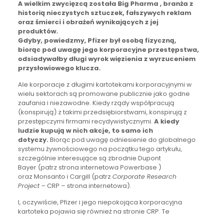
A wielkim zwycięzcą została Big Pharma , branża z
historią nieczystych sztuczek, fałszywych reklam
oraz śmierci i obrażeń wynikających z jej
produktów.
Gdyby, powiedzmy, Pfizer był osobą fizyczną,
biorąc pod uwagę jego korporacyjne przestępstwa,
odsiadywałby długi wyrok więzienia z wyrzuceniem
przysłowiowego klucza.
Ale korporacje z długimi kartotekami korporacyjnymi w
wielu sektorach są promowane publicznie jako godne
zaufania i niezawodne. Kiedy rządy współpracują
(konspirują) z takimi przedsiębiorstwami, konspirują z
przestępczymi firmami recydywistycznymi.
A kiedy
ludzie kupują w nich akcje, to samo ich
dotyczy.
Biorąc pod uwagę odniesienie do globalnego
systemu żywnościowego na początku tego artykułu,
szczególnie interesujące są zbrodnie Dupont
Bayer (patrz strona internetowa Powerbase )
oraz Monsanto i Cargill (patrz
Corporate Research
Project
– CRP – strona internetowa).
I, oczywiście, Pfizer i jego niepokojąca korporacyjna
kartoteka pojawia się również na stronie CRP. Te