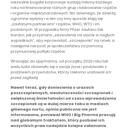
niezwykle bogate korporacje wydają miliony każdego
roku na finansowanie różnych grup i lobbowanie rządów
i organów międzynarodowych. Nic dziwnego, że dzierżą
ogromne wpływy i w ten czy inny sposób stają się
„zaufanymi partnerami” rządów, WHO, WTO i im
podobnych. W przypadku firmy Pfizer zaufano tak
bardzo, jak przyznano „zezwolenie na użycie w nagłych
wypadkach”, aby wprowadzić „szczepionki” na rynek, a
następnie narzucić je społeczeństwu za pomocą
przymusowej polityki rządów.
Wracając do Lippmanna, od początku 2020 roku tak
wielu ludzi obawiało się o swoje życie i podziwiało z
podziwem przywódców, którzy
rzekomo uratowali ich
przed zagładą.
Nawet teraz, gdy doniesienia o urazach
poszczepiennych, nieskuteczności szczepionek i
zwiększonej śmiertelności od czasu wprowadzenia
szczepionek są w dużej mierze tabu w mediach
głównego nurtu, opinia publiczna nie jest
informowana, ponieważ WHO i Big Pharma pracują
nad globalnym traktatem, który pozbawi ich
wszystkich praw nadejdzie kolejne załamanie