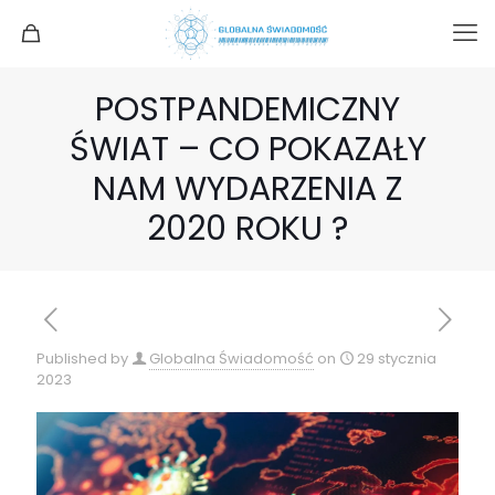
POSTPANDEMICZNY
ŚWIAT – CO POKAZAŁY
NAM WYDARZENIA Z
2020 ROKU ?
Published by
Globalna Świadomość
on
29 stycznia
2023