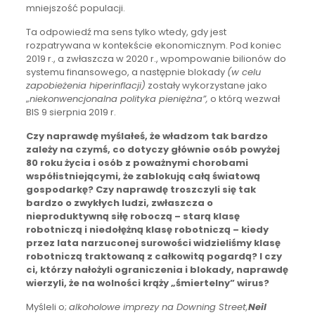
mniejszość populacji.
Ta odpowiedź ma sens tylko wtedy, gdy jest
rozpatrywana w kontekście ekonomicznym. Pod koniec
2019 r., a zwłaszcza w 2020 r., wpompowanie bilionów do
systemu finansowego, a następnie blokady
(w celu
zapobieżenia hiperinflacji)
zostały wykorzystane jako
„
niekonwencjonalna polityka pieniężna”,
o którą wezwał
BIS 9 sierpnia 2019 r.
Czy naprawdę myślałeś, że władzom tak bardzo
zależy na czymś, co dotyczy głównie osób powyżej
80 roku życia i osób z poważnymi chorobami
współistniejącymi, że zablokują całą światową
gospodarkę? Czy naprawdę troszczyli się tak
bardzo o zwykłych ludzi, zwłaszcza o
nieproduktywną siłę roboczą – starą klasę
robotniczą i niedołężną klasę robotniczą – kiedy
przez lata narzuconej surowości widzieliśmy klasę
robotniczą traktowaną z całkowitą pogardą? I czy
ci, którzy nałożyli ograniczenia i blokady, naprawdę
wierzyli, że na wolności krąży „śmiertelny” wirus?
Myśleli o;
alkoholowe imprezy na Downing Street,
Neil