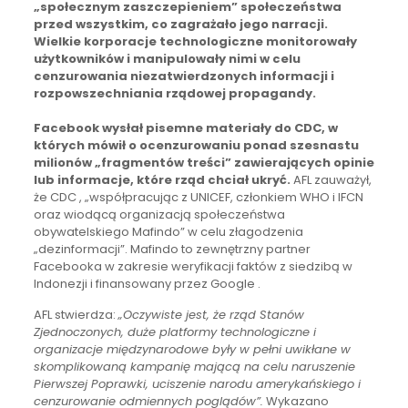
„społecznym zaszczepieniem” społeczeństwa
przed wszystkim, co zagrażało jego narracji.
Wielkie korporacje technologiczne monitorowały
użytkowników i manipulowały nimi w celu
cenzurowania niezatwierdzonych informacji i
rozpowszechniania rządowej propagandy.
Facebook wysłał pisemne materiały do CDC, w
których mówił o ocenzurowaniu ponad szesnastu
milionów „fragmentów treści” zawierających opinie
lub informacje, które rząd chciał ukryć.
AFL zauważył,
że CDC , „współpracując z UNICEF, członkiem WHO i IFCN
oraz wiodącą organizacją społeczeństwa
obywatelskiego Mafindo” w celu złagodzenia
„dezinformacji”. Mafindo to zewnętrzny partner
Facebooka w zakresie weryfikacji faktów z siedzibą w
Indonezji i finansowany przez Google .
AFL stwierdza:
„Oczywiste jest, że rząd Stanów
Zjednoczonych, duże platformy technologiczne i
organizacje międzynarodowe były w pełni uwikłane w
skomplikowaną kampanię mającą na celu naruszenie
Pierwszej Poprawki, uciszenie narodu amerykańskiego i
cenzurowanie odmiennych poglądów”.
Wykazano