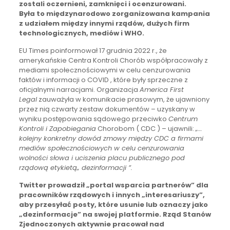
zostali oczernieni, zamknięci i ocenzurowani.
Była to międzynarodowo zorganizowana kampania
z udziałem między innymi rządów, dużych firm
technologicznych, mediów i WHO.
EU Times poinformował 17 grudnia 2022 r., że
amerykańskie Centra Kontroli Chorób współpracowały z
mediami społecznościowymi w celu cenzurowania
faktów i informacji o COVID , które były sprzeczne z
oficjalnymi narracjami. Organizacja
America First
Legal
zauważyła w komunikacie prasowym, że ujawniony
przez nią czwarty zestaw dokumentów – uzyskany w
wyniku postępowania sądowego przeciwko
Centrum
Kontroli i Zapobiegania
Chorobom ( CDC ) – ujawnili:
„…
kolejny konkretny dowód zmowy między CDC a firmami
mediów społecznościowych w celu cenzurowania
wolności słowa i uciszenia placu publicznego pod
rządową etykietą„ dezinformacji ”.
Twitter prowadził „portal wsparcia partnerów” dla
pracowników rządowych i innych „interesariuszy”,
aby przesyłać posty, które usunie lub oznaczy jako
„dezinformacje” na swojej platformie. Rząd Stanów
Zjednoczonych aktywnie pracował nad