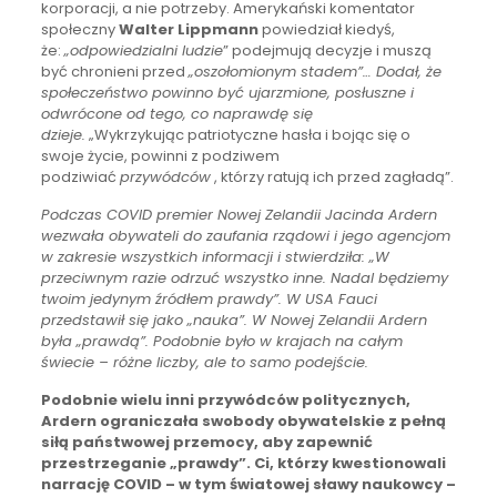
korporacji, a nie potrzeby. Amerykański komentator
społeczny
Walter Lippmann
powiedział kiedyś,
że:
„odpowiedzialni ludzie
” podejmują decyzje i muszą
być chronieni przed
„oszołomionym stadem”… Dodał, że
społeczeństwo powinno być ujarzmione, posłuszne i
odwrócone od tego, co naprawdę się
dzieje.
„Wykrzykując patriotyczne hasła i bojąc się o
swoje życie, powinni z podziwem
podziwiać
przywódców
, którzy ratują ich przed zagładą”.
Podczas COVID premier Nowej Zelandii Jacinda Ardern
wezwała obywateli do zaufania rządowi i jego agencjom
w zakresie wszystkich informacji i stwierdziła: „W
przeciwnym razie odrzuć wszystko inne. Nadal będziemy
twoim jedynym źródłem prawdy”. W USA Fauci
przedstawił się jako „nauka”. W Nowej Zelandii Ardern
była „prawdą”. Podobnie było w krajach na całym
świecie – różne liczby, ale to samo podejście.
Podobnie wielu inni przywódców politycznych,
Ardern ograniczała swobody obywatelskie z pełną
siłą państwowej przemocy, aby zapewnić
przestrzeganie „prawdy”. Ci, którzy kwestionowali
narrację COVID – w tym światowej sławy naukowcy –