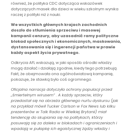
również, że polityka CDC dotycząca wskazówek
dotyczących masek dla dzieci w wieku szkolnym wynika
raczej z polityki niż z nauki.
We wszystkich głównych krajach zachodnich
doszło do stłumienia sprzeciwu i masowej
kampanii cenzury, aby uzasadnić ramy polityczne
blokad społecznych i ekonomicznych, maskowania,
dystansowania się i ingerencji państwa w prawie
każdy aspekt życia prywatnego.
Odkrycia AFL wskazują, w jaki sposób ośrodki władzy
mogą działać i działają zgodnie, kiedy tego potrzebują.
Fakt, że obejmowała ona ogólnoświatową kampanię,
pokazuje, że stawką było coś ogromnego.
Oficjalna narracja dotyczyła ochrony populacji przed
„śmiertelnym wirusem” . A każdy sprzeciw, który
przedostał się na obrzeża głównego nurtu dyskursu (jak
na przykład mówił Tucker Carlson w Fox News lub kilku
prezenterów w Talk Radio w Wielkiej Brytanii) miał
tendencję do skupiania się na politykach, którzy
posuwają się za daleko w blokadach i ograniczeniach i
wpadają w pułapkę ich egoistycznej żądzy władzy i