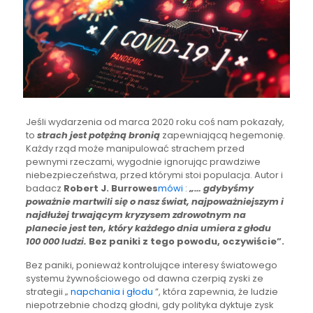
Jeśli wydarzenia od marca 2020 roku coś nam pokazały,
to
strach jest potężną bronią
zapewniającą hegemonię.
Każdy rząd może manipulować strachem przed
pewnymi rzeczami, wygodnie ignorując prawdziwe
niebezpieczeństwa, przed którymi stoi populacja. Autor i
badacz
Robert J. Burrowes
mówi
:
„… gdybyśmy
poważnie martwili się o nasz świat, najpoważniejszym i
najdłużej trwającym kryzysem zdrowotnym na
planecie jest ten, który każdego dnia umiera z głodu
100 000 ludzi.
Bez paniki z tego powodu, oczywiście”.
Bez paniki, ponieważ kontrolujące interesy światowego
systemu żywnościowego od dawna czerpią zyski ze
strategii „
napchania i głodu
”, która zapewnia, że ludzie
niepotrzebnie chodzą głodni, gdy polityka dyktuje zysk