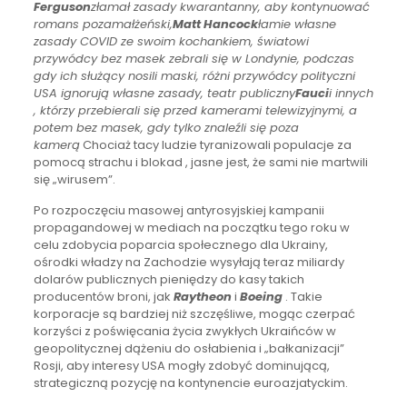
Ferguson
złamał zasady kwarantanny, aby kontynuować
romans pozamałżeński,
Matt Hancock
łamie własne
zasady COVID ze swoim kochankiem, światowi
przywódcy bez masek zebrali się w Londynie, podczas
gdy ich służący nosili maski, różni przywódcy polityczni
USA ignorują własne zasady, teatr publiczny
Fauci
i innych
, którzy przebierali się przed kamerami telewizyjnymi, a
potem bez masek, gdy tylko znaleźli się poza
kamerą
Chociaż tacy ludzie tyranizowali populacje za
pomocą strachu i blokad , jasne jest, że sami nie martwili
się „wirusem”.
Po rozpoczęciu masowej antyrosyjskiej kampanii
propagandowej w mediach na początku tego roku w
celu zdobycia poparcia społecznego dla Ukrainy,
ośrodki władzy na Zachodzie wysyłają teraz miliardy
dolarów publicznych pieniędzy do kasy takich
producentów broni, jak
Raytheon
i
Boeing
. Takie
korporacje są bardziej niż szczęśliwe, mogąc czerpać
korzyści z poświęcania życia zwykłych Ukraińców w
geopolitycznej dążeniu do osłabienia i „bałkanizacji”
Rosji, aby interesy USA mogły zdobyć dominującą,
strategiczną pozycję na kontynencie euroazjatyckim.