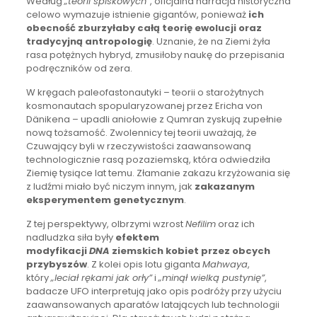
Według
„teorii spiskowych”
, oficjalna narracja historyczna
celowo wymazuje istnienie gigantów, ponieważ
ich
obecność zburzyłaby całą teorię ewolucji oraz
tradycyjną antropologię
. Uznanie, że na Ziemi żyła
rasa potężnych hybryd, zmusiłoby naukę do przepisania
podręczników od zera.
W kręgach paleofastonautyki – teorii o starożytnych
kosmonautach spopularyzowanej przez Ericha von
Dänikena – upadli aniołowie z Qumran zyskują zupełnie
nową tożsamość. Zwolennicy tej teorii uważają, że
Czuwający byli w rzeczywistości zaawansowaną
technologicznie rasą pozaziemską, która odwiedziła
Ziemię tysiące lat temu. Złamanie zakazu krzyżowania się
z ludźmi miało być niczym innym, jak
zakazanym
eksperymentem genetycznym
.
Z tej perspektywy, olbrzymi wzrost
Nefilim
oraz ich
nadludzka siła były
efektem
modyfikacji
DNA
ziemskich kobiet przez obcych
przybyszów
. Z kolei opis lotu giganta
Mahwaya
,
który
„leciał rękami jak orły”
i
„minął wielką pustynię”
,
badacze UFO interpretują jako opis podróży przy użyciu
zaawansowanych aparatów latających lub technologii