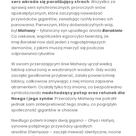
serc wkrada się paraliżujący strach
. Wszystko za
sprawą serii synchronicznych, proroczych snów
apokaliptycznych, które zaczynają nawiedzać
przywódców gigantów, zwiastując rychły koniec ich
panowania. Pierwszym, który doświadczył tych wizji,
był
Mahway
– tytaniczny syn upadłego anioła
Barakiela
.
Co ciekawe, współcześni egzorcyści twierdzą, że
imię
Barakiel
nosi dziś jeden z najpotężniejszych
demonów, z jakimi muszą mierzyć się podczas
odprawiania rytuałów.
W swoim przerażającym śnie
Mahway
ujrzał wielką
tablicę zanurzoną w wezbranych wodach. Gdy woda
zaczęła gwałtownie przybierać, zalała powierzchnię
tablicy, całkowicie zmywając z niej imiona zapisane
atramentem. Ocalały tylko trzy imiona, co bezpośrednio
symbolizowało
nadchodzący potop oraz ratunek dla
Noego i jego synów
. Przerażony
Mahway
nie potrafił
jednak sam zinterpretować tego znaku, co pogrążyło
społeczność gigantów w chaosie.
Niedługo potem kolejni dwaj giganci –
Ohya
i
Hahya
,
synowie potężnego przywódcy upadłych
aniołów
Shemyaza
– zaczęli miewać identyczne, nocne