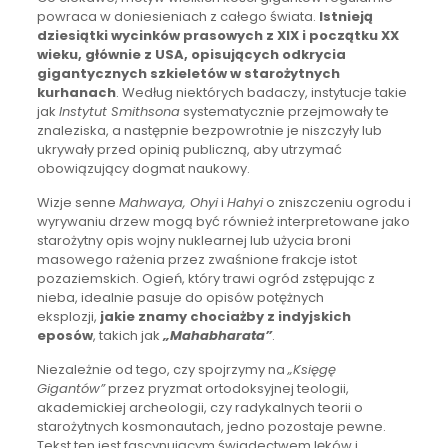
powraca w doniesieniach z całego świata.
Istnieją
dziesiątki wycinków prasowych z XIX i początku XX
wieku, głównie z USA, opisujących odkrycia
gigantycznych szkieletów w starożytnych
kurhanach
. Według niektórych badaczy, instytucje takie
jak
Instytut Smithsona
systematycznie przejmowały te
znaleziska, a następnie bezpowrotnie je niszczyły lub
ukrywały przed opinią publiczną, aby utrzymać
obowiązujący dogmat naukowy.
Wizje senne
Mahwaya, Ohyi
i
Hahyi
o zniszczeniu ogrodu i
wyrywaniu drzew mogą być również interpretowane jako
starożytny opis wojny nuklearnej lub użycia broni
masowego rażenia przez zwaśnione frakcje istot
pozaziemskich. Ogień, który trawi ogród zstępując z
nieba, idealnie pasuje do opisów potężnych
eksplozji,
jakie znamy chociażby z indyjskich
eposów
, takich jak
„Mahabharata”
.
Niezależnie od tego, czy spojrzymy na
„Księgę
Gigantów”
przez pryzmat ortodoksyjnej teologii,
akademickiej archeologii, czy radykalnych teorii o
starożytnych kosmonautach, jedno pozostaje pewne.
Tekst ten jest fascynującym świadectwem lęków i