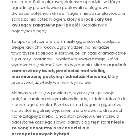
koszmary. Śnili o pięknym, zielonym ogrodzie, w którym
ogrodnicy pieczołowicie podlewali i pielęgnowali
dwieście potężnych drzew. Nagle z nieba runęła woda, a
zaraz za nią potężny ogień, który
obrócił cały ten
kwitnący zakątek w pył i popiół
. Ocalały tylko
pojedyncze pędy.
Te apokaliptyczne wizje zmusiły gigantów do podjęcia
desperackich kroków. Zgromadzeni na naradzie
towarzysze zdali sobie sprawę, że ich czas dramatycznie
się kurczy. Postanowili wysłać
Mahwaya
z misją, która
wydawała się niemożliwa do wykonania. Miał on
opuścić
zamieszkany świat, przelecieć nad wielką,
niezmierzoną pustynią i odnaleźć Henocha
, który
przebywał już wtedy w innym wymiarze.
Mahway
wzbił się w powietrze, wykorzystując swoje
potężne ramiona niczym skrzydła orła, i zdołał dotrzeć do
ziemskiego proroka. Przekazał mu błaganie gigantów,
którzy domagali się wyjaśnienia snu o dwustu drzewach,
które zstąpiły z nieba. Choć stan zwojów uniemożliwia
odczytanie każdego słowa, dalszy ciąg tej historii
niesie
ze sobą absolutny brak nadziei dla
przedpotopowych hybryd
.