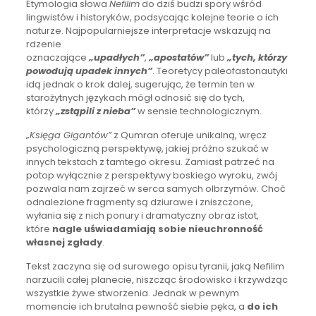
Etymologia słowa
Nefilim
do dziś budzi spory wśród
lingwistów i historyków, podsycając kolejne teorie o ich
naturze. Najpopularniejsze interpretacje wskazują na
rdzenie
oznaczające
„upadłych”
,
„apostatów”
lub
„tych, którzy
powodują upadek innych”
. Teoretycy paleofastonautyki
idą jednak o krok dalej, sugerując, że termin ten w
starożytnych językach mógł odnosić się do tych,
którzy
„zstąpili z nieba”
w sensie technologicznym.
„
Księga Gigantów”
z Qumran oferuje unikalną, wręcz
psychologiczną perspektywę, jakiej próżno szukać w
innych tekstach z tamtego okresu. Zamiast patrzeć na
potop wyłącznie z perspektywy boskiego wyroku, zwój
pozwala nam zajrzeć w serca samych olbrzymów. Choć
odnalezione fragmenty są dziurawe i zniszczone,
wyłania się z nich ponury i dramatyczny obraz istot,
które
nagle uświadamiają sobie nieuchronność
własnej zgłady
.
Tekst zaczyna się od surowego opisu tyranii, jaką Nefilim
narzucili całej planecie, niszcząc środowisko i krzywdząc
wszystkie żywe stworzenia. Jednak w pewnym
momencie ich brutalna pewność siebie pęka, a
do ich