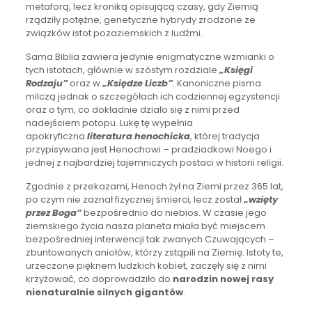
metaforą, lecz kroniką opisującą czasy, gdy Ziemią
rządziły potężne, genetyczne hybrydy zrodzone ze
związków istot pozaziemskich z ludźmi.
Sama Biblia zawiera jedynie enigmatyczne wzmianki o
tych istotach, głównie w szóstym rozdziale
„Księgi
Rodzaju”
oraz w
„Księdze Liczb”
. Kanoniczne pisma
milczą jednak o szczegółach ich codziennej egzystencji
oraz o tym, co dokładnie działo się z nimi przed
nadejściem potopu. Lukę tę wypełnia
apokryficzna
literatura henochicka
, której tradycja
przypisywana jest Henochowi – pradziadkowi Noego i
jednej z najbardziej tajemniczych postaci w historii religii.
Zgodnie z przekazami, Henoch żył na Ziemi przez 365 lat,
po czym nie zaznał fizycznej śmierci, lecz został
„wzięty
przez Boga”
bezpośrednio do niebios. W czasie jego
ziemskiego życia nasza planeta miała być miejscem
bezpośredniej interwencji tak zwanych Czuwających –
zbuntowanych aniołów, którzy zstąpili na Ziemię. Istoty te,
urzeczone pięknem ludzkich kobiet, zaczęły się z nimi
krzyżować, co doprowadziło do
narodzin nowej rasy
nienaturalnie silnych gigantów
.