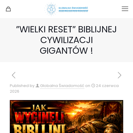
”WIELKI RESET” BIBLIJNEJ
CYWILIZACJI
GIGANTÓW !
Published by
Globalna Świadomość
on
24 czerwca
2026