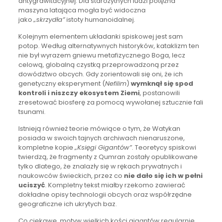
antygrawitacyjnej. Dla starożytnych ludzi potężna
maszyna latająca mogła być widoczna
jako
„skrzydła”
istoty humanoidalnej.
Kolejnym elementem układanki spiskowej jest sam
potop. Według alternatywnych historyków, kataklizm ten
nie był wyrazem gniewu metafizycznego Boga, lecz
celową, globalną czystką przeprowadzoną przez
dowództwo obcych. Gdy zorientowali się oni, że ich
genetyczny eksperyment (
Nefilim
)
wymknął się spod
kontroli i niszczy ekosystem Ziemi
, postanowili
zresetować biosferę za pomocą wywołanej sztucznie fali
tsunami.
Istnieją również teorie mówiące o tym, że Watykan
posiada w swoich tajnych archiwach nienaruszone,
kompletne kopie
„Księgi Gigantów”
. Teoretycy spiskowi
twierdzą, że fragmenty z Qumran zostały opublikowane
tylko dlatego, że znalazły się w rękach prywatnych i
naukowców świeckich, przez co
nie dało się ich w pełni
uciszyć
. Kompletny tekst miałby rzekomo zawierać
dokładne opisy technologii obcych oraz współrzędne
geograficzne ich ukrytych baz.
Co ciekawe, motyw wielkich kości gigantów regularnie