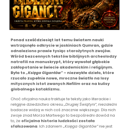
Ponad sześćdziesiąt lat temu światem nauki
wstrząsnęło odkrycie w jaskiniach Qumran, gdzie
odnaleziono prawie tysiąc starożytnych zwojów.
Wśród bezcennych tekstów biblijnych archeolodzy
natrafili na manuskrypt, który wywołał głębokie
zakłopotanie w świecie akademickim i religijnym.
Była to
„Księga Gigantów”
– niezwykłe dzieło, które
rzucało zupełnie nowe, mroczne światło na losy
mitycznych istot zwanych
Nefilim
oraz na kulisy
globalnego kataklizmu.
Choć oficjalna nauka traktuje te teksty jako literackie i
religijne dziedzictwo okresu
„Drugiej Świątyni”
, niezależni
badacze widzą w nich coś znacznie większego. Dla nich
zwoje znad Morza Martwego to bezpośredni dowód na
to, że
oficjalna historia ludzkości została
sfałszowana
. Ich zdaniem
„Księga Gigantów”
nie jest