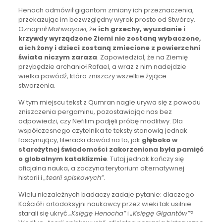
Henoch odmówił gigantom zmiany ich przeznaczenia,
przekazując im bezwzględny wyrok prosto od Stwórcy.
Oznajmił
Mahwayowi
, że
ich grzechy, wyuzdanie i
krzywdy wyrządzone Ziemi nie zostaną wybaczone,
a ich żony i dzieci zostaną zmiecione z powierzchni
świata niczym zaraza
. Zapowiedział, że na Ziemię
przybędzie archanioł Rafael, a wraz z nim nadejdzie
wielka powódź, która zniszczy wszelkie żyjące
stworzenia.
W tym miejscu tekst z Qumran nagle urywa się z powodu
zniszczenia pergaminu, pozostawiając nas bez
odpowiedzi, czy Nefilim podjęli próbę modlitwy. Dla
współczesnego czytelnika te teksty stanowią jednak
fascynujący, literacki dowód na to, jak
głęboko w
starożytnej świadomości zakorzeniona była pamięć
o globalnym kataklizmie
. Tutaj jednak kończy się
oficjalna nauka, a zaczyna terytorium alternatywnej
historii i
„teorii spiskowych”
.
Wielu niezależnych badaczy zadaje pytanie: dlaczego
Kościół i ortodoksyjni naukowcy przez wieki tak usilnie
starali się ukryć
„Księgę Henocha”
i
„Księgę Gigantów”
?