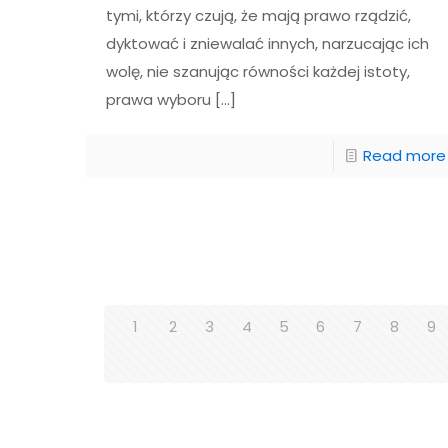
tymi, którzy czują, że mają prawo rządzić,
dyktować i zniewalać innych, narzucając ich
wolę, nie szanując równości każdej istoty,
prawa wyboru
[…]
Read more
1
2
3
4
5
6
7
8
9