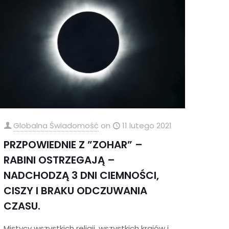
Globalna Świadomość
on
11 lutego 2021
PRZPOWIEDNIE Z ”ZOHAR” –
RABINI OSTRZEGAJĄ –
NADCHODZĄ 3 DNI CIEMNOŚCI,
CISZY I BRAKU ODCZUWANIA
CZASU.
Mistycy wszystkich religii, wszystkich krajów i