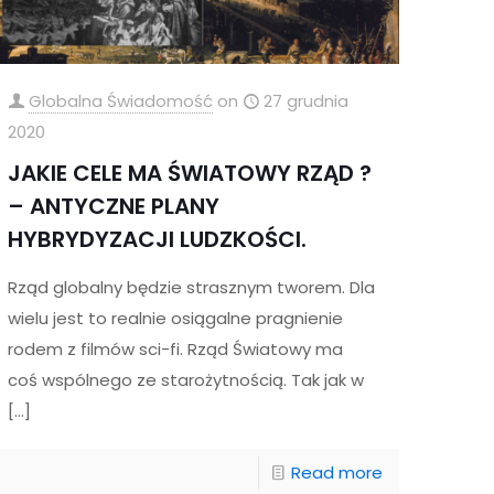
Globalna Świadomość
on
27 grudnia
2020
JAKIE CELE MA ŚWIATOWY RZĄD ?
– ANTYCZNE PLANY
HYBRYDYZACJI LUDZKOŚCI.
Rząd globalny będzie strasznym tworem. Dla
wielu jest to realnie osiągalne pragnienie
rodem z filmów sci-fi. Rząd Światowy ma
coś wspólnego ze starożytnością. Tak jak w
[…]
Read more