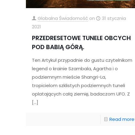
Globalna Świadomość
on
31 stycznia
2021
PRZEDRESETOWE TUNELE OBCYCH
POD BABIĄ GÓRĄ.
Ten Artykuł przypadnie do gustu czytelnikom
legend o krainie Szambala, Agartha i o
podziemnym mieście Shangri-La,
tropicielom szklistych podziemnych tuneli
oplatających całą ziemię, badaczom UFO. Z
[…]
Read more