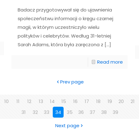
Badacz przygotowywał się do ujawnienia
społeczeństwu informacji o kręgu czarnej
magii, w którym uczestniczyło wielu
polityków i celebrytów. Według 31-letniej
Sarah Adams, która była zaręczona z
[…]
Read more
Prev page
10
11
12
13
14
15
16
17
18
19
20
21
31
32
33
34
35
36
37
38
39
Next page