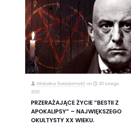
Globalna Świadomość
on
20 lutego
2021
PRZERAŻAJĄCE ŻYCIE ”BESTII Z
APOKALIPSY” – NAJWIĘKSZEGO
OKULTYSTY XX WIEKU.