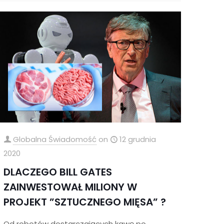
Globalna Świadomość
on
12 grudnia
2020
DLACZEGO BILL GATES
ZAINWESTOWAŁ MILIONY W
PROJEKT ”SZTUCZNEGO MIĘSA” ?
Od robotów dostarczających kawę po