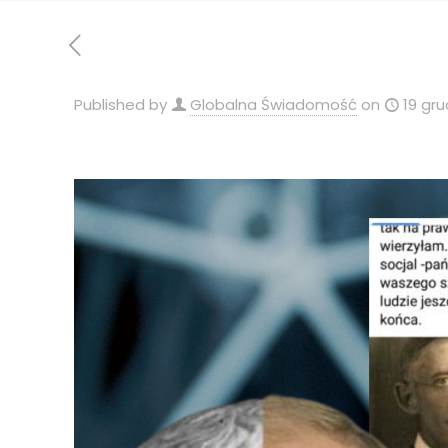
Published by
Globalna Świadomość
on
19 gru