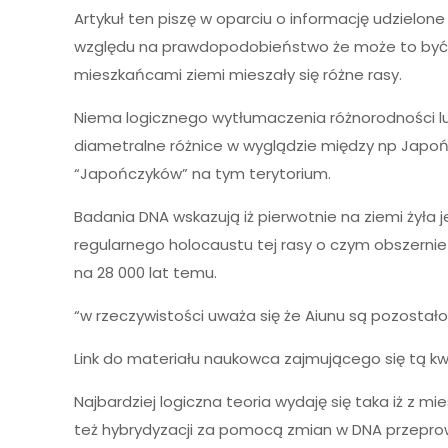
Artykuł ten piszę w oparciu o informację udzielon
względu na prawdopodobieństwo że może to być pra
mieszkańcami ziemi mieszały się różne rasy.
Niema logicznego wytłumaczenia różnorodności lud
diametralne różnice w wyglądzie między np Japońc
“Japończyków” na tym terytorium.
Badania DNA wskazują iż pierwotnie na ziemi żyła 
regularnego holocaustu tej rasy o czym obszernie
na 28 000 lat temu.
“w rzeczywistości uważa się że Aiunu są pozostał
Link do materiału naukowca zajmującego się tą kw
Najbardziej logiczna teoria wydaję się taka iż z 
też hybrydyzacji za pomocą zmian w DNA przepro