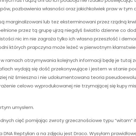
nnych ras i dążą oni do ich podboju nie rzadko poświęcając 
zipów, pozbawienia własności oraz jakichkolwiek praw w ty
 są marginalizowani lub tez eksterminowani przez rządną krw
pełnione przez tą grupę ujrzą niegdyś światło dzienne co do
ości nic im nie zagraża tylko ich własna przeszłość i demon
rodni których prapczyna może leżeć w pierwotnym kłamstwie.
w ramach otrzymywania kolejnych informacji będę je tutaj z
afiach wydają się dość przekonywujące i jestem w stanie p
dziej niż śmieszna i nie udokumentowana teoria pseudoewoluc
żenie celowo wyprodukowanej nie trzymającej się kupy mis
artym umysłem.
dnych cięć pomijając zwroty grzecznościowe typu “witam” it
a DNA Reptylian a na zdjęciu jest Draco. Wysyłam prawidłowe