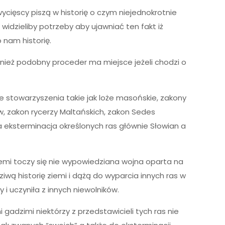
ycięscy piszą w historię o czym niejednokrotnie
widzieliby potrzeby aby ujawniać ten fakt iż
 nam historię.
wnież podobny proceder ma miejsce jeżeli chodzi o
 stowarzyszenia takie jak loże masońskie, zakony
w, zakon rycerzy Maltańskich, zakon Sedes
eksterminacja określonych ras głównie Słowian a
emi toczy się nie wypowiedziana wojna oparta na
ą historię ziemi i dążą do wyparcia innych ras w
 uczyniła z innych niewolników.
 gadzimi niektórzy z przedstawicieli tych ras nie