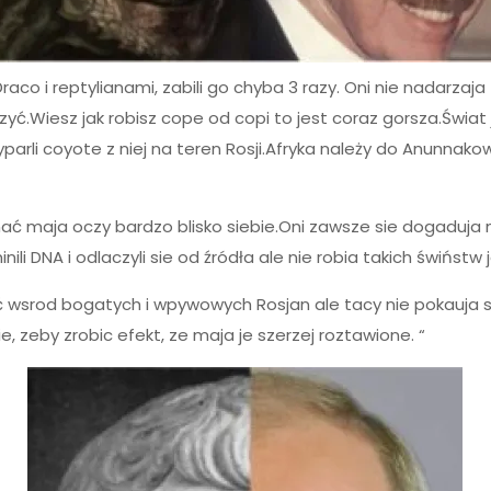
aco i reptylianami, zabili go chyba 3 razy. Oni nie nadarzaja
iczyć.Wiesz jak robisz cope od copi to jest coraz gorsza.Świat 
arli coyote z niej na teren Rosji.Afryka należy do Anunnakow
nać maja oczy bardzo blisko siebie.Oni zawsze sie dogaduja 
li DNA i odlaczyli sie od źródła ale nie robia takich świństw ja
 wsrod bogatych i wpywowych Rosjan ale tacy nie pokauja sie
, zeby zrobic efekt, ze maja je szerzej roztawione. “