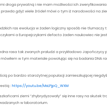
e mi droga prywatną i nie mam możliwości ich zweryfikowania
wda gdyż wiele źródeł mówi o tym iż narodowości na ziemi 
zkich ras ewolucja w żaden logiczny sposób nie tłumaczy te
zykami a Europejczykami defacto żaden naukowiec nie jest w
jedna rasa tak zwanych praludzi a przykładowo Japończycy po
 mówiłem w tym materiale powołując się na badania DNA ras
ością po bardzo starożytnej populacji zamieszkującej niegdy
estią :
https://youtu.be/MxLPjpQ_WXM
mieszkańcami ziemi “zhybrydyzowały” się inne rasy na skutek 
wadzanych w laboratorium.