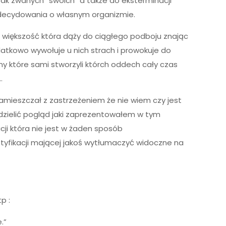
tak zwanych “swoich” a także do eksterminacji
m decydowania o własnym organizmie.
i większość która dąży do ciągłego podboju znając
datkowo wywołuje u nich strach i prowokuje do
y które sami stworzyli którch oddech cały czas
.
amieszczał z zastrzeżeniem że nie wiem czy jest
odzielić pogląd jaki zaprezentowałem w tym
ji która nie jest w żaden sposób
tyfikacji mającej jakoś wytłumaczyć widoczne na
p :
.”