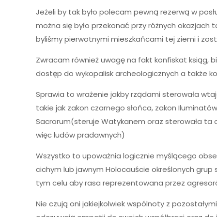
Jeżeli by tak było polecam pewną rezerwą w posług
można się było przekonać przy różnych okazjach ta
byliśmy pierwotnymi mieszkańcami tej ziemi i zost
Zwracam również uwagę na fakt konfiskat ksiąg, bi
dostęp do wykopalisk archeologicznych a także ko
Sprawia to wrażenie jakby rządami sterowała wtaj
takie jak zakon czarnego słońca, zakon Iluminató
Sacrorum(steruje Watykanem oraz sterowała ta or
więc ludów pradawnych)
Wszystko to upoważnia logicznie myślącego obser
cichym lub jawnym Holocauście określonych grup 
tym celu aby rasa reprezentowana przez agresorów
Nie czują oni jakiejkolwiek wspólnoty z pozostałym