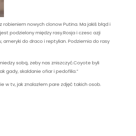
 z robieniem nowych clonow Putina. Ma jakiś błąd i
jest podzielony między rasy.Rosja i czesc azji
, ameryki do draco i reptylian. Podziemia do rasy
miedzy sobą, zeby nas zniszczyć.Coyote byli
k gady, skaldanie ofiar i pedofilia.”
 w tv, jak znalazłem pare zdjęć takich osob.