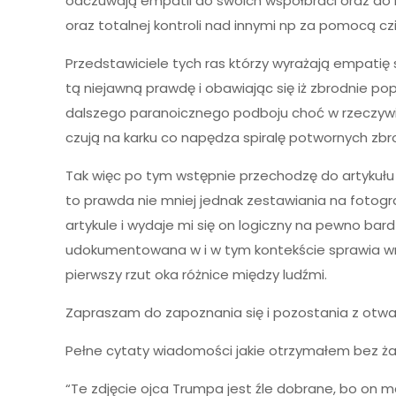
odczuwają empatii do swoich współbraci oraz do i
oraz totalnej kontroli nad innymi np za pomocą c
Przedstawiciele tych ras którzy wyrażają empatię
tą niejawną prawdę i obawiając się iż zbrodnie po
dalszego paranoicznego podboju choć w rzeczywist
czują na karku co napędza spiralę potwornych zb
Tak więc po tym wstępnie przechodzę do artykułu 
to prawda nie mniej jednak zestawiania na fotogr
artykule i wydaje mi się on logiczny na pewno bar
udokumentowana w i w tym kontekście sprawia wra
pierwszy rzut oka różnice między ludźmi.
Zapraszam do zapoznania się i pozostania z otw
Pełne cytaty wiadomości jakie otrzymałem bez ża
“Te zdjęcie ojca Trumpa jest źle dobrane, bo on m