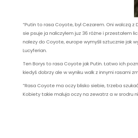
“Putin to rasa Coyote, byl Cezarem. Oni walczą z Dr
sie psuje ja naliczyłem juz 36 różne i przestałem l
nalezy do Coyote, europe wymyśli sztucznie jak wyp
Lucyferian.
Ten Borys to rasa Coyote jak Putin. Łatwo ich poz
kiedyś dobrzy ale w wyniku walk z innymi rasami zmini
”Rasa Coyote ma oczy blisko siebie, trzeba szukać
Kobiety takie maluja oczy na zewatrz a w srodru nie