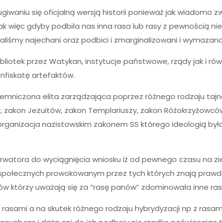
iwaniu się oficjalną wersją historii ponieważ jak wiadomo zw
k więc gdyby podbiła nas inna rasa lub rasy z pewnością nie 
aliśmy najechani oraz podbici i zmarginalizowani i wymazano
bliotek przez Watykan, instytucje państwowe, rządy jak i ró
nfiskatę artefaktów.
emniczona elita zarządzająca poprzez różnego rodzaju tajne
w, zakon Jezuitów, zakon Templariuszy, zakon Różokrzyżowcó
ganizacja nazistowskim zakonem SS którego ideologią była 
watora do wyciągnięcia wniosku iż od pewnego czasu na zi
społecznych prowokowanym przez tych których znają prawdziw
 którzy uważają się za “rasę panów” zdominowała inne rasy i
i rasami a na skutek różnego rodzaju hybrydyzacji np z rasami