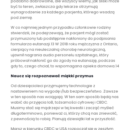
podobno dobrowolne, ale wszyscy wiemy, jak śliski może
być to teren, zwłaszcza gdy lekarze otrzymują
wynagrodzenie za każdego pacjenta, którego wsadzą
pod ziemię.
W co najmniej jednym przypadku członkowie rodziny
stwierdzili, że podejrzewają, że pacjent mógł zostać
przymuszony lub podstępnie nakłoniony do podpisania
formularza eutanazji.13 W 2018 roku mężczyzna z Ontario,
cierpiący na nieuleczalną chorobę neurologiczną,
ujawnił nagrania audio personelu szpitalnego, który
próbował nakłonić go do zgody na eutanazję, podczas
gdy to, czego chciał, to wspomagana opieka domowa.14
Naucz się rozpoznawać miękki przymus
Od dziesięcioleci przyjmujemy technologie z
nastawieniem na wygodę i/lub bezpieczeństwo. Zawsze
w ten sposób nas wciągają. W ten sam sposób będą nas
wabić do przyjęcia IoB, tożsamości cyfrowej i CBDC.
Musimy stać się mądrzejsi w tej kwestii i zacząć myśleć
długoterminowo, ponieważ ci, którzy chcą nas zniewolić,
z pewnością to robią. Planują dziesiątki lat w przyszłość.
Marsz w kierunku CBDC w USA rozpoczął się w zeszłym