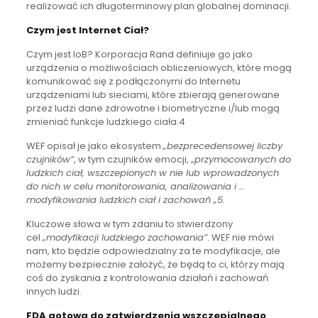
realizować ich długoterminowy plan globalnej dominacji.
Czym jest Internet Ciał?
Czym jest IoB? Korporacja Rand definiuje go jako
urządzenia o możliwościach obliczeniowych, które mogą
komunikować się z podłączonymi do Internetu
urządzeniami lub sieciami, które zbierają generowane
przez ludzi dane zdrowotne i biometryczne i/lub mogą
zmieniać funkcje ludzkiego ciała.4
WEF opisał je jako ekosystem
„bezprecedensowej liczby
czujników”
, w tym czujników emocji, „
przymocowanych do
ludzkich ciał, wszczepionych w nie lub wprowadzonych
do nich w celu monitorowania, analizowania i …
modyfikowania ludzkich ciał i zachowań „5.
Kluczowe słowa w tym zdaniu to stwierdzony
cel
„modyfikacji ludzkiego zachowania”
. WEF nie mówi
nam, kto będzie odpowiedzialny za te modyfikacje, ale
możemy bezpiecznie założyć, że będą to ci, którzy mają
coś do zyskania z kontrolowania działań i zachowań
innych ludzi.
FDA gotowa do zatwierdzenia wszczepialnego