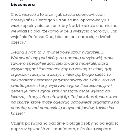
biosensora
Choć wszystko to brzmi jak czyste science-fiction,
amerykański Pentagon i Profusa Inc. opracowały już
wszczepialny biosensor, który śledzi reakcje chemiczne
wewnątrz ciała, rzekomo w celu wykrycia choroby.6 Jak
wyjaśnia Defense One, biosensor składa się z dwóch
części:7
„
Jedna z nich to 3-milimetrowy sznur hydrożelu …
Wprowadzony pod skórę za pomocą strzykawki, sznur
zawiera specjalnie zaprojektowaną molekułę, która
wysyła sygnał fluorescencyjny na zewnątrz ciała, gdy
organizm zaczyna walczyć z infekcją.
D
ruga część to
elektroniczny element przymocowany do skóry. Wysyła
światło przez skórę, wykrywa sygnał fluorescencyjny i
generuje inny sygnał, który noszący może wysłać do
lekarza, strony internetowej itp. To jak laboratorium krwi
na skórze, które może odebrać odpowiedź organizmu na
chorobę przed obecnością innych objawów, takich jak
kaszel.”
Czujnik pozwala na badanie biologii osoby na odległość
poprzez łączność ze smartfonem, a Profusa wspiera