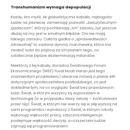
Transhumanizm wymaga depopulacji
Każdy, kto myśli, że globalistyczna kabała, najbogatsi
ludzie na planecie, zamierzają pozwolić „bezużytecznym
zjadaczom”,
którzy pochłaniają
„ich”
zasoby, żyć jeszcze
dłużej niż my, jest w smutnym błędzie. Oni nie mają
takiego zamiaru. Cała ta gadka o „s
prawiedliwości
zdrowotnej
” to zasłona dymna, marchewka, która ma
zwabić ludzi do pójścia za ich planem tego, co
ostatecznie będzie eksterminacją miliardów.
Niektórzy z tej kabały, doradca Światowego Forum
Ekonomicznego (WEF) Yuval Noah Harari jest tego
znamienitym przykładem,1 otwarcie mówią o planie elit
dotyczącym społeczeństwa postludzkiego, co jest
dokładnie tym, na co wygląda. Świat bez prawdziwych
ludzi. Świat, w którym wszyscy są wyposażeni w
technologię
(a w przypadku klasy niższej – kontrolowani
przez nią).
Świat, w którym nie wierzy się w siłę wyższą niż
sami programiści i wynalazcy.2 Świat, w którym roboty
wykonują większość pracy, sztuczna inteligencja
podejmuje większość decyzji, a rozszerzeni ludzie
zajmują się programowaniem.