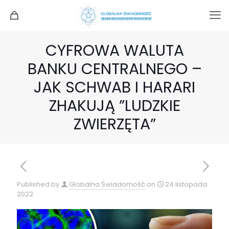
CYFROWA WALUTA
BANKU CENTRALNEGO –
JAK SCHWAB I HARARI
ZHAKUJĄ ”LUDZKIE
ZWIERZĘTA”
Published by
Globalna Świadomość
on
24 listopada
2022