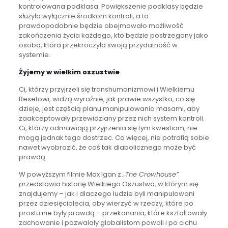
kontrolowana podklasa. Powiększenie podklasy będzie
służyło wyłącznie środkom kontroli, a to
prawdopodobnie będzie obejmowało możliwość
zakończenia życia każdego, kto będzie postrzegany jako
osoba, która przekroczyła swoją przydatność w
systemie.
Żyjemy w wielkim oszustwie
Ci, którzy przyjrzeli się transhumanizmowi i Wielkiemu
Resetowi, widzą wyraźnie, jak prawie wszystko, co się
dzieje, jest częścią planu manipulowania masami, aby
zaakceptowały przewidziany przez nich system kontroli.
Ci, którzy odmawiają przyjrzenia się tym kwestiom, nie
mogą jednak tego dostrzec. Co więcej, nie potrafią sobie
nawet wyobrazić, że coś tak diabolicznego może być
prawdą.
W powyższym filmie Max Igan z
„The Crowhouse”
p
rzedstawia historię Wielkiego Oszustwa, w którym się
znajdujemy – jak i dlaczego ludzie byli manipulowani
przez dziesięciolecia, aby wierzyć w rzeczy, które po
prostu nie były prawdą – przekonania, które kształtowały
zachowanie i pozwalały globalistom powoli i po cichu