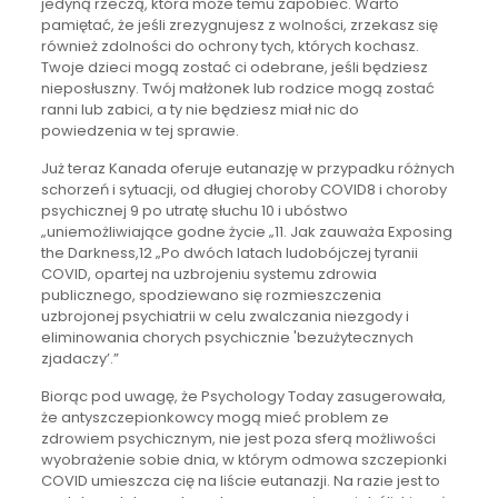
jedyną rzeczą, która może temu zapobiec. Warto
pamiętać, że jeśli zrezygnujesz z wolności, zrzekasz się
również zdolności do ochrony tych, których kochasz.
Twoje dzieci mogą zostać ci odebrane, jeśli będziesz
nieposłuszny. Twój małżonek lub rodzice mogą zostać
ranni lub zabici, a ty nie będziesz miał nic do
powiedzenia w tej sprawie.
Już teraz Kanada oferuje eutanazję w przypadku różnych
schorzeń i sytuacji, od długiej choroby COVID8 i choroby
psychicznej 9 po utratę słuchu 10 i ubóstwo
„uniemożliwiające godne życie „11. Jak zauważa Exposing
the Darkness,12 „Po dwóch latach ludobójczej tyranii
COVID, opartej na uzbrojeniu systemu zdrowia
publicznego, spodziewano się rozmieszczenia
uzbrojonej psychiatrii w celu zwalczania niezgody i
eliminowania chorych psychicznie 'bezużytecznych
zjadaczy’.”
Biorąc pod uwagę, że Psychology Today zasugerowała,
że antyszczepionkowcy mogą mieć problem ze
zdrowiem psychicznym, nie jest poza sferą możliwości
wyobrażenie sobie dnia, w którym odmowa szczepionki
COVID umieszcza cię na liście eutanazji. Na razie jest to