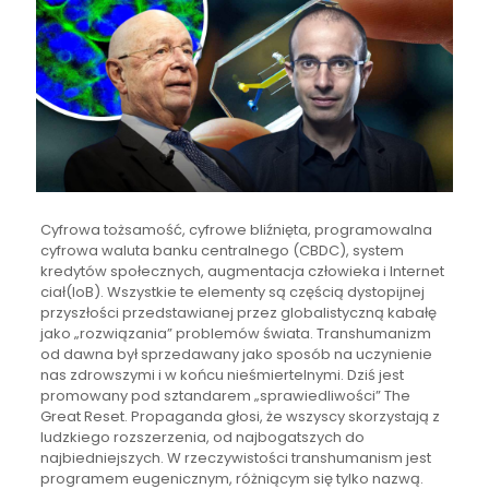
Cyfrowa tożsamość, cyfrowe bliźnięta, programowalna
cyfrowa waluta banku centralnego (CBDC), system
kredytów społecznych, augmentacja człowieka i Internet
ciał(IoB). Wszystkie te elementy są częścią dystopijnej
przyszłości przedstawianej przez globalistyczną kabałę
jako „rozwiązania” problemów świata. Transhumanizm
od dawna był sprzedawany jako sposób na uczynienie
nas zdrowszymi i w końcu nieśmiertelnymi. Dziś jest
promowany pod sztandarem „sprawiedliwości” The
Great Reset. Propaganda głosi, że wszyscy skorzystają z
ludzkiego rozszerzenia, od najbogatszych do
najbiedniejszych. W rzeczywistości transhumanism jest
programem eugenicznym, różniącym się tylko nazwą.