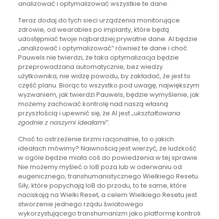
analizować i optymalizować wszystkie te dane.
Teraz dodaj do tych sieci urządzenia monitorujące
zdrowie, od wearables po implanty, które będą
udostępniać twoje najbardziej prywatne dane. AI będzie
„analizować i optymalizować” również te dane i choć
Pauwels nie twierdzi, że taka optymalizacja będzie
przeprowadzana automatycznie, bez wiedzy
użytkownika, nie widzę powodu, by zakładać, że jest to
część planu. Biorąc to wszystko pod uwagę, największym
wyzwaniem, jak twierdzi Pauwels, będzie wymyślenie, jak
możemy zachować kontrolę nad naszą własną
przyszłością i upewnić się, że AI jest „u
kształtowana
zgodnie z naszymi ideałami”.
Choć to ostrzeżenie brzmi racjonalnie, to o jakich
ideałach mówimy? Naiwnością jest wierzyć, że ludzkość
w ogóle będzie miała coś do powiedzenia w tej sprawie.
Nie możemy myśleć o IoB poza lub w oderwaniu od
eugenicznego, transhumanistycznego Wielkiego Resetu.
Siły, które popychają IoB do przodu, to te same, które
naciskają na Wielki Reset, a celem Wielkiego Resetu jest
stworzenie jednego rządu światowego
wykorzystującego transhumanizm jako platformę kontroli