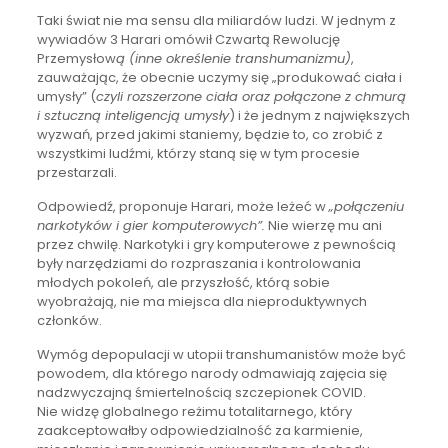
Taki świat nie ma sensu dla miliardów ludzi. W jednym z
wywiadów 3 Harari omówił Czwartą Rewolucję
Przemysłow
ą (inne określenie transhumanizmu)
,
zauważając, że obecnie uczymy się „produkować ciała i
umysły” (
czyli rozszerzone ciała oraz połączone z chmurą
i sztuczną inteligencją umysły
) i że jednym z największych
wyzwań, przed jakimi staniemy, będzie to, co zrobić z
wszystkimi ludźmi, którzy staną się w tym procesie
przestarzali.
Odpowiedź, proponuje Harari, może leżeć w
„połączeniu
narkotyków i gier komputerowych”.
Nie wierzę mu ani
przez chwilę. Narkotyki i gry komputerowe z pewnością
były narzędziami do rozpraszania i kontrolowania
młodych pokoleń, ale przyszłość, którą sobie
wyobrażają, nie ma miejsca dla nieproduktywnych
członków.
Wymóg depopulacji w utopii transhumanistów może być
powodem, dla którego narody odmawiają zajęcia się
nadzwyczajną śmiertelnością szczepionek COVID.
Nie widzę globalnego reżimu totalitarnego, który
zaakceptowałby odpowiedzialność za karmienie,