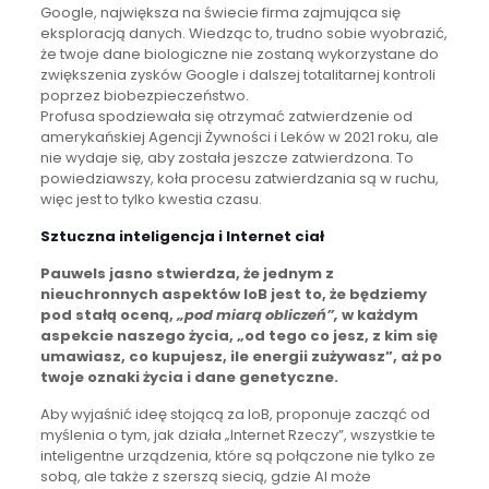
Google, największa na świecie firma zajmująca się
eksploracją danych. Wiedząc to, trudno sobie wyobrazić,
że twoje dane biologiczne nie zostaną wykorzystane do
zwiększenia zysków Google i dalszej totalitarnej kontroli
poprzez biobezpieczeństwo.
Profusa spodziewała się otrzymać zatwierdzenie od
amerykańskiej Agencji Żywności i Leków w 2021 roku, ale
nie wydaje się, aby została jeszcze zatwierdzona. To
powiedziawszy, koła procesu zatwierdzania są w ruchu,
więc jest to tylko kwestia czasu.
Sztuczna inteligencja i Internet ciał
Pauwels jasno stwierdza, że jednym z
nieuchronnych aspektów IoB jest to, że będziemy
pod stałą oceną,
„pod miarą obliczeń”,
w każdym
aspekcie naszego życia, „od tego co jesz, z kim się
umawiasz, co kupujesz, ile energii zużywasz”, aż po
twoje oznaki życia i dane genetyczne.
Aby wyjaśnić ideę stojącą za IoB, proponuje zacząć od
myślenia o tym, jak działa „Internet Rzeczy”, wszystkie te
inteligentne urządzenia, które są połączone nie tylko ze
sobą, ale także z szerszą siecią, gdzie AI może