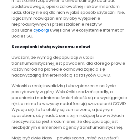
mieszkanie i zapewnienie uniwersalnego dochodu
podstawowego, opieki zdrowotnej i leków miliardom
ludzi, którzy nie są dla nich w jakiś sposób użyteczni. Nie,
logicznym rozwiązaniem byłoby wytępienie
nieproduktywnych i przekształcenie reszty w
posłuszne
cyborgi
uwięzione w ekosystemie Internet of
Bodies 5G.
Szczepionki służą wyższemu celowi
Uważam, że wymóg depopulacji w utopii
transhumanistycznej jest powodem, dla którego prawie
każdy naród na planecie odmawia zajęcia się
nadzwyczajną śmiertelnością zastrzyków COVID.
Wnioski o rentę inwalidzką i ubezpieczenie na życie
poszybowały w górę. Wskaźniki urodzeń spadły, a
poronienia i nadmierna śmiertelność są na wyciągnięcie
ręki, a mimo to wszyscy nadal forsują szczepionki COVID.
Wydaje się, że te efekty są zamierzone, a jedynym
sposobem, aby nadać sens tej mrożącej krew w żyłach
rzeczywistości jest zrozumienie, że depopulacja jest
niezbędnym elementem agendy transhumanistycznej.
Mają być dwie klasy – powiększona „
mieć wszystko”
i