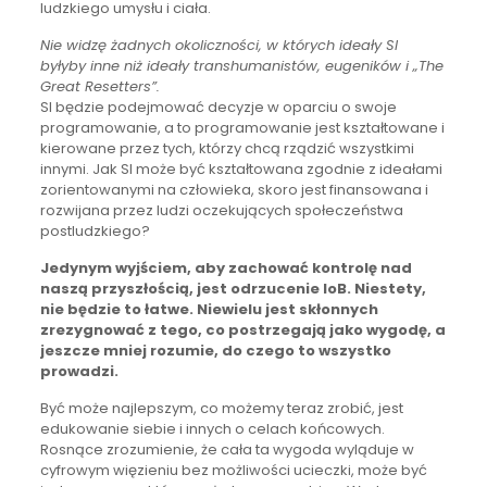
ludzkiego umysłu i ciała.
Nie widzę żadnych okoliczności, w których ideały SI
byłyby inne niż ideały transhumanistów, eugeników i „The
Great Resetters”.
SI będzie podejmować decyzje w oparciu o swoje
programowanie, a to programowanie jest kształtowane i
kierowane przez tych, którzy chcą rządzić wszystkimi
innymi. Jak SI może być kształtowana zgodnie z ideałami
zorientowanymi na człowieka, skoro jest finansowana i
rozwijana przez ludzi oczekujących społeczeństwa
postludzkiego?
Jedynym wyjściem, aby zachować kontrolę nad
naszą przyszłością, jest odrzucenie IoB. Niestety,
nie będzie to łatwe. Niewielu jest skłonnych
zrezygnować z tego, co postrzegają jako wygodę, a
jeszcze mniej rozumie, do czego to wszystko
prowadzi.
Być może najlepszym, co możemy teraz zrobić, jest
edukowanie siebie i innych o celach końcowych.
Rosnące zrozumienie, że cała ta wygoda wyląduje w
cyfrowym więzieniu bez możliwości ucieczki, może być