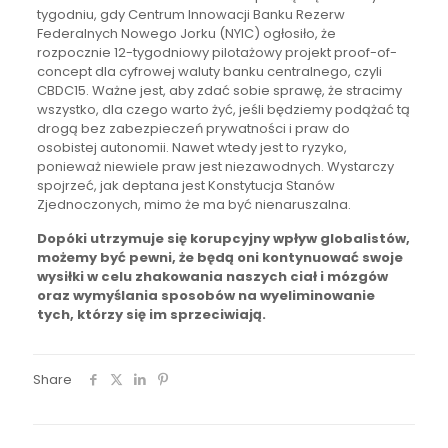
tygodniu, gdy Centrum Innowacji Banku Rezerw
Federalnych Nowego Jorku (NYIC) ogłosiło, że
rozpocznie 12-tygodniowy pilotażowy projekt proof-of-
concept dla cyfrowej waluty banku centralnego, czyli
CBDC15. Ważne jest, aby zdać sobie sprawę, że stracimy
wszystko, dla czego warto żyć, jeśli będziemy podążać tą
drogą bez zabezpieczeń prywatności i praw do
osobistej autonomii. Nawet wtedy jest to ryzyko,
ponieważ niewiele praw jest niezawodnych. Wystarczy
spojrzeć, jak deptana jest Konstytucja Stanów
Zjednoczonych, mimo że ma być nienaruszalna.
Dopóki utrzymuje się korupcyjny wpływ globalistów,
możemy być pewni, że będą oni kontynuować swoje
wysiłki w celu zhakowania naszych ciał i mózgów
oraz wymyślania sposobów na wyeliminowanie
tych, którzy się im sprzeciwiają.
Share