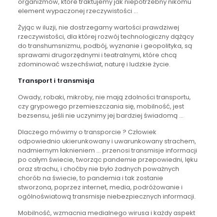
organizmów, które traktujemy jak niepotrzebny nikomu
element wypaczonej rzeczywistości …
Żyjąc w iluzji, nie dostrzegamy wartości prawdziwej
rzeczywistości, dla której rozwój technologiczny dążący
do transhumsnizmu, podbój, wyznanie i geopolityka, są
sprawami drugorzędnymi i teatralnymi, które chcą
zdominować wszechświat, naturę i ludzkie życie.
Transport i transmisja
Owady, robaki, mikroby, nie mają zdolności transportu,
czy grypowego przemieszczania się, mobilność, jest
bezsensu, jeśli nie uczynimy jej bardziej świadomą …
Dlaczego mówimy o transporcie ? Człowiek
odpowiednio ukierunkowany i uwarunkowany strachem,
nadmiernym łaknieniem … przenosi transmisje informacji
po całym świecie, tworząc pandemie przepowiedni, lęku
oraz strachu, i choćby nie było żadnych poważnych
chorób na świecie, to pandemia i tak zostanie
stworzona, poprzez internet, media, podróżowanie i
ogólnoświatową transmisje niebezpiecznych informacji.
Mobilność, wzmacnia medialnego wirusa i każdy aspekt