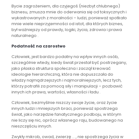
Bycie zagrożeniem, dla czyjegoś (niezbyt chlubnego)
biznesu, zmusza mnie do oderwania się od toksycznych i
wykastrowanych z moralności – ludzi, ponieważ spotkało
mnie wiele nieprzyjemności od istot, dla których biznes,
był ważniejszy od prawdy, logiki, życia, zdrowia i prawa
naturalnego .
Podatność na czarostwo
Człowiek, jest bardzo podatny na wpływ innych osób,
szczególnie wtedy, kiedy świat przestał być postrzegany,
jako płaska struktura społeczna i zaczął kreować
ideologie hierarchiczną, która nie dopuszczała do
władzy najmądrzejszych i najmoralniejszych, lecz tych,
którzy potrafili za pomocą siły i manipulacji – pozbawić
innych ich prawa, wartości, własności i ładu .
Człowiek, bezmyślnie niszczy swoje życie, oraz życie
innych ludzi i mniejszych braci, ponieważ spostrzega
świat, jako narzędzie fanatycznego podboju, w którym
nie liczy się nic, oprócz własnego raju, budowanego na
nieszczęściu innych.
Zwykły mikrob, owad, zwierzę … , nie spostrzega życia w