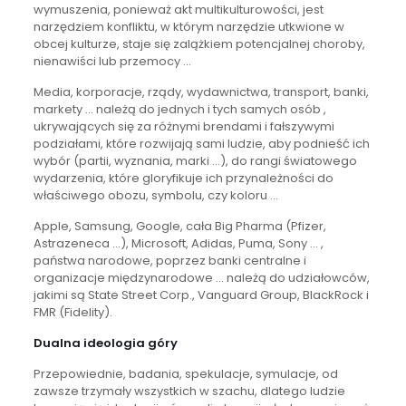
wymuszenia, ponieważ akt multikulturowości, jest
narzędziem konfliktu, w którym narzędzie utkwione w
obcej kulturze, staje się zalążkiem potencjalnej choroby,
nienawiści lub przemocy …
Media, korporacje, rządy, wydawnictwa, transport, banki,
markety … należą do jednych i tych samych osób ,
ukrywających się za różnymi brendami i fałszywymi
podziałami, które rozwijają sami ludzie, aby podnieść ich
wybór (partii, wyznania, marki …), do rangi światowego
wydarzenia, które gloryfikuje ich przynależności do
właściwego obozu, symbolu, czy koloru …
Apple, Samsung, Google, cała Big Pharma (Pfizer,
Astrazeneca …), Microsoft, Adidas, Puma, Sony … ,
państwa narodowe, poprzez banki centralne i
organizacje międzynarodowe … należą do udziałowców,
jakimi są State Street Corp., Vanguard Group, BlackRock i
FMR (Fidelity).
Dualna ideologia góry
Przepowiednie, badania, spekulacje, symulacje, od
zawsze trzymały wszystkich w szachu, dlatego ludzie