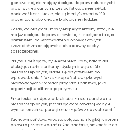
genetycznej, nie mający dostępu do praw naturalnych i
praw, wykreowanych przez państwo, dzieje się tak
ponieważ trans-ludzie, nie są identyfikowani w 100
procentach, jako kreacje biologiczne i ludzkie.
Każdy, kto otrzymał już owy eksperymentalny strzał, nie
ma już dostępu do praw człowieka, 4 i następne fala, są
pretekstem, do wprowadzenia obowiązkowych
szczepień zmieniających status prawny osoby
zaszczepionej.
Przymus pełzający, był elementem 1 fazy, natomiast
atakujący reżim sanitarny i dyskryminacja osób
niezaszczepionych, stanie się przyczynkiem do
wprowadzenia 2 fazy szczepień obowiązkowych,
realizowanych w ramach programu państwa, jako
organizacji totalitarnego przymusu.
Przeniesienie odpowiedzialności za stan państwa na
niezaszczepionych, jest przejawem otwartej wojny 4
wymienionych korporacji oraz rządów z obywatelami. )
Szanowni państwo, wiedza, połączona z logiką i uporem,
pozwala przeprowadzić każde działanie, niezależnie od