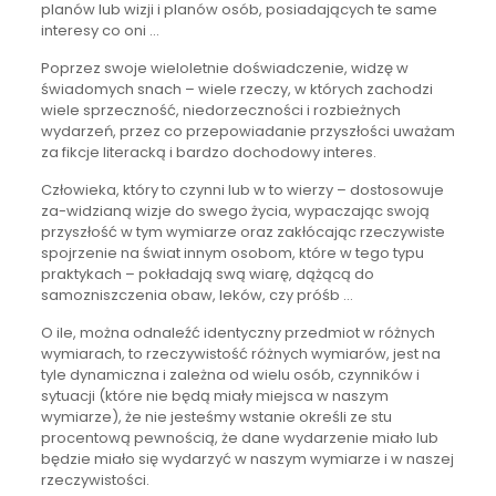
planów lub wizji i planów osób, posiadających te same
interesy co oni …
Poprzez swoje wieloletnie doświadczenie, widzę w
świadomych snach – wiele rzeczy, w których zachodzi
wiele sprzeczność, niedorzeczności i rozbieżnych
wydarzeń, przez co przepowiadanie przyszłości uważam
za fikcje literacką i bardzo dochodowy interes.
Człowieka, który to czynni lub w to wierzy – dostosowuje
za-widzianą wizje do swego życia, wypaczając swoją
przyszłość w tym wymiarze oraz zakłócając rzeczywiste
spojrzenie na świat innym osobom, które w tego typu
praktykach – pokładają swą wiarę, dążącą do
samozniszczenia obaw, leków, czy próśb …
O ile, można odnaleźć identyczny przedmiot w różnych
wymiarach, to rzeczywistość różnych wymiarów, jest na
tyle dynamiczna i zależna od wielu osób, czynników i
sytuacji (które nie będą miały miejsca w naszym
wymiarze), że nie jesteśmy wstanie określi ze stu
procentową pewnością, że dane wydarzenie miało lub
będzie miało się wydarzyć w naszym wymiarze i w naszej
rzeczywistości.