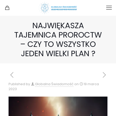
NAJWIĘKASZA
TAJEMNICA PROROCTW
– CZY TO WSZYSTKO
JEDEN WIELKI PLAN ?
Published by
Globalna Świadomość
on
19 marca
2023