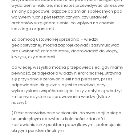
wydarzeń w naturze, można też przewidywać okresowe
zmiany pogodowe, dążące do zmian społecznych pod
wpływem ruchu płyt tektonicznych, czy ustawień
archontów względem siebie, co wpływa na chemię
ludzkiego organizmU….
Za pomocą ustawionej uprzednio – wiedzy
geopolitycznej, można zaprojektować i zasymulować
oraz wykonać zamach stanu, doprowadzić do wojny,
kryzysu, czy pandemii …
Co więcej, wszystko można przepowiedzieć, gdy mamy
pewność, że trajektoria władzy hierarchicznej, utrzyma
się przy korycie żerowania elit nad plebsem, przez
odpowiednio długi czas, a jest to możliwe, przy
wykorzystaniu współpracującej tezy z antytezą władzy i
zmiennym systemie sprawowania władzy (tylko z
nazwy).
( Efekt przewidywania w stosunku do symulacji, polega
na umiejętnym odczytaniu kolejności zdarzeń i
zestawieniu ich z punktem początkowym i potencjalnie
ukrytym punktem finalnym.