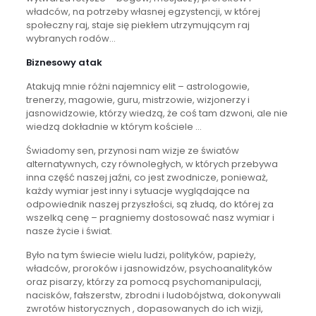
władców, na potrzeby własnej egzystencji, w której
społeczny raj, staje się piekłem utrzymującym raj
wybranych rodów…
Biznesowy atak
Atakują mnie różni najemnicy elit – astrologowie,
trenerzy, magowie, guru, mistrzowie, wizjonerzy i
jasnowidzowie, którzy wiedzą, że coś tam dzwoni, ale nie
wiedzą dokładnie w którym kościele …
Świadomy sen, przynosi nam wizje ze światów
alternatywnych, czy równoległych, w których przebywa
inna część naszej jaźni, co jest zwodnicze, ponieważ,
każdy wymiar jest inny i sytuacje wyglądające na
odpowiednik naszej przyszłości, są złudą, do której za
wszelką cenę – pragniemy dostosować nasz wymiar i
nasze życie i świat.
Było na tym świecie wielu ludzi, polityków, papieży,
władców, proroków i jasnowidzów, psychoanalityków
oraz pisarzy, którzy za pomocą psychomanipulacji,
nacisków, fałszerstw, zbrodni i ludobójstwa, dokonywali
zwrotów historycznych , dopasowanych do ich wizji,