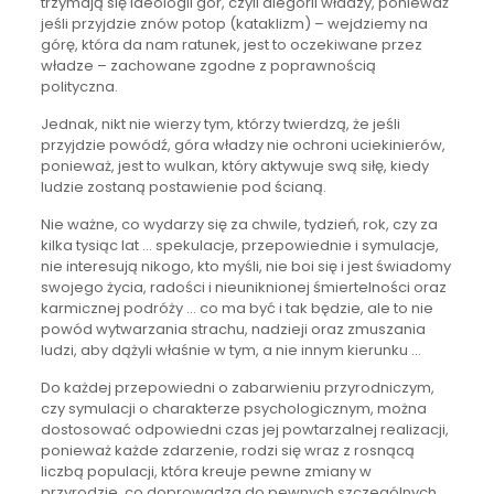
trzymają się ideologii gór, czyli alegorii władzy, ponieważ
jeśli przyjdzie znów potop (kataklizm) – wejdziemy na
górę, która da nam ratunek, jest to oczekiwane przez
władze – zachowane zgodne z poprawnością
polityczna.
Jednak, nikt nie wierzy tym, którzy twierdzą, że jeśli
przyjdzie powódź, góra władzy nie ochroni uciekinierów,
ponieważ, jest to wulkan, który aktywuje swą siłę, kiedy
ludzie zostaną postawienie pod ścianą.
Nie ważne, co wydarzy się za chwile, tydzień, rok, czy za
kilka tysiąc lat … spekulacje, przepowiednie i symulacje,
nie interesują nikogo, kto myśli, nie boi się i jest świadomy
swojego życia, radości i nieuniknionej śmiertelności oraz
karmicznej podróży … co ma być i tak będzie, ale to nie
powód wytwarzania strachu, nadzieji oraz zmuszania
ludzi, aby dążyli właśnie w tym, a nie innym kierunku …
Do każdej przepowiedni o zabarwieniu przyrodniczym,
czy symulacji o charakterze psychologicznym, można
dostosować odpowiedni czas jej powtarzalnej realizacji,
ponieważ każde zdarzenie, rodzi się wraz z rosnącą
liczbą populacji, która kreuje pewne zmiany w
przyrodzie, co doprowadza do pewnych szczególnych