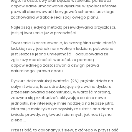
tego, ile osób, owy plan będzie wspierało, ponieważ
odpowiednie umocowanie dyskursu w społeczeństwie,
pozwoli obserwować i korygować schemat ludzkiego
zachowania w trakcie realizacji owego planu.
Najlepszą i jedyną metodą przewidywania przyszłości,
jest jej tworzenie już w przeszłości …
Tworzenie i konstruowanie, to szczególna umiejetność
ludzkiej rasy, jednak nam wolnym ludziom, potrzebne
jest, jeszcze jedna umiejetność – odbudowania ze
zgliszczy moralności i wartości, za pomocą
odpowiedniego zastosowania dźwigni prawa
naturalnego i prawa oporu.
Dyskurs dekonstrukcji wartości (26), prężnie działa na
całym świecie, lecz odradzający się z wolna dyskurs
przedefiniowania dekonstrukcji, w wartość moralną,
zaczyna się przebudzać, aktywując co dnia nowe
jednostki, nie interesuje mnie nadzieja na lepsze jutro,
interesuje mnie tylko rzeczywisty rezultat siana ziarna –
światła prawdy, w głowach ciemnych, jak noc i żyzna
gleba …
Przeszłość, to dokonany już siew, z którego w przyszłość