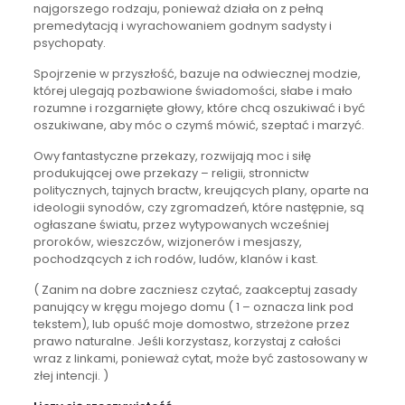
najgorszego rodzaju, ponieważ działa on z pełną
premedytacją i wyrachowaniem godnym sadysty i
psychopaty.
Spojrzenie w przyszłość, bazuje na odwiecznej modzie,
której ulegają pozbawione świadomości, słabe i mało
rozumne i rozgarnięte głowy, które chcą oszukiwać i być
oszukiwane, aby móc o czymś mówić, szeptać i marzyć.
Owy fantastyczne przekazy, rozwijają moc i siłę
produkującej owe przekazy – religii, stronnictw
politycznych, tajnych bractw, kreujących plany, oparte na
ideologii synodów, czy zgromadzeń, które następnie, są
ogłaszane światu, przez wytypowanych wcześniej
proroków, wieszczów, wizjonerów i mesjaszy,
pochodzących z ich rodów, ludów, klanów i kast.
( Zanim na dobre zaczniesz czytać, zaakceptuj zasady
panujący w kręgu mojego domu ( 1 – oznacza link pod
tekstem), lub opuść moje domostwo, strzeżone przez
prawo naturalne. Jeśli korzystasz, korzystaj z całości
wraz z linkami, ponieważ cytat, może być zastosowany w
złej intencji. )