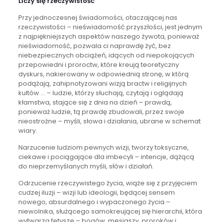
Liczy się rzeczywistość
Przy jednoczesnej świadomości, otaczającej nas
rzeczywistości – nieświadomość przyszłości, jest jednym
z najpiękniejszych aspektów naszego żywota, ponieważ
nieświadomość, pozwala ci naprawdę żyć, bez
niebezpiecznych obciążeń, idących od niepokojących
przepowiedni i proroctw, które kreują teoretyczny
dyskurs, nakierowany w odpowiednią stronę, w którą
podążają, zahipnotyzowani wizją bractw i religijnych
kultów … – ludzie, którzy słuchają, czytają i oglądają
kłamstwa, stające się z dnia na dzień – prawdą,
ponieważ ludzie, tą prawdę zbudowali, przez swoje
nieostrożne – myśli, słowa i działania, ubrane w schemat
wiary.
Narzucenie ludziom pewnych wizji, tworzy toksyczne,
ciekawe i pociągające dla imbecyli – intencje, dążącą
do nieprzemyślanych myśli, słów i działań.
Odrzucenie rzeczywistego życia, wiąże się z przyjęciem
cudzej iluzji – wizji lub ideologii, będącej sensem
nowego, absurdalnego i wypaczonego życia –
niewolnika, służącego samokreującej się hierarchii, która
wytwarza fetysze – bogów, mesjaszy, proroków i