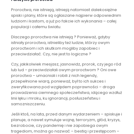
Proroctwa, nie istnieją, istnieją natomiast dalekosiężne
spiski i plany, które są ogłaszane najpierw odpowiednim
ludziom i kastom, a już po fakcie ich wykonania – całej
populacji i całemu światu.
Dlaczego proroctwa nie istnieją ? Ponieważ, gdyby
istniały proroctwa, istnieliby też ludzie, którzy owym
proroctwom i ich skutkom mogliby zapobiec i
przeciwdziałać. Czy, nie jest to logiczne ?
Czy, jakikolwiek mesjasz, jasnowidz, prorok, czy jego ród
lub lud – przeciwdziałali owym proroctwom ? Oni owe
proroctwa – umacniali i robili z nich legendy,
przepełnione wiarą, ponieważ, był to ich sukces i
zweryfikowana pod względem poprawności – droga
prowadzenia ciemnego społeczeństwa, idącego wzdłuż
linii lęku i mroku, ku ignorancji, posłuszeństwu i
samozniszczeniu.
Jeśli ktoś, na lata, przed danym wydarzeniem – spiskuje i
planuje, a nawet symuluje wojnę, terroryzm, głód, kryzys,
bezrobocie, czy pandemię i nie zapobiega owym
tragediom, można go nazwać – bestią i przestępcom –