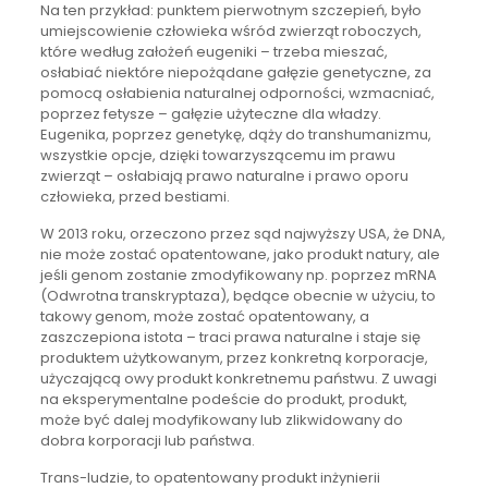
Na ten przykład: punktem pierwotnym szczepień, było
umiejscowienie człowieka wśród zwierząt roboczych,
które według założeń eugeniki – trzeba mieszać,
osłabiać niektóre niepożądane gałęzie genetyczne, za
pomocą osłabienia naturalnej odporności, wzmacniać,
poprzez fetysze – gałęzie użyteczne dla władzy.
Eugenika, poprzez genetykę, dąży do transhumanizmu,
wszystkie opcje, dzięki towarzyszącemu im prawu
zwierząt – osłabiają prawo naturalne i prawo oporu
człowieka, przed bestiami.
W 2013 roku, orzeczono przez sąd najwyższy USA, że DNA,
nie może zostać opatentowane, jako produkt natury, ale
jeśli genom zostanie zmodyfikowany np. poprzez mRNA
(Odwrotna transkryptaza), będące obecnie w użyciu, to
takowy genom, może zostać opatentowany, a
zaszczepiona istota – traci prawa naturalne i staje się
produktem użytkowanym, przez konkretną korporacje,
użyczającą owy produkt konkretnemu państwu. Z uwagi
na eksperymentalne podeście do produkt, produkt,
może być dalej modyfikowany lub zlikwidowany do
dobra korporacji lub państwa.
Trans-ludzie, to opatentowany produkt inżynierii