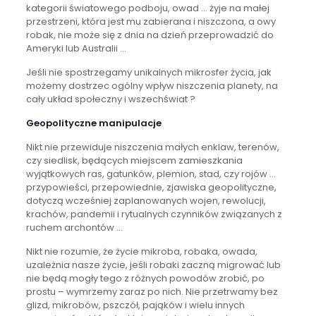
kategorii światowego podboju, owad … żyje na małej
przestrzeni, która jest mu zabierana i niszczona, a owy
robak, nie może się z dnia na dzień przeprowadzić do
Ameryki lub Australii …
Jeśli nie spostrzegamy unikalnych mikrosfer życia, jak
możemy dostrzec ogólny wpływ niszczenia planety, na
cały układ społeczny i wszechświat ?
Geopolityczne manipulacje
Nikt nie przewiduje niszczenia małych enklaw, terenów,
czy siedlisk, będących miejscem zamieszkania
wyjątkowych ras, gatunków, plemion, stad, czy rojów …
przypowieści, przepowiednie, zjawiska geopolityczne,
dotyczą wcześniej zaplanowanych wojen, rewolucji,
krachów, pandemii i rytualnych czynników związanych z
ruchem archontów …
Nikt nie rozumie, że życie mikroba, robaka, owada,
uzależnia nasze życie, jeśli robaki zaczną migrować lub
nie będą mogły tego z różnych powodów zrobić, po
prostu – wymrzemy zaraz po nich. Nie przetrwamy bez
glizd, mikrobów, pszczół, pająków i wielu innych