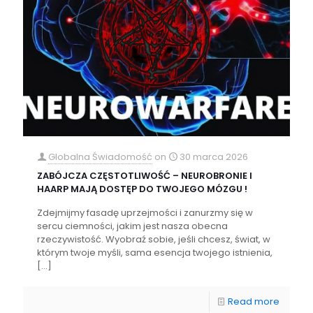
Globalna Świadomość
on
30 marca 2026
ZABÓJCZA CZĘSTOTLIWOŚĆ – NEUROBRONIE I
HAARP MAJĄ DOSTĘP DO TWOJEGO MÓZGU !
Zdejmijmy fasadę uprzejmości i zanurzmy się w
sercu ciemności, jakim jest nasza obecna
rzeczywistość. Wyobraź sobie, jeśli chcesz, świat, w
którym twoje myśli, sama esencja twojego istnienia,
[…]
Read more