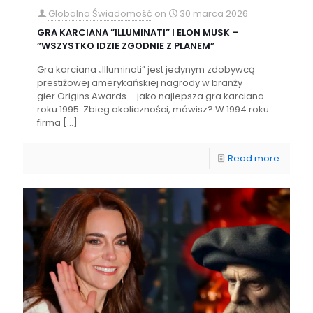
Globalna Świadomość
on
30 marca 2026
GRA KARCIANA ”ILLUMINATI” I ELON MUSK –
”WSZYSTKO IDZIE ZGODNIE Z PLANEM”
Gra karciana „Illuminati” jest jedynym zdobywcą
prestiżowej amerykańskiej nagrody w branży
gier Origins Awards – jako najlepsza gra karciana
roku 1995. Zbieg okoliczności, mówisz? W 1994 roku
firma
[…]
Read more