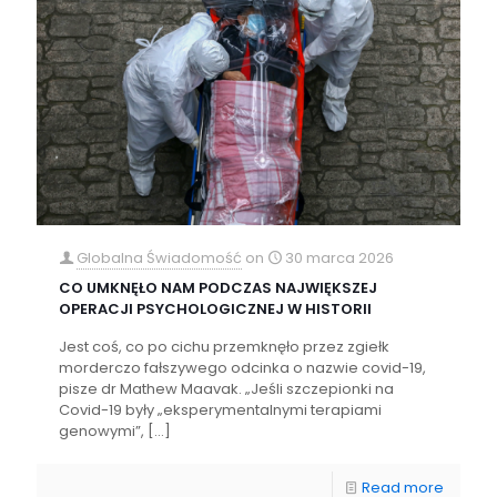
Globalna Świadomość
on
30 marca 2026
CO UMKNĘŁO NAM PODCZAS NAJWIĘKSZEJ
OPERACJI PSYCHOLOGICZNEJ W HISTORII
Jest coś, co po cichu przemknęło przez zgiełk
morderczo fałszywego odcinka o nazwie covid-19,
pisze dr Mathew Maavak. „Jeśli szczepionki na
Covid-19 były „eksperymentalnymi terapiami
genowymi”,
[…]
Read more