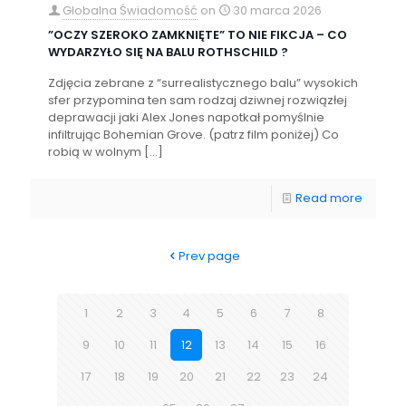
Globalna Świadomość
on
30 marca 2026
”OCZY SZEROKO ZAMKNIĘTE” TO NIE FIKCJA – CO
WYDARZYŁO SIĘ NA BALU ROTHSCHILD ?
Zdjęcia zebrane z “surrealistycznego balu” wysokich
sfer przypomina ten sam rodzaj dziwnej rozwiązłej
deprawacji jaki Alex Jones napotkał pomyślnie
infiltrując Bohemian Grove. (patrz film poniżej) Co
robią w wolnym
[…]
Read more
Prev page
1
2
3
4
5
6
7
8
9
10
11
12
13
14
15
16
17
18
19
20
21
22
23
24