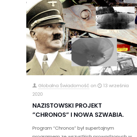
Globalna Świadomość
on
13 września
2020
NAZISTOWSKI PROJEKT
”CHRONOS” I NOWA SZWABIA.
Program “Chronos” był supertajnym
programem ze wszystkich prowadzonych w