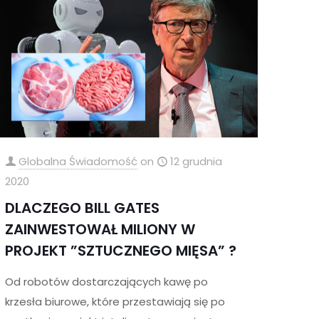
Globalna Świadomość
on
12 grudnia
2020
DLACZEGO BILL GATES
ZAINWESTOWAŁ MILIONY W
PROJEKT ”SZTUCZNEGO MIĘSA” ?
Od robotów dostarczających kawę po
krzesła biurowe, które przestawiają się po