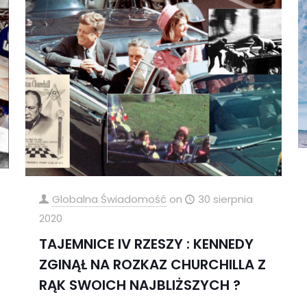
Globalna Świadomość
on
30 sierpnia
2020
TAJEMNICE IV RZESZY : KENNEDY
ZGINĄŁ NA ROZKAZ CHURCHILLA Z
RĄK SWOICH NAJBLIŻSZYCH ?