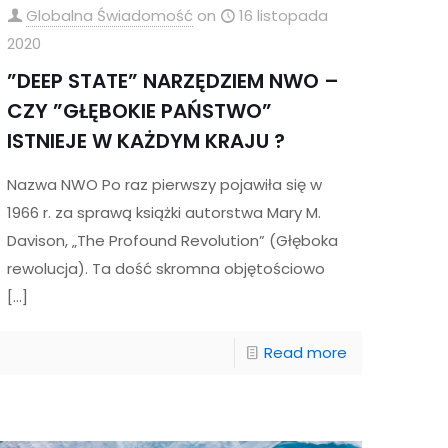
Globalna Świadomość
on
16 listopada
2020
”DEEP STATE” NARZĘDZIEM NWO –
CZY ”GŁĘBOKIE PAŃSTWO”
ISTNIEJE W KAŻDYM KRAJU ?
Nazwa NWO Po raz pierwszy pojawiła się w
1966 r. za sprawą książki autorstwa Mary M.
Davison, „The Profound Revolution” (Głęboka
rewolucja). Ta dość skromna objętościowo
[…]
Read more