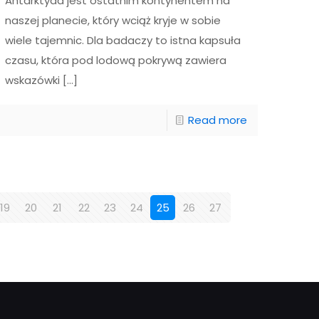
Antarktyda jest ostatnim kontynentem na
naszej planecie, który wciąż kryje w sobie
wiele tajemnic. Dla badaczy to istna kapsuła
czasu, która pod lodową pokrywą zawiera
wskazówki
[…]
Read more
19
20
21
22
23
24
25
26
27