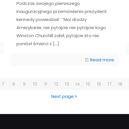
Podczas swojego pierwszego
inauguracyjnego przemówienia prezydent
kennedy powiedział: ’ ’Moi drodzy
Amerykanie, nie pytajcie nie pytajcie kogo
Winston Churchill zabił, pytajcie kto nie
poniósł śmierci z
[…]
Read more
7
8
9
10
11
12
13
14
15
16
17
18
Next page