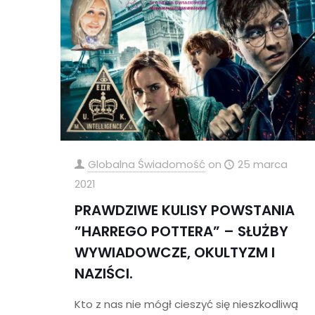
Globalna Świadomość
on
25 marca
2021
PRAWDZIWE KULISY POWSTANIA
”HARREGO POTTERA” – SŁUŻBY
WYWIADOWCZE, OKULTYZM I
NAZIŚCI.
Kto z nas nie mógł cieszyć się nieszkodliwą