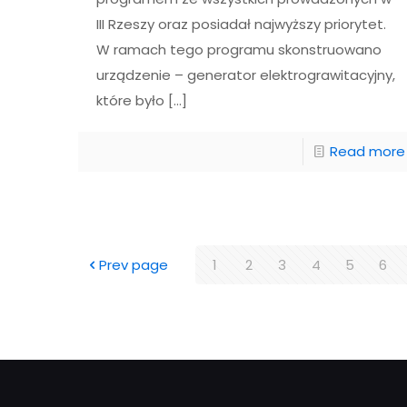
III Rzeszy oraz posiadał najwyższy priorytet.
W ramach tego programu skonstruowano
urządzenie – generator elektrograwitacyjny,
które było
[…]
Read more
Prev page
1
2
3
4
5
6