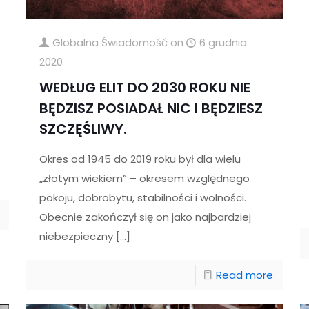
Globalna Świadomość
on
6 grudnia
2020
WEDŁUG ELIT DO 2030 ROKU NIE
BĘDZISZ POSIADAŁ NIC I BĘDZIESZ
SZCZĘŚLIWY.
Okres od 1945 do 2019 roku był dla wielu
„złotym wiekiem” – okresem względnego
pokoju, dobrobytu, stabilności i wolności.
Obecnie zakończył się on jako najbardziej
niebezpieczny
[…]
Read more