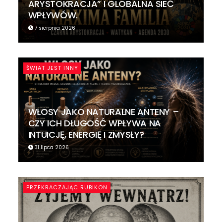
ARYSTOKRACJA” I GLOBALNA SIEĆ
WPŁYWÓW.
7 sierpnia 2026
ŚWIAT JEST INNY
WŁOSY JAKO NATURALNE ANTENY –
CZY ICH DŁUGOŚĆ WPŁYWA NA
INTUICJĘ, ENERGIĘ I ZMYSŁY?
31 lipca 2026
PRZEKRACZAJĄC RUBIKON