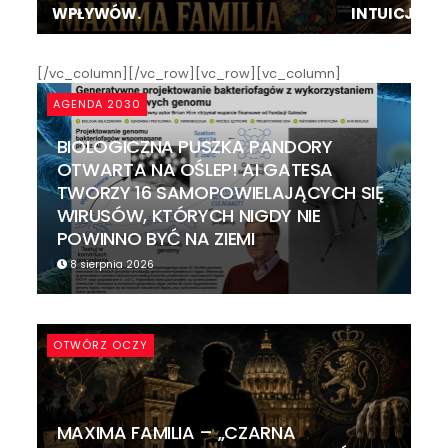
WPŁYWÓW.
INTUICJĘ, EN
[/vc_column][/vc_row][vc_row][vc_column]
AGENDA 2030
BIOLOGICZNA PUSZKA PANDORY
OTWARTA NA OŚLEP! AI GATESA
TWORZY 16 SAMOPOWIELAJĄCYCH SIĘ
WIRUSÓW, KTÓRYCH NIGDY NIE
POWINNO BYĆ NA ZIEMI
8 sierpnia 2026
OTWÓRZ OCZY
MAXIMA FAMILIA – „CZARNA