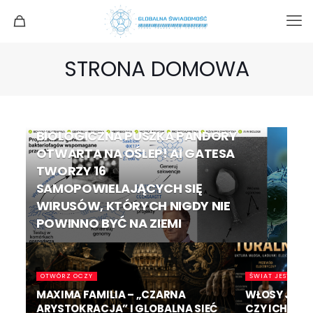
STRONA DOMOWA
AGENDA 2030
BIOLOGICZNA PUSZKA PANDORY
OTWARTA NA OŚLEP! AI GATESA
TWORZY 16
SAMOPOWIELAJĄCYCH SIĘ
WIRUSÓW, KTÓRYCH NIGDY NIE
POWINNO BYĆ NA ZIEMI
OTWÓRZ OCZY
ŚWIAT JEST INNY
MAXIMA FAMILIA – „CZARNA
WŁOSY JAKO
ARYSTOKRACJA” I GLOBALNA SIEĆ
CZY ICH DŁ